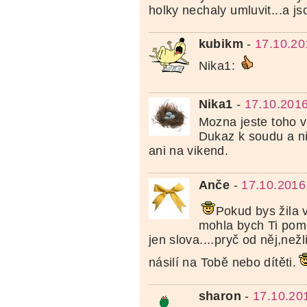
holky nechaly umluvit...a j
kubikm
-
17.10.20
Nika1:
Nika1
-
17.10.201
Mozna jeste toho v
Dukaz k soudu a n
ani na vikend.
Anče
-
17.10.2016
Pokud bys žila 
mohla bych Ti pomo
jen slova....pryč od něj,než
násilí na Tobě nebo dítěti.
sharon
-
17.10.20