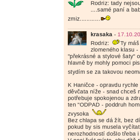
Rodriz: tady nejso
....samé paní a ba
zmiz............
krasaka
-
17.10.2
Rodriz:
Ty máš 
zlomeného klasu - 
"překrásné a stylové šaty" 
hlavně by mohly pomoci pisa
stydím se za takovou neom
K Haničce - opravdu rychle j
děvčata níže - snad chceš m
potřebuje spokojenou a zd
ten "ODPAD - poddruh homo
zvysoka
Bez chlapa se dá žít, bez dí
pokud by sis musela vyčítat
nerozhodností došlo třeba i 