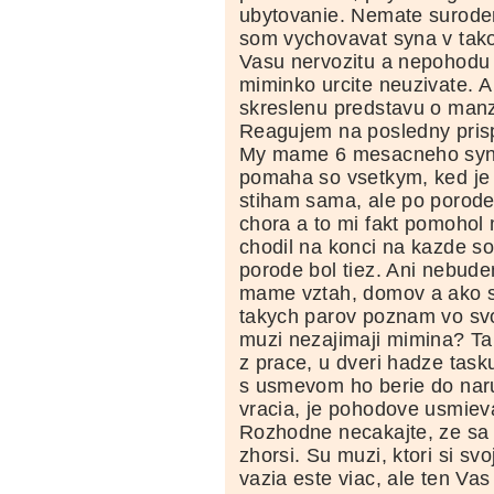
ubytovanie. Nemate surode
som vychovavat syna v takom
Vasu nervozitu a nepohodu 
miminko urcite neuzivate. 
skreslenu predstavu o manz
Reagujem na posledny pris
My mame 6 mesacneho syna
pomaha so vsetkym, ked je
stiham sama, ale po porode
chora a to mi fakt pomohol
chodil na konci na kazde son
porode bol tiez. Ani nebude
mame vztah, domov a ako 
takych parov poznam vo svo
muzi nezajimaji mimina? Ta
z prace, u dveri hadze tas
s usmevom ho berie do naru
vracia, je pohodove usmie
Rozhodne necakajte, ze sa 
zhorsi. Su muzi, ktori si sv
vazia este viac, ale ten Va