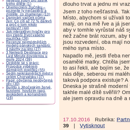
Nejlepší volby pro šatník
dlouho trvat a jednu mi vraz
tvého dítěte (1)
Onemocnění žlučníku –
Jsem z toho nešťastná. Tak
poznejte ty nejčastější a
zjistěte, co znamenají (13)
Místo, abychom si užívali t
Darování vajíček očima
žen: Co cítí až 72 % dárkyň
malý, on na mě řve a já jse
a proč o tom nikdo
nemluví? (44)
aby v tomhle vyrůstal náš s
Jak interaktivní hračky pro
než začne brát rozum, aby 
psy zlepší život vašeho
mazlíčka (26)
jsou rozvedení, oba mají no
Recenze nejmódnějších
modelů pánských sandálů:
mého syna místo.
4 návrhy na léto (27)
3 Nejlepší Destinace pro
Napadlo mě, jestli třeba n
Last Minute dovolenou u
moře 2024 (39)
osamělé matky. Chtěla jse
Ozdobte se s grácii:
Průvodce výběrem
to asi řekli, ale bojím se, ž
dámských doplňků (55)
nás děje, seberou mi malého
Sedm nejkrásnějších měst v
celém Chorvatsku (37)
taková podpora existuje? A 
Papír, obyčejná neobyčejná
věc (30)
Dneska je strašně moderní t
Buritto s Jihočeským žervé,
fazolemi, hovězím ragú,
takhle malé dítě svěřili? O
avokádem a koriandrem
ale jsem opravdu na dně a
(16)
17.10.2016
Rubrika:
Partn
39
|
Vytisknout