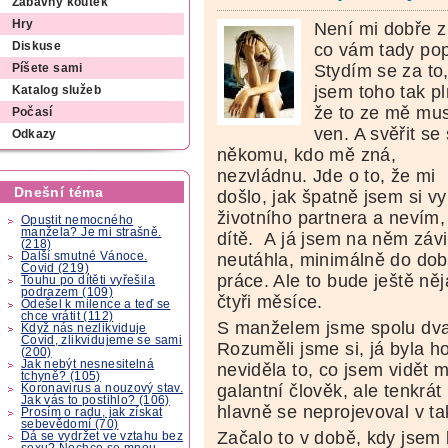
Zábavný koutek
Hry
Není mi dobře z
co vám tady pop
Diskuse
Stydím se za to,
Píšete sami
jsem toho tak pl
Katalog služeb
že to ze mě mus
Počasí
ven. A svěřit se 
Odkazy
někomu, kdo mě zná,
nezvládnu. Jde o to, že mi
Dnešní téma
došlo, jak špatně jsem si vy
životního partnera a nevím
Opustit nemocného
manžela? Je mi strašně.
dítě. A já jsem na něm záv
(218)
Další smutné Vánoce.
neutáhla, minimálně do dob
Covid (219)
práce. Ale to bude ještě něj
Touhu po dítěti vyřešila
podrazem (109)
čtyři měsíce.
Odešel k milence a teď se
chce vrátit (112)
S manželem jsme spolu dva r
Když nás nezlikviduje
Covid, zlikvidujeme se sami
Rozuměli jsme si, já byla 
(200)
Jak nebýt nesnesitelná
neviděla to, co jsem vidět m
tchyně? (105)
galantní člověk, ale tenkrát
Koronavirus a nouzový stav.
Jak vás to postihlo? (106)
hlavně se neprojevoval v ta
Prosím o radu, jak získat
sebevědomí (70)
Začalo to v době, kdy jsem 
Dá se vydržet ve vztahu bez
sexu? Nechce se mnou