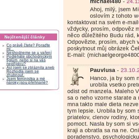
michael480
-
24.1
Ahoj, milý, jsem Mi
oslovím z tohoto 
kontaktovat na svém e-mail
vždycky, prosím, odpověz 
něco důležitého Budu rád, 
Nejčtenější články
Odpovězte, prosím, abych 
Co právě čtete? Poraďte
poskytnout můj obrázek Če
mi...
Neshodneme se u vaření
E-mail: (michaelgeorge48
Podléháte obchodnickým
fíglům, nebo si na vás
nepřijdou?
Asi jsem se zbláznila aneb
Pauvlusa
-
23.10.
Rozhodla jsem se
zhubnout.
Hanco, ja by som 
Jsem feministka a mé
nároky jsou přehnané?
urobila vsetko pre
odist od manzela. Maleho 
sa o neho vzorne starate a
mna takto male dieta nezver
tym lepsie. Urobila by som
priatelov, clenov rodiny, kto
pomoct. Nasla by som si vs
kraji a obratla sa na ne. On
poradenstvo, psychologick