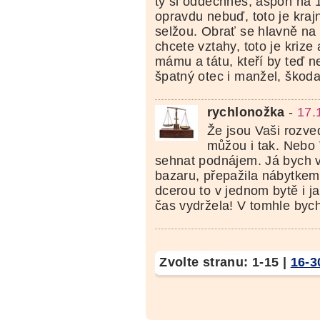
ty si oddechneš, aspoň na 
opravdu nebuď, toto je krajn
selžou. Obrať se hlavně na 
chcete vztahy, toto je krize
mámu a tátu, kteří by teď n
špatný otec i manžel, škod
rychlonožka
-
17.
Že jsou Vaši rozv
můžou i tak. Neb
sehnat podnájem. Já bych v
bazaru, přepažila nábytkem
dcerou to v jednom bytě i 
čas vydržela! V tomhle bych
Zvolte stranu:
1-15
|
16-3