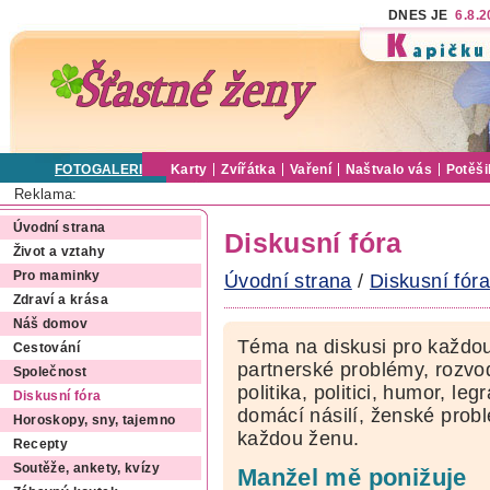
DNES JE
6.8.
FOTOGALERIE
Karty
Zvířátka
Vaření
Naštvalo vás
Potěši
Reklama:
Úvodní strana
Diskusní fóra
Život a vztahy
Pro maminky
Úvodní strana
/
Diskusní fóra
Zdraví a krása
Náš domov
Téma na diskusi pro každou
Cestování
partnerské problémy, rozvod
Společnost
politika, politici, humor, le
Diskusní fóra
domácí násilí, ženské pro
Horoskopy, sny, tajemno
každou ženu.
Recepty
Soutěže, ankety, kvízy
Manžel mě ponižuje