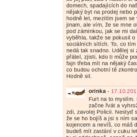
domech, spadajících do naš
nějaký byt na prodej nebo p
hodně let, mezitím jsem se 
jinam, ale vím, že se mne 
pod záminkou, jak se mi da
vyběhla, takže se pokusil o
sociálních sítích. To, co tím 
nedá tak snadno. Udělej si 
přátel, zjisti, kdo ti může p
fajn třeba mít na nějaký ča
co budou ochotní tě zkontro
Hodně sil.
orinka
-
17.10.201
Furt na to myslím.
začne řvát a vyhrož
zdi, zavolej Policii. Nestyď
že se ho bojíš a jsi s ním 
kojencem a nevíš, co máš dě
budeš mít zastání v cuku l