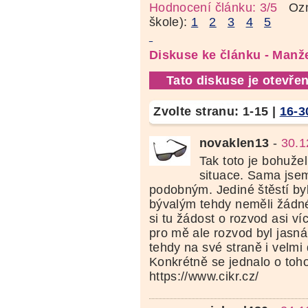
Hodnocení článku: 3/5
Ozná
škole):
1
2
3
4
5
Diskuse ke článku - Manž
Tato diskuse je otevřen
Zvolte stranu:
1-15
|
16-3
novaklen13
-
30.1
Tak toto je bohuže
situace. Sama jsem
podobným. Jediné štěstí by
bývalým tehdy neměli žádné
si tu žádost o rozvod asi ví
pro mě ale rozvod byl jasn
tehdy na své straně i velmi
Konkrétně se jednalo o toho
https://www.cikr.cz/