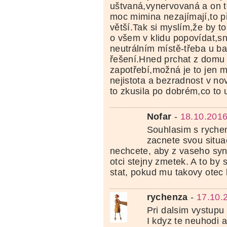
uštvaná,vynervovaná a on 
moc mimina nezajímají,to př
větší.Tak si myslím,že by t
o všem v klidu popovídat,s
neutrálním místě-třeba u bab
řešení.Hned prchat z domu 
zapotřebí,možná je to jen 
nejistota a bezradnost v no
to zkusila po dobrém,co to 
Nofar
-
18.10.2016
Souhlasim s ryche
zacnete svou situac
nechcete, aby z vaseho syna
otci stejny zmetek. A to by
stat, pokud mu takovy otec
rychenza
-
17.10.
Pri dalsim vystupu 
I kdyz te neuhodi 