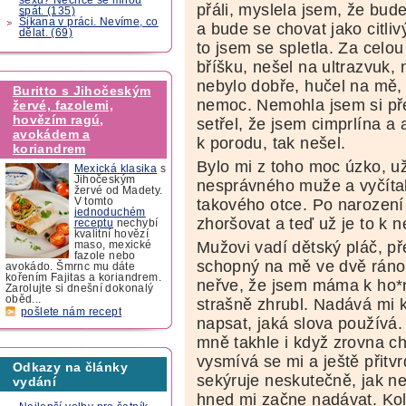
přáli, myslela jsem, že bud
spát. (135)
Šikana v práci. Nevíme, co
a bude se chovat jako citliv
dělat. (69)
to jsem se spletla. Za celo
bříšku, nešel na ultrazvuk, 
nebylo dobře, hučel na mě, 
Buritto s Jihočeským
nemoc. Nemohla jsem si př
žervé, fazolemi,
hovězím ragú,
setřel, že jsem cimprlína a 
avokádem a
k porodu, tak nešel.
koriandrem
Bylo mi z toho moc úzko, už
Mexická klasika
s
Jihočeským
nesprávného muže a vyčítal
žervé od Madety.
takového otce. Po narození
V tomto
jednoduchém
zhoršovat a teď už je to k n
receptu
nechybí
kvalitní hovězí
Mužovi vadí dětský pláč, př
maso, mexické
fazole nebo
schopný na mě ve dvě ráno 
avokádo. Šmrnc mu dáte
kořením Fajitas a koriandrem.
neřve, že jsem máma k ho*
Zarolujte si dnešní dokonalý
oběd...
strašně zhrubl. Nadává mi 
pošlete nám recept
napsat, jaká slova používá.
mně takhle i když zrovna c
vysmívá se mi a ještě přit
Odkazy na články
sekýruje neskutečně, jak n
vydání
hned mi začne nadávat. Koli