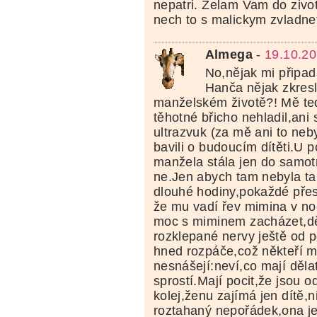
nepatri. Zelam Vam do zivota
nech to s malickym zvladne
Almega
-
19.10.20
No,nějak mi připad
Hanča nějak zkres
manželském životě?! Mě te
těhotné břicho nehladil,ani
ultrazvuk (za mě ani to neby
bavili o budoucím dítěti.U 
manžela stála jen do samo
ne.Jen abych tam nebyla ta
dlouhé hodiny,pokaždé přes
že mu vadí řev mimina v n
moc s miminem zacházet,dě
rozklepané nervy ještě od p
hned rozpáče,což někteří m
nesnášejí:neví,co mají děla
sprostí.Mají pocit,že jsou o
kolej,ženu zajímá jen dítě,
roztahaný nepořádek,ona j