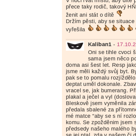
V noci řvát místo, aby dítě 
přece taky rodič, takový H
ženit ani stát o dítě
Držím pěsti, aby se situace 
vyřešila
Kaliban1
-
17.10.
Oni se tihle cvoci 
sama jsem něco p
doma asi šest let. Resp jako
jsme měli každý svůj byt. B
pak se to pomalu rozjíždělo
deptat uměl dokonale. Zbavi
vracel se, jak bumerang. Při
plakal a ječel a vyl (doslov
Bleskově jsem vyměnila zá
předala sbalené za přítomn
mé matce "aby se s ní rozlo
komu. Se zpožděnim jsem 
předsedy našeho malého by
se jej ptal, zda v našem či