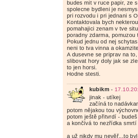
budes mit v ruce papir, ze s
spolecne bydleni je nesmysl
pri rozvodu i pri jednani s
Kontaktovala bych nekterou
pomahajici zenam v tve situ
poradny zdarma, pomuzou ti 
Pokud jednu od nej schytas,
neni to tva vinna a okamzite
A dusevne se priprav na to,
slibovat hory doly jak se zl
to jen horsi.
Hodne stesti.
kubikm
-
17.10.20
jinak - utíkej
začíná to nadávka
potom nějakou tou výchovn
potom ještě přitvrdí - budeš
a končívá to nezřídka smrtí
a už nikdy mu nevěř...to by