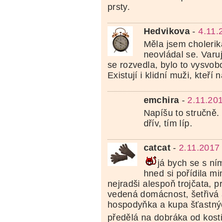
prsty.
Hedvikova
-
4.11.
Měla jsem cholerika
neovládal se. Varu
se rozvedla, bylo to vysvob
Existují i klidní muži, kteří 
emchira
-
2.11.20
Napíšu to stručně.
dřív, tím líp.
catcat
-
2.11.2017
já bych se s ní
hned si pořídila mi
nejradši alespoň trojčata, 
vedená domácnost, šetřivá
hospodyňka a kupa šťastný
předělá na dobráka od kost