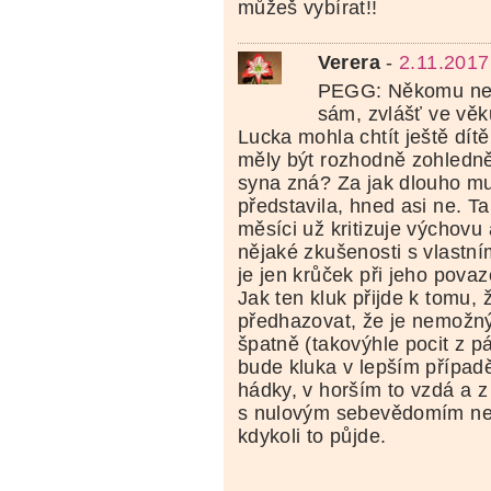
můžeš vybírat!!
Verera
-
2.11.2017
PEGG: Někomu nem
sám, zvlášť ve věk
Lucka mohla chtít ještě dítě
měly být rozhodně zohledn
syna zná? Za jak dlouho m
představila, hned asi ne. T
měsíci už kritizuje výchovu 
nějaké zkušenosti s vlastn
je jen krůček při jeho povaze
Jak ten kluk přijde k tomu
předhazovat, že je nemožn
špatně (takovýhle pocit z 
bude kluka v lepším případě 
hádky, v horším to vzdá a 
s nulovým sebevědomím ne
kdykoli to půjde.