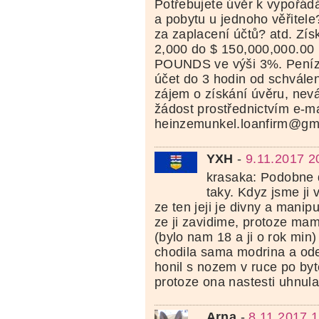
Potřebujete úvěr k vypořád
a pobytu u jednoho věřitele?
za zaplacení účtů? atd. Získ
2,000 do $ 150,000,000.00
POUNDS ve výši 3%. Peníz
účet do 3 hodin od schvále
zájem o získání úvěru, nev
žádost prostřednictvím e-ma
heinzemunkel.loanfirm@gm
YXH
-
9.11.2017 2
krasaka: Podobne
taky. Kdyz jsme ji 
ze ten jeji je divny a manipu
ze ji zavidime, protoze ma
(bylo nam 18 a ji o rok min)
chodila sama modrina a odes
honil s nozem v ruce po byt
protoze ona nastesti uhnula.
Arna
-
8.11.2017 