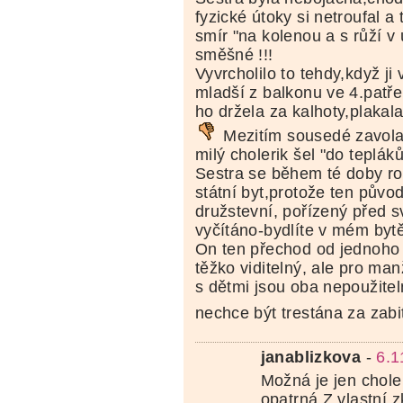
fyzické útoky si netroufal a
smír "na kolenou a s růží v 
směšné !!!
Vyvrcholilo to tehdy,když ji 
mladší z balkonu ve 4.patře
ho držela za kalhoty,plakala
Mezitím sousedé zavolali
milý cholerik šel "do tepláků
Sestra se během té doby ro
státní byt,protože ten původ
družstevní, pořízený před 
vyčítáno-bydlíte v mém bytě
On ten přechod od jednoho
těžko viditelný, ale pro man
s dětmi jsou oba nepoužite
nechce být trestána za zabi
janablizkova
-
6.1
Možná je jen choler
opatrná.Z vlastní 