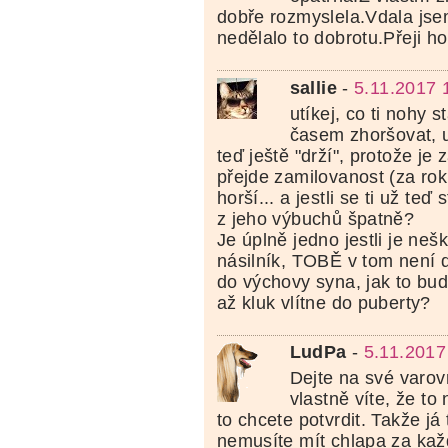
dobře rozmyslela.Vdala jse
nedělalo to dobrotu.Přeji ho
sallie
-
5.11.2017 
utíkej, co ti nohy s
časem zhoršovat, 
teď ještě "drží", protože je 
přejde zamilovanost (za rok
horší... a jestli se ti už teď
z jeho výbuchů špatně?
Je úplně jedno jestli je ne
násilník, TOBĚ v tom není do
do výchovy syna, jak to bud
až kluk vlítne do puberty?
LudPa
-
5.11.2017
Dejte na své varov
vlastně víte, že to 
to chcete potvrdit. Takže já 
nemusíte mít chlapa za ka