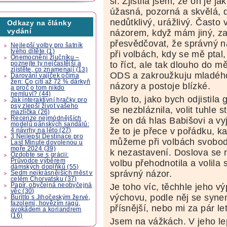
si. Zjistila jsem, že on je j
úžasná, pozorná a skvělá, d
nedůtklivý, urážlivý. Často
Odkazy na články
vydání
názorem, když mám jiný, z
přesvědčovat, že správný ná
Nejlepší volby pro šatník
tvého dítěte (1)
při volbách, kdy se mě ptal
Onemocnění žlučníku –
to říct, ale tak dlouho do m
poznejte ty nejčastější a
zjistěte, co znamenají (13)
ODS a zakroužkuju mladého
Darování vajíček očima
žen: Co cítí až 72 % dárkyň
názory a postoje blízké.
a proč o tom nikdo
nemluví? (44)
Bylo to, jako bych odjistila 
Jak interaktivní hračky pro
psy zlepší život vašeho
se nezbláznila, volit tuhle s
mazlíčka (26)
Recenze nejmódnějších
že on dá hlas Babišovi a vy
modelů pánských sandálů:
že to je přece v pořádku, 
4 návrhy na léto (27)
3 Nejlepší Destinace pro
můžeme při volbách svobodn
Last Minute dovolenou u
moře 2024 (39)
k nezastavení. Doslova se 
Ozdobte se s grácii:
Průvodce výběrem
volbu přehodnotila a volila s
dámských doplňků (55)
správný názor.
Sedm nejkrásnějších měst v
celém Chorvatsku (37)
Papír, obyčejná neobyčejná
Je toho víc, těchhle jeho v
věc (30)
výchovu, podle něj se synem
Buritto s Jihočeským žervé,
fazolemi, hovězím ragú,
přísnější, nebo mi za pár le
avokádem a koriandrem
(16)
Jsem na vážkách. V jeho lep