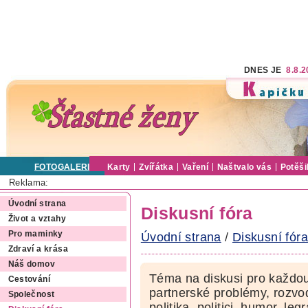
DNES JE
8.8.
FOTOGALERIE
Karty
Zvířátka
Vaření
Naštvalo vás
Potěši
Reklama:
Úvodní strana
Diskusní fóra
Život a vztahy
Pro maminky
Úvodní strana
/
Diskusní fóra
Zdraví a krása
Náš domov
Téma na diskusi pro každou
Cestování
partnerské problémy, rozvod
Společnost
politika, politici, humor, le