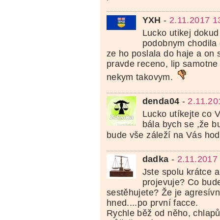
YXH
-
2.11.2017 1
Lucko utikej dokud
podobnym chodila 
ze ho poslala do haje a on 
pravde receno, lip samotne 
nekym takovym.
denda04
-
2.11.20
Lucko utíkejte co V
bála bych se ,že bu
bude vše záleží na Vás ho
dadka
-
2.11.2017
Jste spolu krátce a
projevuje? Co bude
sestěhujete? Že je agresív
hned....po první facce.
Rychle běž od něho, chlapů 