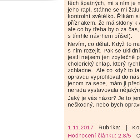
těch špatných, mi s ním je 
jeho rapl, stáhne se mi žal
kontrolní světélko. Říkám si
příznakem, že má sklony k a
ale co by třeba bylo za čas
s tímhle návrhem přišel).
Nevím, co dělat. Když to na
s ním rozejít. Pak se uklidn
jestli nejsem jen zbytečně př
cholerický chlap, který ryc
zchladne. Ale co když to t
opravdu vyprofiloval do ná
jenom za sebe, mám ji před
nerada vystavovala nějakým
Jaký je vás názor? Je to jen
neškodný, nebo bych oprav
1.11.2017
Rubrika:
| Ko
Hodnocení článku: 2,8/5
Oz