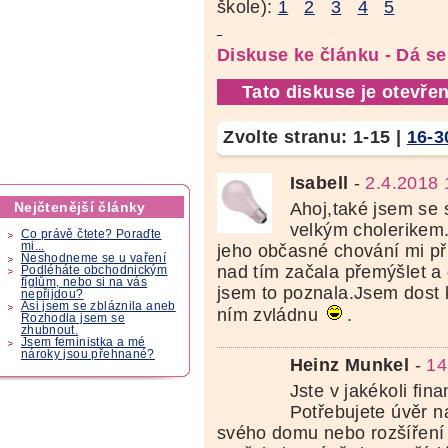
škole):
1
2
3
4
5
Diskuse ke článku - Dá se
Tato diskuse je otevřen
Zvolte stranu:
1-15
|
16-3
Isabell
-
2.4.2018 
Nejčtenější články
Ahoj,také jsem se 
velkým cholerikem
Co právě čtete? Poraďte
mi...
jeho občasné chování mi př
Neshodneme se u vaření
nad tím začala přemýšlet a 
Podléháte obchodnickým
fíglům, nebo si na vás
jsem to poznala.Jsem dost k
nepřijdou?
Asi jsem se zbláznila aneb
ním zvládnu
.
Rozhodla jsem se
zhubnout.
Jsem feministka a mé
nároky jsou přehnané?
Heinz Munkel
-
14
Jste v jakékoli fina
Potřebujete úvěr n
svého domu nebo rozšíření