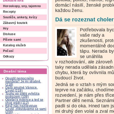
Diskusní fóra
domácí násilí, ženské pro
Horoskopy, sny, tajemno
každou ženu.
Recepty
Soutěže, ankety, kvízy
Dá se rozeznat chole
Zábavný koutek
Hry
Potřebovala by
vaše rady a
Diskuse
zkušenosti, pro
Píšete sami
momentálně do
Katalog služeb
tápu. Nerada b
Počasí
se unáhlila
Odkazy
v rozhodování, ale zároveň
taky nerada udělala zásadn
Dnešní téma
chybu, která by ovlivnila mů
budoucí život.
Opustit nemocného
manžela? Je mi strašně.
Jedná se o vztah s mým so
(218)
Další smutné Vánoce.
teprve na začátku, chodíme
Covid (219)
Touhu po dítěti vyřešila
rozvedení, je nám přes třice
podrazem (109)
Partner děti nemá. Seznámil
Odešel k milence a teď se
chce vrátit (112)
padli si do oka. Hned tam js
Když nás nezlikviduje
Covid, zlikvidujeme se sami
mi druhý den volal a zval m
(200)