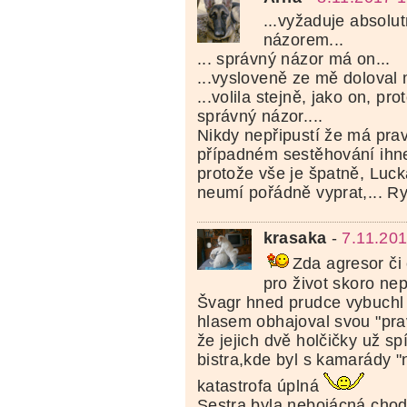
...vyžaduje absolut
názorem...
... správný názor má on...
...vysloveně ze mě doloval 
...volila stejně, jako on, pro
správný názor....
Nikdy nepřipustí že má prav
případném sestěhování ihne
protože vše je špatně, Luck
neumí pořádně vyprat,... Ry
krasaka
-
7.11.20
Zda agresor či 
pro život skoro ne
Švagr hned prudce vybuchl
hlasem obhajoval svou "pra
že jejich dvě holčičky už sp
bistra,kde byl s kamarády "n
katastrofa úplná
Sestra byla nebojácná,chodi