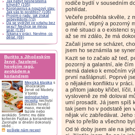
Jak nebýt nesnesitelná
rodiče bydlí v sousedním d
tchyně? (105)
pohlídat.
Koronavirus a nouzový stav.
Jak vás to postihlo? (106)
Prosím o radu, jak získat
Večeře proběhla skvěle, z 
sebevědomí (70)
galantní, vtipný a pozorný
Dá se vydržet ve vztahu bez
sexu? Nechce se mnou
o mé situaci a o existenci 
spát. (135)
Šikana v práci. Nevíme, co
až se mi zdálo, že má doko
dělat. (69)
Začali jsme se scházet, chod
jsem ho seznámila se syne
Buritto s Jihočeským
Kazit se to začalo až teď, po
žervé, fazolemi,
pozorný a galantní, ale čí
hovězím ragú,
nemá daleko k emočním výbu
avokádem a
koriandrem
první našlápnutí. Poprvé js
o nějakém konfliktu v práci.
Mexická klasika
s
Jihočeským
a přitom jakoby křičel, líčil
žervé od Madety.
V tomto
vysloveně ze mě doloval mů
jednoduchém
receptu
nechybí
umí prosadit. Já jsem spíš 
kvalitní hovězí
tak jsem ho v podstatě jen 
maso, mexické
fazole nebo
nějak víc zabředávat. Jeho s
avokádo. Šmrnc mu dáte
kořením Fajitas a koriandrem.
Pak to přešlo a všechno by
Zarolujte si dnešní dokonalý
oběd...
Od té doby jsem ale na je
pošlete nám recept