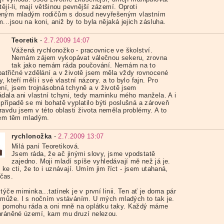
tějí-li, mají většinou pevnější zázemí. Oproti
ným mladým rodičům s dosud nevyřešeným vlastním
...jsou na koni, aniž by to byla nějaká jejich zásluha.
Teoretik
-
2.7.2009 14:07
Vážená rychlonožko - pracovnice ve školství.
Nemám zájem vykopávat válečnou sekeru, zrovna
tak jako nemám ráda poučování. Nemám na to
patřičné vzdělání a v životě jsem měla vždy rovnocené
, kteří měli i své vlastní názory. a to bylo fajn. Pro
ení, jsem trojnásobná tchyně a v životě jsem
ádala ani vlastní tchyni, tedy maminku mého manžela. A i
 případě se mi bohatě vyplatilo býti poslušná a zároveň
ravdu jsem v této oblasti života neměla problémy. A to
šem těm mladým.
rychlonožka
-
2.7.2009 13:07
Milá paní Teoretiková.
Jsem ráda, že ač jinými slovy, jsme vpodstatě
zajedno. Moji mladí spíše vyhledávají mě než já je.
 ke cti, že to i uznávají. Umím jim říct - jsem utahaná,
čas.
týče miminka...tatínek je v první linii. Ten ať je doma pár
omůže. I s nočním vstáváním. U mých mladých to tak je.
m pomohu ráda a oni mně na oplátku taky. Každý máme
hráněné území, kam mu druzí nelezou.