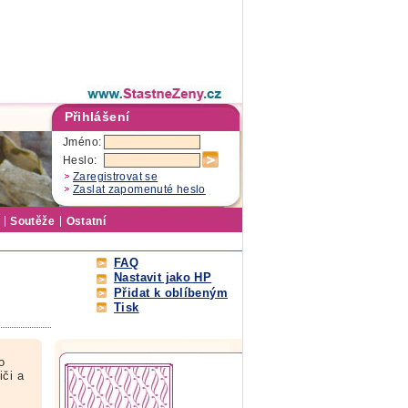
Přihlášení
Jméno:
Heslo:
Zaregistrovat se
Zaslat zapomenuté heslo
Soutěže
Ostatní
FAQ
Nastavit jako HP
Přidat k oblíbeným
Tisk
o
iči a
…