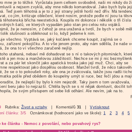
ro mne je to těžké. Vyrůstala jsem celkem svobodně, naši mi nikdy do ž
nemluvili a nejsem zvyklá, aby mne někdo komandoval. Jako bych byla jej
á. Teď jsem těhotná a je to z její strany ještě horší než dřív. Má tenden
vat, co jím, kritizuje oblečení, které nosím, protože podle ní jsou ta těsn
 těhotenská břicha neestetická. Koupila mi dokonce i několik o tři čísla
 volných šatů, ve kterých vypadám jako stan pro celou rotu vojáků.
jmě, že je nenosím, z čehož je ona uražená a tvrdí, že bych v sobě mě
tolik slušnosti a obléknout si to, když jedeme k nim.
uje všechno. Vyptává se, jaký kočárek chceme koupit, zajímá se o
ku, zařízení pokojíčku. A to vše jenom proto, aby nám sdělila, že naše v
á, že ona to ví všechno zaručeně nejlíp.
toho utahaná, nebaví mě dohadovat se s ní o takových pitominách, kter
istě a jen mou a manželovou záležitostí. Nechce se mi jí nic bezmyšlenk
t a za pár let skončit jako apatická troska jako její muž. Chci, aby se
 mne respektovat jako dospělou osobnost. Manžel tvrdí, že něco takovéh
 že se o to pokoušeli roky, ale ona je zválcovala, takže jsou radši ticho
 matka pošle před obědem do koupelny umýt si ruce, bez řečí jdou a mají
oradíte, že nejlepší by bylo k nim nejezdit. Taky jsem o tom uvažovala, 
šení beru jako to nejzazší. Chtěla bych se s ní nějak domluvit, docílit to
hopila, že svým přístupem od sebe lidi odhání. Ale nevím, jak na to.
9
Rubrika:
Život a vztahy
| Komentářů
31
|
Vytisknout
ní článku: 3/5
Oznámkovat (hodnocení jako ve škole):
1
2
3
4
5
 ke článku - Nemoc z povolání, nebo povahový rys?