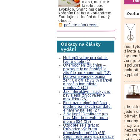
Tat
maso, mexické
fazole nebo
avokádo. Šmrnc mu dáte
Zvolte
kořením Fajitas a koriandrem.
Zarolujte si dnešní dokonalý
oběd...
pošlete nám recept
Odkazy na články
řeší tyt
vydání
života a
by nemě
Nejlepší volby pro šatník
/oni je 
tvého dítěte (1)
spolupr
Onemocnění žlučníku –
poznejte ty nejčastější a
pokusit 
zjistěte, co znamenají (13)
vyplatit
Darování vajíček očima
žen: Co cítí až 72 % dárkyň
a proč o tom nikdo
nemluví? (44)
Jak interaktivní hračky pro
psy zlepší život vašeho
mazlíčka (26)
Recenze nejmódnějších
jde skl
modelů pánských sandálů:
4 návrhy na léto (27)
jeden d
3 Nejlepší Destinace pro
příměr. 
Last Minute dovolenou u
soudný 
moře 2024 (39)
mají za 
Ozdobte se s grácii:
Průvodce výběrem
nezabír
dámských doplňků (55)
mi nesta
Sedm nejkrásnějších měst v
totiž m