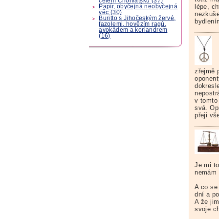
celém Chorvatsku (37)
lépe, ch
Papír, obyčejná neobyčejná
věc (30)
nezkuše
Buritto s Jihočeským žervé,
bydlením
fazolemi, hovězím ragú,
avokádem a koriandrem
(16)
zřejmě 
oponenty
dokresl
nepostr
v tomto
svá. Op
přeji v
Je mi to
nemám 
A co se 
dní a p
A že ji
svoje c