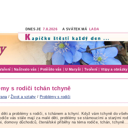
DNES JE
7.8.2026
A SVÁTEK MÁ
LADA
Vaření
Naštvalo vás
Potěšilo vás
U Maryši
Tvoření
Vtipy a obrázky
émy s rodiči tchán tchyně
rana
/
Život a vztahy
/
Problémy s rodiči
 děti a problémy s rodiči, s tchánem a tchyní. Když vám tchyně do všeh
odiče vás stále mají za malé děti, problémy se stárnoucími a starými rod
i, domovy důchodců, čtenářské příběhy na téma rodiče, tchán, tchyně