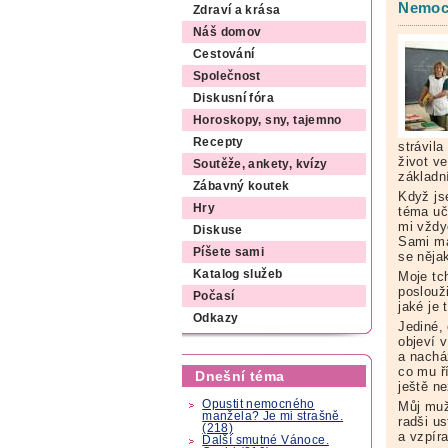
Nemoc 
Zdraví a krása
Náš domov
Cestování
Společnost
Diskusní fóra
Horoskopy, sny, tajemno
Recepty
strávila
život v
Soutěže, ankety, kvízy
základní
Zábavný koutek
Když js
Hry
téma uč
mi vždy
Diskuse
Sami má
Píšete sami
se něja
Katalog služeb
Moje tc
poslouži
Počasí
jaké je
Odkazy
Jediné,
objeví v
a nachá
co mu ří
Dnešní téma
ještě ne
Opustit nemocného
Můj muž,
manžela? Je mi strašně.
radši us
(218)
a vzpír
Další smutné Vánoce.