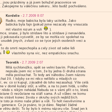
...jsou prázdniny a já jsem bohužel pracovnice ve
í. Zakopejme tu válečnou sekeru...léto budiž pochváleno.
Kordelie
-
2.7.2009 8:07
Radko, moje babicka byla taky ucitelka. Jako
babicka byla fajn (pokud jsme nezacaly my vnoucata
mit vlastni rozum a vuli
).
ce, snase, ji bylo stridave lito a stridave ji nenavidela.
ji pokousela vysvetlit, ze by se mohla vic spolehat na
 usudek jinych, zvlast co se tyce jejich osobnich veci a
u.
to do smrti nepochopila a cely zivot od sebe lidi
la
vlastniho syna vic, nez empatickou snachu.
Teoretik
-
2.7.2009 2:07
Milá rychlonožko, opět se velmi bavím. Pokud vím,
nepsala jsem nic o tom, že by jedna či druhá strana
měla poslouchat. To tedy ani náhodou Jsem názoru
chat žít. I kdyby se mi něco nelíbilo u mladých co
í, ev. co si kupují, zásadně do toho nezasahuji. Víte celá
me v domě kulatý stůl, a věřte, a na to jsem hrdá, u něho
y nikdo s nikým nehádal.Nebudu se s vámi přít o to, která
ůstane či nezůstane na stáří sama. A už vůbec ne komu
no strávit konec života v okruhu svých nejbližších.
e toto je mimo naše přání a vůli. To holt neovlivníme a
í generace. Co je psáno, to je dáno. Neplatí žádné
e větru dešti. To by bylo k mému názoru vše. Snad jen k