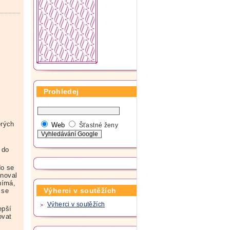
Prohledej
erých
Web
Šťastné ženy
 do
do se
gnoval
nímá,
Výherci v soutěžích
 se
Výherci v soutěžích
epší
ovat