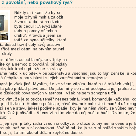
z povolání, nebo povahový rys?
Někdy si říkám, že by si
moje tchyně mohla založit
živnost a dát si na dveře
bytu ceduli: „Nevyžádané
rady a porady všechno
druhu“. Provdala jsem se
totiž za syna učitelky, která
 (a dosud tráví) celý svůj pracovní
e třídě mezi dětmi na prvním stupni
 školy.
em dříve zaslechla nějaké vtípky na
itelky a nemoc z povolání, připadaly
cky tak trochu přitažené za vlasy.
me několik učitelek v příbuzenstvu a všechno jsou to fajn ženské, u kt
ká úchylka v souvislosti s jejich zaměstnáním neprojevuje.
hyně je však jiná. Myslím, že ke všem vtipům, které o učitelkách kolují,
la jako příklad právě ona. Do jaké míry se na ní podepsala její profese a
 to důsledek povahových vlastnosti, však nejsem schopná určit.
 co vím, že je to osoba téměř nesnesitelná, která komanduje každého, k
 její blízkosti. Rodinou počínaje, návštěvami konče. Její manžel už rezi
zí se ve stavu jakési podivné apatie, kdy je na něm vidět, že vůbec nev
ká. Což ji přivádí k šílenství a tím více do něj hučí a hučí. Divím se, že
zabili.
 její syn, jí taky radši všechno odkýve, protože to prý nemá cenu a je l
toupit, než se s ní dohadovat. Vyčítá mi, že já se s ní pořád snažím boj
at se jí, že tím akorát dělám zbytečné dusno.