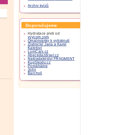
Archiv kvízů
Doporučujeme
Hydratace pleti od
yvycom.com
Omalovánky k vytisknutí
Zlatnictví Jana a Karel
Kaletovi
LomCars.cz
Abecedazdraví.cz
Nakladatelství FRAGMENT
KupSkodu.cz
Pomáháme
Jolis
Barchoš