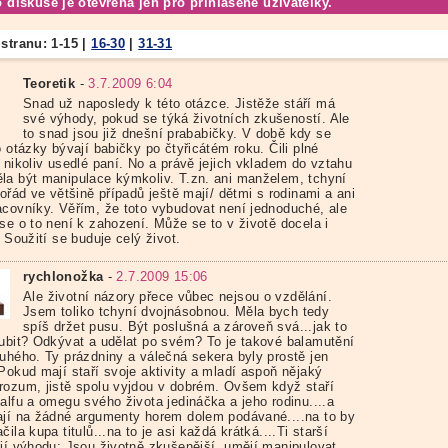
o diskuse je otevřena jen pro přihlášené uživatelky.
 stranu:
1-15
|
16-30
|
31-31
Teoretik
-
3.7.2009 6:04
Snad už naposledy k této otázce. Jistěže stáří má
své výhody, pokud se týká životních zkušeností. Ale
to snad jsou již dnešní prababičky. V době kdy se
o otázky bývají babičky po čtyřicátém roku. Čili plné
 nikoliv usedlé paní. No a právě jejich vkladem do vztahu
la být manipulace kýmkoliv. T.zn. ani manželem, tchyní
pořád ve většině případů ještě mají/ dětmi s rodinami a ani
acovníky. Věřím, že toto vybudovat není jednoduché, ale
se o to není k zahození. Může se to v životě docela i
. Soužití se buduje celý život.
rychlonožka
-
2.7.2009 15:06
Ale životní názory přece vůbec nejsou o vzdělání.
Jsem toliko tchyní dvojnásobnou. Měla bych tedy
spíš držet pusu. Být poslušná a zároveň svá...jak to
oubit? Odkývat a udělat po svém? To je takové balamutění
ruhého. Ty prázdniny a válečná sekera byly prostě jen
Pokud mají staří svoje aktivity a mladí aspoň nějaký
rozum, jistě spolu vyjdou v dobrém. Ovšem když staří
alfu a omegu svého života jedináčka a jeho rodinu....a
ají na žádné argumenty horem dolem podávané....na to by
čila kupa titulů...na to je asi každá krátká....Ti starší
ají výhodu: Jsou životně zkušenější, umějí manipulovat