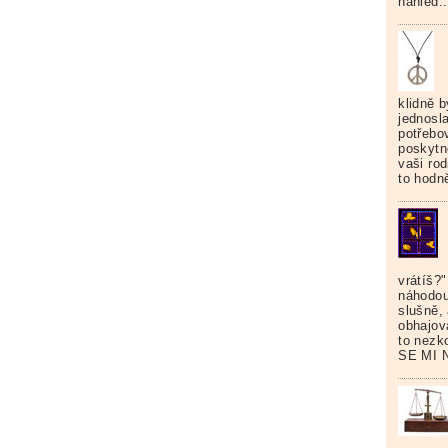
náhled.
klidně b
jednosl
potřebo
poskytn
vaši rod
to hodn
vrátíš?
náhodou
slušně,
obhajov
to nezk
SE MI N