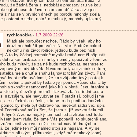
ní - nestavět mosty tam kde to není potřeba třeba i z
vodu, že žádná žena si nedokáže představit tu velkou
akou jí přinese do života narození děťátka a že jen
rá z nás se v prvních dnech po porodu mnohdy zcela
e postarat o sebe, natož o malinký, mnohdy uplakaný
rychlonožka
-
1.7.2009 22:26
Mládí ale poroučet nechce. Rádo by však, aby ho
druzí nechali žít po svém. Nic víc. Protože pokud
někomu řídí život rodiče, jednou bude bez nich
j. A to by žádnej normálně myslící rodič neměl připustit.
 dětí a komunikace s nimi by neměly spočívat v tom, že
toho budu mluvit, že za ně budu rozhodovat. nesnese to
véprávný mladý člověk. Nevidím tady ani zmínku o tom,
isatelka měla chuť a snahu lajnovat tchánům život. Paní
ková by si měla uvědomit, že za svůj odmítavý postoj k
ům i dětem...pokud by teda o její pomoc vůbec stáli...by
mohla skončit osamocená jako kůl v plotě. Jsou hranice a
 které by člověk jít neměl. Taková zlatá střední cesta.
si navzájem, ale nevyužívat se. Poradit si, pokud jsme
, ale nečekat a neřešit, zda se to do puntíku dodrželo.
 pomoc by měla být dobrovolná, nečekat radši víc, spíš
í Teoretikové můžu říct, že jsem si již vyzkoušela roli
i tchyně. A že už nějaký ten nadhled a zkušenost tudíž
všem jsem ráda, že jsme Vás pobavili, to skutečně ano.
t znám lepší zábavu, než se smát naivitě druhých a
i, že jedině ten můj náhled stojí za napsání. A Vy se
vídáte s blízkými příbuznými, když máte takový jasný