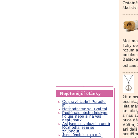
Ostatně
školstv
Moji mam
Taky se 
rozum a
problem
Babicka 
odhane
Nejčtenější články
žít a ne
podnikaj
Co právě čtete? Poraďte
mi...
léta má
Neshodneme se u vaření
se nikd
Podléháte obchodnickým
z nás z
fíglům, nebo si na vás
bude dá
nepřijdou?
Asi jsem se zbláznila aneb
Věřím, ž
Rozhodla jsem se
ani dalš
zhubnout.
poručím
Jsem feministka a mé