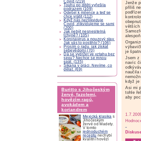
Covid (219)
Jenže p
Touhu po dítěti vyřešila
příliš 
podrazem (109)
podřízen
Odešel k milence a teď se
chce vrátit (112)
kontrolo
Když nás nezlikviduje
obepnutá
Covid, zlikvidujeme se sami
větších
(200)
Samozře
Jak nebýt nesnesitelná
tchyně? (105)
alespoň 
Koronavirus a nouzový stav.
Organiz
Jak vás to postihlo? (106)
výbavič
Prosím o radu, jak získat
sebevědomí (70)
je špatn
Dá se vydržet ve vztahu bez
Jsem z 
sexu? Nechce se mnou
spát. (135)
navíc č
Šikana v práci. Nevíme, co
odkýváva
dělat. (69)
naučila
nemožné,
když je
Asi mi p
Buritto s Jihočeským
tohle ře
žervé, fazolemi,
aby poc
hovězím ragú,
avokádem a
koriandrem
1.7.200
Mexická klasika
s
Hodnoce
Jihočeským
žervé od Madety.
V tomto
jednoduchém
Diskuse
receptu
nechybí
kvalitní hovězí