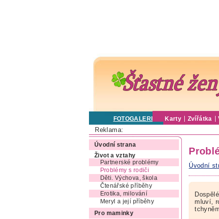
FOTOGALERIE
Karty
Zvířátka
Reklama:
Úvodní strana
Probl
Život a vztahy
Partnerské problémy
Úvodní st
Problémy s rodiči
Děti. Výchova, škola
Čtenářské příběhy
Erotika, milování
Dospělé
mluví, r
Meryl a její příběhy
tchyněm
Pro maminky