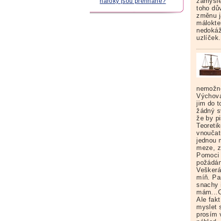
zamyšle
nároky jsou přehnané?
toho dů
změnu j
málokte
nedokáž
uzlíček.
nemožne
Výchova
jim do 
žádný s
že by p
Teoreti
vnoučat
jednou 
meze, za
Pomoci 
požádáni
Veškerá
míň. Pan
snachy 
mám...O
Ale fak
myslet s
prosím 