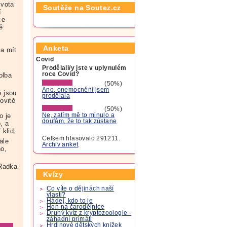
ivota
Soutěže na Soutez.cz
í
ce
ě
Anketa
la mít
Covid
Prodělali/y jste v uplynulém
roce Covid?
olba
(50%)
Ano, onemocnění jsem
é jsou
prodělala
ovitě
(50%)
o je
Ne, zatím mě to minulo a
doufám, že to tak zůstane
, a
 klid.
Celkem hlasovalo 291211.
ale
Archiv anket
.
ho,
Radka
Kvízy
Co víte o dějinách naší
vlasti?
Hádej, kdo to je
Hon na čarodějnice
Druhý kvíz z kryptozoologie -
záhadní primáti
Hrdinové dětských knížek