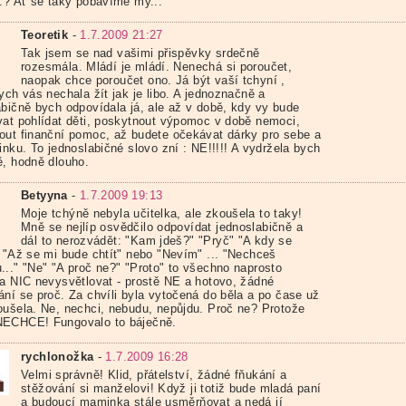
..? Ať se taky pobavíme my...
Teoretik
-
1.7.2009 21:27
Tak jsem se nad vašimi přispěvky srdečně
rozesmála. Mládí je mládí. Nenechá si poroučet,
naopak chce poroučet ono. Já být vaší tchyní ,
ych vás nechala žít jak je libo. A jednoznačně a
abičně bych odpovídala já, ale až v době, kdy vy bude
vat pohlídat děti, poskytnout výpomoc v době nemoci,
out finanční pomoc, až budete očekávat dárky pro sebe a
inku. To jednoslabičné slovo zní : NE!!!!! A vydržela bych
ě, hodně dlouho.
Betyyna
-
1.7.2009 19:13
Moje tchýně nebyla učitelka, ale zkoušela to taky!
Mně se nejlíp osvědčilo odpovídat jednoslabičně a
dál to nerozvádět: "Kam jdeš?" "Pryč" "A kdy se
" "Až se mi bude chtít" nebo "Nevím" ... "Nechceš
..." "Ne" "A proč ne?" "Proto" to všechno naprosto
 a NIC nevysvětlovat - prostě NE a hotovo, žádné
ání se proč. Za chvíli byla vytočená do běla a po čase už
oušela. Ne, nechci, nebudu, nepůjdu. Proč ne? Protože
ECHCE! Fungovalo to báječně.
rychlonožka
-
1.7.2009 16:28
Velmi správně! Klid, přátelství, žádné fňukání a
stěžování si manželovi! Když ji totiž bude mladá paní
a budoucí maminka stále usměrňovat a nedá jí