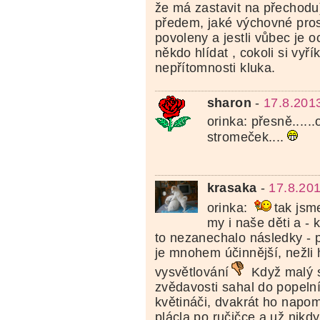
že má zastavit na přechodu)
předem, jaké výchovné pros
povoleny a jestli vůbec je o
někdo hlídat , cokoli si vyří
nepřítomnosti kluka.
sharon
-
17.8.201
orinka: přesně....
stromeček....
krasaka
-
17.8.20
orinka:
tak jsm
my i naše děti a -
to nezanechalo následky - p
je mnohem účinnější, nežli
vysvětlování
Když malý s
zvědavosti sahal do popelní
květináči, dvakrát ho napom
plácla po ručičce a už nikdy