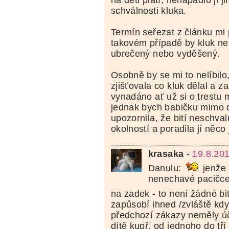
schválnosti kluka.
Termín seřezat z článku mi 
takovém případě by kluk ne
ubrečený nebo vyděšený.
Osobně by se mi to nelíbilo
zjišťovala co kluk dělal a za
vynadáno ať už si o trestu 
jednak bych babičku mimo 
upozornila, že bití neschva
okolností a poradila jí něco
krasaka
-
19.8.20
Danulu:
jenže 
nenechavé pacičce
na zadek - to není žádné bi
zapůsobí ihned /zvláště kdy
předchozí zákazy neměly úč
dítě kupř. od jednoho do tří