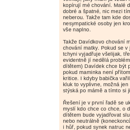
kopírují mé chování. Malé d
dobré a špatné, nic mezi tím
neberou. Takže tam kde dos
nesympatické osoby jen kro
vše naplno.
Takže Davídkovo chování mi
chování matky. Pokud se v 
tchyni vyjadřuje všelijak, tř
evidentně jí nedělá problé
dítětem) Davídek chce být p
pokud maminka není přítomn
kritice. I kdyby babička vaři
kluk to vyplivne, možná jen
stýská po mámě a tímto si ji 
Řešení je v první řadě se ukl
myslí kdo chce co chce, o 
dítětem bude vyjadřovat sl
nebo neutrálně (koneckonc
i hůř, pokud synek natruc 