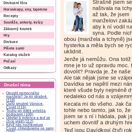
Strašně jsem s
Diskusní fóra
naštvala na tchy
Horoskopy, sny, tajemno
až tak, že jsem
Recepty
manželovi zakáz
Soutěže, ankety, kvízy
aby k ní vodil 
Zábavný koutek
syna. Podle nic
Hry
obou (manžela a tchyně) j
Diskuse
hysterka a měla bych se ry
Píšete sami
uklidnit.
Katalog služeb
Jenže já nemůžu. Ona totiž 
Počasí
mne je to už opravdu moc.
Odkazy
dovolit? Pravda je, že naše
Ale tak nějak jsme se vzáj
Davídka se napětí mezi nám
Dnešní téma
které všude byly nejméně dv
Opustit nemocného
nedaleko od nás a vzájemný 
manžela? Je mi strašně.
(218)
Kecala mi do všeho. Jak č
Další smutné Vánoce.
Covid (219)
tohle nebo tamto, jak to, ž
Touhu po dítěti vyřešila
podrazem (109)
jsem se s ní i hádala, pak 
Odešel k milence a teď se
chce vrátit (112)
uchem dovnitř a druhým hn
Když nás nezlikviduje
Covid, zlikvidujeme se sami
Teď jsou Davídkovi čtyři ro
(200)