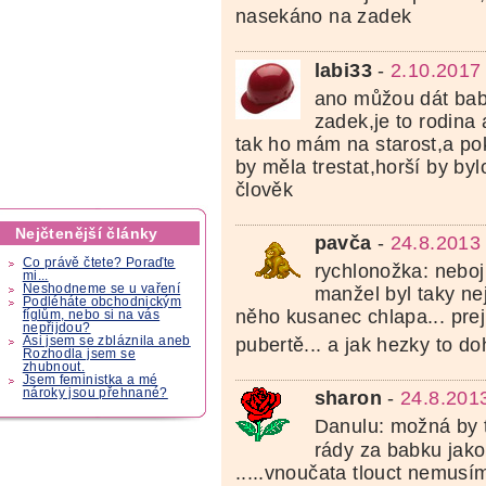
nasekáno na zadek
labi33
-
2.10.2017
ano můžou dát babi
zadek,je to rodina 
tak ho mám na starost,a p
by měla trestat,horší by byl
člověk
Nejčtenější články
pavča
-
24.8.2013
Co právě čtete? Poraďte
rychlonožka: neboj
mi...
Neshodneme se u vaření
manžel byl taky nej
Podléháte obchodnickým
něho kusanec chlapa... prej 
fíglům, nebo si na vás
nepřijdou?
pubertě... a jak hezky to d
Asi jsem se zbláznila aneb
Rozhodla jsem se
zhubnout.
Jsem feministka a mé
nároky jsou přehnané?
sharon
-
24.8.201
Danulu: možná by tv
rády za babku jako
.....vnoučata tlouct nemusím,