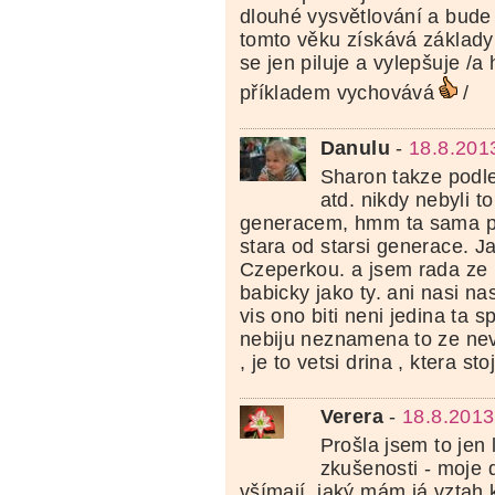
dlouhé vysvětlování a bude s
tomto věku získává základy
se jen piluje a vylepšuje /a
příkladem vychovává
/
Danulu
-
18.8.201
Sharon takze podle 
atd. nikdy nebyli to
generacem, hmm ta sama pis
stara od starsi generace. J
Czeperkou. a jsem rada z
babicky jako ty. ani nasi na
vis ono biti neni jedina ta 
nebiju neznamena to ze n
, je to vetsi drina , ktera stoj
Verera
-
18.8.2013
Prošla jsem to jen 
zkušenosti - moje d
všímají, jaký mám já vztah 