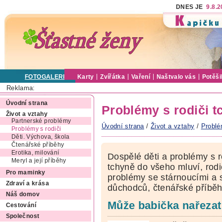
DNES JE
9.8.
FOTOGALERIE
Karty
Zvířátka
Vaření
Naštvalo vás
Potěši
Reklama:
Úvodní strana
Problémy s rodiči t
Život a vztahy
Partnerské problémy
Úvodní strana
/
Život a vztahy
/
Problé
Problémy s rodiči
Děti. Výchova, škola
Čtenářské příběhy
Erotika, milování
Dospělé děti a problémy s r
Meryl a její příběhy
tchyně do všeho mluví, rodi
Pro maminky
problémy se stárnoucími a 
Zdraví a krása
důchodců, čtenářské příběh
Náš domov
Může babička nařeza
Cestování
Společnost