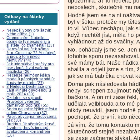
upozornila, ať to nedělá, p
neposlechl, skutečně mu na
Hodně jsem se na ni naštva
Odkazy na články
byl v šoku, protože my těl
vydání
to ví. Vůbec nechápu, jak s
Nejlepší volby pro šatník
když nechtěl jíst, měla ho p
tvého dítěte (1)
Onemocnění žlučníku –
vyhládnout až do svačiny. A
poznejte ty nejčastější a
zjistěte, co znamenají (13)
No, pohádaly jsme se. Jen 
Darování vajíček očima
žen: Co cítí až 72 % dárkyň
tohohle sporu nezasahoval.
a proč o tom nikdo
nemluví? (44)
své mámy bál. Naše hádka 
Jak interaktivní hračky pro
psy zlepší život vašeho
sbalila a odjeli jsme s tím,
mazlíčka (26)
jak se má babička chovat k
Recenze nejmódnějších
modelů pánských sandálů:
4 návrhy na léto (27)
Doma pak následovala hádk
3 Nejlepší Destinace pro
nebyl schopen zaujmout něj
Last Minute dovolenou u
moře 2024 (39)
bačkora. A on mi zase řekl,
Ozdobte se s grácii:
Průvodce výběrem
udělala velblouda a to mé 
dámských doplňků (55)
Sedm nejkrásnějších měst v
nikdy neuvidí, jsem hodně 
celém Chorvatsku (37)
pochopit, že první, kdo něc
Papír, obyčejná neobyčejná
věc (30)
Já vím, že tomu kontaktu m
Buritto s Jihočeským žervé,
fazolemi, hovězím ragú,
skutečnosti stejně nezabrán
avokádem a koriandrem
(16)
se zase začneme stýkat. Ale