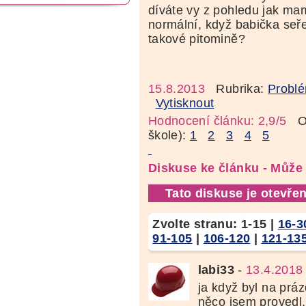
díváte vy z pohledu jak mam
normální, když babička seř
takové pitomině?
15.8.2013
Rubrika:
Problé
Vytisknout
Hodnocení článku: 2,9/5
Oz
škole):
1
2
3
4
5
Diskuse ke článku - Může
Tato diskuse je otevřen
Zvolte stranu:
1-15
|
16-3
91-105
|
106-120
|
121-13
labi33
-
13.4.2018
ja když byl na prá
něco jsem provedl,