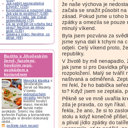
že naše výchova je nedost
Jak nebýt nesnesitelná
tchyně? (105)
začala se snažit působit na
Koronavirus a nouzový stav.
Jak vás to postihlo? (106)
zásad. Pokud jsme u toho b
Prosím o radu, jak získat
sebevědomí (70)
zpátky a omezila se pouze n
Dá se vydržet ve vztahu bez
minulý víkend.
sexu? Nechce se mnou
spát. (135)
Šikana v práci. Nevíme, co
Byla jsem pozvána za svěd
dělat. (69)
jsme syna dali k tchyni na 
odjeli. Celý víkend proto, 
republiky.
Buritto s Jihočeským
V životě by mě nenapadlo, 
žervé, fazolemi,
hovězím ragú,
jak jsme si pro Davídka přij
avokádem a
rozpoložení. Malý se tvářil
koriandrem
naštvaná a odměřená. Zepta
Mexická klasika
s
mi řekl, že ho babička seř
Jihočeským
žervé od Madety.
to? Když jsem se zeptala, pr
V tomto
jednoduchém
Pěkně se ve mně uvařila kr
receptu
nechybí
kvalitní hovězí
zda je pravda, co syn říkal
maso, mexické
fazole nebo
řekla, že ano, že si to zaslo
avokádo. Šmrnc mu dáte
kořením Fajitas a koriandrem.
stolu a když konečně přišel,
Zarolujte si dnešní dokonalý
a plival jídlo zpátky do talí
oběd...
pošlete nám recept