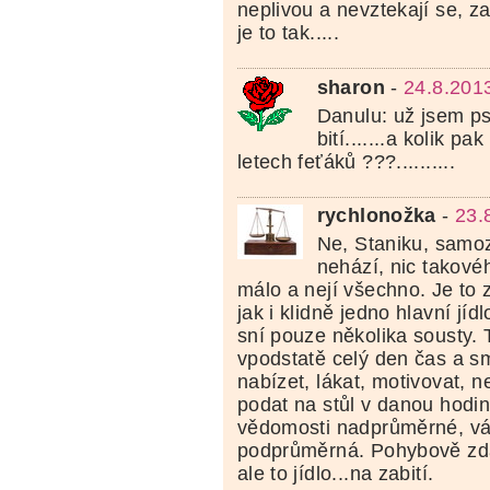
neplivou a nevztekají se, z
je to tak.....
sharon
-
24.8.201
Danulu: už jsem psa
bití.......a kolik p
letech feťáků ???..........
rychlonožka
-
23.
Ne, Staniku, samoz
nehází, nic takové
málo a nejí všechno. Je to 
jak i klidně jedno hlavní jí
sní pouze několika sousty.
vpodstatě celý den čas a sm
nabízet, lákat, motivovat, 
podat na stůl v danou hodin
vědomosti nadprůměrné, vá
podprůměrná. Pohybově zda
ale to jídlo...na zabití.