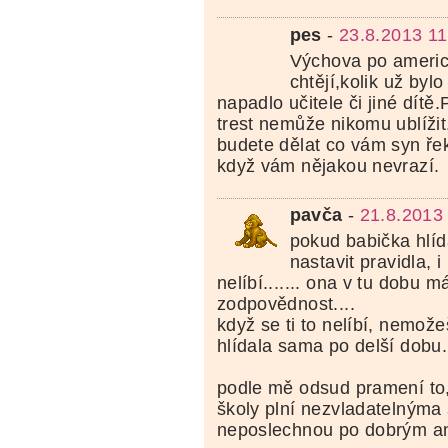
pes
-
23.8.2013 11
Výchova po americk
chtějí,kolik už byl
napadlo učitele či jiné dítě
trest nemůže nikomu ublížit
budete dělat co vám syn ře
když vám nějakou nevrazí.
pavča
-
21.8.2013
pokud babička hlíd
nastavit pravidla, 
nelíbí....... ona v tu dobu 
zodpovědnost....
když se ti to nelíbí, nemože
hlídala sama po delší dobu.
podle mě odsud pramení to,
školy plní nezvladatelnýma
neposlechnou po dobrým ani