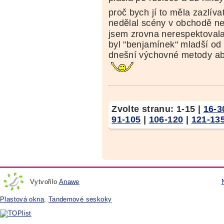
proč bych jí to měla zazlíva
nedělal scény v obchodě ne
jsem zrovna nerespektovala
byl "benjamínek" mladší od s
dnešní výchovné metody a
Zvolte stranu:
1-15
|
16-3
91-105
|
106-120
|
121-13
Vytvořilo
Anawe
Plastová okna
,
Tandemové seskoky