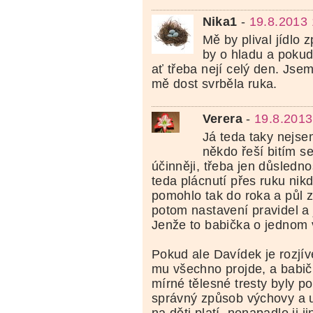
Nika1
-
19.8.2013 
Mě by plival jídlo 
by o hladu a pokud
ať třeba nejí celý den. Jse
mě dost svrběla ruka.
Verera
-
19.8.2013
Já teda taky nejsem
někdo řeší bitím se
účinněji, třeba jen důsledno
teda plácnutí přes ruku nik
pomohlo tak do roka a půl 
potom nastavení pravidel a 
Jenže to babička o jednom 
Pokud ale Davídek je rozjív
mu všechno projde, a babič
mírné tělesné tresty byly 
správný způsob výchovy a 
na děti platí, nenapadlo ji j