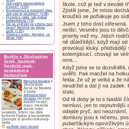
škole, což je teď v deváté 
Jak nebýt nesnesitelná
tchyně? (105)
Zjistili jsme, že místo doc
Koronavirus a nouzový stav.
Jak vás to postihlo? (106)
kroužků se poflakuje po síd
Prosím o radu, jak získat
sebevědomí (70)
Jsem z toho dost otřesená.
Dá se vydržet ve vztahu bez
sexu? Nechce se mnou
nelíbí. Vesměs jsou to děvča
spát. (135)
Šikana v práci. Nevíme, co
priority než my. Jejich rodi
dělat. (69)
ně důležitější, když mají od 
provokují kluky, předvádějí s
kolemjdoucí, chovají se ve
Buritto s Jihočeským
nimi...
žervé, fazolemi,
hovězím ragú,
Když jsme se to dozvěděli, 
avokádem a
uvěřit. Pak manžel na holk
koriandrem
řekla, že už je velká a že 
Mexická klasika
s
neudržel a dal jí na zadek.
Jihočeským
žervé od Madety.
stalo.
V tomto
jednoduchém
Od té doby je to s Natálií 
receptu
nechybí
kvalitní hovězí
nemluví, jen to nejnutnější 
maso, mexické
fazole nebo
odejde pryč, ani neoznámí, 
avokádo. Šmrnc mu dáte
kořením Fajitas a koriandrem.
domluvy jsou k ničemu, pos
Zarolujte si dnešní dokonalý
puberťáckým opovržlivým ú
oběd...
pošlete nám recept