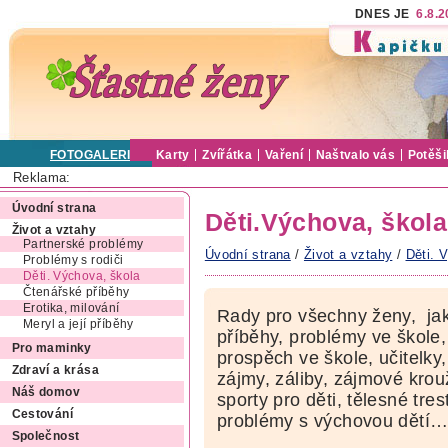
DNES JE
6.8.
FOTOGALERIE
Karty
Zvířátka
Vaření
Naštvalo vás
Potěši
Reklama:
Úvodní strana
Děti.Výchova, škola
Život a vztahy
Partnerské problémy
Úvodní strana
/
Život a vztahy
/
Děti. 
Problémy s rodiči
Děti. Výchova, škola
Čtenářské příběhy
Erotika, milování
Rady pro všechny ženy, jak
Meryl a její příběhy
příběhy, problémy ve škole, 
Pro maminky
prospěch ve škole, učitelky,
Zdraví a krása
zájmy, záliby, zájmové krou
Náš domov
sporty pro děti, tělesné tre
Cestování
problémy s výchovou dětí
Společnost