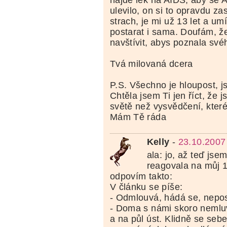
najde lék na AIDS, aby se A
ulevilo, on si to opravdu z
strach, je mi už 13 let a u
postarat i sama. Doufám, ž
navštívit, abys poznala své
Tvá milovaná dcera
P.S. Všechno je hloupost, 
Chtěla jsem Ti jen říct, že j
světě než vysvědčení, které
Mám Tě ráda
Kelly
-
23.10.2007
ala: jo, až teď jsem
reagovala na můj 1.
odpovím takto:
V článku se píše:
- Odmlouvá, hádá se, nepo
- Doma s námi skoro nemluví
a na půl úst. Klidně se sebe