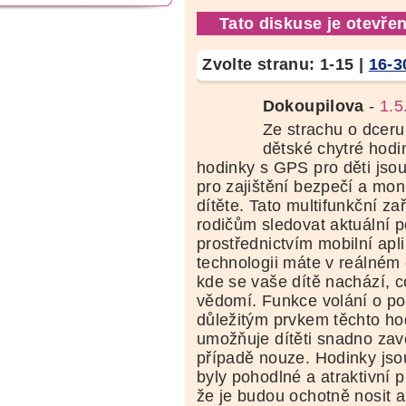
Tato diskuse je otevřen
Zvolte stranu:
1-15
|
16-3
Dokoupilova
-
1.5
Ze strachu o dceru 
dětské chytré hodi
hodinky s GPS pro děti jso
pro zajištění bezpečí a mon
dítěte. Tato multifunkční za
rodičům sledovat aktuální p
prostřednictvím mobilní ap
technologii máte v reálném
kde se vaše dítě nachází, c
vědomí. Funkce volání o p
důležitým prvkem těchto ho
umožňuje dítěti snadno zav
případě nouze. Hodinky jso
byly pohodlné a atraktivní pr
že je budou ochotně nosit a