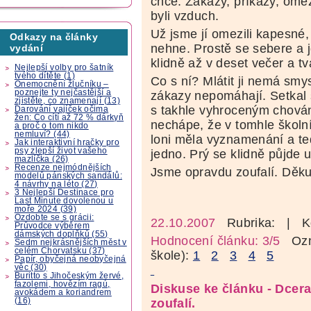
chce. Zákazy, příkazy, ome
byli vzduch.
Už jsme jí omezili kapesné, z
Odkazy na články
nehne. Prostě se sebere a 
vydání
klidně až v deset večer a t
Nejlepší volby pro šatník
tvého dítěte (1)
Co s ní? Mlátit ji nemá smys
Onemocnění žlučníku –
poznejte ty nejčastější a
zákazy nepomáhají. Setkal 
zjistěte, co znamenají (13)
s takhle vyhroceným chován
Darování vajíček očima
žen: Co cítí až 72 % dárkyň
nechápe, že v tomhle školn
a proč o tom nikdo
nemluví? (44)
loni měla vyznamenání a teď 
Jak interaktivní hračky pro
psy zlepší život vašeho
jedno. Prý se klidně půjde 
mazlíčka (26)
Recenze nejmódnějších
Jsme opravdu zoufalí. Děku
modelů pánských sandálů:
4 návrhy na léto (27)
3 Nejlepší Destinace pro
Last Minute dovolenou u
moře 2024 (39)
Ozdobte se s grácii:
22.10.2007
Rubrika:
| K
Průvodce výběrem
dámských doplňků (55)
Hodnocení článku: 3/5
Ozná
Sedm nejkrásnějších měst v
celém Chorvatsku (37)
škole):
1
2
3
4
5
Papír, obyčejná neobyčejná
věc (30)
Buritto s Jihočeským žervé,
fazolemi, hovězím ragú,
Diskuse ke článku - Dcer
avokádem a koriandrem
(16)
zoufalí.