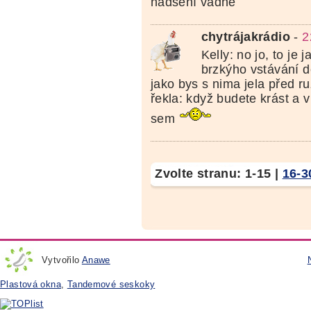
nadšení vadne
chytrájakrádio
-
2
Kelly: no jo, to je 
brzkýho vstávání dě
jako bys s nima jela před r
řekla: když budete krást a v
sem
Zvolte stranu:
1-15
|
16-3
Vytvořilo
Anawe
Plastová okna
,
Tandemové seskoky