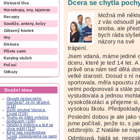
Dcera se chytla pochy
Diskusní fóra
Horoskopy, sny, tajemno
Možná mě někt
Recepty
z vás odsoudí j
Soutěže, ankety, kvízy
snoba, ale přes
Zábavný koutek
bych ráda slyše
Hry
názory na své
Diskuse
trápení.
Píšete sami
Jsem vdaná, máme jediné d
Katalog služeb
dceru, které je teď 14 let. A
Počasí
právě ona nám teď dělá dos
Odkazy
velké starosti. Dosud s ní n
sportovala, měla spoustu z
velmi podporovali a stále 
Dnešní téma
vystudovala a jednou mohla
Opustit nemocného
vysokoškoláci a přejeme si,
manžela? Je mi strašně.
(218)
vysokou školu. Předpoklad
Další smutné Vánoce.
Covid (219)
Poslední dobou je ale jako 
Touhu po dítěti vyřešila
podrazem (109)
jsme počítali, jenže to, s j
Odešel k milence a teď se
chce vrátit (112)
odzbrojilo. Z Natálie se naj
Když nás nezlikviduje
Covid, zlikvidujeme se sami
Odmlouvá, hádá se, neposlo
(200)