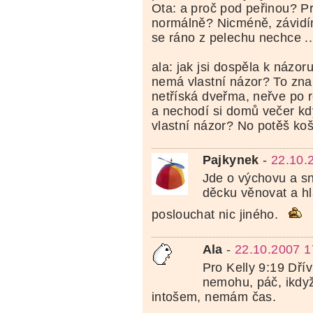
Ota: a proč pod peřinou? Pr
normálně? Nicméně, závid
se ráno z pelechu nechce ...
ala: jak jsi dospěla k názo
nemá vlastní názor? To zn
netříská dveřma, neřve po 
a nechodí si domů večer kd
vlastní názor? No potěš košt
Pajkynek
-
22.10.
Jde o výchovu a s
děcku věnovat a hl
poslouchat nic jiného.
Ala
-
22.10.2007 1
Pro Kelly 9:19 Dří
nemohu, páč, ikdyž
intošem, nemám čas.