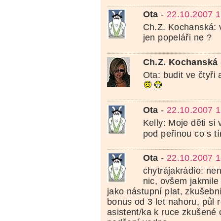
Ota
-
22.10.2007 1
Ch.Z. Kochanská: v
jen popeláři ne ?
Ch.Z. Kochanská
Ota: budit ve čtyři
Ota
-
22.10.2007 1
Kelly: Moje děti si
pod peřinou co s t
Ota
-
22.10.2007 1
chytrájakrádio: ne
nic, ovšem jakmile
jako nástupní plat, zkušební
bonus od 3 let nahoru, půl
asistent/ka k ruce zkušené o