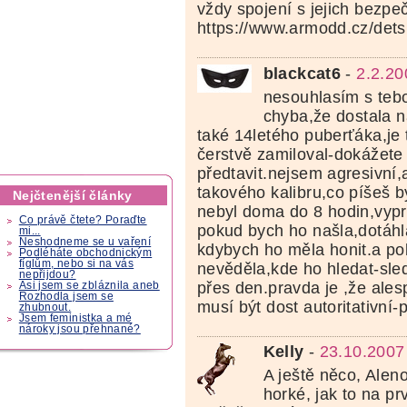
vždy spojení s jejich bezpe
https://www.armodd.cz/dets
blackcat6
-
2.2.20
nesouhlasím s tebo
chyba,že dostala
také 14letého puberťáka,je 
čerstvě zamiloval-dokážete 
předtavit.nejsem agresivní,a
takového kalibru,co píšeš b
Nejčtenější články
nebyl doma do 8 hodin,vypr
Co právě čtete? Poraďte
pokud bych ho našla,dotáhl
mi...
Neshodneme se u vaření
kdybych ho měla honit.a p
Podléháte obchodnickým
fíglům, nebo si na vás
nevěděla,kde ho hledat-sle
nepřijdou?
přes den.pravda je ,že ales
Asi jsem se zbláznila aneb
Rozhodla jsem se
musí být dost autoritativní
zhubnout.
Jsem feministka a mé
nároky jsou přehnané?
Kelly
-
23.10.2007
A ještě něco, Aleno
horké, jak to na p