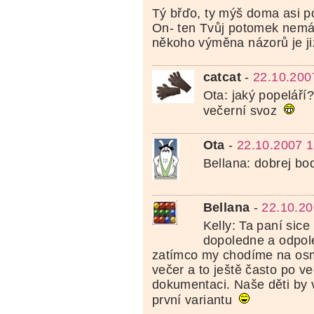
Tý břďo, ty mýš doma asi p
On- ten Tvůj potomek nemá
někoho výměna názorů je ji
catcat
-
22.10.200
Ota: jaký popeláří
večerní svoz
Ota
-
22.10.2007 1
Bellana: dobrej bod
Bellana
-
22.10.20
Kelly: Ta paní sice 
dopoledne a odpol
zatímco my chodíme na os
večer a to ještě často po 
dokumentaci. Naše děti by v
první variantu