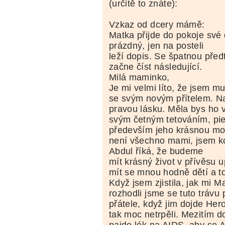
(určitě to znáte):
Vzkaz od dcery mámě:
Matka přijde do pokoje své 
prázdný, jen na posteli
leží dopis. Se špatnou před
začne číst následující.
Milá maminko,
Je mi velmi líto, že jsem m
se svým novým přítelem. N
pravou lásku. Měla bys ho vi
svým četným tetováním, pi
především jeho krásnou mot
není všechno mami, jsem k
Abdul říká, že budeme
mít krásný život v přívěsu 
mít se mnou hodně dětí a to
Když jsem zjistila, jak mi 
rozhodli jsme se tuto trávu 
přátele, když jim dojde Her
tak moc netrpěli. Mezitím 