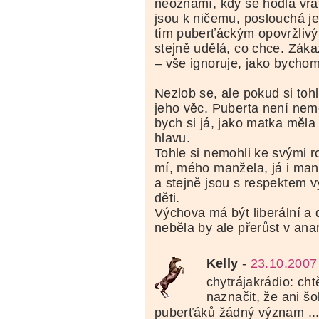
neoznámí, kdy se hodlá vrá
jsou k ničemu, poslouchá j
tím puberťáckým opovržliv
stejně udělá, co chce. Záka
– vše ignoruje, jako bychom
Nezlob se, ale pokud si tohl
jeho věc. Puberta není nem
bych si já, jako matka měla
hlavu.
Tohle si nemohli ke svými r
mí, mého manžela, já i man
a stejně jsou s respektem 
děti.
Výchova má být liberální a
neběla by ale přerůst v anarc
Kelly
-
23.10.2007
chytrájakrádio: cht
naznačit, že ani š
puberťáků žádný význam ..