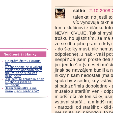
sallie
-
2.10.2008 
talenka: no jestli
víc vyhovuje takhle
tomu klučinovi z článku tot
NEVYHOVUJE. Tak si myslím
trošku ho ujistit tím, že má
že se dbá jeho přání (i kd
- do školky musí, ale nemus
odpoledne). Jinak - vaši po
Nejčtenější články
nespí? Já jsem prostě děti
Co právě čtete? Poraďte
jak jen to šlo (v deseti měs
mi...
Neshodneme se u vaření
jinak se navzájem budili a
Podléháte obchodnickým
fíglům, nebo si na vás
nikdy nikam nedostali (maldš
nepřijdou?
Asi jsem se zbláznila aneb
spala by v sedm, kdy vstáva
Rozhodla jsem se
si pak zdřímla dopoledne - 
zhubnout.
Jsem feministka a mé
muselo s starším ven - odpo
nároky jsou přehnané?
mladší oči jak tenisáky, usn
vstával starší... a mladší 
- narozdíl od staršího - klid 
neusnula ani náhodou, to by