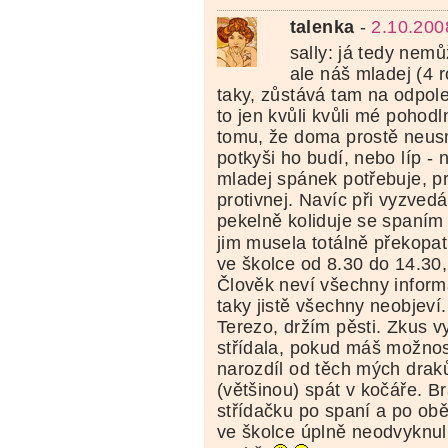
talenka
-
2.10.200
sally: já tedy nemů
ale náš mladej (4 
taky, zůstává tam na odpole
to jen kvůli kvůli mé pohodln
tomu, že doma prostě neus
potkyši ho budí, nebo líp - 
mladej spánek potřebuje, pr
protivnej. Navíc při vyzved
pekelně koliduje se spaním
jim musela totálně překopat
ve školce od 8.30 do 14.30,
Člověk neví všechny inform
taky jistě všechny neobjeví.
Terezo, držím pěsti. Zkus v
střídala, pokud máš možnost 
narozdíl od těch mých draků
(většinou) spát v kočáře. B
střídačku po spaní a po ob
ve školce úplně neodvyknul.