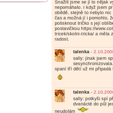
Snažili jsme se jí to nějak v
nepomáhalo. I když jsem pro
obědě, stejně to nebylo nic
čas a možná jí i pomohlo, ž
potisknout tričko s její obl
postavičkou https://www.colo
tricek/skolni-tricka/ a měla
radost.
talenka
-
2.10.200
sally: jinak jsem s
sesynchronizovala
spaní tří dětí už mi připadá
talenka
-
2.10.200
sally: potkyši spí p
dvanácté do půl je
neudolám