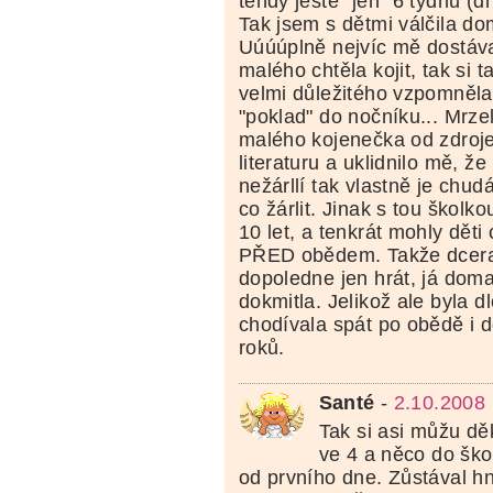
tehdy ještě "jen" 6 týdnů (dn
Tak jsem s dětmi válčila do
Uúúúplně nejvíc mě dostáva
malého chtěla kojit, tak si 
velmi důležitého vzpomněla
"poklad" do nočníku... Mrze
malého kojenečka od zdroje.
literaturu a uklidnilo mě, že
nežárllí tak vlastně je chu
co žárlit. Jinak s tou školko
10 let, a tenkrát mohly děti
PŘED obědem. Takže dcera 
dopoledne jen hrát, já doma
dokmitla. Jelikož ale byla 
chodívala spát po obědě i 
roků.
Santé
-
2.10.2008
Tak si asi můžu děk
ve 4 a něco do ško
od prvního dne. Zůstával h