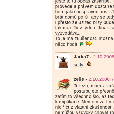
ještě to tu občas zaskřípe.
provede a právem dostane t
bere jako nespravedlnost. 
brát domů po O, aby se tedy
i přesto že už ted brzy bud
tak max 2x v týdnu. Jinak 
vyzvedávat.
To je má zkušenost, možná 
něco hodit.
Jarka7
-
2.10.2008
sally:
zelle
-
2.10.2008 7
Terezo, mám z vaš
postupujete přesně
zatím to všechno šlo, až teď
komplikace. Nemám zatím d
nic říct z vlastní zkušenosti
nemůžou vždycky chovat r