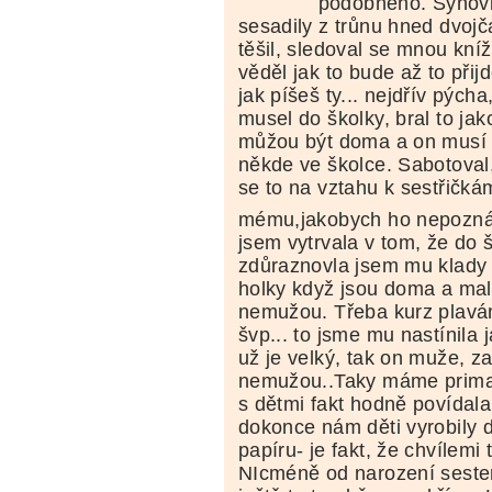
podobného. Synovi 
sesadily z trůnu hned dvojč
těšil, sledoval se mnou kníž
věděl jak to bude až to přij
jak píšeš ty... nejdřív pých
musel do školky, bral to jak
můžou být doma a on musí 
někde ve školce. Sabotoval,
se to na vztahu k sestřičkám
mému,jakobych ho nepozná
jsem vytrvala v tom, že do 
zdůraznovla jsem mu klady 
holky když jsou doma a malé
nemužou. Třeba kurz plavání
švp... to jsme mu nastínila 
už je velký, tak on muže, z
nemužou..Taky máme prima p
s dětmi fakt hodně povídal
dokonce nám děti vyrobily 
papíru- je fakt, že chvílemi 
NIcméně od narození sester