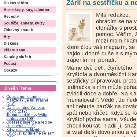
Žárlí na sestřičku a 
Diskusní fóra
Horoskopy, sny, tajemno
Milá redakce,
Recepty
obracím se na 
Soutěže, ankety, kvízy
čtenářky s pros
Zábavný koutek
pomoc. Věřím, 
Hry
mezi maminkam
Diskuse
které čtou váš magazín, se
Píšete sami
najdou dobré duše a s mý
Katalog služeb
trápením mi poradí.
Počasí
Máme dvě děti, čtyřletého
Odkazy
Kryštofa a dvouměsíční Kar
sestřičky připravovali, prot
jedináčka s ním může pořád
Dnešní téma
zvládli docela dobře. Na Kar
Opustit nemocného
"nemalovali". Věděl, že ned
manžela? Je mi strašně.
(218)
ani nebude parťák na dovád
Další smutné Vánoce.
Covid (219)
spát nebo křičet. Když se K
Touhu po dítěti vyřešila
Kryštof pýcha sama. Všude s
podrazem (109)
Odešel k milence a teď se
chodil koukat, hladil ji, s
chce vrátit (112)
Když nás nezlikviduje
si vzal delší dovolenou a v
Covid, zlikvidujeme se sami
(200)