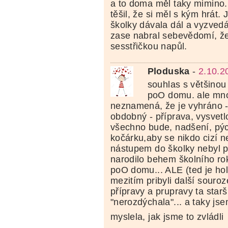
a to doma měl taky mimino
těšil, že si měl s kým hrát.
školky dávala dál a vyzvedá
zase nabral sebevědomí, ž
sesstřičkou napůl.
Ploduska
-
2.10.2
souhlas s většinou 
poO domu. ale mno
neznamená, že je vyhráno -
obdobný - příprava, vysvetl
všechno bude, nadšení, pý
kočárku,aby se nikdo cizí ne
nástupem do školky nebyl 
narodilo behem školního rok
poO domu... ALE (ted je hol
mezitím pribyli další souro
přípravy a prupravy ta star
"nerozdýchala"... a taky js
myslela, jak jsme to zvládli