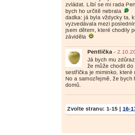
zvládat. Líbí se mi rada Pen
bych ho určitě nebrala
dadka: já byla vždycky ta, 
vyzvedávala mezi posledním
jsem dětem, které chodily 
záviděla
Pentlička
-
2.10.2
Já bych mu zdůrazni
že může chodit do 
sestřička je miminko, které
No a samozřejmě, že bych 
domů.
Zvolte stranu:
1-15
|
16-1