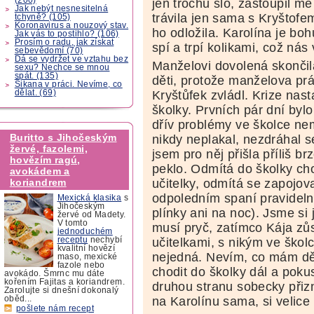
jen trochu šlo, zastoupil m
Jak nebýt nesnesitelná
trávila jen sama s Kryštofe
tchyně? (105)
Koronavirus a nouzový stav.
ho odložila. Karolína je b
Jak vás to postihlo? (106)
Prosím o radu, jak získat
spí a trpí kolikami, což ná
sebevědomí (70)
Dá se vydržet ve vztahu bez
Manželovi dovolená skončil
sexu? Nechce se mnou
spát. (135)
děti, protože manželova pr
Šikana v práci. Nevíme, co
dělat. (69)
Kryštůfek zvládl. Krize nast
školky. Prvních pár dní byl
dřív problémy ve školce nem
Buritto s Jihočeským
nikdy neplakal, nezdráhal s
žervé, fazolemi,
jsem pro něj přišla příliš b
hovězím ragú,
peklo. Odmítá do školky ch
avokádem a
učitelky, odmítá se zapojova
koriandrem
odpoledním spaní pravidel
Mexická klasika
s
Jihočeským
plínky ani na noc). Jsme si 
žervé od Madety.
V tomto
musí pryč, zatímco Kája zů
jednoduchém
učitelkami, s nikým ve ško
receptu
nechybí
kvalitní hovězí
nejedná. Nevím, co mám dě
maso, mexické
fazole nebo
chodit do školky dál a pokus
avokádo. Šmrnc mu dáte
kořením Fajitas a koriandrem.
druhou stranu sobecky přiz
Zarolujte si dnešní dokonalý
na Karolínu sama, si velice
oběd...
pošlete nám recept