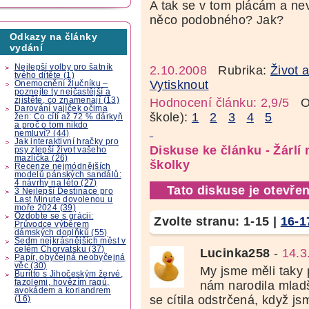
A tak se v tom plácám a nev
něco podobného? Jak?
Odkazy na články
vydání
Nejlepší volby pro šatník
2.10.2008
Rubrika:
Život 
tvého dítěte (1)
Vytisknout
Onemocnění žlučníku –
poznejte ty nejčastější a
zjistěte, co znamenají (13)
Hodnocení článku: 2,9/5
Oz
Darování vajíček očima
škole):
1
2
3
4
5
žen: Co cítí až 72 % dárkyň
a proč o tom nikdo
nemluví? (44)
Jak interaktivní hračky pro
Diskuse ke článku - Žárlí
psy zlepší život vašeho
mazlíčka (26)
školky
Recenze nejmódnějších
modelů pánských sandálů:
4 návrhy na léto (27)
Tato diskuse je otevřen
3 Nejlepší Destinace pro
Last Minute dovolenou u
moře 2024 (39)
Ozdobte se s grácii:
Zvolte stranu:
1-15
|
16-1
Průvodce výběrem
dámských doplňků (55)
Sedm nejkrásnějších měst v
celém Chorvatsku (37)
Lucinka258
-
14.3
Papír, obyčejná neobyčejná
věc (30)
My jsme měli taky 
Buritto s Jihočeským žervé,
fazolemi, hovězím ragú,
nám narodila mladší
avokádem a koriandrem
se cítila odstrčená, když jsm
(16)