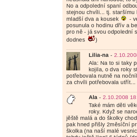
No a odpolední spaní odbou
stejnou chvíli... tj. staršímu
mladší dva a kousek
- v
posunula o hodinu dřív a b
pro ně - já svou odpolední
dodnes
)
Lilia-na
-
2.10.200
Ala: Na to si taky
kojila, o dva roky s
potřebovala nutně na nočník
za chvíli potřebovala utřít...
Ala
-
2.10.2008 18
Také mám děti věko
roky. Když se narod
jěště malá a do školky chod
pak hned přišly 2měsíční pr
školka (na naší malé vesnic