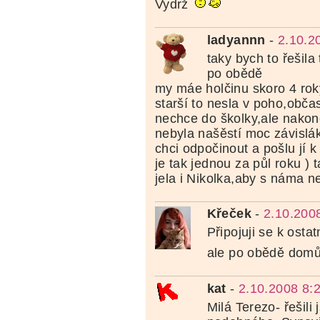
Vydrž
ladyannn
-
2.10.2
taky bych to řešila
po obědě
my máe holčinu skoro 4 rok
starší to nesla v poho,obča
nechce do školky,ale nakon
nebyla našěstí moc závislák
chci odpočinout a pošlu jí k
je tak jednou za půl roku ) 
jela i Nikolka,aby s náma 
Křeček
-
2.10.200
Připojuji se k osta
ale po obědě dom
kat
-
2.10.2008 8:
Milá Terezo- řešili