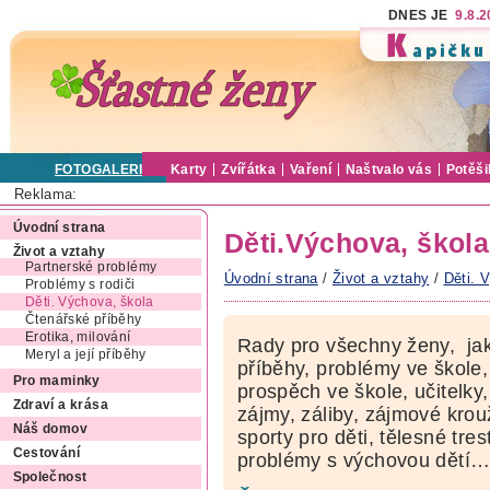
DNES JE
9.8.
FOTOGALERIE
Karty
Zvířátka
Vaření
Naštvalo vás
Potěši
Reklama:
Úvodní strana
Děti.Výchova, škola
Život a vztahy
Partnerské problémy
Úvodní strana
/
Život a vztahy
/
Děti. 
Problémy s rodiči
Děti. Výchova, škola
Čtenářské příběhy
Erotika, milování
Rady pro všechny ženy, jak
Meryl a její příběhy
příběhy, problémy ve škole, 
Pro maminky
prospěch ve škole, učitelky,
Zdraví a krása
zájmy, záliby, zájmové krou
Náš domov
sporty pro děti, tělesné tre
Cestování
problémy s výchovou dětí
Společnost