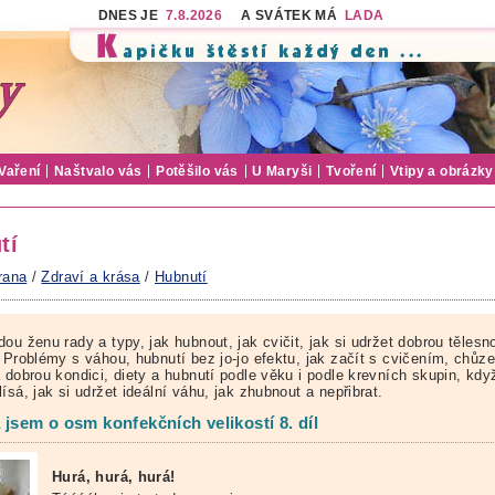
DNES JE
7.8.2026
A SVÁTEK MÁ
LADA
Vaření
Naštvalo vás
Potěšilo vás
U Maryši
Tvoření
Vtipy a obrázky
tí
rana
/
Zdraví a krása
/
Hubnutí
ou ženu rady a typy, jak hubnout, jak cvičit, jak si udržet dobrou tělesn
 Problémy s váhou, hubnutí bez jo-jo efektu, jak začít s cvičením, chůze
a dobrou kondici, diety a hubnutí podle věku i podle krevních skupin, kd
ísá, jak si udržet ideální váhu, jak zhubnout a nepřibrat.
 jsem o osm konfekčních velikostí 8. díl
Hurá, hurá, hurá!