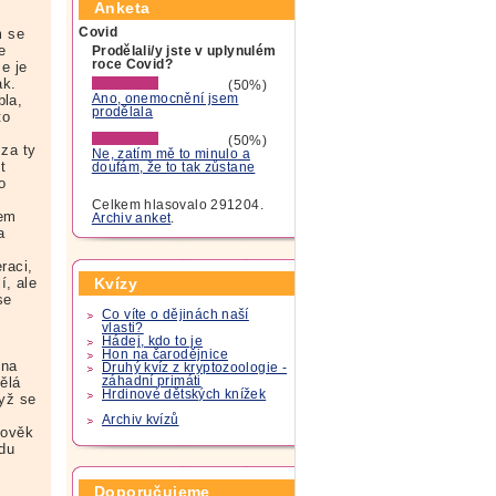
Anketa
Covid
m se
e
Prodělali/y jste v uplynulém
roce Covid?
že je
ak.
(50%)
bla,
Ano, onemocnění jsem
prodělala
to
(50%)
 za ty
Ne, zatím mě to minulo a
t
doufám, že to tak zůstane
o
e
Celkem hlasovalo 291204.
sem
Archiv anket
.
a
raci,
í, ale
Kvízy
se
Co víte o dějinách naší
vlasti?
Hádej, kdo to je
ž
Hon na čarodějnice
 na
Druhý kvíz z kryptozoologie -
záhadní primáti
ělá
Hrdinové dětských knížek
dyž se
Archiv kvízů
lověk
jdu
Doporučujeme