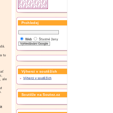
Prohledej
Web
Šťastné ženy
adá.
a tu
Výherci v soutěžích
 ať
u,
Výherci v soutěžích
, ale
ut
á.
Soutěže na Soutez.cz
it