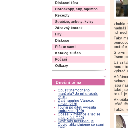
Diskusní fóra
Horoskopy, sny, tajemno
Recepty
Soutěže, ankety, kvízy
zhubla 
nadnáší
Zábavný koutek
lidi ne
Hry
Taky má
Diskuse
periodou
protože
Píšete sami
S první
Katalog služeb
Jsem po
Počasí
Už si ta
Odkazy
horu sá
vykraču
Většinou
nebudu 
Dnešní téma
jsou naš
také js
Opustit nemocného
to už je
manžela? Je mi strašně.
(218)
Vkročila
Další smutné Vánoce.
ještě t
Covid (219)
Touhu po dítěti vyřešila
Takže m
podrazem (109)
Odešel k milence a teď se
chce vrátit (112)
Když nás nezlikviduje
Covid, zlikvidujeme se sami
(200)