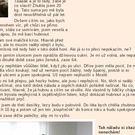
Táááák a je to tady, zase je
co slavit! Zhubla jsem 20
kg. Tato suma pro mě byla
dost neuvěřitelná už pár let.
Ovšem cítím se, jako bych
mnohem víc, při chůzi se přímo
m, stále se usmívám, jsem veselá a
chápou, že mě baví hubnout.
m své maličké krize. Hlavně před
, ale to musím raději odejít z bytu,
 mlsná mě tedy fakt v této době honí. Ale já si to přeci nepokazím, ne?
m jarním sluncem jsem oprášila džínovou sukni. Je mi už volná, ale nep
 dlouhé době zase jako ženská, zase šik.
ky nepřidám vůůůbec blbě, když jdu po ulici. Dříve jsem měla pocit, že n
dla všici koukají, teď už nemám pocit žádný, tedy špatný, prostě si to
ji ulicemi a jsem spokojená. Už nejsem nejtlustší v Mostě.
 mi lidi přejou, jak hezky hubnu, ale jsou i nepřejícní. No, těch si raději
všímat, ona totiž dobrá nálada a úspěch dokáží pořádně naštvat. Nu co,
tvaní, hlavně, že já hubnu a cítím se skvěle. Ale vlastně ty lidičky cháp
em bývala nepřejícná k úspěšnějším lidem, když dokázali hubnout a já ne
 naštěstí pryč.
 jsem do třetí desítky, brzy budu v polovině. Do léta bych chtěla zhubno
ěch 10 kg a potom už jen ten „krapíteček“ do konce roku a budu spokojen
i zase držte palečky, aby mi to vyšlo.
Tak náladu si zkaz
nenechám!