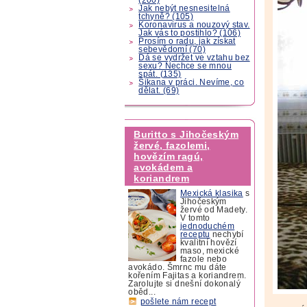
Jak nebýt nesnesitelná
tchyně? (105)
Koronavirus a nouzový stav.
Jak vás to postihlo? (106)
Prosím o radu, jak získat
sebevědomí (70)
Dá se vydržet ve vztahu bez
sexu? Nechce se mnou
spát. (135)
Šikana v práci. Nevíme, co
dělat. (69)
Buritto s Jihočeským
žervé, fazolemi,
hovězím ragú,
avokádem a
koriandrem
Mexická klasika
s
Jihočeským
žervé od Madety.
V tomto
jednoduchém
receptu
nechybí
kvalitní hovězí
maso, mexické
fazole nebo
avokádo. Šmrnc mu dáte
kořením Fajitas a koriandrem.
Zarolujte si dnešní dokonalý
oběd...
pošlete nám recept