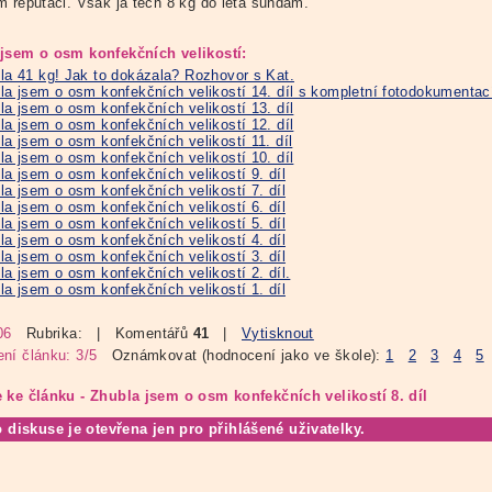
m reputaci. Však já těch 8 kg do léta sundám.
jsem o osm konfekčních velikostí:
la 41 kg! Jak to dokázala? Rozhovor s Kat.
la jsem o osm konfekčních velikostí 14. díl s kompletní fotodokumentac
la jsem o osm konfekčních velikostí 13. díl
la jsem o osm konfekčních velikostí 12. díl
la jsem o osm konfekčních velikostí 11. díl
la jsem o osm konfekčních velikostí 10. díl
la jsem o osm konfekčních velikostí 9. díl
la jsem o osm konfekčních velikostí 7. díl
la jsem o osm konfekčních velikostí 6. díl
la jsem o osm konfekčních velikostí 5. díl
la jsem o osm konfekčních velikostí 4. díl
la jsem o osm konfekčních velikostí 3. díl
la jsem o osm konfekčních velikostí 2. díl.
la jsem o osm konfekčních velikostí 1. díl
06
Rubrika:
| Komentářů
41
|
Vytisknout
ní článku: 3/5
Oznámkovat (hodnocení jako ve škole):
1
2
3
4
5
 ke článku - Zhubla jsem o osm konfekčních velikostí 8. díl
o diskuse je otevřena jen pro přihlášené uživatelky.