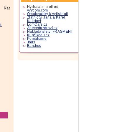
Hydratace pleti od
Kat
yvycom.com
Omalovánky k vytisknutí
Zlatnictví Jana a Karel
Kaletovi
í.
LomCars.cz
Abecedazdraví.cz
Nakladatelství FRAGMENT
KupSkodu.cz
Pomáháme
Jolis
Barchoš