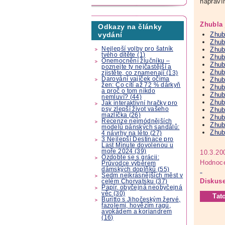
napraví
Zhubla 
Odkazy na články
Zhub
vydání
Zhub
Nejlepší volby pro šatník
Zhub
tvého dítěte (1)
Zhub
Onemocnění žlučníku –
Zhub
poznejte ty nejčastější a
Zhub
zjistěte, co znamenají (13)
Darování vajíček očima
Zhub
žen: Co cítí až 72 % dárkyň
Zhub
a proč o tom nikdo
Zhub
nemluví? (44)
Zhub
Jak interaktivní hračky pro
psy zlepší život vašeho
Zhub
mazlíčka (26)
Zhub
Recenze nejmódnějších
Zhub
modelů pánských sandálů:
Zhub
4 návrhy na léto (27)
3 Nejlepší Destinace pro
Last Minute dovolenou u
moře 2024 (39)
10.3.20
Ozdobte se s grácii:
Hodnoce
Průvodce výběrem
dámských doplňků (55)
Sedm nejkrásnějších měst v
Diskuse
celém Chorvatsku (37)
Papír, obyčejná neobyčejná
věc (30)
Tat
Buritto s Jihočeským žervé,
fazolemi, hovězím ragú,
avokádem a koriandrem
(16)