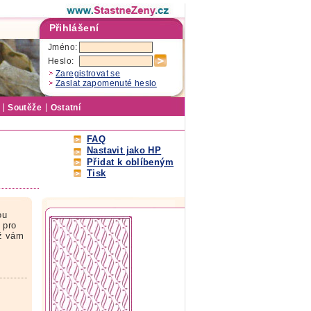
Přihlášení
Jméno:
Heslo:
Zaregistrovat se
Zaslat zapomenuté heslo
Soutěže
Ostatní
FAQ
Nastavit jako HP
Přidat k oblíbeným
Tisk
ou
 pro
yž vám