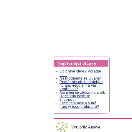
Nejčtenější články
Co právě čtete? Poraďte
mi...
Neshodneme se u vaření
Podléháte obchodnickým
fíglům, nebo si na vás
nepřijdou?
Asi jsem se zbláznila aneb
Rozhodla jsem se
zhubnout.
Jsem feministka a mé
nároky jsou přehnané?
Vytvořilo
Anawe