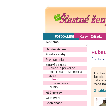
FOTOGALERIE
Karty
Zvířátka
Reklama:
Úvodní strana
Hubnu
Život a vztahy
Úvodní st
Pro maminky
Zdraví a krása
Nemoci a prevence
Péče o krásu. Kosmetika
Pro každ
Móda
kondici.
Hubnutí
zdraví 
Exotické tance
váha kol
Bylinky
Zhubla
Náš domov
Cestování
Společnost