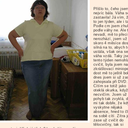
Přišlo to, čeho jse
nejvíc bála. Váha s
zastavila! Já vím, 
to jen týden, ale i t
Podle cm jsem zhu
podle váhy ne. Ale 
nevadí, mě to přeci
nerozhází, jsem už
skoro 4 měsíce dos
silná na to, abych t
ustála, však ona s
váha vzdá. Taky j
tento týden nemohl
cvičit, byla jsem na
zkrášlovací miniope
dost mě to ještě bol
dnes jsem si už za
zahopsala při DVD.
Cítím se totiž jako
oteklá okurka, kdy
necvičím. Jsem už
pohyb tak zvyklá, d
mi tak dobře, že k
vyskytne nějaká
absence, hned to č
na sobě cítí. Zítra 
zase už cvičit do
tělocvičny, tak si