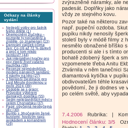
zvýrazněné náramky, ale ne
padesát. Doplňky jako nára
vždy ze stejného kovu.
Odkazy na články
vydání
Pozor také na některou zave
např. pupeční ozdoba. Skute
Nejlepší volby pro šatník
tvého dítěte (1)
pupíku nikdy nenosily šper
Onemocnění žlučníku –
poznejte ty nejčastější a
století byly v módě filmy z
zjistěte, co znamenají (13)
nesmělo obnažené bříško s 
Darování vajíček očima
žen: Co cítí až 72 % dárkyň
producenti si ale i s tímto 
a proč o tom nikdo
nemluví? (44)
bohatě zdobený šperk a smě
Jak interaktivní hračky pro
psy zlepší život vašeho
vzpomenete třeba Anitu Ekb
mazlíčka (26)
Ztvárnila v něm tanečnici S
Recenze nejmódnějších
modelů pánských sandálů:
diamantová kytička v pupík
4 návrhy na léto (27)
3 Nejlepší Destinace pro
obdivovatelům téhle krasavi
Last Minute dovolenou u
moře 2024 (39)
povědomí, že ji dodnes ve v
Ozdobte se s grácii:
po celém světě, aby vypada
Průvodce výběrem
dámských doplňků (55)
Sedm nejkrásnějších měst v
celém Chorvatsku (37)
Papír, obyčejná neobyčejná
věc (30)
Buritto s Jihočeským žervé,
7.4.2006
Rubrika:
| Kom
fazolemi, hovězím ragú,
avokádem a koriandrem
Hodnocení článku: 3/5
Ozná
(16)
škole):
1
2
3
4
5