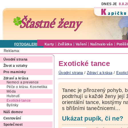
DNES JE
8.8.
FOTOGALERIE
Karty
Zvířátka
Vaření
Naštvalo vás
Potěši
Reklama:
Úvodní strana
Exotické tance
Život a vztahy
Pro maminky
Úvodní strana
/
Zdraví a krása
/
Exotic
Zdraví a krása
Nemoci a prevence
Péče o krásu. Kosmetika
Tanec je přirozený pohyb, b
Móda
podtrhují u každé ženy její 
Hubnutí
Exotické tance
orientální tance, kostýmy na
Bylinky
s břišními tanečnicemi…
Náš domov
Ukázat pupík, či ne?
Cestování
Společnost