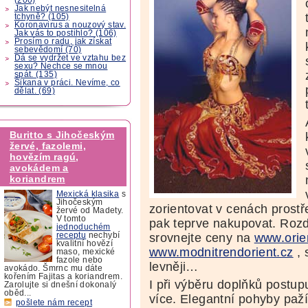
Jak nebýt nesnesitelná
tchyně? (105)
Koronavirus a nouzový stav.
Jak vás to postihlo? (106)
Prosím o radu, jak získat
sebevědomí (70)
Dá se vydržet ve vztahu bez
sexu? Nechce se mnou
spát. (135)
Šikana v práci. Nevíme, co
dělat. (69)
Buritto s Jihočeským
žervé, fazolemi,
hovězím ragú,
avokádem a
koriandrem
Mexická klasika
s
Jihočeským
zorientovat v cenách prost
žervé od Madety.
V tomto
pak teprve nakupovat. Rozdí
jednoduchém
srovnejte ceny na
www.orie
receptu
nechybí
kvalitní hovězí
www.modnitrendorient.cz
, 
maso, mexické
fazole nebo
levněji…
avokádo. Šmrnc mu dáte
kořením Fajitas a koriandrem.
I při výběru doplňků postupu
Zarolujte si dnešní dokonalý
oběd...
více. Elegantní pohyby paž
pošlete nám recept