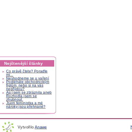
Nejčtenější články
Co právě čtete? Poraďte
mi...
Neshodneme se u vaření
Podléháte obchodnickým
fíglům, nebo si na vás
nepřijdou?
Asi jsem se zbláznila aneb
Rozhodla jsem se
zhubnout.
Jsem feministka a mé
nároky jsou přehnané?
Vytvořilo
Anawe