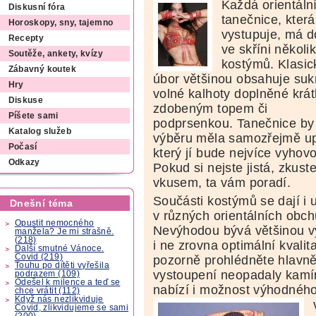
Každá orientáln
Diskusní fóra
tanečnice, která
Horoskopy, sny, tajemno
vystupuje, má 
Recepty
ve skříni několi
Soutěže, ankety, kvízy
kostýmů. Klasic
Zábavný koutek
úbor většinou obsahuje sukn
Hry
volné kalhoty doplněné krá
Diskuse
zdobeným topem či
Píšete sami
podprsenkou. Tanečnice by 
Katalog služeb
výběru měla samozřejmě upř
Počasí
který jí bude nejvíce vyhov
Odkazy
Pokud si nejste jistá, zkus
vkusem, ta vám poradí.
Součásti kostýmů se dají i
Dnešní téma
v různých orientálních obchů
Opustit nemocného
Nevýhodou bývá většinou v
manžela? Je mi strašně.
(218)
i ne zrovna optimální kvalit
Další smutné Vánoce.
Covid (219)
pozorně prohlédněte hlavn
Touhu po dítěti vyřešila
vystoupení neopadaly kamí
podrazem (109)
Odešel k milence a teď se
nabízí i možnost výhodného
chce vrátit (112)
Když nás nezlikviduje
Covid, zlikvidujeme se sami
(200)