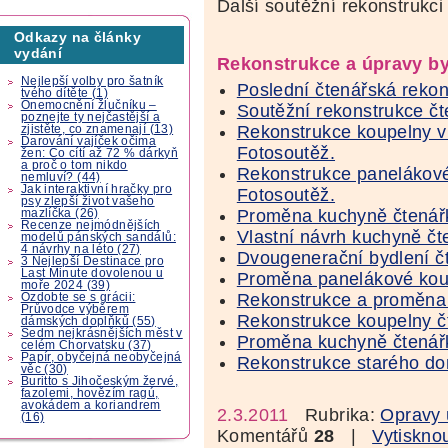
Další soutěžní rekonstrukc
Odkazy na články
vydání
Rekonstrukce a úpravy b
Nejlepší volby pro šatník
Poslední čtenářská reko
tvého dítěte (1)
Onemocnění žlučníku –
Soutěžní rekonstrukce čt
poznejte ty nejčastější a
Rekonstrukce koupelny v 
zjistěte, co znamenají (13)
Darování vajíček očima
Fotosoutěž.
žen: Co cítí až 72 % dárkyň
a proč o tom nikdo
Rekonstrukce panelákové
nemluví? (44)
Jak interaktivní hračky pro
Fotosoutěž.
psy zlepší život vašeho
Proměna kuchyně čtenářk
mazlíčka (26)
Recenze nejmódnějších
Vlastní návrh kuchyně čt
modelů pánských sandálů:
4 návrhy na léto (27)
Dvougenerační bydlení č
3 Nejlepší Destinace pro
Last Minute dovolenou u
Proměna panelákové koup
moře 2024 (39)
Rekonstrukce a proměna 
Ozdobte se s grácii:
Průvodce výběrem
Rekonstrukce koupelny č
dámských doplňků (55)
Sedm nejkrásnějších měst v
Proměna kuchyně čtenářk
celém Chorvatsku (37)
Papír, obyčejná neobyčejná
Rekonstrukce starého do
věc (30)
Buritto s Jihočeským žervé,
fazolemi, hovězím ragú,
avokádem a koriandrem
2.3.2011
Rubrika:
Opravy 
(16)
Komentářů
28
|
Vytiskno