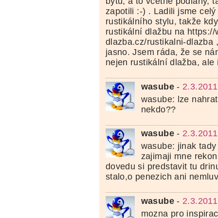
bytu, a to včetně podlahy, 
zapotili :-) . Ladili jsme celý
rustikálního stylu, takže kd
rustikální dlažbu na https:
dlazba.cz/rustikalni-dlazba 
jasno. Jsem ráda, že se ná
nejen rustikální dlažba, ale 
wasube
-
2.3.2011
wasube: lze nahrat
nekdo??
wasube
-
2.3.2011
wasube: jinak tady
zajimaji mne rekon
dovedu si predstavit tu drin
stalo,o penezich ani nemluv
wasube
-
2.3.2011
mozna pro inspiraci