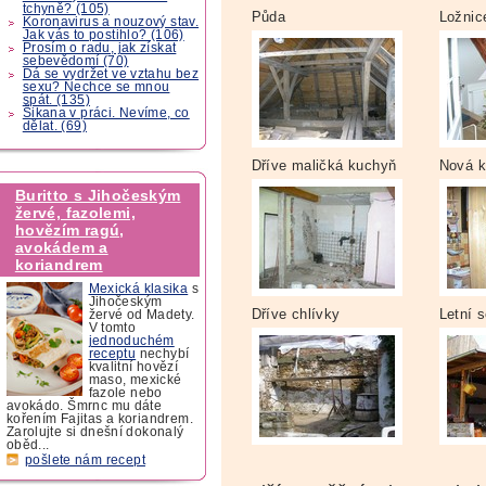
tchyně? (105)
Půda
Ložnic
Koronavirus a nouzový stav.
Jak vás to postihlo? (106)
Prosím o radu, jak získat
sebevědomí (70)
Dá se vydržet ve vztahu bez
sexu? Nechce se mnou
spát. (135)
Šikana v práci. Nevíme, co
dělat. (69)
Dříve maličká kuchyň
Nová 
Buritto s Jihočeským
žervé, fazolemi,
hovězím ragú,
avokádem a
koriandrem
Mexická klasika
s
Jihočeským
Dříve chlívky
Letní 
žervé od Madety.
V tomto
jednoduchém
receptu
nechybí
kvalitní hovězí
maso, mexické
fazole nebo
avokádo. Šmrnc mu dáte
kořením Fajitas a koriandrem.
Zarolujte si dnešní dokonalý
oběd...
pošlete nám recept