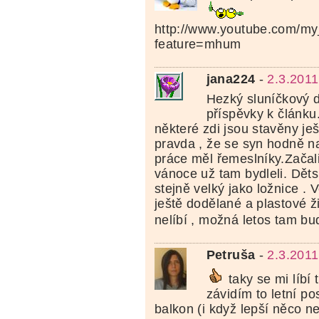
http://www.youtube.com/my
feature=mhum
jana224
-
2.3.2011
Hezký sluníčkový d
příspěvky k článku
některé zdi jsou stavěny je
pravda , že se syn hodně na
práce měl řemeslníky.Začali
vánoce už tam bydleli. Děts
stejně velký jako ložnice .
ještě dodělané a plastové ž
nelíbí , možná letos tam b
Petruša
-
2.3.2011
taky se mi líbí
závidím to letní p
balkon (i když lepší něco ne