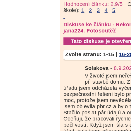
Hodnocení článku: 2,9/5
Oz
škole):
1
2
3
4
5
Diskuse ke článku - Reko
jana224. Fotosoutěž
Tato diskuse je otevřen
Zvolte stranu:
1-15
|
16-2
Solakova
-
8.9.20
V životě jsem neřeš
při stavbě domu. 
úřadu jsem odcházela vyče
bezpečnostní řešení bylo p
moc, protože jsem nevěděla
jsem objevila pbr.cz a bylo
Stačilo poslat pár údajů a o
Oceňuji, že pracovali rychle
pečlivostí. Když jsem šla s
úřad, byla jsem připravená 