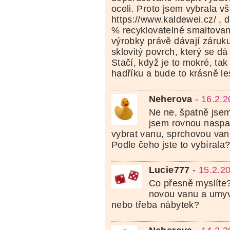
oceli. Proto jsem vybrala v
https://www.kaldewei.cz/ , d
% recyklovatelné smaltovan
výrobky právě dávají záruku
sklovitý povrch, který se dá
Stačí, když je to mokré, tak
hadříku a bude to krásně le
Neherova
-
16.2.2
Ne ne, špatně jsem
jsem rovnou naspat
vybrat vanu, sprchovou van
Podle čeho jste to vybírala
Lucie777
-
15.2.2
Co přesně myslíte?
novou vanu a umyva
nebo třeba nábytek?