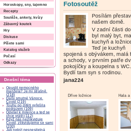
Fotosoutěž
Horoskopy, sny, tajemno
Recepty
Posílám přesta
Soutěže, ankety, kvízy
našem domě.
Zábavný koutek
V zadní části d
Hry
byl malý byt, ma
Diskuse
kuchyň a ložnic
Píšete sami
Teď je kuchyň
Katalog služeb
spojená s obývákem, malá 
Počasí
a schody, v prvním patře d
Odkazy
pokojíčky a koupelna s WC
Bydlí tam syn s rodinou.
jana224
Dnešní téma
Opustit nemocného
manžela? Je mi strašně.
(218)
Dříve ložnice
Hala a
Další smutné Vánoce.
Covid (219)
Touhu po dítěti vyřešila
podrazem (109)
Odešel k milence a teď se
chce vrátit (112)
Když nás nezlikviduje
Covid, zlikvidujeme se sami
(200)
Jak nebýt nesnesitelná