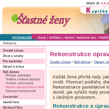
DNES JE
8.8.
FOTOGALERIE
Karty
Zvířátka
Vaření
Naštvalo vás
Potěši
Reklama:
Úvodní strana
Rekonstrukce oprav
Život a vztahy
Pro maminky
Úvodní strana
/
Náš domov
/
Opravy úp
Zdraví a krása
Náš domov
Příroda, zahrádka
Každá žena přivítá rady, ja
Tradice a lidové obyčeje
zvolit. Plovoucí podlahy, d
Tvoření, ruční práce
Rekonstrukce panelákové k
Opravy úpravy domu a bytu
Vybavení domácnosti
domě, jak vyřešit malý pros
s úložným prostorem…
Cestování
Společnost
Rekonstrukce a úprav
Diskusní fóra