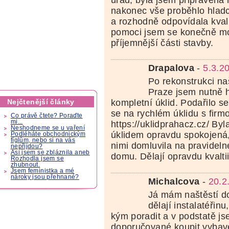
nakonec vše proběhlo hladc
a rozhodně odpovídala kvali
pomoci jsem se konečně moh
příjemnější části stavby.
Drapalova
-
5.3.2
Po rekonstrukci n
Praze jsem nutně 
Nejčtenější články
kompletní úklid. Podařilo s
se na rychlém úklidu s firm
Co právě čtete? Poraďte
mi...
https://uklidprahacz.cz/ Byla
Neshodneme se u vaření
úklidem opravdu spokojená,
Podléháte obchodnickým
fíglům, nebo si na vás
nimi domluvila na pravidel
nepřijdou?
Asi jsem se zbláznila aneb
domu. Dělají opravdu kvaltii
Rozhodla jsem se
zhubnout.
Jsem feministka a mé
nároky jsou přehnané?
Michalcova
-
20.2
Já mám naštěstí do
dělají instalatéřin
kým poradit a v podstatě js
doporučované koupit vybav