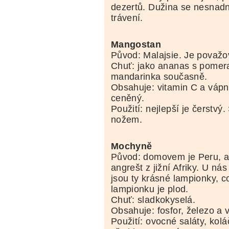
dezertů. Dužina se nesnadn
trávení.
Mangostan
Původ: Malajsie. Je považo
Chuť: jako ananas s pomer
mandarinka současně.
Obsahuje: vitamin C a vápní
ceněný.
Použití: nejlepší je čerstv
nožem.
Mochyně
Původ: domovem je Peru, al
angrešt z jižní Afriky. U nás
jsou ty krásné lampionky, c
lampionku je plod.
Chuť: sladkokyselá.
Obsahuje: fosfor, železo a 
Použití: ovocné saláty, kol