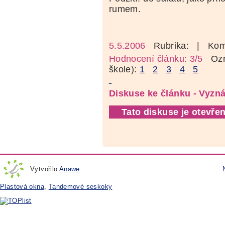
rumem.
5.5.2006
Rubrika:
| Kom
Hodnocení článku: 3/5
Ozná
škole):
1
2
3
4
5
Diskuse ke článku - Vyzná
Tato diskuse je otevřen
Vytvořilo
Anawe
Plastová okna
,
Tandemové seskoky