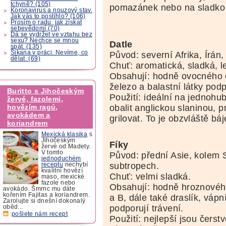
tchyně? (105)
pomazánek nebo na sladko do
Koronavirus a nouzový stav.
Jak vás to postihlo? (106)
Prosím o radu, jak získat
sebevědomí (70)
Dá se vydržet ve vztahu bez
sexu? Nechce se mnou
Datle
spát. (135)
Šikana v práci. Nevíme, co
Původ: severní Afrika, Írán, 
dělat. (69)
Chuť: aromatická, sladká, 
Obsahují: hodně ovocného cu
železo a balastní látky podp
Buritto s Jihočeským
Použití: ideální na jednohu
žervé, fazolemi,
obalit anglickou slaninou, 
hovězím ragú,
avokádem a
grilovat. To je obzvláště báj
koriandrem
Mexická klasika
s
Jihočeským
Fíky
žervé od Madety.
V tomto
Původ: přední Asie, kolem
jednoduchém
subtropech.
receptu
nechybí
kvalitní hovězí
Chuť: velmi sladká.
maso, mexické
fazole nebo
Obsahují: hodně hroznového 
avokádo. Šmrnc mu dáte
kořením Fajitas a koriandrem.
a B, dále také draslík, vápní
Zarolujte si dnešní dokonalý
podporují trávení.
oběd...
pošlete nám recept
Použití: nejlepší jsou čerst