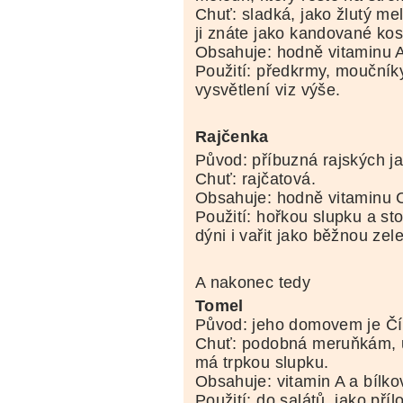
Chuť: sladká, jako žlutý me
ji znáte jako kandované kos
Obsahuje: hodně vitaminu A
Použití: předkrmy, moučník
vysvětlení viz výše.
Rajčenka
Původ: příbuzná rajských j
Chuť: rajčatová.
Obsahuje: hodně vitaminu C,
Použití: hořkou slupku a st
dýni i vařit jako běžnou zel
A nakonec tedy
Tomel
Původ: jeho domovem je Čí
Chuť: podobná meruňkám, u
má trpkou slupku.
Obsahuje: vitamin A a bílko
Použití: do salátů, jako pří