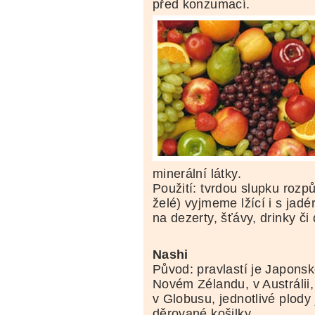
před konzumací.
minerální látky.
Použití: tvrdou slupku roz
želé) vyjmeme lžící i s ja
na dezerty, šťávy, drinky č
Nashi
Původ: pravlastí je Japonsko
Novém Zélandu, v Austrálii,
v Globusu, jednotlivé plody
děrované košilky...