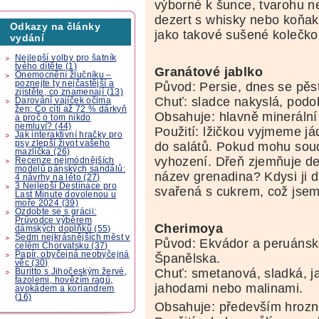
výborné k šunce, tvarohu n
dezert s whisky nebo koňa
Odkazy na články
jako takové sušené kolečko
vydání
Nejlepší volby pro šatník
tvého dítěte (1)
Granátové jablko
Onemocnění žlučníku –
poznejte ty nejčastější a
Původ: Persie, dnes se pěs
zjistěte, co znamenají (13)
Chuť: sladce nakyslá, pod
Darování vajíček očima
žen: Co cítí až 72 % dárkyň
Obsahuje: hlavně minerální l
a proč o tom nikdo
nemluví? (44)
Použití: lžičkou vyjmeme já
Jak interaktivní hračky pro
psy zlepší život vašeho
do salátů. Pokud mohu soudi
mazlíčka (26)
vyhození. Dřeň zjemňuje de
Recenze nejmódnějších
modelů pánských sandálů:
název grenadina? Kdysi ji dá
4 návrhy na léto (27)
3 Nejlepší Destinace pro
svařená s cukrem, což jsem 
Last Minute dovolenou u
moře 2024 (39)
Ozdobte se s grácii:
Průvodce výběrem
Cherimoya
dámských doplňků (55)
Sedm nejkrásnějších měst v
Původ: Ekvádor a peruánské
celém Chorvatsku (37)
Papír, obyčejná neobyčejná
Španělska.
věc (30)
Chuť: smetanová, sladká, j
Buritto s Jihočeským žervé,
fazolemi, hovězím ragú,
jahodami nebo malinami.
avokádem a koriandrem
(16)
Obsahuje: především hrozno