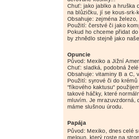
Chuť: jako jablko a hruška
na blůzičku, jí se kous-srk-
Obsahuje: zejména železo, 
Použití: čerstvé či jako kom
Pokud ho chceme přidat do 
by zhnědlo stejně jako naše
Opuncie
Původ: Mexiko a Jižní Amer
Chuť: sladká, podobná želé
Obsahuje: vitaminy B a C, 
Použití: syrové či do krém
"fíkového kaktusu" použijem
takové háčky, které normál
mluvím. Je mrazuvzdorná, d
máme slušnou úrodu.
Papája
Původ: Mexiko, dnes celé su
meloun, který roste na stro