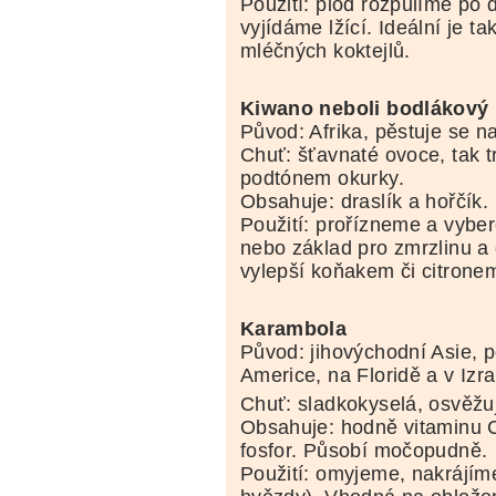
Použití: plod rozpůlíme po 
vyjídáme lžící. Ideální je t
mléčných koktejlů.
Kiwano neboli bodlákový
Původ: Afrika, pěstuje se n
Chuť: šťavnaté ovoce, tak 
podtónem okurky.
Obsahuje: draslík a hořčík.
Použití: prořízneme a vybe
nebo základ pro zmrzlinu a 
vylepší koňakem či citrone
Karambola
Původ: jihovýchodní Asie, pě
Americe, na Floridě a v Izra
Chuť: sladkokyselá, osvěžuj
Obsahuje: hodně vitaminu C,
fosfor. Působí močopudně.
Použití: omyjeme, nakrájíme