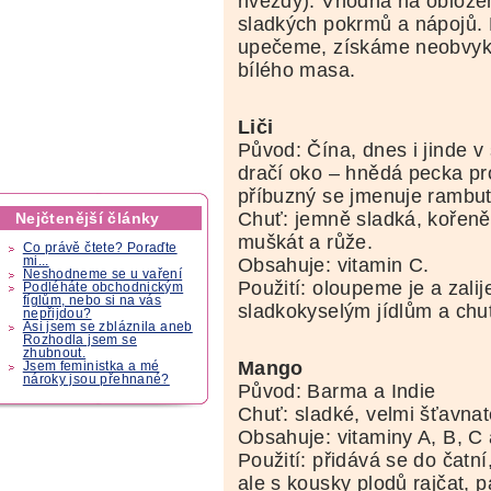
hvězdy). Vhodná na obložen
sladkých pokrmů a nápojů.
upečeme, získáme neobvykl
bílého masa.
Liči
Původ: Čína, dnes i jinde v
dračí oko – hnědá pecka pr
příbuzný se jmenuje rambu
Chuť: jemně sladká, kořeně
Nejčtenější články
muškát a růže.
Co právě čtete? Poraďte
Obsahuje: vitamin C.
mi...
Neshodneme se u vaření
Použití: oloupeme je a zal
Podléháte obchodnickým
fíglům, nebo si na vás
sladkokyselým jídlům a chu
nepřijdou?
Asi jsem se zbláznila aneb
Rozhodla jsem se
zhubnout.
Mango
Jsem feministka a mé
nároky jsou přehnané?
Původ: Barma a Indie
Chuť: sladké, velmi šťavna
Obsahuje: vitaminy A, B, C 
Použití: přidává se do čatn
ale s kousky plodů rajčat, 