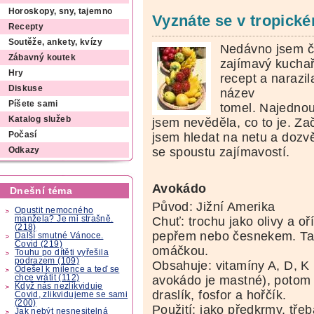
Horoskopy, sny, tajemno
Vyznáte se v tropick
Recepty
Soutěže, ankety, kvízy
Nedávno jsem č
Zábavný koutek
zajímavý kucha
Hry
recept a narazil
Diskuse
název
Píšete sami
tomel. Najedno
Katalog služeb
jsem nevěděla, co to je. Za
jsem hledat na netu a dozv
Počasí
se spoustu zajímavostí.
Odkazy
Avokádo
Dnešní téma
Původ: Jižní Amerika
Opustit nemocného
manžela? Je mi strašně.
Chuť: trochu jako olivy a oř
(218)
pepřem nebo česnekem. Ta
Další smutné Vánoce.
Covid (219)
omáčkou.
Touhu po dítěti vyřešila
podrazem (109)
Obsahuje: vitamíny A, D, K 
Odešel k milence a teď se
chce vrátit (112)
avokádo je mastné), potom 
Když nás nezlikviduje
draslík, fosfor a hořčík.
Covid, zlikvidujeme se sami
(200)
Použití: jako předkrmy, třeb
Jak nebýt nesnesitelná