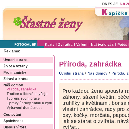
DNES JE
6.8.
FOTOGALERIE
Karty
Zvířátka
Vaření
Naštvalo vás
Potěši
Reklama:
Úvodní strana
Příroda, zahrádka
Život a vztahy
Pro maminky
Úvodní strana
/
Náš domov
/
Příroda, 
Zdraví a krása
Náš domov
Příroda, zahrádka
Pro každou ženu spousta rad
Tradice a lidové obyčeje
záhony, sázení květin, péče
Tvoření, ruční práce
truhlíky s květinami, bons
Opravy úpravy domu a bytu
Vybavení domácnosti
vlastní zahrádce, rady pro 
psy, kočky, morčata, papouš
Cestování
jak se starat o zvířata, ná
Společnost
zvířat…
Diskusní fóra