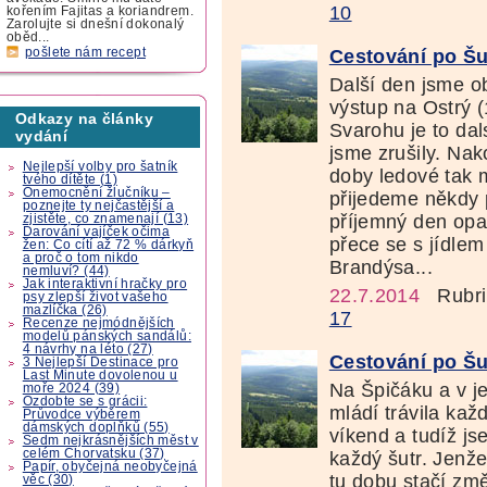
10
kořením Fajitas a koriandrem.
Zarolujte si dnešní dokonalý
oběd...
Cestování po Šu
pošlete nám recept
Další den jsme o
výstup na Ostrý 
Odkazy na články
Svarohu je to dal
vydání
jsme zrušily. Na
Nejlepší volby pro šatník
doby ledové tak 
tvého dítěte (1)
Onemocnění žlučníku –
přijedeme někdy p
poznejte ty nejčastější a
příjemný den opa
zjistěte, co znamenají (13)
Darování vajíček očima
přece se s jídle
žen: Co cítí až 72 % dárkyň
a proč o tom nikdo
Brandýsa...
nemluví? (44)
Jak interaktivní hračky pro
22.7.2014
Rubri
psy zlepší život vašeho
mazlíčka (26)
17
Recenze nejmódnějších
modelů pánských sandálů:
4 návrhy na léto (27)
Cestování po Šu
3 Nejlepší Destinace pro
Last Minute dovolenou u
Na Špičáku a v j
moře 2024 (39)
Ozdobte se s grácii:
mládí trávila ka
Průvodce výběrem
dámských doplňků (55)
víkend a tudíž js
Sedm nejkrásnějších měst v
celém Chorvatsku (37)
každý šutr. Jenže
Papír, obyčejná neobyčejná
tu dobu stačí změ
věc (30)