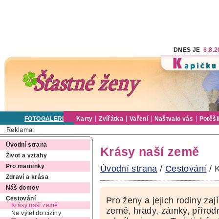
DNES JE
6.8.
FOTOGALERIE
Karty
Zvířátka
Vaření
Naštvalo vás
Potěši
Reklama:
Úvodní strana
Krásy naší země
Život a vztahy
Pro maminky
Úvodní strana
/
Cestování
/ 
Zdraví a krása
Náš domov
Cestování
Pro ženy a jejich rodiny zaj
Krásy naší země
země, hrady, zámky, přírodn
Na výlet do ciziny