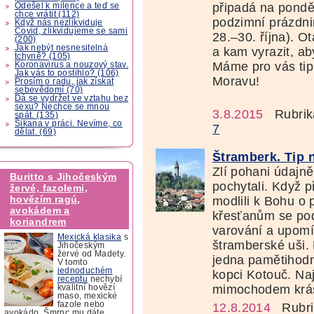
připadá na ponděl
Odešel k milence a teď se
chce vrátit (112)
podzimní prázdnin
Když nás nezlikviduje
Covid, zlikvidujeme se sami
28.–30. října). O
(200)
Jak nebýt nesnesitelná
a kam vyrazit, aby
tchyně? (105)
Máme pro vás tip!
Koronavirus a nouzový stav.
Jak vás to postihlo? (106)
Moravu!
Prosím o radu, jak získat
sebevědomí (70)
Dá se vydržet ve vztahu bez
sexu? Nechce se mnou
3.8.2015
Rubrik
spát. (135)
Šikana v práci. Nevíme, co
7
dělat. (69)
Štramberk. Tip 
Zlí pohani údajně
Buritto s Jihočeským
pochytali. Když p
žervé, fazolemi,
hovězím ragú,
modlili k Bohu o
avokádem a
křesťanům se pod
koriandrem
varování a upomí
Mexická klasika
s
štramberské uši. 
Jihočeským
žervé od Madety.
jedna pamětihodn
V tomto
jednoduchém
kopci Kotouč. Naj
receptu
nechybí
mimochodem krás
kvalitní hovězí
maso, mexické
fazole nebo
12.8.2014
Rubri
avokádo. Šmrnc mu dáte