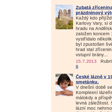
Zubatá zřícenin
prázdninový výl
Každý kdo přijížd
Karlovy Vary, si 
hradu na Andělsk
založen koncem 14
vystřídalo několi
byl zpustošen šv
hrad stal zříceni
vstupní brány...
15.7.2013
Rubri
6
České lázně v 19
smetánku.
V dnešní době se
Komplexní lázeň
málokdy a příspě
levná záležitost.
lázní moc nehrno