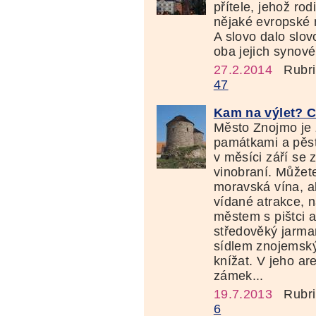
přítele, jehož rod
nějaké evropské 
A slovo dalo slov
oba jejich synové
27.2.2014
Rubri
47
Kam na výlet? C
Město Znojmo je 
památkami a pěs
v měsíci září se
vinobraní. Můžet
moravská vína, al
vídané atrakce, 
městem s pištci a
středověký jarma
sídlem znojemsk
knížat. V jeho ar
zámek...
19.7.2013
Rubri
6