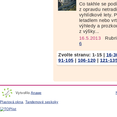
Co takhle se pod
z opravdu netrad
vyhlídkové lety. 
letadlem nebo vr
výhledy a prozko
z výšky...
16.5.2013
Rubri
6
Zvolte stranu:
1-15
|
16-3
91-105
|
106-120
|
121-13
Vytvořilo
Anawe
Plastová okna
,
Tandemové seskoky