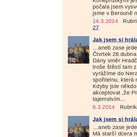
Koněpruskými jes
počala jsem vysvě
jsme v Berouně n
14.3.2014
Rubri
27
Jak jsem si hrála
…aneb zase jede
Čtvrtek 28.dubna
Dány směr Hradča
troše štěstí tam 
vyrážíme do Nera
spořitelnu, která 
Kdyby jste někdo
akceptovat ,že PI
tajemstvím...
6.3.2014
Rubrik
Jak jsem si hrál
…aneb zase jede
Má starší dcera 