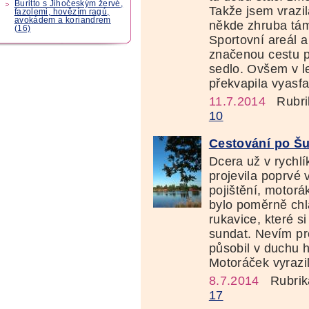
Buritto s Jihočeským žervé,
Takže jsem vrazi
fazolemi, hovězím ragú,
avokádem a koriandrem
někde zhruba tám
(16)
Sportovní areál 
značenou cestu p
sedlo. Ovšem v l
překvapila vyasfa
11.7.2014
Rubri
10
Cestování po Šu
Dcera už v rychlí
projevila poprvé 
pojištění, motorá
bylo poměrně chla
rukavice, které s
sundat. Nevím pr
působil v duchu h
Motoráček vyrazil
8.7.2014
Rubrik
17