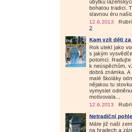
úbytku lázeňskýc
bohatou tradici.
slavnou éru našich
12.6.2013
Rubri
2
Kam vzít děti z
Rok utekl jako v
s jakým vysvědče
potomci. Radujte
k neúspěchům, vžd
dobrá známka. A 
malé školáky odm
nějakou tu stovku
vymyslet odměnu, 
motivovala...
12.6.2013
Rubri
Netradiční pohl
Máte již naší zem
na hradech a zá