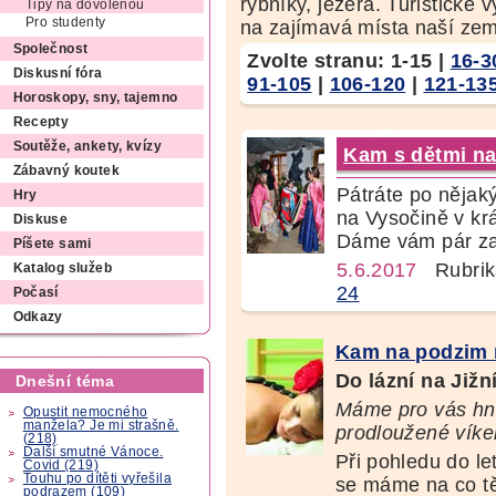
rybníky, jezera. Turistické v
Tipy na dovolenou
Pro studenty
na zajímavá místa naší ze
Společnost
Zvolte stranu:
1-15
|
16-3
Diskusní fóra
91-105
|
106-120
|
121-13
Horoskopy, sny, tajemno
Recepty
Soutěže, ankety, kvízy
Kam s dětmi na
Zábavný koutek
Pátráte po nějaký
Hry
na Vysočině v kr
Diskuse
Dáme vám pár zaj
Píšete sami
5.6.2017
Rubrik
Katalog služeb
24
Počasí
Odkazy
Kam na podzim 
Do lázní na Jižn
Dnešní téma
Máme pro vás hne
Opustit nemocného
manžela? Je mi strašně.
prodloužené víke
(218)
Další smutné Vánoce.
Při pohledu do le
Covid (219)
Touhu po dítěti vyřešila
se máme na co těš
podrazem (109)