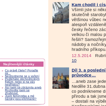
Kam chodil i cí
Všimli jste si ně
skutečně staroby
většinou vůbec n
alespoň vzdáleně
česky řečeno zác
velkou či malou 
řešili? Samozřejm
nádoby a nočníky,
hradního příkopu.
12.5.2014
Rubri
10
Nejčtenější články
Díl 3. a poslední
Co právě čtete? Poraďte
mi...
průvodce…
Neshodneme se u vaření
Podléháte obchodnickým
…aneb zase jede
fíglům, nebo si na vás
nepřijdou?
Neděle 31.dubna v
Asi jsem se zbláznila aneb
co podnikneme dne
Rozhodla jsem se
zhubnout.
přirodu a tak jsm
Jsem feministka a mé
nároky jsou přehnané?
– dostali na výbě