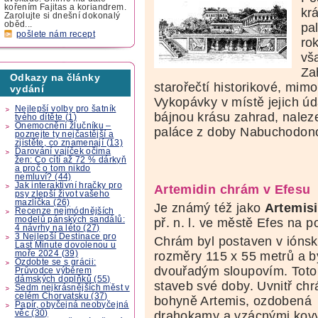
kořením Fajitas a koriandrem.
kr
Zarolujte si dnešní dokonalý
oběd...
pa
pošlete nám recept
rok
vš
Za
Odkazy na články
starořečtí historikové, mimo
vydání
Vykopávky v místě jejich ú
Nejlepší volby pro šatník
bájnou krásu zahrad, nalez
tvého dítěte (1)
Onemocnění žlučníku –
paláce z doby Nabuchodon
poznejte ty nejčastější a
zjistěte, co znamenají (13)
Darování vajíček očima
žen: Co cítí až 72 % dárkyň
a proč o tom nikdo
nemluví? (44)
Jak interaktivní hračky pro
Artemidin chrám v Efesu
psy zlepší život vašeho
mazlíčka (26)
Je známý též jako
Artemisi
Recenze nejmódnějších
modelů pánských sandálů:
př. n. l. ve městě Efes na p
4 návrhy na léto (27)
3 Nejlepší Destinace pro
Chrám byl postaven v ións
Last Minute dovolenou u
moře 2024 (39)
rozměry 115 x 55 metrů a b
Ozdobte se s grácii:
dvouřadým sloupovím. Toto 
Průvodce výběrem
dámských doplňků (55)
staveb své doby. Uvnitř chr
Sedm nejkrásnějších měst v
celém Chorvatsku (37)
bohyně Artemis,
ozdobená
Papír, obyčejná neobyčejná
věc (30)
drahokamy a vzácnými kovy