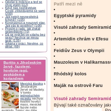
Odešel k milence a teď se
Patří mezi ně
chce vrátit (112)
Když nás nezlikviduje
Covid, zlikvidujeme se sami
(200)
Egyptské pyramidy
Jak nebýt nesnesitelná
tchyně? (105)
Koronavirus a nouzový stav.
Jak vás to postihlo? (106)
Visuté zahrady Semirami
Prosím o radu, jak získat
sebevědomí (70)
Dá se vydržet ve vztahu bez
sexu? Nechce se mnou
Artemidin chrám v
Efesu
spát. (135)
Šikana v práci. Nevíme, co
dělat. (69)
Feidiův Zeus v Olympii
Mauzoleum v
Halikarnass
Buritto s Jihočeským
žervé, fazolemi,
hovězím ragú,
Rhódský kolos
avokádem a
koriandrem
Mexická klasika
s
Maják na ostrově Faru
Jihočeským
žervé od Madety.
V tomto
jednoduchém
Visuté zahrady Semirami
receptu
nechybí
kvalitní hovězí
Bývají také označovány ja
maso, mexické
fazole nebo
Po
avokádo. Šmrnc mu dáte