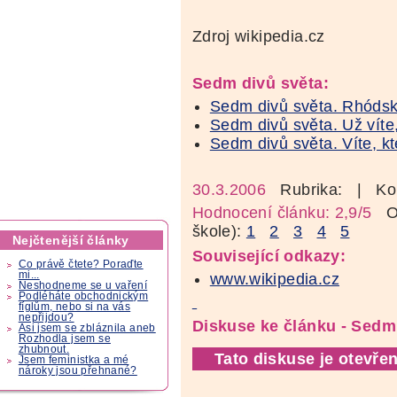
Zdroj wikipedia.cz
Sedm divů světa:
Sedm divů světa. Rhódsk
Sedm divů světa. Už víte,
Sedm divů světa. Víte, kt
30.3.2006
Rubrika:
| Ko
Hodnocení článku: 2,9/5
Oz
škole):
1
2
3
4
5
Nejčtenější články
Související odkazy:
Co právě čtete? Poraďte
mi...
www.wikipedia.cz
Neshodneme se u vaření
Podléháte obchodnickým
fíglům, nebo si na vás
nepřijdou?
Diskuse ke článku - Sedm 
Asi jsem se zbláznila aneb
Rozhodla jsem se
zhubnout.
Tato diskuse je otevřen
Jsem feministka a mé
nároky jsou přehnané?