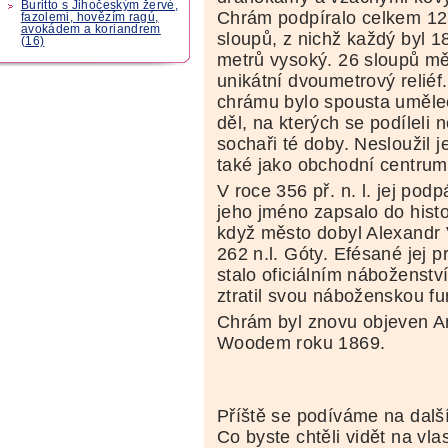
Buritto s Jihočeským žervé,
Chrám podpíralo celkem 1
fazolemi, hovězím ragú,
avokádem a koriandrem
sloupů, z nichž každý byl 1
(16)
metrů vysoký. 26 sloupů mě
unikátní dvoumetrový reliéf
chrámu bylo spousta uměl
děl, na kterých se podíleli n
sochaři té doby. Nesloužil
také jako obchodní centrum
V roce 356 př. n. l. jej podp
jeho jméno zapsalo do hist
když město dobyl Alexandr 
262 n.l. Góty. Efésané jej pr
stalo oficiálním náboženstv
ztratil svou náboženskou fu
Chrám byl znovu objeven 
Woodem roku 1869.
Příště se podíváme na dalš
Co byste chtěli vidět na vla