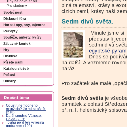
Tipy na dovolenou
plná tajemství, krásy a exo
Pro studenty
cizích zemí, krásy naší ze
Společnost
Diskusní fóra
Sedm divů světa.
Horoskopy, sny, tajemno
Recepty
Minule jsme si
Soutěže, ankety, kvízy
představili jede
sedmi divů svět
Zábavný koutek
egyptské pyram
Hry
Dnes se podív
Diskuse
na další. A vezmeme rovno
Píšete sami
naráz.
Katalog služeb
Počasí
Odkazy
Pro začátek ale malé „opáč
Sedm divů světa
je všeob
Dnešní téma
památek z oblasti Středozem
Opustit nemocného
manžela? Je mi strašně.
př. n. l. helénistický spisov
(218)
Další smutné Vánoce.
Covid (219)
Touhu po dítěti vyřešila
podrazem (109)