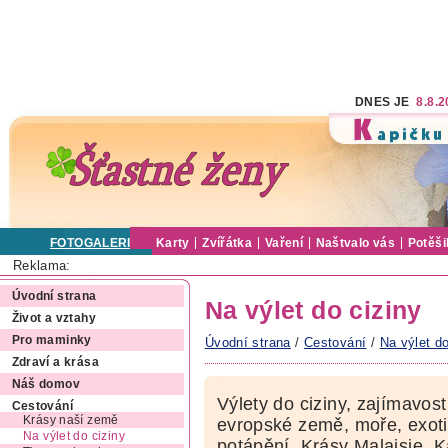
DNES JE
8.8.
FOTOGALERIE
Karty
Zvířátka
Vaření
Naštvalo vás
Potěši
Reklama:
Úvodní strana
Na výlet do ciziny
Život a vztahy
Pro maminky
Úvodní strana
/
Cestování
/
Na výlet do
Zdraví a krása
Náš domov
Výlety do ciziny, zajímavost
Cestování
Krásy naší země
evropské země, moře, exotik
Na výlet do ciziny
potápění. Krásy Malajsie, K