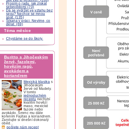
Prosím o radu, jak získat
sebevědomí (70)
Dá se vydržet ve vztahu bez
sexu? Nechce se mnou
spát. (135)
Šikana v práci. Nevíme, co
dělat. (69)
Téma měsíce
Chystáme se do školy.
Buritto s Jihočeským
žervé, fazolemi,
hovězím ragú,
avokádem a
koriandrem
Mexická klasika
s
Jihočeským
žervé od Madety.
V tomto
jednoduchém
receptu
nechybí
kvalitní hovězí
maso, mexické
fazole nebo
avokádo. Šmrnc mu dáte
kořením Fajitas a koriandrem.
Zarolujte si dnešní dokonalý
oběd...
pošlete nám recept