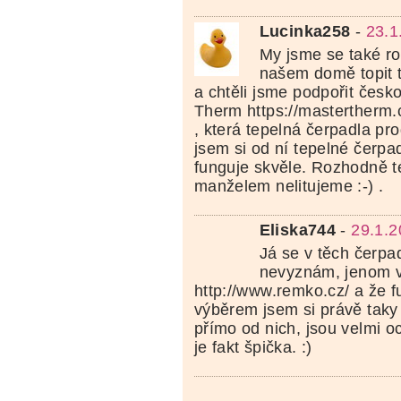
Lucinka258
-
23.1
My jsme se také ro
našem domě topit 
a chtěli jsme podpořit česk
Therm https://mastertherm.
, která tepelná čerpadla prod
jsem si od ní tepelné čerpa
funguje skvěle. Rozhodně té
manželem nelitujeme :-) .
Eliska744
-
29.1.2
Já se v těch čerpa
nevyznám, jenom 
http://www.remko.cz/ a že f
výběrem jsem si právě taky
přímo od nich, jsou velmi oc
je fakt špička. :)