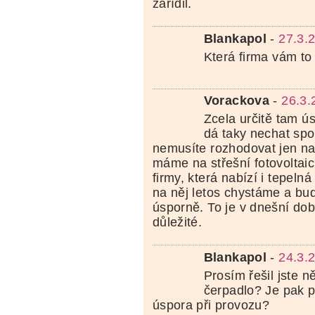
zařídil.
Blankapol
-
27.3.
Která firma vám to
Vorackova
-
26.3.
Zcela určitě tam ús
dá taky nechat spo
nemusíte rozhodovat jen na
máme na střešní fotovoltaic
firmy, která nabízí i tepeln
na něj letos chystáme a bu
úsporně. To je v dnešní do
důležité.
Blankapol
-
24.3.
Prosím řešil jste n
čerpadlo? Je pak p
úspora při provozu?