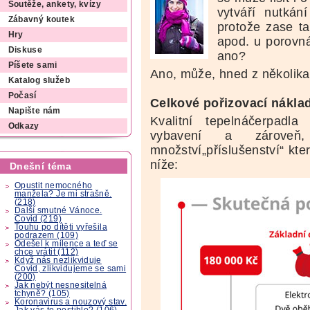
Soutěže, ankety, kvízy
vytváří nutkán
Zábavný koutek
protože zase ta
Hry
apod. u porovn
Diskuse
ano?
Píšete sami
Ano, může, hned z několik
Katalog služeb
Počasí
Celkové pořizovací nákla
Napište nám
Kvalitní tepelnáčerpadl
Odkazy
vybavení a zároveň, 
množství„příslušenství“ kter
níže:
Dnešní téma
Opustit nemocného
manžela? Je mi strašně.
(218)
Další smutné Vánoce.
Covid (219)
Touhu po dítěti vyřešila
podrazem (109)
Odešel k milence a teď se
chce vrátit (112)
Když nás nezlikviduje
Covid, zlikvidujeme se sami
(200)
Jak nebýt nesnesitelná
tchyně? (105)
Koronavirus a nouzový stav.
Jak vás to postihlo? (106)