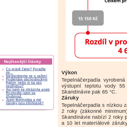
Nejčtenější články
Co právě čtete? Poraďte
Výkon
mi...
Neshodneme se u vaření
Tepelnáčerpadla vyrobená
Podléháte obchodnickým
fíglům, nebo si na vás
výstupní teplotu vody 5
nepřijdou?
Asi jsem se zbláznila aneb
Skandinávie pak 65 °C.
Rozhodla jsem se
zhubnout.
Záruky
Jsem feministka a mé
nároky jsou přehnané?
Tepelnáčerpadla s nízkou z
2 roky (zákonné minimum)
Skandinávie nabízí 2 roky p
a 10 let materiálové záru