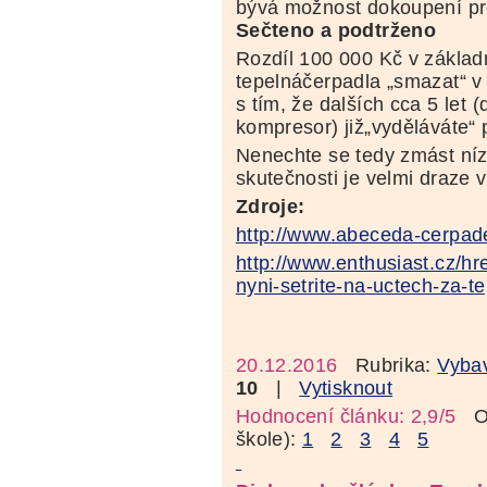
bývá možnost dokoupení pr
Sečteno a podtrženo
Rozdíl 100 000 Kč v základn
tepelnáčerpadla „smazat“ v
s tím, že dalších cca 5 let 
kompresor) již„vyděláváte“ 
Nenechte se tedy zmást níz
skutečnosti je velmi draz
Zdroje:
http://www.abeceda-cerpade
http://www.enthusiast.cz/hre
nyni-setrite-na-uctech-za-te
20.12.2016
Rubrika:
Vyba
10
|
Vytisknout
Hodnocení článku: 2,9/5
Oz
škole):
1
2
3
4
5