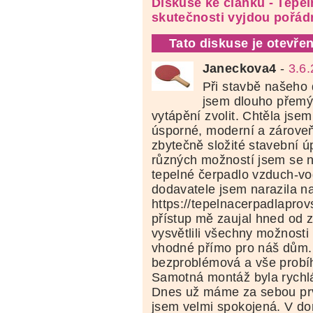
Diskuse ke článku - Tepel
skutečnosti vyjdou pořád
Tato diskuse je otevřen
Janeckova4
-
3.6.
Při stavbě našeho
jsem dlouho přemýš
vytápění zvolit. Chtěla jsem
úsporné, moderní a zárove
zbytečně složité stavební 
různých možností jsem se 
tepelné čerpadlo vzduch-vo
dodavatele jsem narazila n
https://tepelnacerpadlaprovs
přístup mě zaujal hned od 
vysvětlili všechny možnosti 
vhodné přímo pro náš dům.
bezproblémová a vše probí
Samotná montáž byla rychlá
Dnes už máme za sebou pr
jsem velmi spokojená. V do