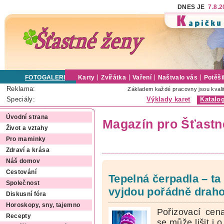
DNES JE
7.8.
FOTOGALERIE
Karty
Zvířátka
Vaření
Naštvalo vás
Potěši
Reklama:
Základem každé pracovny jsou kvali
Speciály:
Výklady karet
Katalo
Úvodní strana
Magazín pro Šťastn
Život a vztahy
Pro maminky
Zdraví a krása
Náš domov
Cestování
Tepelná čerpadla – ta
Společnost
vyjdou pořádně drah
Diskusní fóra
Horoskopy, sny, tajemno
Pořizovací cen
Recepty
se může lišit i 