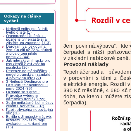
Odkazy na články
vydání
Nejlepší volby pro šatník
tvého dítěte (1)
Onemocnění žlučníku –
poznejte ty nejčastější a
zjistěte, co znamenají (13)
Jen povinná„výbava“, kte
Darování vajíček očima
žen: Co cítí až 72 % dárkyň
čerpadel s nižší pořizova
a proč o tom nikdo
nemluví? (44)
v základní nabídkové ceně.
Jak interaktivní hračky pro
Provozní náklady
psy zlepší život vašeho
mazlíčka (26)
Tepelnáčerpadla původe
Recenze nejmódnějších
modelů pánských sandálů:
v porovnání s těmi z České
4 návrhy na léto (27)
3 Nejlepší Destinace pro
elektrické energie. Rozdíl v
Last Minute dovolenou u
moře 2024 (39)
390 Kč měsíčně, 4 680 Kč ro
Ozdobte se s grácii:
doba, na kterou můžete zí
Průvodce výběrem
dámských doplňků (55)
čerpadla).
Sedm nejkrásnějších měst v
celém Chorvatsku (37)
Papír, obyčejná neobyčejná
věc (30)
Buritto s Jihočeským žervé,
fazolemi, hovězím ragú,
avokádem a koriandrem
(16)