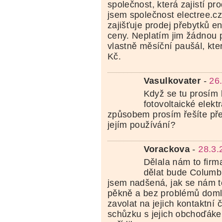
společnost, která zajistí pr
jsem společnost electree.cz
zajišťuje prodej přebytků e
ceny. Neplatím jim žádnou p
vlastně měsíční paušál, kte
Kč.
Vasulkovater
-
26
Když se tu prosím 
fotovoltaické elekt
způsobem prosím řešíte pře
jejím používání?
Vorackova
-
28.3.
Dělala nám to firm
dělat bude Columb
jsem nadšená, jak se nám t
pěkně a bez problémů domluv
zavolat na jejich kontaktní č
schůzku s jejich obchoďáke