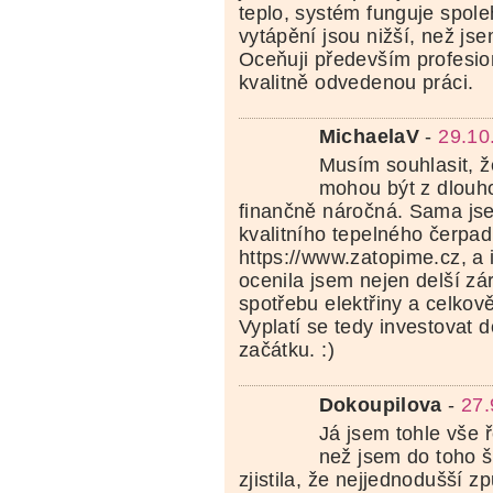
teplo, systém funguje spole
vytápění jsou nižší, než js
Oceňuji především profesio
kvalitně odvedenou práci.
MichaelaV
-
29.10
Musím souhlasit, ž
mohou být z dlouh
finančně náročná. Sama js
kvalitního tepelného čerpad
https://www.zatopime.cz, a i
ocenila jsem nejen delší zár
spotřebu elektřiny a celkov
Vyplatí se tedy investovat d
začátku. :)
Dokoupilova
-
27.
Já jsem tohle vše ř
než jsem do toho š
zjistila, že nejjednodušší zp