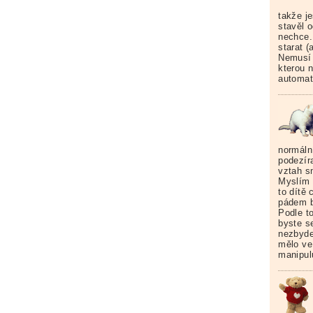
takže je
stavěl o
nechce.
starat (
Nemusí b
kterou n
automat
normáln
podezír
vztah s
Myslím s
to dítě
pádem b
Podle to
byste s
nezbyde 
mělo ve
manipul