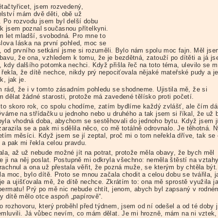
ětačtyřicet, jsem rozvedený,
lství mám dvě děti, obě už
. Po rozvodu jsem byl delší dobu
k jsem poznal současnou přítelkyni.
m let mladší, svobodná. Pro mne to
slova láska na první pohled, moc se
la, od prvního setkání jsme si rozuměli. Bylo nám spolu moc fajn. Měl js
bavu, že ona, vzhledem k tomu, že je bezdětná, zatouží po dítěti a já j
, kdy dalšího potomka nechci. Když přišla řeč na toto téma, ulevilo se m
 řekla, že dítě nechce, nikdy prý nepociťovala nějaké mateřské pudy a je
k, jak je.
m rád, že i v tomto zásadním pohledu se shodneme. Ujistila mě, že si
 dělat žádné starosti, protože má zavedené tělísko proti početí.
 to skoro rok, co spolu chodíme, zatím bydlíme každý zvlášť, ale čím dá
ýváme na střídačku u jednoho nebo u druhého a tak jsem si říkal, že už 
yla vhodná doba, abychom se sestěhovali do jednoho bytu. Když jsem jí
zarazila se a pak mi sdělila něco, co mě totálně odrovnalo. Je těhotná. 
řetím měsíci. Když jsem se jí zeptal, proč mi o tom neřekla dříve, tak se 
 a pak mi řekla celou pravdu.
ala, až už nebude možné jít na potrat, protože měla obavy, že bych měl
e ji na něj poslat. Postupně mi odkryla všechno: neměla štěstí na vztahy
rachnul a ona už přestala věřit, že pozná muže, se kterým by chtěla být
la moc, bylo dítě. Proto se mnou začala chodit a celou dobu se tvářila, j
je a ujišťovala mě, že dítě nechce. Zkrátím to: ona mě sprostě využila j
permatu! Prý po mě nic nebude chtít, jenom, abych byl zapsaný v rodné
by dítě mělo otce aspoň „papírově“.
o rozhovoru, který proběhl před týdnem, jsem od ní odešel a od té doby
emluvili. Já vůbec nevím, co mám dělat. Je mi hrozně, mám na ni vztek,