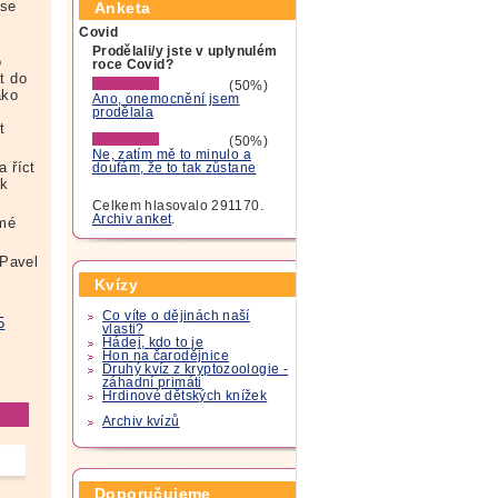
 se
Anketa
Covid
Prodělali/y jste v uplynulém
o
roce Covid?
t do
(50%)
ako
Ano, onemocnění jsem
prodělala
t
(50%)
Ne, zatím mě to minulo a
 říct
doufám, že to tak zůstane
ak
Celkem hlasovalo 291170.
Archiv anket
.
 mé
Pavel
Kvízy
Co víte o dějinách naší
5
vlasti?
Hádej, kdo to je
Hon na čarodějnice
Druhý kvíz z kryptozoologie -
záhadní primáti
Hrdinové dětských knížek
Archiv kvízů
Doporučujeme