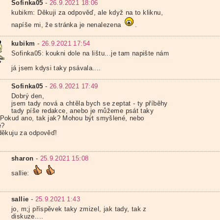
Sofinka05
-
26.9.2021 18:06
kubikm: Děkuji za odpověď, ale když na to kliknu,
napíše mi, že stránka je nenalezena
.
kubikm
-
26.9.2021 17:54
Sofinka05: koukni dole na lištu...je tam napište nám
já jsem kdysi taky psávala....
Sofinka05
-
26.9.2021 17:49
Dobrý den,
jsem tady nová a chtěla bych se zeptat - ty příběhy
tady píše redakce, anebo je můžeme psát taky
okud ano, tak jak? Mohou být smyšlené, nebo
é?
ěkuju za odpověď!
sharon
-
25.9.2021 15:08
sallie:
sallie
-
25.9.2021 1:43
jo, m;j příspěvek taky zmizel, jak tady, tak z
diskuze....