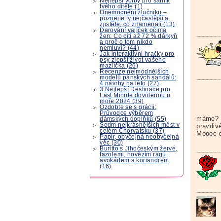
Nejlepší volby pro šatník
tvého dítěte (1)
Onemocnění žlučníku –
poznejte ty nejčastější a
zjistěte, co znamenají (13)
Darování vajíček očima
žen: Co cítí až 72 % dárkyň
a proč o tom nikdo
nemluví? (44)
Jak interaktivní hračky pro
psy zlepší život vašeho
mazlíčka (26)
Recenze nejmódnějších
modelů pánských sandálů:
4 návrhy na léto (27)
3 Nejlepší Destinace pro
Last Minute dovolenou u
moře 2024 (39)
Ozdobte se s grácii:
Průvodce výběrem
máme? P
dámských doplňků (55)
Sedm nejkrásnějších měst v
pravdiv
celém Chorvatsku (37)
Moooc d
Papír, obyčejná neobyčejná
věc (30)
Buritto s Jihočeským žervé,
fazolemi, hovězím ragú,
avokádem a koriandrem
(16)