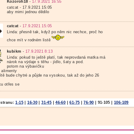
Kozoroh18
-
17.9.2021 16:55
catcat - 17.9.2021 15:05
aby mimi jednou dědilo
catcat
-
17.9.2021 15:05
Linda: přesně tak, když po něm nic nechce, proč ho
chce mít v rodném listě
kubikm
-
17.9.2021 8:13
Linda: pokud to ještě platí, tak neprovdaná matka má
nárok na výdaje s těhu - jídlo, šaty a pod.
potom na výbavičku
 alimenty
ítě bude chytré a půjde na vysokou, tak až do jeho 26
čku otřes se
 stranu:
1-15
|
16-30
|
31-45
|
46-60
|
61-75
|
76-90
|
91-105
|
106-109