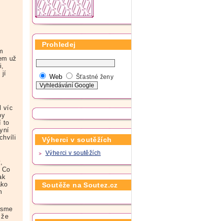
Prohledej
em
sem už
i,
 jí
Web
Šťastné ženy
l víc
by
 to
Nyní
chvíli
Výherci v soutěžích
Výherci v soutěžích
,
. Co
ak
ako
Soutěže na Soutez.cz
m
 jsme
 že