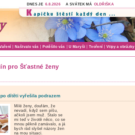
DNES JE
6.8.2026
A SVÁTEK MÁ
OLDŘIŠKA
Vaření
Naštvalo vás
Potěšilo vás
U Maryši
Tvoření
Vtipy a obrázky
ín pro Šťastné ženy
po dítěti vyřešila podrazem
Milé ženy, doufám, že
nevadí, když sem píšu,
ačkoli jsem muž. Stalo se
mi teď v životě něco, co se
mnou pěkně zamávalo, a já
bych rád slyšel názory žen
na mou situaci.