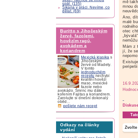
mě takhl
spát. (135)
mnou do
Šikana v práci. Nevíme, co
neuvědo
dělat. (69)
Ano, dít
malé bu
rodného 
Buritto s Jihočeským
otec cht
„bývalá“
žervé, fazolemi,
nemůžu
hovězím ragú,
avokádem a
Mám z t
koriandrem
jí, že s
nepomoh
Mexická klasika
s
Jihočeským
Existuj
žervé od Madety.
peripeti
V tomto
jednoduchém
receptu
nechybí
kvalitní hovězí
16.9.20
maso, mexické
fazole nebo
Hodnoce
avokádo. Šmrnc mu dáte
kořením Fajitas a koriandrem.
Zarolujte si dnešní dokonalý
oběd...
Diskuse
pošlete nám recept
Tat
Odkazy na články
Zvolte
vydání