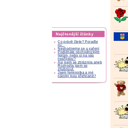
Nejčtenější články
Co právě čtete? Poraďte
mi...
Neshodneme se u vaření
Podléháte obchodnickým
fíglům, nebo si na vás
nepřijdou?
Asi jsem se zbláznila aneb
Rozhodla jsem se
zhubnout.
Jsem feministka a mé
nároky jsou přehnané?