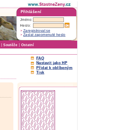
Přihlášení
Jméno:
Heslo:
Zaregistrovat se
Zaslat zapomenuté heslo
Soutěže
Ostatní
FAQ
Nastavit jako HP
Přidat k oblíbeným
Tisk