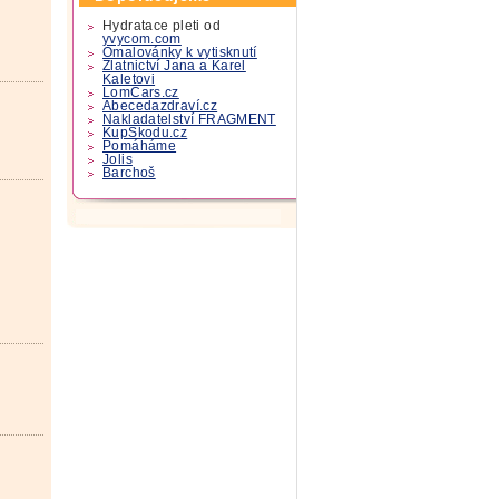
Hydratace pleti od
yvycom.com
Omalovánky k vytisknutí
Zlatnictví Jana a Karel
Kaletovi
LomCars.cz
Abecedazdraví.cz
Nakladatelství FRAGMENT
KupSkodu.cz
Pomáháme
Jolis
Barchoš