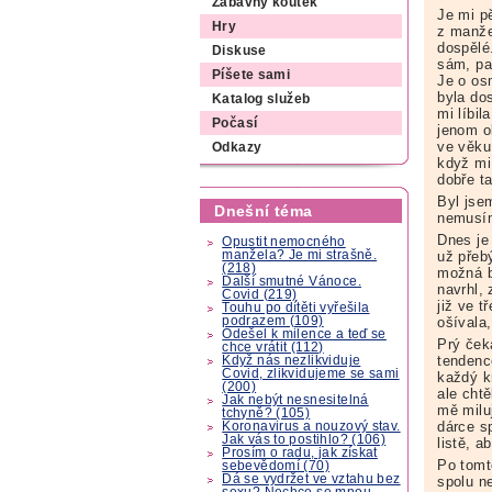
Zábavný koutek
Je mi p
Hry
z manže
dospělé
Diskuse
sám, pa
Píšete sami
Je o os
byla do
Katalog služeb
mi líbi
Počasí
jenom o
ve věku
Odkazy
když mi
dobře ta
Byl jse
Dnešní téma
nemusím
Dnes je
Opustit nemocného
manžela? Je mi strašně.
už přeb
(218)
možná b
Další smutné Vánoce.
navrhl, 
Covid (219)
již ve t
Touhu po dítěti vyřešila
podrazem (109)
ošívala,
Odešel k milence a teď se
Prý ček
chce vrátit (112)
tendenc
Když nás nezlikviduje
Covid, zlikvidujeme se sami
každý k
(200)
ale chtě
Jak nebýt nesnesitelná
mě milu
tchyně? (105)
dárce s
Koronavirus a nouzový stav.
Jak vás to postihlo? (106)
listě, a
Prosím o radu, jak získat
Po tomt
sebevědomí (70)
Dá se vydržet ve vztahu bez
spolu n
sexu? Nechce se mnou