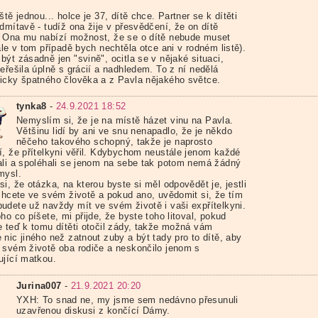
ště jednou... holce je 37, dítě chce. Partner se k dítěti
dmítavě - tudíž ona žije v přesvědčení, že on dítě
 Ona mu nabízí možnost, že se o dítě nebude muset
ale v tom případě bych nechtěla otce ani v rodném listě).
ýt zásadně jen "svině", ocitla se v nějaké situaci,
eřešila úplně s grácií a nadhledem. To z ní nedělá
icky špatného člověka a z Pavla nějakého světce.
tynka8
-
24.9.2021 18:52
Nemyslím si, že je na místě házet vinu na Pavla.
Většinu lidí by ani ve snu nenapadlo, že je někdo
něčeho takového schopný, takže je naprosto
í, že přítelkyni věřil. Kdybychom neustále jenom každé
ali a spoléhali se jenom na sebe tak potom nemá žádný
mysl.
i, že otázka, na kterou byste si měl odpovědět je, jestli
 chcete ve svém životě a pokud ano, uvědomit si, že tím
udete už navždy mít ve svém životě i vaši expřítelkyni.
ho co píšete, mi přijde, že byste toho litoval, pokud
e teď k tomu dítěti otočil zády, takže možná vám
nic jiného než zatnout zuby a být tady pro to dítě, aby
 svém životě oba rodiče a neskončilo jenom s
ující matkou.
Jurina007
-
21.9.2021 20:20
YXH: To snad ne, my jsme sem nedávno přesunuli
uzavřenou diskusi z končící Dámy.