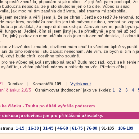
e sprostě zneužila, připadám si jako blbec. Z její řeči jsem pochopil, že
 budoucna nepočítá, že jí šlo skutečně jen o to dítě. Vůbec si snad
mila, jak moc mi tím zasáhla do života, jaké trauma mi způsobila.
ě jsem nechtěl a věřil jsem jí, že se chrání. Jenže co teď? Je těhotná, t
de moje krev, nedokážu nad tím jen tak mávnout rukou, nechat se zapsa
listu a jinak dělat, že moje dítě neexistuje. Zároveň nevím, jestli bych j
ěl fungovat. Jediné, čím si jsem jistý je, že přítelkyně je pro mě už teď
. To, jaký podraz na mne udělala a do jako situace mě dostala, jí odpusti
.
oho v hlavě dost zmatek, chvílemi mám chuť to všechno úplně vypustit a
e ani do toho rodného listu zapsat nenechám. Ale vím, že bych si tím nij
l, když bude chtít, dosáhne toho soudně.
e pro mě vůbec nějaká smysluplná rada? Budu moc rád, když se k téhle
i vyjádříte, uvítám jakékoli názory a náhledy na věc. Předem děkuji.
21
Rubrika:
| Komentářů
109
|
Vytisknout
ní článku: 2,8/5
Oznámkovat (hodnocení jako ve škole):
1
2
3
4
 ke článku - Touhu po dítěti vyřešila podrazem
o diskuse je otevřena jen pro přihlášené uživatelky.
 stranu:
1-15
|
16-30
|
31-45
|
46-60
|
61-75
|
76-90
|
91-105
|
106-109