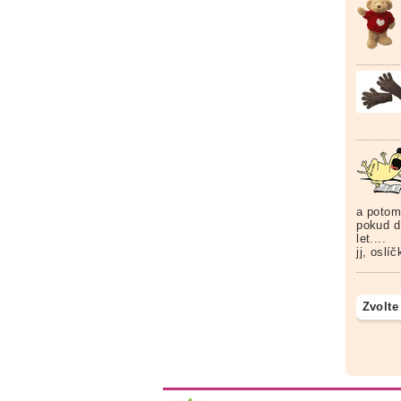
a potom
pokud d
let....
jj, oslí
Zvolte