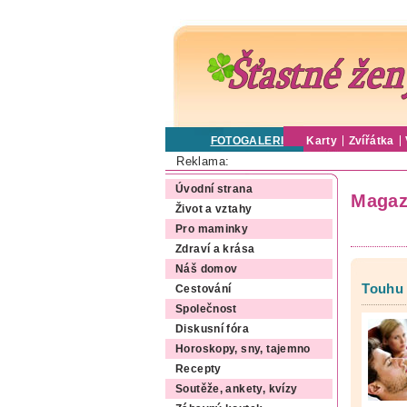
FOTOGALERIE
Karty
Zvířátka
Reklama:
Úvodní strana
Magaz
Život a vztahy
Pro maminky
Zdraví a krása
Náš domov
Touhu 
Cestování
Společnost
Diskusní fóra
Horoskopy, sny, tajemno
Recepty
Soutěže, ankety, kvízy