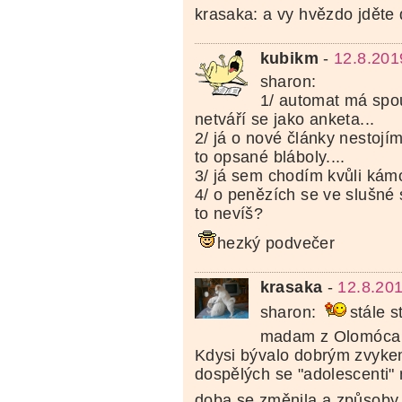
krasaka: a vy hvězdo jděte d
kubikm
-
12.8.201
sharon:
1/ automat má spou
netváří se jako anketa...
2/ já o nové články nestojím
to opsané bláboly....
3/ já sem chodím kvůli ká
4/ o penězích se ve slušné 
to nevíš?
hezký podvečer
krasaka
-
12.8.20
sharon:
stále s
madam z Olomóc
Kdysi bývalo dobrým zvyke
dospělých se "adolescenti" n
doba se změnila a způsoby