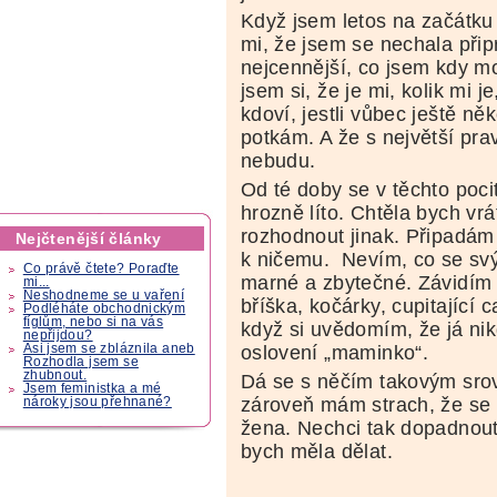
Když jsem letos na začátku 
mi, že jsem se nechala připr
nejcennější, co jsem kdy mo
jsem si, že je mi, kolik mi
kdoví, jestli vůbec ještě n
potkám. A že s největší pra
nebudu.
Od té doby se v těchto poci
hrozně líto. Chtěla bych vrát
rozhodnout jinak. Připadám 
Nejčtenější články
k ničemu. Nevím, co se sv
Co právě čtete? Poraďte
marné a zbytečné. Závidím
mi...
Neshodneme se u vaření
bříška, kočárky, cupitající 
Podléháte obchodnickým
fíglům, nebo si na vás
když si uvědomím, že já ni
nepřijdou?
oslovení „maminko“.
Asi jsem se zbláznila aneb
Rozhodla jsem se
zhubnout.
Dá se s něčím takovým srov
Jsem feministka a mé
zároveň mám strach, že se 
nároky jsou přehnané?
žena. Nechci tak dopadnou
bych měla dělat.