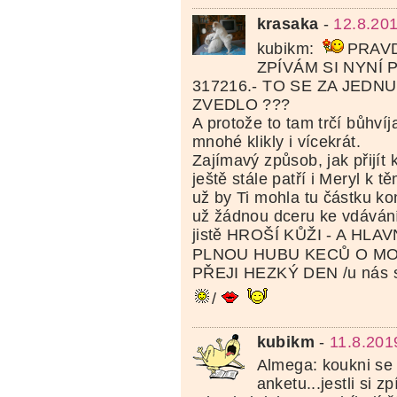
krasaka
-
12.8.20
kubikm:
PRAVD
ZPÍVÁM SI NYNÍ 
317216.- TO SE ZA JEDN
ZVEDLO ???
A protože to tam trčí bůhvíj
mnohé klikly i vícekrát.
Zajímavý způsob, jak přijít
ještě stále patří i Meryl k 
už by Ti mohla tu částku ko
už žádnou dceru ke vdáván
jistě HROŠÍ KŮŽI - A HLA
PLNOU HUBU KECŮ O M
PŘEJI HEZKÝ DEN /u nás st
/
kubikm
-
11.8.201
Almega: koukni se
anketu...jestli si z