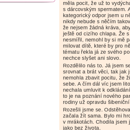
měla pocit, že už to vydých
s dárcovským spermatem. A 
kategorický odpor jsem u ně
nikdy nebude s něčím takový
že nejsem žádná kráva, ab
ještě od cizího chlapa. Že 
nesmířil, nemohl by si mě 
milovat dítě, které by pro n
tématu řekla já ze svého po
nechce slyšet ani slovo.
Rozdělilo nás to. Já jsem s
srovnat a brát věci, tak jak
nemohla zbavit pocitu, že ž
sebe. A čím dál víc jsem lit
nechala umluvit k odkládání
to je na poznání nového par
rodiny už opravdu šibeniční
Rozešli jsme se. Odstěhova
začala žít sama. Bylo mi hr
v mrákotách. Chodila jsem 
jako bez života.