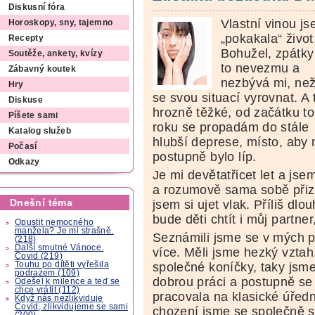
Diskusní fóra
Vlastní vinou js
Horoskopy, sny, tajemno
„pokakala“ život
Recepty
Bohužel, zpátky
Soutěže, ankety, kvízy
to nevezmu a
Zábavný koutek
nezbývá mi, než
Hry
se svou situací vyrovnat. A 
Diskuse
hrozně těžké, od začátku t
Píšete sami
roku se propadám do stále
Katalog služeb
hlubší deprese, místo, aby 
Počasí
postupně bylo líp.
Odkazy
Je mi devětatřicet let a js
a rozumově sama sobě přizn
Dnešní téma
jsem si ujet vlak. Příliš dl
bude děti chtít i můj partner
Opustit nemocného
manžela? Je mi strašně.
Seznámili jsme se v mých pě
(218)
Další smutné Vánoce.
více. Měli jsme hezký vztah
Covid (219)
Touhu po dítěti vyřešila
společné koníčky, taky jsm
podrazem (109)
dobrou práci a postupně se 
Odešel k milence a teď se
chce vrátit (112)
pracovala na klasické úřed
Když nás nezlikviduje
Covid, zlikvidujeme se sami
chození jsme se společně se
(200)