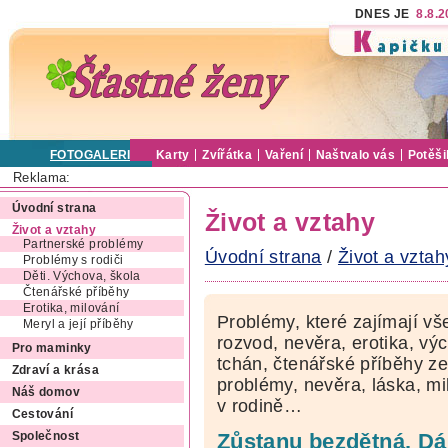
DNES JE
8.8.
FOTOGALERIE
Karty
Zvířátka
Vaření
Naštvalo vás
Potěši
Reklama:
Úvodní strana
Život a vztahy
Život a vztahy
Partnerské problémy
Úvodní strana
/
Život a vztah
Problémy s rodiči
Děti. Výchova, škola
Čtenářské příběhy
Erotika, milování
Problémy, které zajímají vš
Meryl a její příběhy
rozvod, nevěra, erotika, výc
Pro maminky
tchán, čtenářské příběhy ze
Zdraví a krása
problémy, nevěra, láska, mi
Náš domov
v rodině…
Cestování
Zůstanu bezdětná. Dá
Společnost