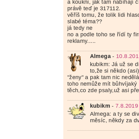
a koukni, jak tam nabíhají č
právě teď je 317112.
věříš tomu, že tolik lidi hla
slabé téma??
já tedy ne
no a podle toho se řídí ty f
reklamy.....
Almega
-
10.8.201
kubikm: Já už se d
to,že si někdo (asi
"ženy" a pak tam nic neděl
toho nemůže mít bůhvíjaký 
těch,co zde psaly,už asi pře
kubikm
-
7.8.2019
Almega: a ty se di
měsíc, někdy za d