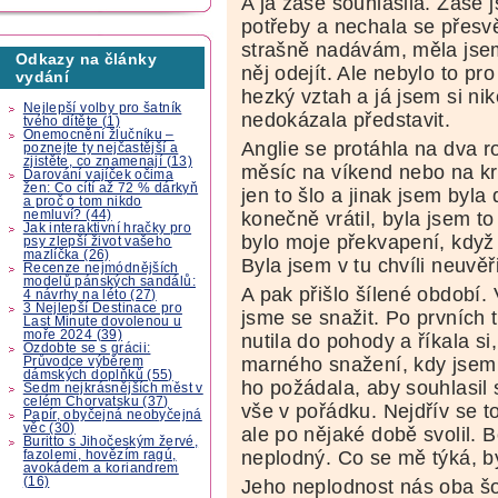
A já zase souhlasila. Zase 
potřeby a nechala se přesv
strašně nadávám, měla jsem 
Odkazy na články
něj odejít. Ale nebylo to p
vydání
hezký vztah a já jsem si ni
Nejlepší volby pro šatník
nedokázala představit.
tvého dítěte (1)
Onemocnění žlučníku –
Anglie se protáhla na dva r
poznejte ty nejčastější a
zjistěte, co znamenají (13)
měsíc na víkend nebo na krá
Darování vajíček očima
žen: Co cítí až 72 % dárkyň
jen to šlo a jinak jsem byl
a proč o tom nikdo
nemluví? (44)
konečně vrátil, byla jsem to
Jak interaktivní hračky pro
bylo moje překvapení, když 
psy zlepší život vašeho
mazlíčka (26)
Byla jsem v tu chvíli neuvěř
Recenze nejmódnějších
modelů pánských sandálů:
A pak přišlo šílené období.
4 návrhy na léto (27)
3 Nejlepší Destinace pro
jsme se snažit. Po prvních
Last Minute dovolenou u
moře 2024 (39)
nutila do pohody a říkala s
Ozdobte se s grácii:
marného snažení, kdy jsem
Průvodce výběrem
dámských doplňků (55)
ho požádala, aby souhlasil 
Sedm nejkrásnějších měst v
celém Chorvatsku (37)
vše v pořádku. Nejdřív se to
Papír, obyčejná neobyčejná
věc (30)
ale po nějaké době svolil. B
Buritto s Jihočeským žervé,
neplodný. Co se mě týká, b
fazolemi, hovězím ragú,
avokádem a koriandrem
(16)
Jeho neplodnost nás oba š