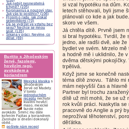
Jak nebýt nesnesitelná
si vzal hypotéku na dům. K
tchyně? (105)
letech stěhovali, byli jsme š
Koronavirus a nouzový stav.
Jak vás to postihlo? (106)
plánovali co kde a jak bude
Prosím o radu, jak získat
sebevědomí (70)
skoro ve všem.
Dá se vydržet ve vztahu bez
sexu? Nechce se mnou
Já chtěla dítě. Prvně jsem 
spát. (135)
Šikana v práci. Nevíme, co
si bral hypotéku. Tvrdil, ž
dělat. (69)
jedno, ale radši dvě, ale 
bydlet ve svém. Mrzelo mě 
a hodně mě i uklidnilo, že 
Buritto s Jihočeským
dvěma dětskými pokojíčky. 
žervé, fazolemi,
hovězím ragú,
trpělivá.
avokádem a
Když jsme se konečně nastě
koriandrem
téma dítě znovu. Táhlo mi na
Mexická klasika
s
Jihočeským
mám nejvyšší čas a hlavně j
žervé od Madety.
Partner byl trochu zaražený
V tomto
jednoduchém
dítě už mít mohli, že se už m
receptu
nechybí
kvalitní hovězí
rok kvůli práci. Naskytla s
maso, mexické
fazole nebo
pracovně do Anglie a prý b
avokádo. Šmrnc mu dáte
neprožíval těhotenství, por
kořením Fajitas a koriandrem.
Zarolujte si dnešní dokonalý
děťátka.
oběd...
pošlete nám recept