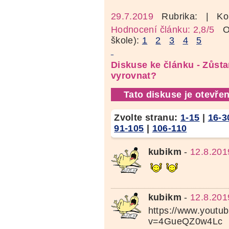
29.7.2019
Rubrika:
| Ko
Hodnocení článku: 2,8/5
Oz
škole):
1
2
3
4
5
Diskuse ke článku - Zůsta
vyrovnat?
Tato diskuse je otevřen
Zvolte stranu:
1-15
|
16-3
91-105
|
106-110
kubikm
-
12.8.201
kubikm
-
12.8.201
https://www.youtu
v=4GueQZ0w4Lc