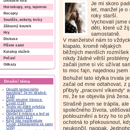
Diskusní fóra
Je mi skoro pad
Horoskopy, sny, tajemno
let, manžel je o 
Recepty
roky starší.
Soutěže, ankety, kvízy
Vychovali jsme 
Zábavný koutek
děti, které už žij
Hry
samostatně.
V manželství nám to vždyc
Diskuse
klapalo, kromě nějakých
Píšete sami
běžných menších rozmíšek
Katalog služeb
nikdy žádné větší problémy n
Počasí
začali jsme si víc užívat sa
Odkazy
to moc fajn, najednou jsem 
Bohužel tato idylka trvala 
Dnešní téma
začal od mne odtahovat, z
přibyly „pracovní víkendy“ 
Opustit nemocného
manžela? Je mi strašně.
mi, že se objevila jiná žena.
(218)
Další smutné Vánoce.
Strašně jsem se trápila, ale
Covid (219)
Touhu po dítěti vyřešila
společného života, utěšoval
podrazem (109)
Odešel k milence a teď se
poblouznění a brzy ho to př
chce vrátit (112)
Když nás nezlikviduje
ochotná to překousnout, kdy
Covid, zlikvidujeme se sami
neukončil, naopak. Jednoho
(200)