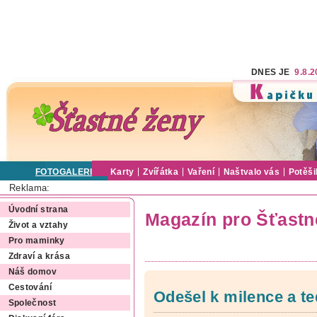
DNES JE
9.8.
FOTOGALERIE
Karty
Zvířátka
Vaření
Naštvalo vás
Potěši
Reklama:
Úvodní strana
Magazín pro Šťastn
Život a vztahy
Pro maminky
Zdraví a krása
Náš domov
Cestování
Odešel k milence a te
Společnost