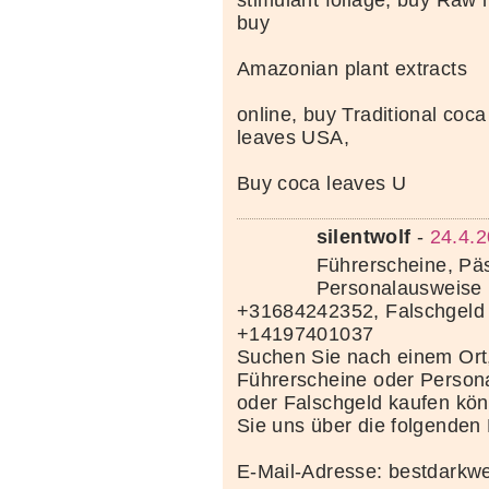
buy
Amazonian plant extracts
online, buy Traditional coc
leaves USA,
Buy coca leaves U
silentwolf
-
24.4.2
Führerscheine, Pä
Personalausweise 
+31684242352, Falschgeld
+14197401037
Suchen Sie nach einem Ort
Führerscheine oder Person
oder Falschgeld kaufen kö
Sie uns über die folgenden
E-Mail-Adresse: bestdark