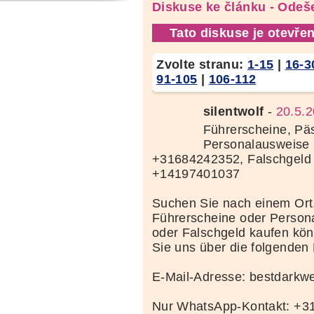
Diskuse ke článku - Odeše
Tato diskuse je otevřen
Zvolte stranu:
1-15
|
16-3
91-105
|
106-112
silentwolf
-
20.5.2
Führerscheine, Pä
Personalausweise 
+31684242352, Falschgeld
+14197401037
Suchen Sie nach einem Ort
Führerscheine oder Person
oder Falschgeld kaufen kö
Sie uns über die folgenden
E-Mail-Adresse: bestdark
Nur WhatsApp-Kontakt: +