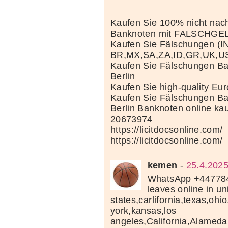
Kaufen Sie 100% nicht nac
Banknoten mit FALSCHGE
Kaufen Sie Fälschungen (I
BR,MX,SA,ZA,ID,GR,UK,U
Kaufen Sie Fälschungen Ba
Berlin
Kaufen Sie high-quality Eu
Kaufen Sie Fälschungen Ba
Berlin Banknoten online ka
20673974
https://licitdocsonline.com/
https://licitdocsonline.com/
kemen
-
25.4.2025
WhatsApp +44778
leaves online in un
states,carlifornia,texas,ohi
york,kansas,los
angeles,California,Alameda