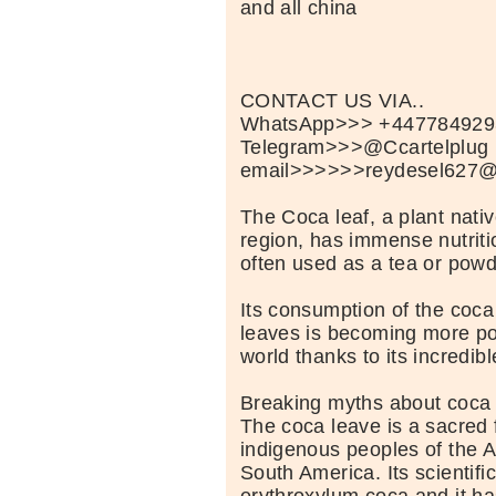
and all china
CONTACT US VIA..
WhatsApp>>> +447784929
Telegram>>>@Ccartelplug
email>>>>>>reydesel627@
The Coca leaf, a plant nati
region, has immense nutritio
often used as a tea or powd
Its consumption of the coca
leaves is becoming more po
world thanks to its incredibl
Breaking myths about coca
The coca leave is a sacred 
indigenous peoples of the 
South America. Its scientifi
erythroxylum coca and it ha