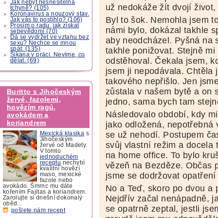
Jak nebýt nesnesitelná
už nedokáže žít dvojí život
tchyně? (105)
Koronavirus a nouzový stav.
Byl to šok. Nemohla jsem t
Jak vás to postihlo? (106)
Prosím o radu, jak získat
námi bylo, dokázal takhle s
sebevědomí (70)
Dá se vydržet ve vztahu bez
aby neodcházel. Pyšná na 
sexu? Nechce se mnou
spát. (135)
takhle ponižovat. Stejně mi 
Šikana v práci. Nevíme, co
odstěhoval. Čekala jsem, k
dělat. (69)
jsem ji nepodávala. Chtěla 
takového nepřišlo. Jen jsme
zůstala v našem bytě a on s
Buritto s Jihočeským
žervé, fazolemi,
jedno, sama bych tam stejně
hovězím ragú,
Následovalo období, kdy mi 
avokádem a
koriandrem
jako odložená, nepotřebná v
se už nehodí. Postupem čas
Mexická klasika
s
Jihočeským
svůj vlastní režim a docela 
žervé od Madety.
V tomto
na home office. To bylo kru
jednoduchém
receptu
nechybí
vězeň na Bezděze. Občas při
kvalitní hovězí
jsme se dodržovat opatření 
maso, mexické
fazole nebo
avokádo. Šmrnc mu dáte
No a Teď, skoro po dvou a p
kořením Fajitas a koriandrem.
Nejdřív začal nenápadně, ja
Zarolujte si dnešní dokonalý
oběd...
se opatrně zeptal, jestli 
pošlete nám recept