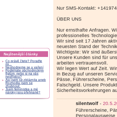
Nur SMS-Kontakt: +14197
ÜBER UNS
Nur ernsthafte Anfragen. Wi
professionelles Technolog
Wir sind seit 17 Jahren akt
neuesten Stand der Techni
Wichtigste: Wir sind äußerst
Nejčtenější články
Unsere Kunden sind für uns
Co právě čtete? Poraďte
arbeiten vertrauensvoll.
mi...
Neshodneme se u vaření
Wir legen Wert auf Zeit. Wi
Podléháte obchodnickým
in Bezug auf unseren Servi
fíglům, nebo si na vás
nepřijdou?
Pässe, Führerscheine, Per
Asi jsem se zbláznila aneb
Rozhodla jsem se
Falschgeld. Unsere Produkte
zhubnout.
Jsem feministka a mé
Sicherheitsvorkehrungen au
nároky jsou přehnané?
silentwolf
-
20.5.2
Führerscheine, Pä
Personalausweise 