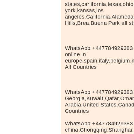
states,carlifornia,texas,ohi
york,kansas,los
angeles,California,Alameda
Hills,Brea,Buena Park all s
WhatsApp +447784929383 
online in
europe,spain,italy,belgiu
All Countries
WhatsApp +447784929383 B
Georgia,Kuwait,Qatar,Oma
Arabia,United States,Cana
Countries
WhatsApp +447784929383 B
china,Chongqing,Shanghai