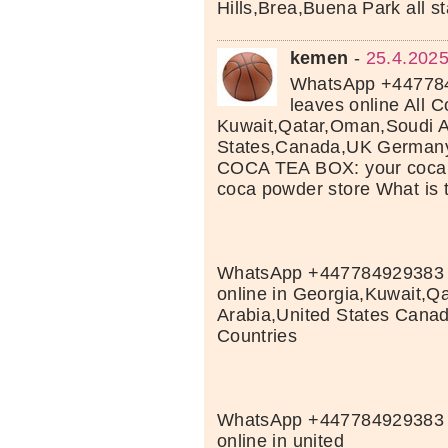
Hills,Brea,Buena Park all s
kemen
-
25.4.2025
WhatsApp +44778
leaves online All C
Kuwait,Qatar,Oman,Soudi A
States,Canada,UK Germany 
COCA TEA BOX: your coca l
coca powder store What is 
WhatsApp +447784929383 
online in Georgia,Kuwait,Qa
Arabia,United States Cana
Countries
WhatsApp +447784929383 
online in united