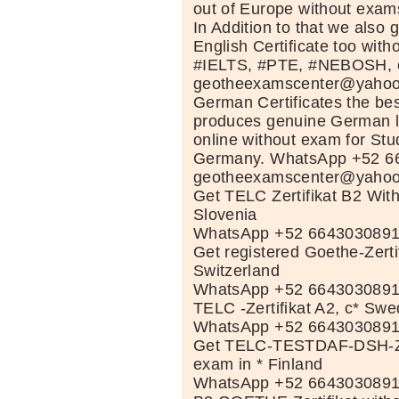
out of Europe without exam
In Addition to that we also
English Certificate too wit
#IELTS, #PTE, #NEBOSH, 
geotheexamscenter@yahoo.
German Certificates the be
produces genuine German l
online without exam for Stud
Germany. WhatsApp +52 6
geotheexamscenter@yaho
Get TELC Zertifikat B2 Wit
Slovenia
WhatsApp +52 664303089
Get registered Goethe-Zertif
Switzerland
WhatsApp +52 664303089
TELC -Zertifikat A2, c* Sw
WhatsApp +52 664303089
Get TELC-TESTDAF-DSH-Zer
exam in * Finland
WhatsApp +52 664303089