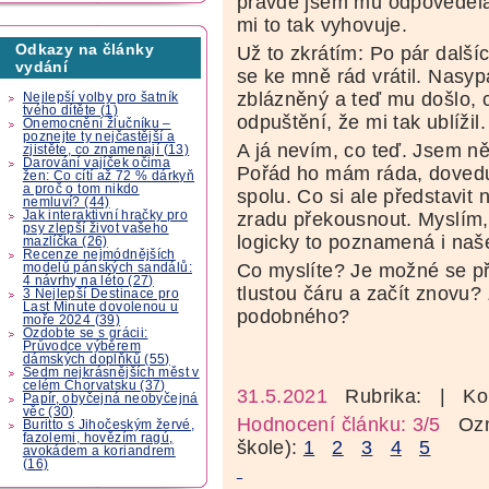
pravdě jsem mu odpověděla
mi to tak vyhovuje.
Odkazy na články
Už to zkrátím: Po pár další
vydání
se ke mně rád vrátil. Nasypa
zblázněný a teď mu došlo, c
Nejlepší volby pro šatník
tvého dítěte (1)
odpuštění, že mi tak ublížil.
Onemocnění žlučníku –
poznejte ty nejčastější a
A já nevím, co teď. Jsem n
zjistěte, co znamenají (13)
Darování vajíček očima
Pořád ho mám ráda, dovedu 
žen: Co cítí až 72 % dárkyň
a proč o tom nikdo
spolu. Co si ale představit 
nemluví? (44)
Jak interaktivní hračky pro
zradu překousnout. Myslím,
psy zlepší život vašeho
logicky to poznamená i naše
mazlíčka (26)
Recenze nejmódnějších
Co myslíte? Je možné se př
modelů pánských sandálů:
4 návrhy na léto (27)
tlustou čáru a začít znovu? 
3 Nejlepší Destinace pro
Last Minute dovolenou u
podobného?
moře 2024 (39)
Ozdobte se s grácii:
Průvodce výběrem
dámských doplňků (55)
Sedm nejkrásnějších měst v
celém Chorvatsku (37)
31.5.2021
Rubrika:
| Ko
Papír, obyčejná neobyčejná
věc (30)
Hodnocení článku: 3/5
Ozná
Buritto s Jihočeským žervé,
fazolemi, hovězím ragú,
škole):
1
2
3
4
5
avokádem a koriandrem
(16)