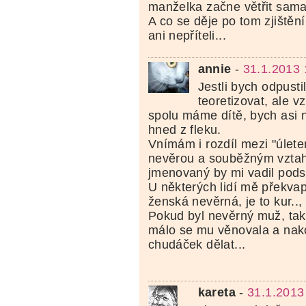
manželka začne větřit sama
A co se děje po tom zjištění
ani nepříteli...
annie
-
31.1.2013 
Jestli bych odpust
teoretizovat, ale 
spolu máme dítě, bych asi 
hned z fleku.
Vnímám i rozdíl mezi "úlet
nevěrou a souběžným vzta
jmenovaný by mi vadil podst
U některých lidí mě překvap
ženská nevěrná, je to kur.., 
Pokud byl nevěrný muž, tak
málo se mu věnovala a nak
chudáček dělat...
kareta
-
31.1.2013