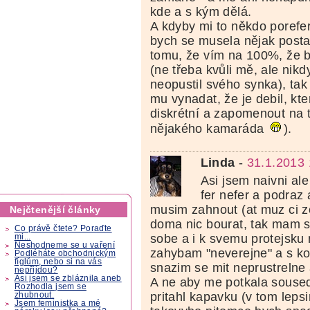
kde a s kým dělá.
A kdyby mi to někdo porefer
bych se musela nějak posta
tomu, že vím na 100%, že 
(ne třeba kvůli mě, ale nikd
neopustil svého synka), tak
mu vynadat, že je debil, kt
diskrétní a zapomenout na 
nějakého kamaráda
).
Linda
-
31.1.2013 
Asi jsem naivni ale
fer nefer a podraz
musim zahnout (at muz ci z
Nejčtenější články
doma nic bourat, tak mam 
Co právě čtete? Poraďte
sobe a i k svemu protejsku 
mi...
Neshodneme se u vaření
zahybam "neverejne" a s k
Podléháte obchodnickým
fíglům, nebo si na vás
snazim se mit neprustrelne 
nepřijdou?
Asi jsem se zbláznila aneb
A ne aby me potkala souse
Rozhodla jsem se
pritahl kapavku (v tom lepsi
zhubnout.
Jsem feministka a mé