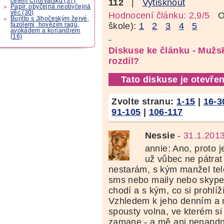
celém Chorvatsku (37)
112
|
Vytisknout
Papír, obyčejná neobyčejná
věc (30)
Hodnocení článku: 2,9/5
Oz
Buritto s Jihočeským žervé,
škole):
1
2
3
4
5
fazolemi, hovězím ragú,
avokádem a koriandrem
(16)
Diskuse ke článku - Mužsk
rozdíl?
Tato diskuse je otevřen
Zvolte stranu:
1-15
|
16-3
91-105
|
106-117
Nessie
-
31.1.201
annie: Ano, proto je
už vůbec ne pátrat
nestarám, s kým manžel tel
sms nebo maily nebo skype
chodí a s kým, co si prohlíž
Vzhledem k jeho denním a
spousty volna, ve kterém s
zamane - a mě ani nenapdne