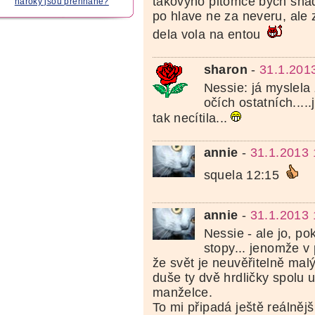
takovyho pitomce bych snad 
nároky jsou přehnané?
po hlave ne za neveru, ale
dela vola na entou
sharon
-
31.1.201
Nessie: já myslela 
očích ostatních....
tak necítila...
annie
-
31.1.2013 
squela 12:15
annie
-
31.1.2013 
Nessie - ale jo, po
stopy... jenomže v 
že svět je neuvěřitelně mal
duše ty dvě hrdličky spolu u
manželce.
To mi připadá ještě reálnějš