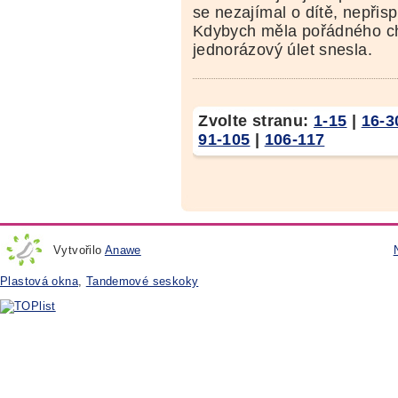
se nezajímal o dítě, nepřis
Kdybych měla pořádného ch
jednorázový úlet snesla.
Zvolte stranu:
1-15
|
16-3
91-105
|
106-117
Vytvořilo
Anawe
Plastová okna
,
Tandemové seskoky