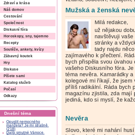
Zdraví a krása
Mužská a ženská nevěr
Náš domov
Cestování
Milá redakce,
Společnost
už nějakou dob
Diskusní fóra
navštěvuji vaše
Horoskopy, sny, tajemno
stránky a vždyc
Recepty
tady najdu něco
Soutěže, ankety, kvízy
zajímavého k přečtení. Rád
Zábavný koutek
bych přispěla svou úvahou 
Hry
vašeho Diskusního fóra. Je
Diskuse
téma nevěra. Kamarádky a
Píšete sami
kolegové mi říkají, že jse
Katalog služeb
příliš radikální. Ráda bych
Počasí
magazínu zjistila, zda maj
Odkazy
jediná, kdo si myslí, že kaž
Dnešní téma
Nevěra
Opustit nemocného
manžela? Je mi strašně.
(218)
Slovo, které mi nahání husí 
Další smutné Vánoce.