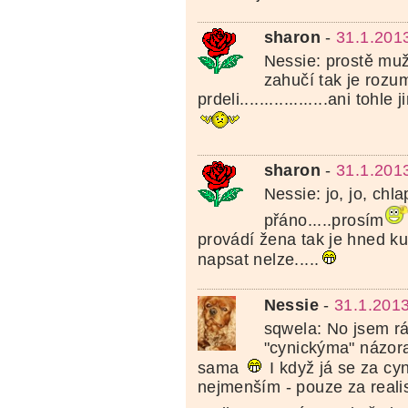
sharon
-
31.1.201
Nessie: prostě mu
zahučí tak je rozu
prdeli..................ani tohl
sharon
-
31.1.201
Nessie: jo, jo, chla
přáno.....prosím
provádí žena tak je hned kur
napsat nelze.....
Nessie
-
31.1.201
sqwela: No jsem r
"cynickýma" názo
sama
I když já se za cy
nejmenším - pouze za realis