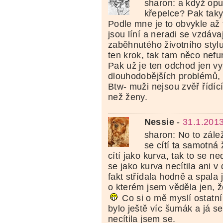
sharon: a když opus
křepelce? Pak taky
Podle mne je to obvykle až 
jsou líní a neradi se vzdáv
zaběhnutého životního stylu
ten krok, tak tam něco nef
Pak už je ten odchod jen v
dlouhodobějších problémů, 
Btw- muži nejsou zvěř řídící
než ženy.
Nessie
-
31.1.201
sharon: No to zále
se cítí ta samotná 
cítí jako kurva, tak to se ne
se jako kurva necítila ani v
fakt střídala hodně a spala
o kterém jsem věděla jen, 
Co si o mě myslí ostatní
bylo ještě víc šumák a já s
necítila jsem se.