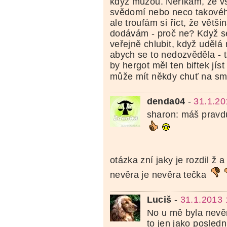
když můžou. Neříkám, že vši
svědomí nebo neco takového
ale troufám si říct, že větši
dodávám - proč ne? Když s
veřejně chlubit, když uděl
abych se to nedozvěděla - 
by hergot měl ten biftek jís
může mít někdy chuť na s
denda04
-
31.1.20
sharon: máš pravdu
otázka zní jaky je rozdil ž
nevěra je nevěra tečka
Luciš
-
31.1.2013 
No u mě byla nevěr
to jen jako posled