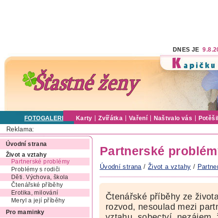
DNES JE
9.8.
FOTOGALERIE
Karty
Zvířátka
Vaření
Naštvalo vás
Potěši
Reklama:
Úvodní strana
Partnerské problém
Život a vztahy
Partnerské problémy
Úvodní strana
/
Život a vztahy
/
Partne
Problémy s rodiči
Děti. Výchova, škola
Čtenářské příběhy
Erotika, milování
Čtenářské příběhy ze života,
Meryl a její příběhy
rozvod, nesoulad mezi partn
Pro maminky
vztahu, sobectví, nezájem, 