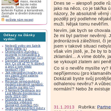
maso, mexické
Dnes se – alespoň podle rů
fazole nebo
avokádo. Šmrnc mu dáte
jako na něco, co je takřka 
kořením Fajitas a koriandrem.
názory, že absolutně věrný 
Zarolujte si dnešní dokonalý
oběd...
později prý podlehne nějak
pošlete nám recept
muži. Nějak tomu nevěřím.
Nevím, jak bych se chovala 
Odkazy na články
že mi byl partner nevěrný. J
vydání
jednorázová záležitost, či 
jsem v takové situaci nebyl
Nejlepší volby pro šatník
tvého dítěte (1)
však vím jistě, je, že by to
Onemocnění žlučníku –
poznejte ty nejčastější a
zklamání... A víme dobře, j
zjistěte, co znamenají (13)
Darování vajíček očima
se vykoupit zlatem ani peně
žen: Co cítí až 72 % dárkyň
a proč o tom nikdo
Co si o nevěře myslíte vy? 
nemluví? (44)
nepříjemnou (pro klamaného
Jak interaktivní hračky pro
psy zlepší život vašeho
Dokázali byste svůj protějš
mazlíčka (26)
Recenze nejmódnějších
odhalenou nevěru? A vůbec 
modelů pánských sandálů:
4 návrhy na léto (27)
normální? Nebo že existuje
3 Nejlepší Destinace pro
Last Minute dovolenou u
moře 2024 (39)
Ozdobte se s grácii:
Průvodce výběrem
dámských doplňků (55)
31.1.2013
Rubrika:
Partne
Sedm nejkrásnějších měst v