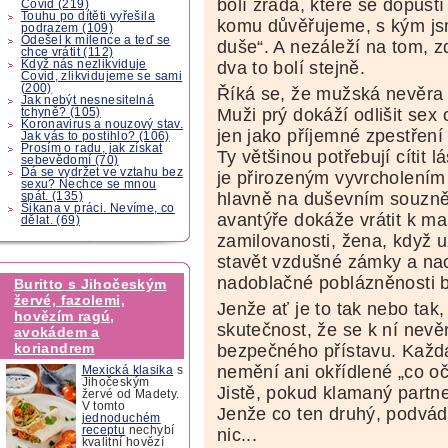
bolí zrada, které se dopust
Covid (219)
Touhu po dítěti vyřešila
komu důvěřujeme, s kým jsme
podrazem (109)
Odešel k milence a teď se
duše“. A nezáleží na tom, 
chce vrátit (112)
Když nás nezlikviduje
dva to bolí stejně.
Covid, zlikvidujeme se sami
(200)
Říká se, že mužská nevěra
Jak nebýt nesnesitelná
Muži prý dokáží odlišit sex 
tchyně? (105)
Koronavirus a nouzový stav.
jen jako příjemné zpestření 
Jak vás to postihlo? (106)
Prosím o radu, jak získat
Ty většinou potřebují cítit 
sebevědomí (70)
Dá se vydržet ve vztahu bez
je přirozeným vyvrcholení
sexu? Nechce se mnou
hlavně na duševním souzně
spát. (135)
Šikana v práci. Nevíme, co
avantýře dokáže vrátit k m
dělat. (69)
zamilovanosti, žena, když už
stavět vzdušné zámky a nac
nadoblačné poblázněnosti b
Buritto s Jihočeským
žervé, fazolemi,
Jenže ať je to tak nebo tak
hovězím ragú,
skutečnost, že se k ní nevě
avokádem a
koriandrem
bezpečného přístavu. Každá
nemění ani okřídlené „co oči
Mexická klasika
s
Jihočeským
Jistě, pokud klamaný partner
žervé od Madety.
V tomto
Jenže co ten druhý, podvád
jednoduchém
receptu
nechybí
nic...
kvalitní hovězí