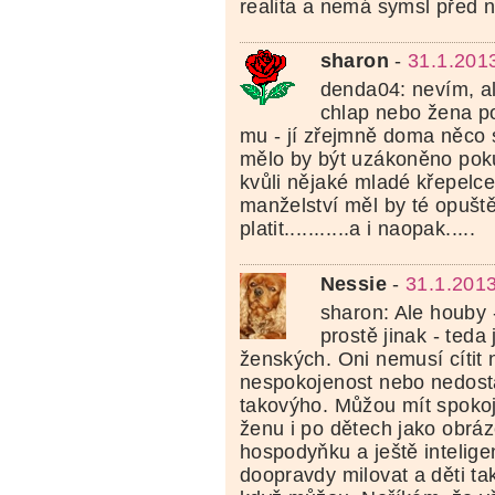
realita a nemá symsl před n
sharon
-
31.1.201
denda04: nevím, al
chlap nebo žena p
mu - jí zřejmně doma něco sch
mělo by být uzákoněno pok
kvůli nějaké mladé křepelce
manželství měl by té opušt
platit...........a i naopak.....
Nessie
-
31.1.201
sharon: Ale houby -
prostě jinak - teda
ženských. Oni nemusí cítit 
nespokojenost nebo nedost
takovýho. Můžou mít spokoj
ženu i po dětech jako obráz
hospodyňku a ještě intelige
doopravdy milovat a děti ta