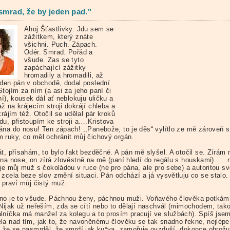
 smrad, že by jeden pad."
Ahoj Šťastlivky. Jdu sem se
zážitkem, který znáte
všichni. Puch. Zápach.
Odér. Smrad. Pořád a
všude. Zas se tyto
zapáchající zážitky
hromadily a hromadili, až
eden pán v obchodě, dodal poslední
tojím za ním (a asi za jeho paní či
ní), kousek dál ať neblokuju uličku a
ž na krájecím stroji dokrájí chleba a
krájím též. Otočil se udělal pár kroků
du, přistoupím ke stroji a….Kristova
ána do nosu! Ten zápach! ,,Panebože, to je děs“ vylítlo ze mě zároveň s
 ruky, co měl ochránit můj čichový orgán.
t, přísahám, to bylo fakt bezděčné. A pán mě slyšel. A otočil se. Zírám 
 na nose, on zírá zlověstně na mě (paní hledí do regálu s houskami) ..…
uje můj muž s čokoládou v ruce (ne pro pána, ale pro sebe) a autoritou s
 zcela beze slov změní situaci. Pán odchází a já vysvětluju co se stalo.
 praví můj čistý muž.
no je to všude. Páchnou ženy, páchnou muži. Voňavého člověka potkám
 Nijak už neřeším, zda se cítí nebo to dělají naschvál (mimochodem, tak
lníčka má manžel za kolegu a to prosím pracují ve službách). Spíš jse
la nad tím, jak to, že navoněnému člověku se tak snadno řekne, nejlépe
, že se nasmrděl, že smrdí jak ku*va, zamořuje ovzduší, dokonce ohrožu