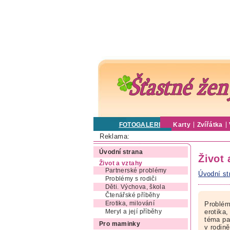
FOTOGALERIE
Karty
Zvířátka
Reklama:
Úvodní strana
Život 
Život a vztahy
Partnerské problémy
Úvodní st
Problémy s rodiči
Děti. Výchova, škola
Čtenářské příběhy
Erotika, milování
Problém
erotika,
Meryl a její příběhy
téma pa
Pro maminky
v rodin