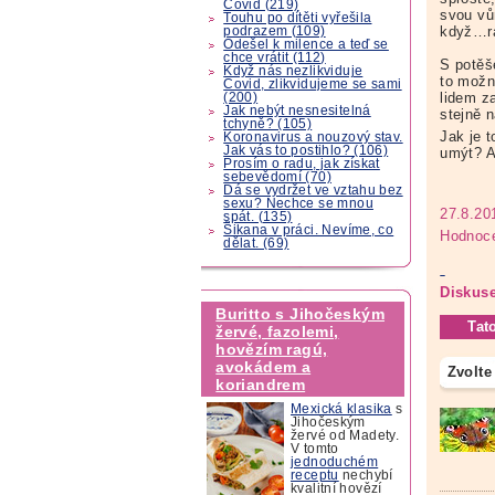
Covid (219)
svou vůn
Touhu po dítěti vyřešila
když…ra
podrazem (109)
Odešel k milence a teď se
chce vrátit (112)
S potěš
Když nás nezlikviduje
to možn
Covid, zlikvidujeme se sami
lidem z
(200)
Jak nebýt nesnesitelná
stejně 
tchyně? (105)
Jak je 
Koronavirus a nouzový stav.
Jak vás to postihlo? (106)
umýt? A
Prosím o radu, jak získat
sebevědomí (70)
Dá se vydržet ve vztahu bez
sexu? Nechce se mnou
27.8.20
spát. (135)
Šikana v práci. Nevíme, co
Hodnoce
dělat. (69)
Diskuse
Buritto s Jihočeským
Tat
žervé, fazolemi,
hovězím ragú,
avokádem a
Zvolte
koriandrem
Mexická klasika
s
Jihočeským
žervé od Madety.
V tomto
jednoduchém
receptu
nechybí
kvalitní hovězí