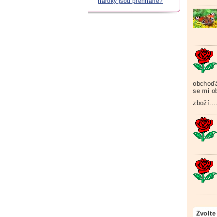
nároky jsou přehnané?
obchoďá
se mi o
zboží...
Zvolte