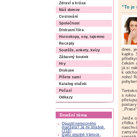
Zdraví a krása
"To je
Náš domov
Cestování
Společnost
Diskusní fóra
Horoskopy, sny, tajemno
Recepty
dnes, j
Soutěže, ankety, kvízy
kapku. S
Zábavný koutek
přítelky
čekám a
Hry
já si na
Diskuse
k odcho
noho! R
Píšete sami
pohybem
Katalog služeb
Tentokrá
Počasí
s rukou
Odkazy
přistup
postavy
,,Prase“
Dnešní téma
Jenže o
zřídka.
Opustit nemocného
naschvá
manžela? Je mi strašně.
(218)
zamysle
Další smutné Vánoce.
sprostě