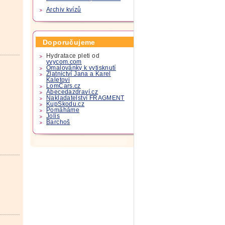
Archiv kvízů
Doporučujeme
Hydratace pleti od
yvycom.com
Omalovánky k vytisknutí
Zlatnictví Jana a Karel
Kaletovi
LomCars.cz
Abecedazdraví.cz
Nakladatelství FRAGMENT
KupSkodu.cz
Pomáháme
Jolis
Barchoš