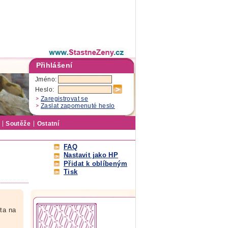
Přihlášení
Jméno:
Heslo:
Zaregistrovat se
Zaslat zapomenuté heslo
Soutěže
Ostatní
FAQ
Nastavit jako HP
Přidat k oblíbeným
Tisk
ota na