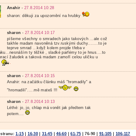
Anahir
-
27.8.2014 10:28
sharon: děkuji za upozornění na hrubky
sharon
-
27.8.2014 10:17
píšeme všechny o smradech jako takových ...ale což
takhle madam navoněná tzv.ruskými duchy........to je
teprve smrad ...když kolem projde třeba v
ku...nesnáším ty těžké , sladké parfémy to je hnus....to
brací žaludek a taková madam zamoří celou uličku u
.
sharon
-
27.8.2014 10:15
Anahir: na začátku článku máš "hromadily" a
"hromadili".....mě mateš !!!
sharon
-
27.8.2014 10:13
Léthé: jo, jo, chlap má vonět jak předtem tak
potem....
 stranu:
1-15
|
16-30
|
31-45
|
46-60
|
61-75
|
76-90
|
91-105
|
106-117