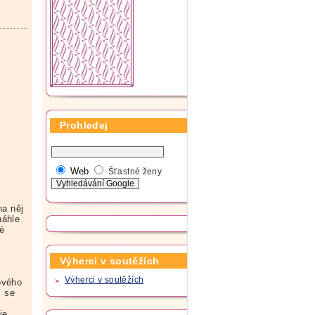
Prohledej
Web
Šťastné ženy
na něj
náhle
vé
Výherci v soutěžích
Výherci v soutěžích
ového
m se
je