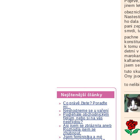
Poprve,
jinem le
obeznich
Nastest
ho dala 
pani zep
smrdi, 
pachne
konstitu
k tomu 
detmi v
marokan
kaftane
jsem se
tuto sk
Ony jsou
to neli
Nejčtenější články
Co právě čtete? Poraďte
mi...
Neshodneme se u vaření
Podléháte obchodnickým
fíglům, nebo si na vás
nepřijdou?
Asi jsem se zbláznila aneb
Rozhodla jsem se
zhubnout.
Jsem feministka a mé