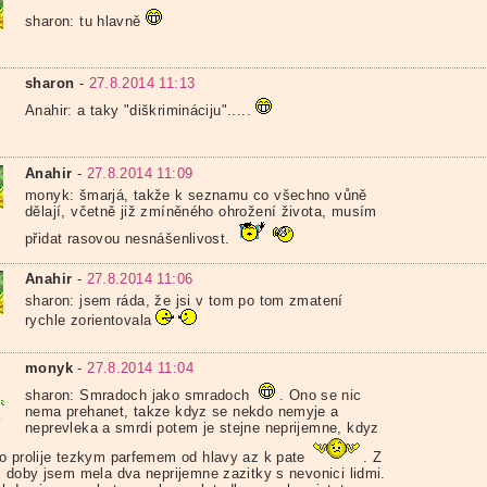
sharon: tu hlavně
sharon
-
27.8.2014 11:13
Anahir: a taky "diškrimináciju".....
Anahir
-
27.8.2014 11:09
monyk: šmarjá, takže k seznamu co všechno vůně
dělají, včetně již zmíněného ohrožení života, musím
přidat rasovou nesnášenlivost.
Anahir
-
27.8.2014 11:06
sharon: jsem ráda, že jsi v tom po tom zmatení
rychle zorientovala
monyk
-
27.8.2014 11:04
sharon: Smradoch jako smradoch
. Ono se nic
nema prehanet, takze kdyz se nekdo nemyje a
neprevleka a smrdi potem je stejne neprijemne, kdyz
o prolije tezkym parfemem od hlavy az k pate
. Z
i doby jsem mela dva neprijemne zazitky s nevonici lidmi.