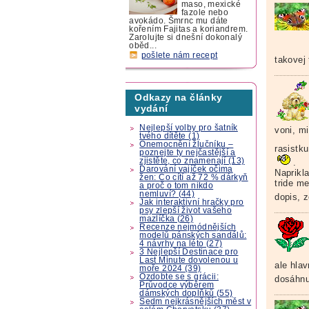
maso, mexické
fazole nebo
avokádo. Šmrnc mu dáte
kořením Fajitas a koriandrem.
Zarolujte si dnešní dokonalý
oběd...
pošlete nám recept
takovej
Odkazy na články
vydání
Nejlepší volby pro šatník
voni, m
tvého dítěte (1)
Onemocnění žlučníku –
rasistk
poznejte ty nejčastější a
zjistěte, co znamenají (13)
.
Darování vajíček očima
Naprikl
žen: Co cítí až 72 % dárkyň
tride m
a proč o tom nikdo
nemluví? (44)
dopis, z
Jak interaktivní hračky pro
psy zlepší život vašeho
mazlíčka (26)
Recenze nejmódnějších
modelů pánských sandálů:
4 návrhy na léto (27)
3 Nejlepší Destinace pro
Last Minute dovolenou u
ale hla
moře 2024 (39)
Ozdobte se s grácii:
dosáhnu
Průvodce výběrem
dámských doplňků (55)
Sedm nejkrásnějších měst v