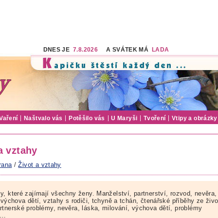
DNES JE
7.8.2026
A SVÁTEK MÁ
LADA
Vaření
Naštvalo vás
Potěšilo vás
U Maryši
Tvoření
Vtipy a obrázky
a vztahy
rana
/
Život a vztahy
y, které zajímají všechny ženy. Manželství, partnerství, rozvod, nevěra,
 výchova dětí, vztahy s rodiči, tchyně a tchán, čtenářské příběhy ze živ
rtnerské problémy, nevěra, láska, milování, výchova dětí, problémy
ě…