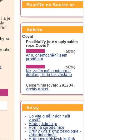
Soutěže na Soutez.cz
í a je
Ale
říci
Anketa
Covid
 by se
Prodělali/y jste v uplynulém
roce Covid?
Anahir
(50%)
Ano, onemocnění jsem
prodělala
5
(50%)
Ne, zatím mě to minulo a
doufám, že to tak zůstane
Celkem hlasovalo 291204.
Archiv anket
.
Kvízy
Co víte o dějinách naší
vlasti?
Hádej, kdo to je
Hon na čarodějnice
Druhý kvíz z kryptozoologie -
záhadní primáti
Hrdinové dětských knížek