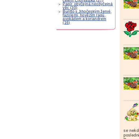
celém Chorvatsku (37)
Papír, obyčejná neobyčejná
věc (30)
Buritto s Jihočeským žervé,
fazolemi, hovězím ragú,
avokádem a koriandrem
(16)
se nekd
posledn