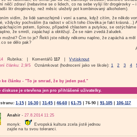
í něčí zdraví (nebavíme se o lidech, co na sebe vylijí litr drogérovky – i
dši litr drogérovky, než měsíc uleželý pot kombinovaný alkoholem).
ením vidím, že lidé samozřejmě i voní a sama, když cítím, že někdo von
é, vždycky pochválím (ta radost v očích toho člověka je fakt krásná…) 
apáchajícím potem, špínou, případně chlastem a putykou, se ostýcháme 
naplno, že smrdí, zapáchají a obtěžují. Že se nám zvedá žaludek.
to možné? Čím to je? Řekli jste někdy někomu naplno, že zapáchá a měl
 co se dělo pak?
14
Rubrika:
| Komentářů
117
|
Vytisknout
ní článku: 2,9/5
Oznámkovat (hodnocení jako ve škole):
1
2
3
4
 ke článku - "To je smrad, že by jeden pad."
o diskuse je otevřena jen pro přihlášené uživatelky.
 stranu:
1-15
|
16-30
|
31-45
|
46-60
|
61-75
|
76-90
|
91-105
|
106-117
Anahir
-
27.8.2014 11:25
monyk:
Evropská kultura zcela jistě jednou
zajde na tu svou toleranci.