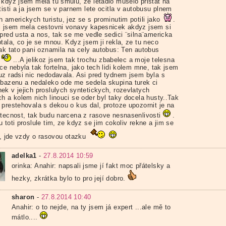
 kdyz jsem mela tu smulu, ze letadlo muselo pristat na
tisti a ja jsem se v parnem lete ocitla v autobusu plnem
 americkych turistu, jez se s prominutim potili jako
.
i jsem mela cestovni vonavy kapesnicek akdyz jsem si
pred usta a nos, tak se me vedle sedici ¨silna¨americka
tala, co je se mnou. Kdyz jsem ji rekla, ze tu neco
tak tato pani oznamila na cely autobus: Ten autobus
...A jelikoz jsem tak trochu zbabelec a moje telesna
ce nebyla tak fortelna, jako tech lidi kolem mne, tak jsem
uz radsi nic nedodavala. Asi pred tydnem jsem byla s
 bazenu a nedaleko ode me sedela skupina turek ci
ek v jejich proslulych syntetickych, rozevlatych
ch a kolem nich linouci se oder byl taky docela husty..Tak
 prestehovala s dekou o kus dal, protoze upozornit je na
utecnost, tak budu narcena z rasove nesnasenlivosti
.
 toti proslule tim, ze kdyz se jim cokoliv rekne a jim se
bi, jde vzdy o rasovou otazku
adelka1
-
27.8.2014 10:59
orinka: Anahir: napsali jsme jí fakt moc přátelsky a
hezky, zkrátka bylo to pro její dobro.
sharon
-
27.8.2014 10:40
Anahir: o to nejde, na ty jsem já expert ...ale mě to
mátlo....