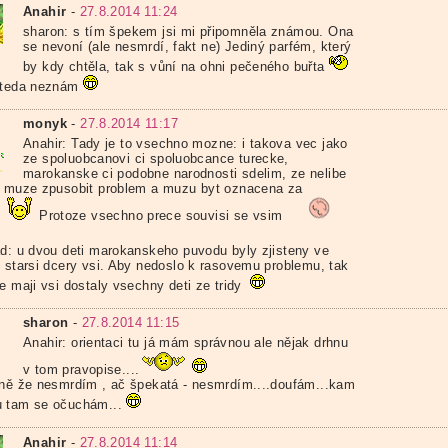
Anahir
-
27.8.2014 11:24
sharon: s tím špekem jsi mi připomněla známou. Ona
se nevoní (ale nesmrdí, fakt ne) Jediný parfém, který
by kdy chtěla, tak s vůní na ohni pečeného buřta
 teda neznám
monyk
-
27.8.2014 11:17
Anahir: Tady je to vsechno mozne: i takova vec jako
ze spoluobcanovi ci spoluobcance turecke,
marokanske ci podobne narodnosti sdelim, ze nelibe
i muze zpusobit problem a muzu byt oznacena za
u
Protoze vsechno prece souvisi se vsim
ad: u dvou deti marokanskeho puvodu byly zjisteny ve
e starsi dcery vsi. Aby nedoslo k rasovemu problemu, tak
e maji vsi dostaly vsechny deti ze tridy
sharon
-
27.8.2014 11:15
Anahir: orientaci tu já mám správnou ale nějak drhnu
v tom pravopise....
vně že nesmrdím , ač špekatá - nesmrdím....doufám...kam
 tam se očuchám...
Anahir
-
27.8.2014 11:14