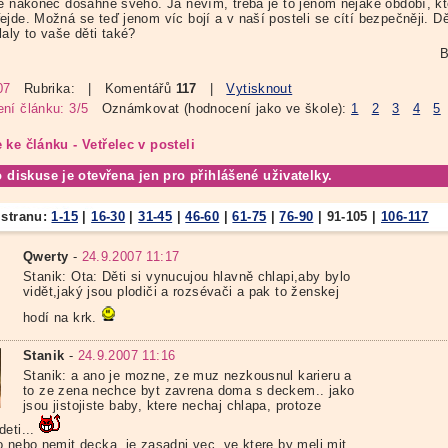
že nakonec dosáhne svého. Já nevím, třeba je to jenom nějaké období, kt
jde. Možná se teď jenom víc bojí a v naší posteli se cítí bezpečněji. Dě
aly to vaše děti také?
B
07
Rubrika:
| Komentářů
117
|
Vytisknout
ní článku: 3/5
Oznámkovat (hodnocení jako ve škole):
1
2
3
4
5
 ke článku - Vetřelec v posteli
o diskuse je otevřena jen pro přihlášené uživatelky.
 stranu:
1-15
|
16-30
|
31-45
|
46-60
|
61-75
|
76-90
|
91-105
|
106-117
Qwerty
-
24.9.2007 11:17
Stanik: Ota: Děti si vynucujou hlavně chlapi,aby bylo
vidět,jaký jsou plodiči a rozsévači a pak to ženskej
hodí na krk.
Stanik
-
24.9.2007 11:16
Stanik: a ano je mozne, ze muz nezkousnul karieru a
to ze zena nechce byt zavrena doma s deckem.. jako
jsou jistojiste baby, ktere nechaj chlapa, protoze
eti...
o nebo nemit decka, je zasadni vec, ve ktere by meli mit