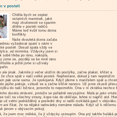
c v posteli
Chtěla bych se zeptat
ostatních maminek, jaké
mají zkušenosti se spaním
dítěte v posteli rodičů.
Máme teď kvůli tomu doma
konflikty.
Naše dvouletá dcera začala
ajednou vyžadovat spaní s námi v
ké posteli. Dosud spala vždy ve
týlce, od miminka. Vždycky jsem si
 k sobě třeba po ránu, nakojila,
ly jsme se, později se ke mně ráno
přitulila a ještě jsme si užívaly
peřin.
o ale jinak. Jakmile ji večer uložím do postýlky, začne plakat, křičet a
, že chce spát v naší velké posteli. Nepřestane, dokud ji tam nepoložím.
tam pak usne sama. Je spokojená. Když jdeme s manželem spát a chcem
 do jejího pokoje, vzbudí se a začne křičet nanovo. Už jsme zkusili přes
postýlku do naší ložnice, jenomže to nepomohlo. Ona v ní zkrátka nechce 
toho docela otrávení, protože se pořádně nevyspíme. Malá je jako vrtule
se točí na všechny strany, kope nás do obličeje, lehne si napříč atd. Hl
je už velmi podrážděný a poslední dny si radši rozkládá gauč v obýváku
 ani říkat, že na nějaké radovánky nemáme náladu. Když už k něčemu
tak jenom v obývacím pokoji.
á, že jsem moc měkká, že jí vždycky ustoupím. Ona prý takhle huláká p