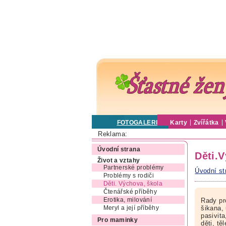
FOTOGALERIE
Karty
Zvířátka
Reklama:
Úvodní strana
Děti.
Život a vztahy
Partnerské problémy
Úvodní st
Problémy s rodiči
Děti. Výchova, škola
Čtenářské příběhy
Erotika, milování
Rady pr
šikana, 
Meryl a její příběhy
pasivit
Pro maminky
děti, t