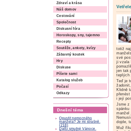
Zdraví a krása
Vetřele
Náš domov
Cestování
Společnost
Diskusní fóra
Horoskopy, sny, tajemno
Recepty
Soutěže, ankety, kvízy
totiž n
manžels
Zábavný koutek
své pos
Hry
ji vzala
pomazli
Diskuse
jen tak 
Píšete sami
teplých 
Katalog služeb
Teď je t
žadonit
Počasí
Klidně 
Odkazy
přenést
i její 
Jsme z 
spánku 
Dnešní téma
manžel 
Nemusím
Opustit nemocného
dojde, 
manžela? Je mi strašně.
(218)
Muž řík
Další smutné Vánoce.