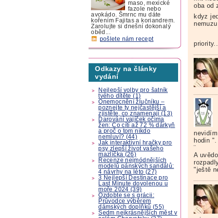
maso, mexické
oba od 
fazole nebo
avokádo. Šmrnc mu dáte
kdyz jed
kořením Fajitas a koriandrem.
nemuzu p
Zarolujte si dnešní dokonalý
oběd...
pošlete nám recept
priority
Odkazy na články
vydání
Nejlepší volby pro šatník
tvého dítěte (1)
Onemocnění žlučníku –
poznejte ty nejčastější a
zjistěte, co znamenají (13)
Darování vajíček očima
žen: Co cítí až 72 % dárkyň
a proč o tom nikdo
nevidím
nemluví? (44)
hodin ".
Jak interaktivní hračky pro
¨
psy zlepší život vašeho
mazlíčka (26)
A uvědom
Recenze nejmódnějších
rozpadly
modelů pánských sandálů:
"ještě n
4 návrhy na léto (27)
3 Nejlepší Destinace pro
Last Minute dovolenou u
moře 2024 (39)
Ozdobte se s grácii:
Průvodce výběrem
dámských doplňků (55)
Sedm nejkrásnějších měst v