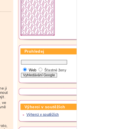
Prohledej
Web
Šťastné ženy
e ji
unout
být.
, ve
Výherci v soutěžích
avně
.
Výherci v soutěžích
roto,