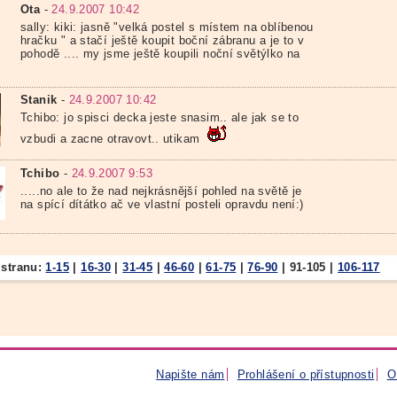
Ota
-
24.9.2007 10:42
sally: kiki: jasně "velká postel s místem na oblíbenou
hračku " a stačí ještě koupit boční zábranu a je to v
pohodě .... my jsme ještě koupili noční světýlko na
Stanik
-
24.9.2007 10:42
Tchibo: jo spisci decka jeste snasim.. ale jak se to
vzbudi a zacne otravovt.. utikam
Tchibo
-
24.9.2007 9:53
.....no ale to že nad nejkrásnější pohled na světě je
na spící dítátko ač ve vlastní posteli opravdu není:)
 stranu:
1-15
|
16-30
|
31-45
|
46-60
|
61-75
|
76-90
|
91-105
|
106-117
Napište nám
Prohlášení o přístupnosti
O