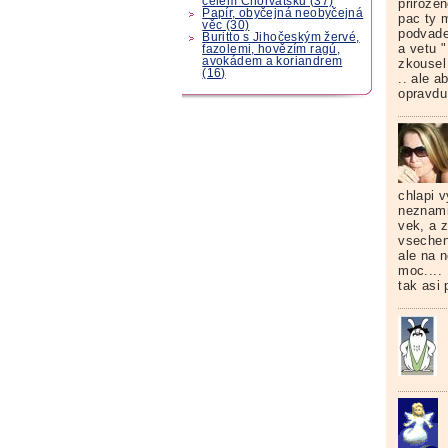
celém Chorvatsku (37)
prirozen
Papír, obyčejná neobyčejná
pac ty 
věc (30)
podvadej
Buritto s Jihočeským žervé,
a vetu 
fazolemi, hovězím ragú,
avokádem a koriandrem
zkousel 
(16)
.. ale a
opravdu
chlapi v
neznami 
vek, a z
vsechen
ale na n
moc....
tak asi 