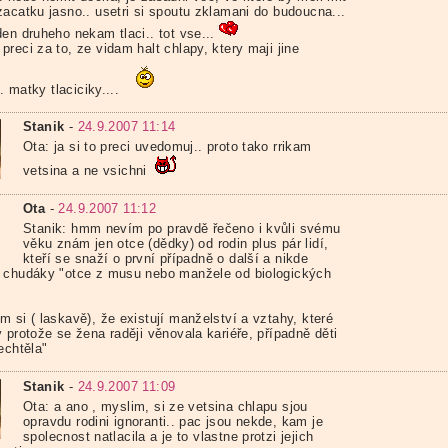
zacatku jasno.. usetri si spoutu zklamani do budoucna...
en druheho nekam tlaci.. tot vse...
reci za to, ze vidam halt chlapy, ktery maji jine
... matky tlaciciky....
Stanik
-
24.9.2007 11:14
Ota: ja si to preci uvedomuj.. proto tako rrikam
vetsina a ne vsichni
Ota
-
24.9.2007 11:12
Stanik: hmm nevím po pravdě řečeno i kvůli svému
věku znám jen otce (dědky) od rodin plus pár lidí,
kteří se snaží o první případně o další a nikde
 chudáky "otce z musu nebo manžele od biologických
 si ( laskavě), že existují manželství a vztahy, které
 protože se žena raději věnovala kariéře, případně děti
echtěla"
Stanik
-
24.9.2007 11:09
Ota: a ano , myslim, si ze vetsina chlapu sjou
opravdu rodini ignoranti.. pac jsou nekde, kam je
spolecnost natlacila a je to vlastne protzi jejich