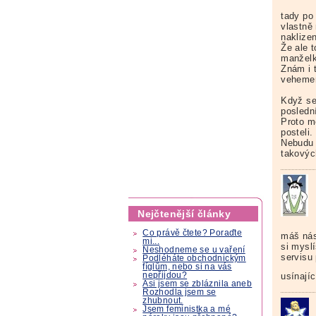
tady po 
vlastně
naklizen
Že ale 
manželk
Znám i 
vehement
Když se 
poslední
Proto m
posteli.
Nebudu ř
takovýc
Nejčtenější články
Co právě čtete? Poraďte
máš nás 
mi...
si mysl
Neshodneme se u vaření
servisu
Podléháte obchodnickým
fíglům, nebo si na vás
nepřijdou?
usínajíc
Asi jsem se zbláznila aneb
Rozhodla jsem se
zhubnout.
Jsem feministka a mé