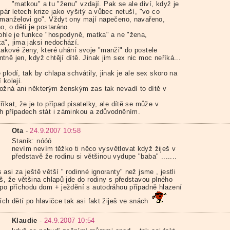
"matkou" a tu "ženu" vzdají. Pak se ale diví, když je
pár letech krize jako vyšitý a vůbec netuší, "vo co
 manželovi go". Vždyt ony mají napečeno, navařeno,
o, o děti je postaráno.
tohle je funkce "hospodyně, matka" a ne "žena,
a", jima jaksi nedochází.
takové ženy, které uhání svoje "manži" do postele
ně jen, když chtějí dítě. Jinak jim sex nic moc neříká...
plodí, tak by chlapa schvátily, jinak je ale sex skoro na
 koleji.
ožná ani některým ženským zas tak nevadí to dítě v
íkat, že je to případ pisatelky, ale dítě se může v
h případech stát i záminkou a zdůvodněním.
Ota
-
24.9.2007 10:58
Stanik: nóóó
nevím nevím těžko ti něco vysvětlovat když žiješ v
představě že rodinu si většinou vydupe "baba" .......
asi za ještě větší " rodinné ignoranty" než jsme , jestli
íš, že většina chlapů jde do rodiny s představou plného
 po příchodu dom + ježdění s autodráhou případně hlazení
ích dětí po hlavičce tak asi fakt žiješ ve snách
Klaudie
-
24.9.2007 10:54