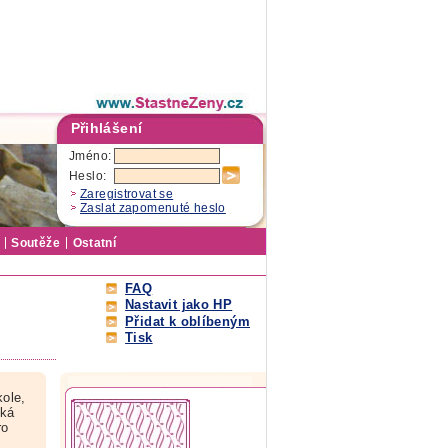
Přihlášení
Jméno:
Heslo:
Zaregistrovat se
Zaslat zapomenuté heslo
Soutěže
Ostatní
FAQ
Nastavit jako HP
Přidat k oblíbeným
Tisk
ole,
ská
ro