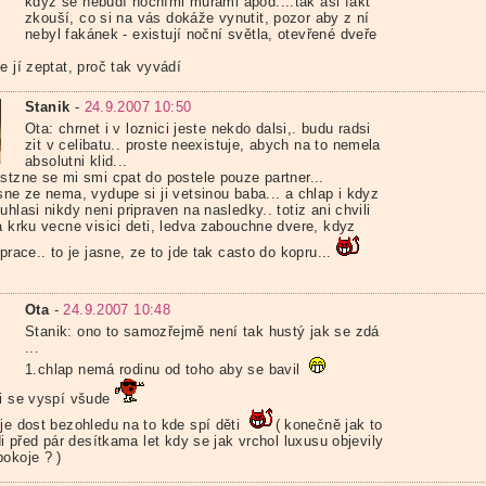
když se nebudí nočními můrami apod....tak asi fakt
zkouší, co si na vás dokáže vynutit, pozor aby z ní
nebyl fakánek - existují noční světla, otevřené dveře
e jí zeptat, proč tak vyvádí
Stanik
-
24.9.2007 10:50
Ota: chrnet i v loznici jeste nekdo dalsi,. budu radsi
zit v celibatu.. proste neexistuje, abych na to nemela
absolutni klid...
estzne se mi smi cpat do postele pouze partner...
sne ze nema, vydupe si ji vetsinou baba... a chlap i kdyz
uhlasi nikdy neni pripraven na nasledky.. totiz ani chvili
a krku vecne visici deti, ledva zabouchne dvere, kdyz
 prace.. to je jasne, ze to jde tak casto do kopru...
Ota
-
24.9.2007 10:48
Stanik: ono to samozřejmě není tak hustý jak se zdá
...
1.chlap nemá rodinu od toho aby se bavil
pi se vyspí všude
 je dost bezohledu na to kde spí děti
( konečně jak to
idi před pár desítkama let kdy se jak vrchol luxusu objevily
pokoje ? )