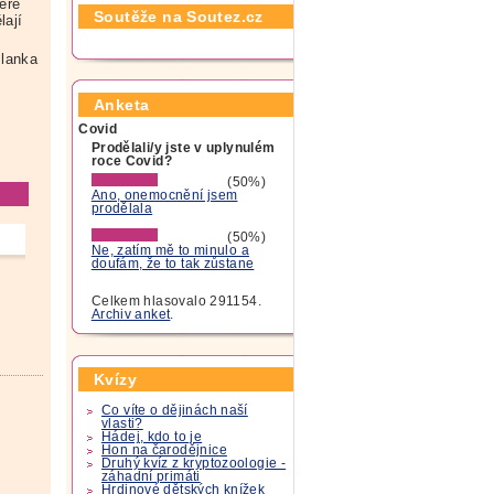
eré
Soutěže na Soutez.cz
lají
lanka
Anketa
Covid
Prodělali/y jste v uplynulém
roce Covid?
(50%)
Ano, onemocnění jsem
prodělala
(50%)
Ne, zatím mě to minulo a
doufám, že to tak zůstane
Celkem hlasovalo 291154.
Archiv anket
.
Kvízy
Co víte o dějinách naší
vlasti?
Hádej, kdo to je
Hon na čarodějnice
Druhý kvíz z kryptozoologie -
záhadní primáti
Hrdinové dětských knížek