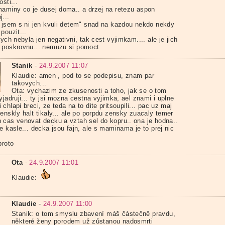
osti...
maminy co je dusej doma.. a drzej na retezu aspon
...
" jsem s ni jen kvuli detem" snad na kazdou nekdo nekdy
pouzit...
bych nebyla jen negativni, tak cest vyjimkam.... ale je jich
 poskrovnu... nemuzu si pomoct
Stanik
-
24.9.2007 11:07
Klaudie: amen , pod to se podepisu, znam par
takovych...
Ota: vychazim ze zkusenosti a toho, jak se o tom
yjadruji... ty jsi mozna cestna vyjimka, ael znami i uplne
chlapi breci, ze teda na to dite pritsoupili... pac uz maj
enskly halt tikaly... ale po porpdu zensky zuacaly temer
 cas venovat decku a vztah sel do kopru.. ona je hodna..
e kasle... decka jsou fajn, ale s maminama je to prej nic
proto
Ota
-
24.9.2007 11:01
Klaudie:
Klaudie
-
24.9.2007 11:00
Stanik: o tom smyslu zbavení máš částečně pravdu,
některé ženy porodem už zůstanou nadosmrti