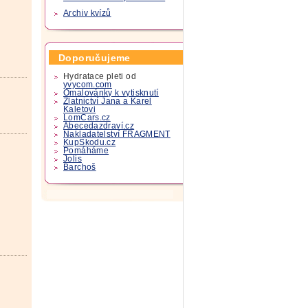
Archiv kvízů
Doporučujeme
Hydratace pleti od
yvycom.com
Omalovánky k vytisknutí
Zlatnictví Jana a Karel
Kaletovi
LomCars.cz
Abecedazdraví.cz
Nakladatelství FRAGMENT
KupSkodu.cz
Pomáháme
Jolis
Barchoš