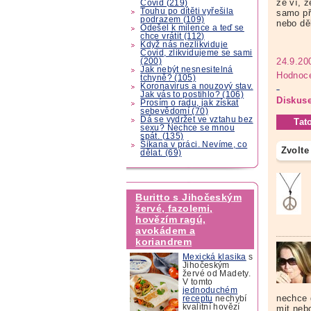
že ví, 
Covid (219)
Touhu po dítěti vyřešila
samo pře
podrazem (109)
nebo děl
Odešel k milence a teď se
chce vrátit (112)
Když nás nezlikviduje
Covid, zlikvidujeme se sami
24.9.20
(200)
Jak nebýt nesnesitelná
Hodnoce
tchyně? (105)
Koronavirus a nouzový stav.
Jak vás to postihlo? (106)
Diskuse
Prosím o radu, jak získat
sebevědomí (70)
Dá se vydržet ve vztahu bez
Tat
sexu? Nechce se mnou
spát. (135)
Šikana v práci. Nevíme, co
Zvolte
dělat. (69)
Buritto s Jihočeským
žervé, fazolemi,
hovězím ragú,
avokádem a
koriandrem
Mexická klasika
s
Jihočeským
žervé od Madety.
V tomto
jednoduchém
nechce d
receptu
nechybí
kvalitní hovězí
mit neb