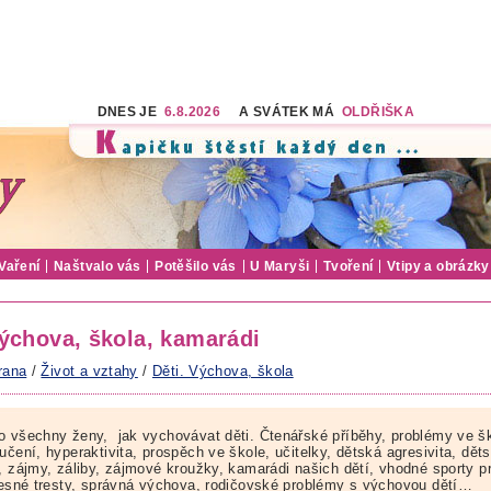
DNES JE
6.8.2026
A SVÁTEK MÁ
OLDŘIŠKA
Vaření
Naštvalo vás
Potěšilo vás
U Maryši
Tvoření
Vtipy a obrázky
Výchova, škola, kamarádi
rana
/
Život a vztahy
/
Děti. Výchova, škola
o všechny ženy, jak vychovávat děti. Čtenářské příběhy, problémy ve šk
učení, hyperaktivita, prospěch ve škole, učitelky, dětská agresivita, dět
a, zájmy, záliby, zájmové kroužky, kamarádi našich dětí, vhodné sporty p
ělesné tresty, správná výchova, rodičovské problémy s výchovou dětí…