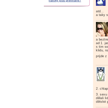
nároky jsou přehnané?
atd...
a taky s
a beztr
ad 1. ja
s tim so
klidu, n
prijde z
2. chla
3. sexu
dělali l
dětské 