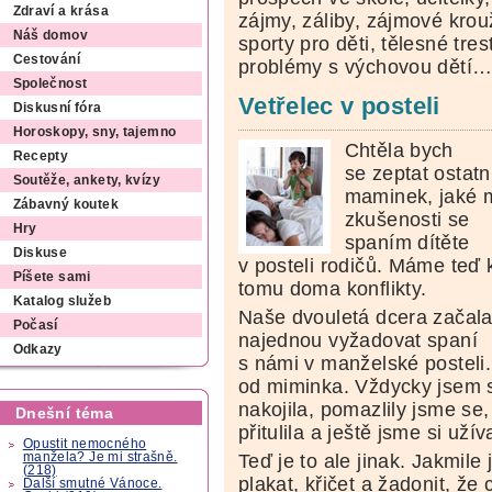
Zdraví a krása
zájmy, záliby, zájmové krou
Náš domov
sporty pro děti, tělesné tre
Cestování
problémy s výchovou dětí
Společnost
Vetřelec v posteli
Diskusní fóra
Horoskopy, sny, tajemno
Chtěla bych
Recepty
se zeptat ostatn
Soutěže, ankety, kvízy
maminek, jaké 
Zábavný koutek
zkušenosti se
Hry
spaním dítěte
Diskuse
v posteli rodičů. Máme teď 
Píšete sami
tomu doma konflikty.
Katalog služeb
Naše dvouletá dcera začala 
Počasí
najednou vyžadovat spaní
Odkazy
s námi v manželské posteli
od miminka. Vždycky jsem si
nakojila, pomazlily jsme se
Dnešní téma
přitulila a ještě jsme si užív
Opustit nemocného
manžela? Je mi strašně.
Teď je to ale jinak. Jakmile
(218)
plakat, křičet a žadonit, že 
Další smutné Vánoce.