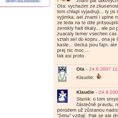
znam par takovych.
nároky jsou přehnané?
Ota: vychazim ze zkusenosti
tom chlapi vyjadruji... ty js
vyjimka, ael znami i uplne 
ze teda na to dite pritsoupil
zenskly halt tikaly... ale p
zuacaly temer vsechen cas
vztah sel do kopru.. ona je 
kasle... decka jsou fajn, a
prej nic moc....
tak asi proto
Ota
-
24.9.2007 11
Klaudie:
Klaudie
-
24.9.200
Stanik: o tom smy
částečně pravdu, 
porodem už zůstanou nados
"ženu" vzdají. Pak se ale di