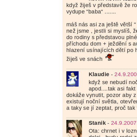
když žiješ v představě že ro
vydupe "baba" .......
máš nás asi za ještě větší "
než jsme , jestli si myslíš, 
do rodiny s představou pln
příchodu dom + ježdění s 
hlazení usínajících dětí po h
žiješ ve snách
Klaudie
-
24.9.200
když se nebudí no
apod....tak asi fakt
dokáže vynutit, pozor aby z
existují noční světla, otevře
a taky se jí zeptat, proč tak
Stanik
-
24.9.2007
Ota: chrnet i v loz