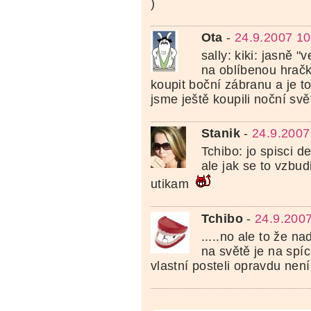
)
Ota
-
24.9.2007 10
sally: kiki: jasně 
na oblíbenou hračku
koupit boční zábranu a je to
jsme ještě koupili noční sv
Stanik
-
24.9.2007
Tchibo: jo spisci d
ale jak se to vzbud
utikam
Tchibo
-
24.9.2007
.....no ale to že n
na světě je na spíc
vlastní posteli opravdu není