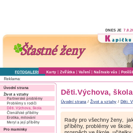
DNES JE
7.8.
FOTOGALERIE
Karty
Zvířátka
Vaření
Naštvalo vás
Potěši
Reklama:
Úvodní strana
Děti.Výchova, škola
Život a vztahy
Partnerské problémy
Úvodní strana
/
Život a vztahy
/
Děti. 
Problémy s rodiči
Děti. Výchova, škola
Čtenářské příběhy
Erotika, milování
Rady pro všechny ženy, jak
Meryl a její příběhy
příběhy, problémy ve škole, 
Pro maminky
prospěch ve škole, učitelky,