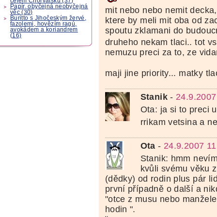
celém Chorvatsku (37)
Papír, obyčejná neobyčejná
mit nebo nebo nemit decka,
věc (30)
Buritto s Jihočeským žervé,
ktere by meli mit oba od zac
fazolemi, hovězím ragú,
spoutu zklamani do budoucn
avokádem a koriandrem
(16)
druheho nekam tlaci.. tot vs
nemuzu preci za to, ze vida
maji jine priority... matky tla
Stanik
-
24.9.2007
Ota: ja si to preci
rrikam vetsina a n
Ota
-
24.9.2007 11
Stanik: hmm nevím
kvůli svému věku 
(dědky) od rodin plus pár lid
první případně o další a n
"otce z musu nebo manžele
hodin ".