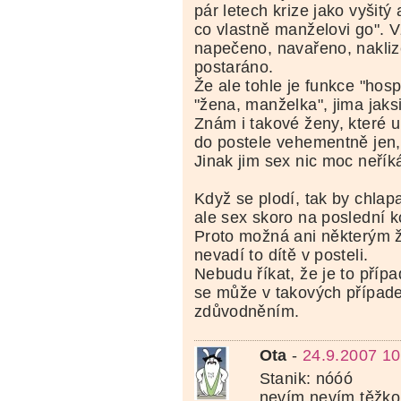
pár letech krize jako vyšitý
co vlastně manželovi go". V
napečeno, navařeno, naklize
postaráno.
Že ale tohle je funkce "hos
"žena, manželka", jima jaks
Znám i takové ženy, které u
do postele vehementně jen, 
Jinak jim sex nic moc neříká
Když se plodí, tak by chlapa 
ale sex skoro na poslední ko
Proto možná ani některým 
nevadí to dítě v posteli.
Nebudu říkat, že je to případ
se může v takových případe
zdůvodněním.
Ota
-
24.9.2007 10
Stanik: nóóó
nevím nevím těžko 