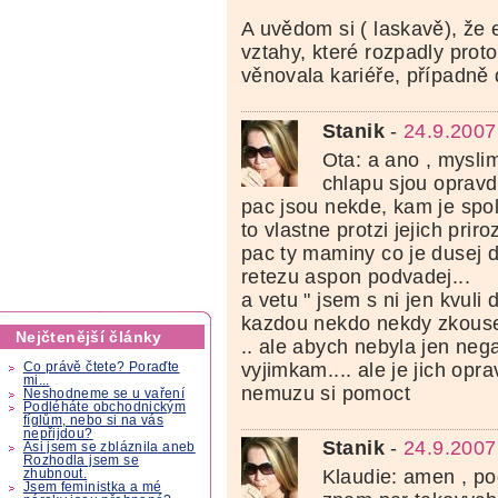
¨
A uvědom si ( laskavě), že e
vztahy, které rozpadly prot
věnovala kariéře, případně d
Stanik
-
24.9.2007
Ota: a ano , myslim
chlapu sjou opravdu
pac jsou nekde, kam je spol
to vlastne protzi jejich priro
pac ty maminy co je dusej d
retezu aspon podvadej...
a vetu " jsem s ni jen kvuli
kazdou nekdo nekdy zkousel
Nejčtenější články
.. ale abych nebyla jen nega
vyjimkam.... ale je jich opr
Co právě čtete? Poraďte
mi...
nemuzu si pomoct
Neshodneme se u vaření
Podléháte obchodnickým
fíglům, nebo si na vás
nepřijdou?
Stanik
-
24.9.2007
Asi jsem se zbláznila aneb
Rozhodla jsem se
Klaudie: amen , po
zhubnout.
Jsem feministka a mé