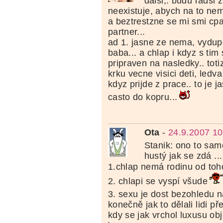
dalsi,. budu radsi z
neexistuje, abych na to neme
a beztrestzne se mi smi cp
partner...
ad 1. jasne ze nema, vydupe
baba... a chlap i kdyz s tim
pripraven na nasledky.. totiz
krku vecne visici deti, led
kdyz prijde z prace.. to je j
casto do kopru...
Ota
-
24.9.2007 10
Stanik: ono to sam
hustý jak se zdá ...
1.chlap nemá rodinu od toh
2. chlapi se vyspí všude
3. sexu je dost bezohledu n
konečně jak to dělali lidi p
kdy se jak vrchol luxusu ob