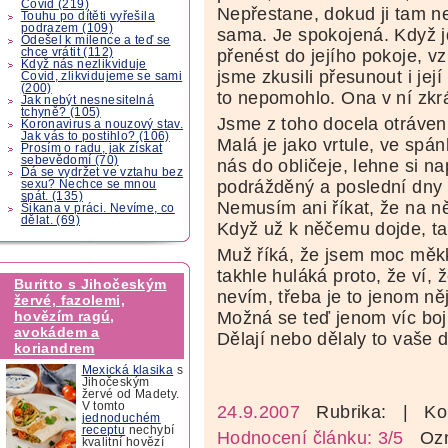
Covid (219)
Nepřestane, dokud ji tam n
Touhu po dítěti vyřešila
podrazem (109)
sama. Je spokojená. Když 
Odešel k milence a teď se
chce vrátit (112)
přenést do jejího pokoje, v
Když nás nezlikviduje
jsme zkusili přesunout i jej
Covid, zlikvidujeme se sami
(200)
to nepomohlo. Ona v ní zkr
Jak nebýt nesnesitelná
tchyně? (105)
Jsme z toho docela otráven
Koronavirus a nouzový stav.
Jak vás to postihlo? (106)
Malá je jako vrtule, ve spá
Prosím o radu, jak získat
sebevědomí (70)
nás do obličeje, lehne si na
Dá se vydržet ve vztahu bez
podrážděný a poslední dny 
sexu? Nechce se mnou
spát. (135)
Nemusím ani říkat, že na 
Šikana v práci. Nevíme, co
dělat. (69)
Když už k něčemu dojde, ta
Muž říká, že jsem moc měkk
takhle huláká proto, že ví,
Buritto s Jihočeským
nevím, třeba je to jenom ně
žervé, fazolemi,
Možná se teď jenom víc bojí 
hovězím ragú,
avokádem a
Dělají nebo dělaly to vaše d
koriandrem
Mexická klasika
s
Jihočeským
žervé od Madety.
V tomto
24.9.2007
Rubrika:
| Ko
jednoduchém
receptu
nechybí
Hodnocení článku: 3/5
Ozná
kvalitní hovězí