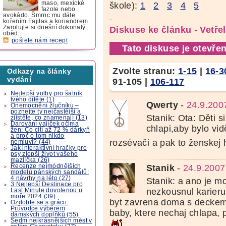
maso, mexické
škole):
1
2
3
4
5
fazole nebo
avokádo. Šmrnc mu dáte
kořením Fajitas a koriandrem.
Zarolujte si dnešní dokonalý
Diskuse ke článku - Vetřel
oběd...
pošlete nám recept
Tato diskuse je otevřen
Zvolte stranu:
1-15
|
16-3
Odkazy na články
vydání
91-105
|
106-117
Nejlepší volby pro šatník
tvého dítěte (1)
Qwerty
-
24.9.200
Onemocnění žlučníku –
poznejte ty nejčastější a
Stanik: Ota: Děti s
zjistěte, co znamenají (13)
Darování vajíček očima
chlapi,aby bylo vidě
žen: Co cítí až 72 % dárkyň
a proč o tom nikdo
rozsévači a pak to ženskej 
nemluví? (44)
Jak interaktivní hračky pro
psy zlepší život vašeho
mazlíčka (26)
Stanik
-
24.9.2007
Recenze nejmódnějších
modelů pánských sandálů:
4 návrhy na léto (27)
Stanik: a ano je m
3 Nejlepší Destinace pro
nezkousnul karieru
Last Minute dovolenou u
moře 2024 (39)
byt zavrena doma s deckem..
Ozdobte se s grácii:
Průvodce výběrem
baby, ktere nechaj chlapa, 
dámských doplňků (55)
Sedm nejkrásnějších měst v