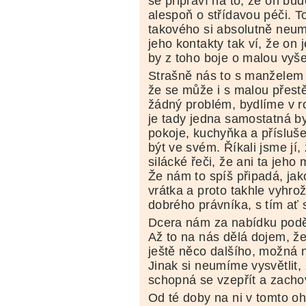
se připraví na to, že on bu
alespoň o střídavou péči. T
takového si absolutně neumí
jeho kontakty tak ví, že on 
by z toho boje o malou vyše
Strašně nás to s manželem 
že se může i s malou přest
žádný problém, bydlíme v 
je tady jedna samostatná b
pokoje, kuchyňka a přísluše
být ve svém. Říkali jsme jí
silácké řeči, že ani ta jeho
Že nám to spíš připadá, jak
vrátka a proto takhle vyhr
dobrého právníka, s tím ať s
Dcera nám za nabídku poděko
Až to na nás dělá dojem, že
ještě něco dalšího, možná n
Jinak si neumíme vysvětlit,
schopná se vzepřít a zachov
Od té doby na ni v tomto o