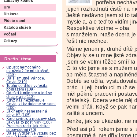
Zábavný koutek
potřeba necháv
Hry
jejich rozhodnutí čistě na ni
Ještě nedávno jsem si to ta
Diskuse
myslela, ale teď to vidím jin
Píšete sami
Respektive vidíme – oba
Katalog služeb
s manželem. Naše dcera je 
Počasí
řešit nic nechce.
Odkazy
Máme jenom ji, druhé dítě j
Objevily se u mne jisté zdr
Dnešní téma
jsem se velmi těžce smířila
O to víc jsme se s mužem up
Opustit nemocného
manžela? Je mi strašně.
ab měla šťastné a naplněné 
(218)
Další smutné Vánoce.
Dobře se učila, vystudovala
Covid (219)
Touhu po dítěti vyřešila
práci. I její budoucí muž se
podrazem (109)
měl pěkné pracovní postave
Odešel k milence a teď se
chce vrátit (112)
přátelský. Dcera vedle něj d
Když nás nezlikviduje
Covid, zlikvidujeme se sami
velmi přáli. Když se pak na
(200)
Jak nebýt nesnesitelná
zalité sluncem.
tchyně? (105)
Koronavirus a nouzový stav.
Jenže, jak se ukázalo, ne n
Jak vás to postihlo? (106)
Prosím o radu, jak získat
Před asi půl rokem jsme si 
sebevědomí (70)
Dá se vydržet ve vztahu bez
posmutnělá. Nejdřív jsme to 
sexu? Nechce se mnou