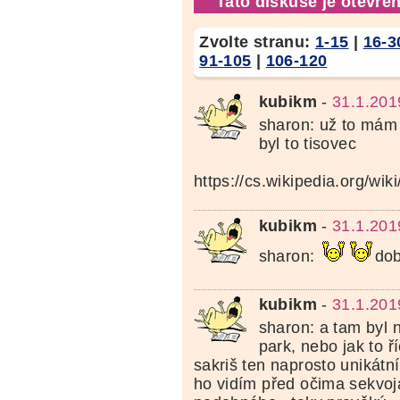
Tato diskuse je otevřen
Zvolte stranu:
1-15
|
16-3
91-105
|
106-120
kubikm
-
31.1.201
sharon: už to mám
byl to tisovec
https://cs.wikipedia.org/wiki
kubikm
-
31.1.201
sharon:
do
kubikm
-
31.1.201
sharon: a tam byl 
park, nebo jak to ří
sakriš ten naprosto unikátní
ho vidím před očima sekvoj