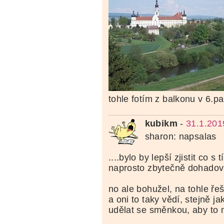
tohle fotím z balkonu v 6.pat
kubikm
-
31.1.201
sharon: napsalas
....bylo by lepší zjistit co s
naprosto zbytečně dohadova
no ale bohužel, na tohle řeš
a oni to taky vědí, stejně ja
udělat se směnkou, aby to ne