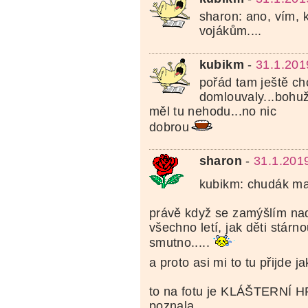
sharon: ano, vím, k
vojákům....
kubikm
-
31.1.201
pořád tam ještě chc
domlouvaly...bohuž
měl tu nehodu...no nic
dobrou
sharon
-
31.1.201
kubikm: chudák male
právě když se zamýšlím nad
všechno letí, jak děti stárno
smutno.....
a proto asi mi to tu přijde ja
to na fotu je KLÁŠTERNÍ H
poznala.....