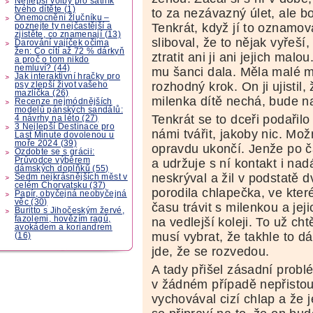
Nejlepší volby pro šatník
tvého dítěte (1)
to za nezávazný úlet, ale bo
Onemocnění žlučníku –
Tenkrát, když jí to oznamova
poznejte ty nejčastější a
zjistěte, co znamenají (13)
sliboval, že to nějak vyřeš
Darování vajíček očima
žen: Co cítí až 72 % dárkyň
ztratit ani ji ani jejich mal
a proč o tom nikdo
nemluví? (44)
mu šanci dala. Měla malé m
Jak interaktivní hračky pro
rozhodný krok. On ji ujistil
psy zlepší život vašeho
mazlíčka (26)
milenka dítě nechá, bude na 
Recenze nejmódnějších
modelů pánských sandálů:
Tenkrát se to dceři podařilo
4 návrhy na léto (27)
3 Nejlepší Destinace pro
námi tvářit, jakoby nic. Mož
Last Minute dovolenou u
moře 2024 (39)
opravdu ukončí. Jenže po ča
Ozdobte se s grácii:
Průvodce výběrem
a udržuje s ní kontakt i na
dámských doplňků (55)
neskrýval a žil v podstatě d
Sedm nejkrásnějších měst v
celém Chorvatsku (37)
porodila chlapečka, ve kter
Papír, obyčejná neobyčejná
věc (30)
času trávit s milenkou a jej
Buritto s Jihočeským žervé,
fazolemi, hovězím ragú,
na vedlejší koleji. To už cht
avokádem a koriandrem
musí vybrat, že takhle to dál
(16)
jde, že se rozvedou.
A tady přišel zásadní probl
v žádném případě nepřistou
vychovával cizí chlap a že j