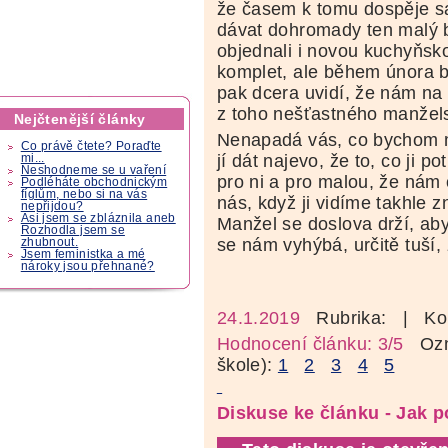
že časem k tomu dospěje s
dávat dohromady ten malý 
objednali i novou kuchyňsko
komplet, ale během února b
pak dcera uvidí, že nám na 
z toho nešťastného manžels
Nejčtenější články
Nenapadá vás, co bychom mo
Co právě čtete? Poraďte
jí dát najevo, že to, co ji p
mi...
Neshodneme se u vaření
pro ni a pro malou, že nám
Podléháte obchodnickým
fíglům, nebo si na vás
nás, když ji vidíme takhle z
nepřijdou?
Asi jsem se zbláznila aneb
Manžel se doslova drží, aby 
Rozhodla jsem se
se nám vyhýbá, určitě tuší,
zhubnout.
Jsem feministka a mé
nároky jsou přehnané?
24.1.2019
Rubrika:
| Ko
Hodnocení článku: 3/5
Ozná
škole):
1
2
3
4
5
Diskuse ke článku - Jak 