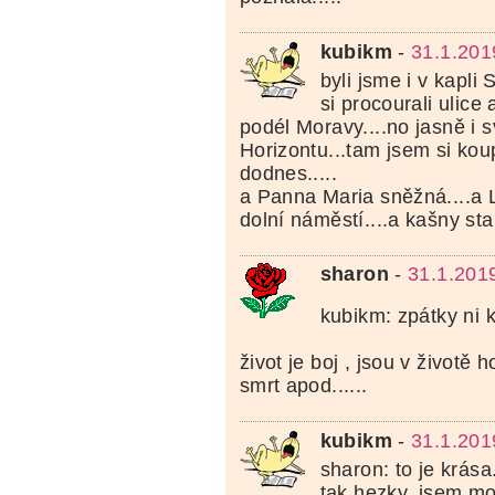
kubikm
-
31.1.201
byli jsme i v kapli 
si procourali ulice 
podél Moravy....no jasně i s
Horizontu...tam jsem si koup
dodnes.....
a Panna Maria sněžná....a La
dolní náměstí....a kašny star
sharon
-
31.1.201
kubikm: zpátky ni kr
život je boj , jsou v životě 
smrt apod......
kubikm
-
31.1.201
sharon: to je krása
tak hezky, jsem mo