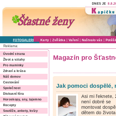
DNES JE
8.8.
FOTOGALERIE
Karty
Zvířátka
Vaření
Naštvalo vás
Potěši
Reklama:
Úvodní strana
Magazín pro Šťastn
Život a vztahy
Pro maminky
Zdraví a krása
Náš domov
Cestování
Jak pomoci dospělé, 
Společnost
Diskusní fóra
Asi mi řeknete, 
Horoskopy, sny, tajemno
není dobré se
Recepty
montovat dospě
Soutěže, ankety, kvízy
dětem do života