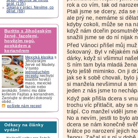
spát. (135)
rok a co vím, tak od naroz
Šikana v práci. Nevíme, co
Ptali jsme se dcery, zda se n
dělat. (69)
ale prý ne, nemáme si dělat s
kdyby cokoli, může se na nás
když nám dceřin posmutnělý 
Buritto s Jihočeským
žervé, fazolemi,
snažili jsme se do ní nijak n
hovězím ragú,
Před Vánoci přišel můj muž
avokádem a
koriandrem
šokovaný. Byl v nějakém n
dárky, když si všimnul naše
Mexická klasika
s
Jihočeským
S ním tam byla mladá žena 
žervé od Madety.
V tomto
bylo ještě miminko. On ji d
jednoduchém
receptu
nechybí
jak se k sobě chovali, bylo 
kvalitní hovězí
si manžela nevšimnul a ten 
maso, mexické
fazole nebo
jeden z nás jsme to nechápa
avokádo. Šmrnc mu dáte
kořením Fajitas a koriandrem.
Když pak přišla dcera s vnu
Zarolujte si dnešní dokonalý
oběd...
trochu víc přitlačit, aby se 
pošlete nám recept
trápí. Co manžel viděl jsme 
No a nevím, jestli to bylo a
dcera se nám konečně svěřil
Odkazy na články
vydání
krátce po narození jejich ho
ženou. Začal si s ní v době