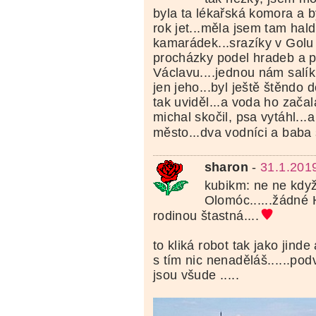
byla ta lékařská komora a 
rok jet...měla jsem tam ha
kamarádek...srazíky v Golu a
procházky podel hradeb a p
Václavu....jednou nám salík
jen jeho...byl ještě štěndo 
tak uviděl...a voda ho začal
michal skočil, psa vytáhl...a
město...dva vodníci a baba
sharon
-
31.1.201
kubikm: ne ne když
Olomóc......žádné H
rodinou štastná....
to kliká robot tak jako jinde
s tím nic nenaděláš......po
jsou všude .....