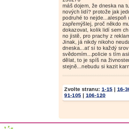
máš dojem, že dneska na tu
nových lidí? protože jak je
podruhé to nejde...alespoň 
zapřemýšlej, proč někdo m
dokazovat, kolik lidí sem c
no jistě, pro prachy z rekla
Jinak, já nikdy nikoho neud
dneska...ať si to každý sro
svědomím...policie s tím as
dělat, to je spíš na živnoste
stejně...nebudu si kazit ka
Zvolte stranu:
1-15
|
16-3
91-105
|
106-120