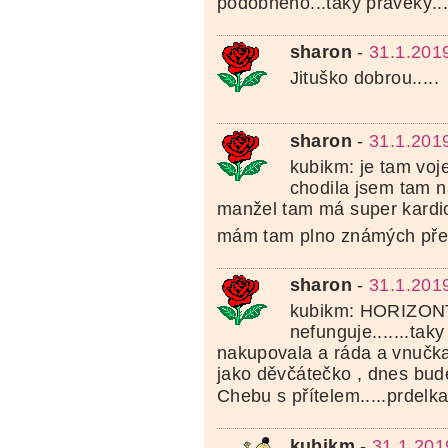
podobného...taky pravěký...
sharon
-
31.1.201
Jituško dobrou.....
sharon
-
31.1.201
kubikm: je tam voj
chodila jsem tam n
manžel tam má super kardiol
mám tam plno známých přes 
sharon
-
31.1.201
kubikm: HORIZON
nefunguje.......tak
nakupovala a ráda a vnučka
jako děvčátečko , dnes bude
Chebu s přítelem.....prdelka
kubikm
-
31.1.201