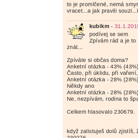
to je promlčené, nemá smy
vracet...a jak pravili souzi.
kubikm
-
31.1.201
podívej se sem
Zpívám rád a je t
znát...
Zpíváte si občas doma?
Anketní otázka - 43% (43%
Často, při úklidu, při vaření
Anketní otázka - 28% (28%
Někdy ano
Anketní otázka - 28% (28%
Ne, nezpívám, rodina to šp
Celkem hlasovalo 230679.
když zalistuješ dolů zjistíš,
230276