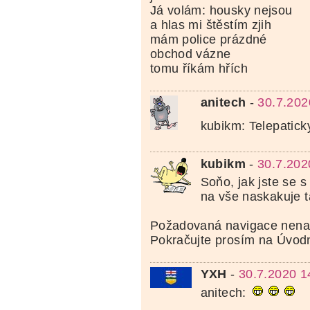
Já volám: housky nejsou
a hlas mi štěstím zjih
mám police prázdné
obchod vázne
tomu říkám hřích
anitech
-
30.7.202
kubikm: Telepatic
kubikm
-
30.7.202
Soňo, jak jste se s
na vše naskakuje t
Požadovaná navigace nenal
Pokračujte prosím na Úvodn
YXH
-
30.7.2020 1
anitech: