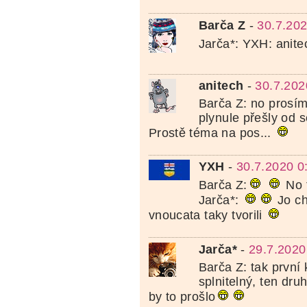
Barča Z
-
30.7.202
Jarča*: YXH: anite
anitech
-
30.7.202
Barča Z: no prosím
plynule přešly od s
Prostě téma na pos...
YXH
-
30.7.2020 0
Barča Z:
No t
Jarča*:
Jo ch
vnoucata taky tvorili
Jarča*
-
29.7.2020
Barča Z: tak první 
splnitelný, ten dru
by to prošlo