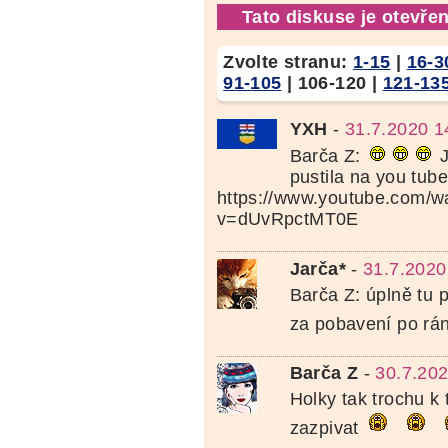
Tato diskuse je otevřen
Zvolte stranu:
1-15
|
16-3
91-105
|
106-120
|
121-13
YXH
-
31.7.2020 1
Barča Z:
J
pustila na you tube
https://www.youtube.com/w
v=dUvRpctMT0E
Jarča*
-
31.7.2020
Barča Z: úplně tu p
za pobavení po rá
Barča Z
-
30.7.202
Holky tak trochu k
zazpivat