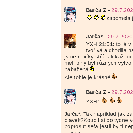
Barča Z
-
29.7.202
zapomela j
Jarča*
-
29.7.2020
YXH 21:51: to já v
tvořivá a chodila n
jsme ruličky střádali každou
měli plný byt různých výtvo
nabažená
Ale tohle je krásné
Barča Z
-
29.7.202
YXH:
Jarča*: Tak napriklad jak z
plavek?Koupit si do tydne v
poprosut sefa jestli by ti n
plavky.