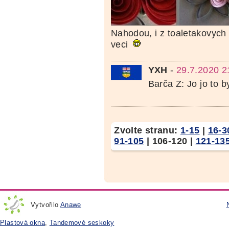
Nahodou, i z toaletakovych r
veci
YXH
-
29.7.2020 2
Barča Z: Jo jo to b
Zvolte stranu:
1-15
|
16-3
91-105
|
106-120
|
121-13
Vytvořilo
Anawe
Plastová okna
,
Tandemové seskoky