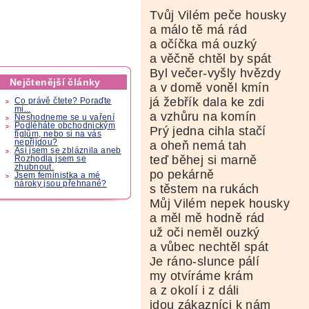
Tvůj Vilém peče housky
a málo tě má rád
a očíčka má ouzký
a věčně chtěl by spát
Byl večer-vyšly hvězdy
Nejčtenější články
a v domě voněl kmín
já žebřík dala ke zdi
Co právě čtete? Poraďte
mi...
a vzhůru na komín
Neshodneme se u vaření
Podléháte obchodnickým
Prý jedna cihla stačí
fíglům, nebo si na vás
nepřijdou?
a oheň nemá tah
Asi jsem se zbláznila aneb
teď běhej si marně
Rozhodla jsem se
zhubnout.
po pekárně
Jsem feministka a mé
nároky jsou přehnané?
s těstem na rukách
Můj Vilém nepek housky
a měl mě hodně rád
už oči neměl ouzký
a vůbec nechtěl spát
Je ráno-slunce pálí
my otvíráme krám
a z okolí i z dáli
jdou zákazníci k nám