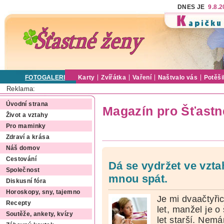
DNES JE
9.8.
FOTOGALERIE
Karty
Zvířátka
Vaření
Naštvalo vás
Potěši
Reklama:
Úvodní strana
Magazín pro Šťastn
Život a vztahy
Pro maminky
Zdraví a krása
Náš domov
Cestování
Dá se vydržet ve vzt
Společnost
mnou spát.
Diskusní fóra
Horoskopy, sny, tajemno
Je mi dvaačtyřic
Recepty
let, manžel je o
Soutěže, ankety, kvízy
let starší. Nem