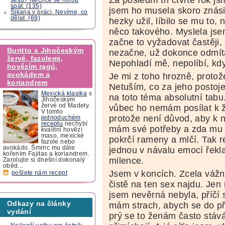
spát. (135)
jsem ho musela skoro znásil
Šikana v práci. Nevíme, co
dělat. (69)
hezky užil, líbilo se mu to,
něco takového. Myslela jsem
začne to vyžadovat častěji,
Buritto s Jihočeským
nezačne, už dokonce odmítá
žervé, fazolemi,
Nepohladí mě, nepolíbí, kdy
hovězím ragú,
avokádem a
Je mi z toho hrozně, protože
koriandrem
Netuším, co za jeho postoje
Mexická klasika
s
na toto téma absolutní tabu
Jihočeským
žervé od Madety.
vůbec ho nemám posílat k
V tomto
protože není důvod, aby k n
jednoduchém
receptu
nechybí
mám své potřeby a zda mu j
kvalitní hovězí
maso, mexické
pokrčí rameny a mlčí. Tak r
fazole nebo
avokádo. Šmrnc mu dáte
jednou v návalu emocí řekla
kořením Fajitas a koriandrem.
milence.
Zarolujte si dnešní dokonalý
oběd...
Jsem v koncích. Zcela vážn
pošlete nám recept
čistě na ten sex najdu. Jen 
jsem nevěrná nebyla, příčí 
Odkazy na články
mám strach, abych se do p
vydání
prý se to ženám často stává,