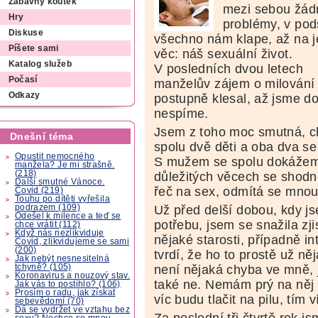
Zábavný koutek
mezi sebou žád
Hry
problémy, v pod
Diskuse
všechno nám klape, až na 
Píšete sami
věc: náš sexuální život.
Katalog služeb
V posledních dvou letech
Počasí
manželův zájem o milování
Odkazy
postupně klesal, až jsme do
nespíme.
Jsem z toho moc smutná, ch
Dnešní téma
spolu dvě děti a oba dva se
Opustit nemocného
S mužem se spolu dokážeme
manžela? Je mi strašně.
(218)
důležitých věcech se shodne
Další smutné Vánoce.
řeč na sex, odmítá se mno
Covid (219)
Touhu po dítěti vyřešila
podrazem (109)
Už před delší dobou, kdy 
Odešel k milence a teď se
potřebu, jsem se snažila zj
chce vrátit (112)
Když nás nezlikviduje
nějaké starosti, případně i
Covid, zlikvidujeme se sami
(200)
tvrdí, že ho to prostě už ně
Jak nebýt nesnesitelná
tchyně? (105)
není nějaká chyba ve mně, j
Koronavirus a nouzový stav.
také ne. Nemám prý na něj 
Jak vás to postihlo? (106)
Prosím o radu, jak získat
víc budu tlačit na pilu, tím 
sebevědomí (70)
Dá se vydržet ve vztahu bez
Za poslední tři čtvrtě rok j
sexu? Nechce se mnou