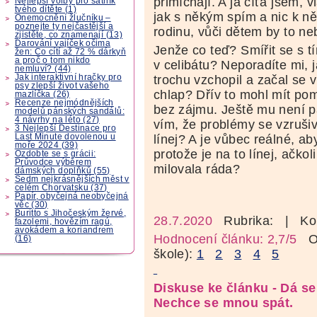
přimíchají. A já cíťa jsem, 
Nejlepší volby pro šatník
tvého dítěte (1)
jak s někým spím a nic k n
Onemocnění žlučníku –
poznejte ty nejčastější a
rodinu, vůči dětem by to neb
zjistěte, co znamenají (13)
Darování vajíček očima
Jenže co teď? Smířit se s t
žen: Co cítí až 72 % dárkyň
a proč o tom nikdo
v celibátu? Neporadíte mi,
nemluví? (44)
Jak interaktivní hračky pro
trochu vzchopil a začal se 
psy zlepší život vašeho
chlap? Dřív to mohl mít pom
mazlíčka (26)
Recenze nejmódnějších
bez zájmu. Ještě mu není pa
modelů pánských sandálů:
4 návrhy na léto (27)
vím, že problémy se vzruši
3 Nejlepší Destinace pro
Last Minute dovolenou u
línej? A je vůbec reálné, ab
moře 2024 (39)
protože je na to línej, ačko
Ozdobte se s grácii:
Průvodce výběrem
milovala ráda?
dámských doplňků (55)
Sedm nejkrásnějších měst v
celém Chorvatsku (37)
Papír, obyčejná neobyčejná
věc (30)
Buritto s Jihočeským žervé,
28.7.2020
Rubrika:
| Ko
fazolemi, hovězím ragú,
avokádem a koriandrem
Hodnocení článku: 2,7/5
Oz
(16)
škole):
1
2
3
4
5
Diskuse ke článku - Dá se
Nechce se mnou spát.