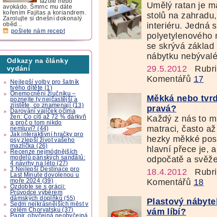
fazole nebo
Umělý ratan je ma
avokádo. Šmrnc mu dáte
kořením Fajitas a koriandrem.
stolů na zahradu,
Zarolujte si dnešní dokonalý
interiéru. Jedná 
oběd...
pošlete nám recept
polyetylenového 
se skrývá základ
nábytku nebývalé
Odkazy na články
29.5.2012
Rubri
vydání
Komentářů
17
Nejlepší volby pro šatník
tvého dítěte (1)
Onemocnění žlučníku –
Měkká nebo tvrd
poznejte ty nejčastější a
zjistěte, co znamenají (13)
pravá?
Darování vajíček očima
žen: Co cítí až 72 % dárkyň
Každý z nás to m
a proč o tom nikdo
matraci, často až
nemluví? (44)
Jak interaktivní hračky pro
hezky měkké post
psy zlepší život vašeho
mazlíčka (26)
hlavní přece je, a
Recenze nejmódnějších
modelů pánských sandálů:
odpočatě a svěže
4 návrhy na léto (27)
3 Nejlepší Destinace pro
18.4.2012
Rubri
Last Minute dovolenou u
Komentářů
18
moře 2024 (39)
Ozdobte se s grácii:
Průvodce výběrem
dámských doplňků (55)
Plastový nábytek
Sedm nejkrásnějších měst v
celém Chorvatsku (37)
vám líbí?
Papír, obyčejná neobyčejná