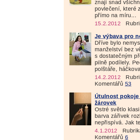
znají snad všich
povlečení, které 
přímo na míru...
15.2.2012
Rubri
Je výbava pro n
Dříve bylo nemysl
manželství bez v
s dostatečným př
pilně podílely. P
polštáře, háčkoval
14.2.2012
Rubri
Komentářů
53
Útulnost pokoje
žárovek
Ostré světlo klas
barva zářivek roz
nepřispívá. Jak te
4.1.2012
Rubrik
Komentářů
6