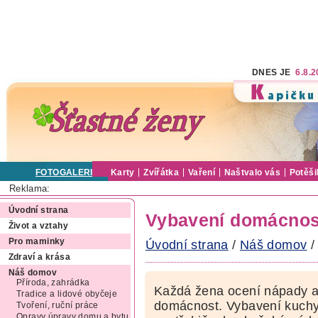
DNES JE
6.8.
FOTOGALERIE
Karty
Zvířátka
Vaření
Naštvalo vás
Potěši
Reklama:
Úvodní strana
Vybavení domácnos
Život a vztahy
Pro maminky
Úvodní strana
/
Náš domov
/
Zdraví a krása
Náš domov
Příroda, zahrádka
Každá žena ocení nápady a 
Tradice a lidové obyčeje
domácnost. Vybavení kuchy
Tvoření, ruční práce
Opravy úpravy domu a bytu