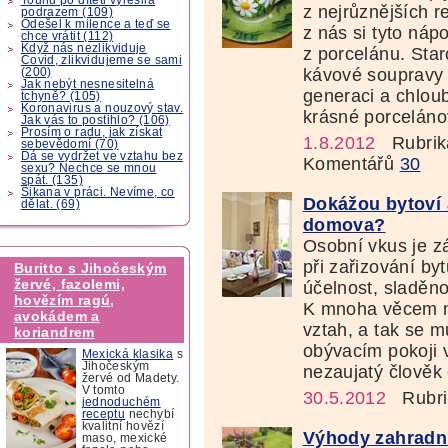
z nejrůznějších r
podrazem (109)
Odešel k milence a teď se
z nás si tyto náp
chce vrátit (112)
Když nás nezlikviduje
z porcelánu. Sta
Covid, zlikvidujeme se sami
kávové soupravy 
(200)
Jak nebýt nesnesitelná
generaci a chlou
tchyně? (105)
Koronavirus a nouzový stav.
krásné porceláno
Jak vás to postihlo? (106)
Prosím o radu, jak získat
1.8.2012
Rubrik
sebevědomí (70)
Dá se vydržet ve vztahu bez
Komentářů
30
sexu? Nechce se mnou
spát. (135)
Šikana v práci. Nevíme, co
Dokážou bytoví a
dělat. (69)
domova?
Osobní vkus je zá
při zařizování by
Buritto s Jihočeským
žervé, fazolemi,
účelnost, sladěn
hovězím ragú,
K mnoha věcem m
avokádem a
vztah, a tak se m
koriandrem
obývacím pokoji 
Mexická klasika
s
Jihočeským
nezaujatý člověk 
žervé od Madety.
V tomto
30.5.2012
Rubri
jednoduchém
receptu
nechybí
kvalitní hovězí
Výhody zahradn
maso, mexické