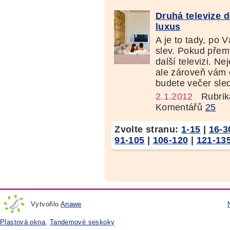
Druhá televize 
luxus
A je to tady, po 
slev. Pokud přemýš
další televizi. Ne
ale zároveň vám 
budete večer sled
2.1.2012
Rubrik
Komentářů
25
Zvolte stranu:
1-15
|
16-3
91-105
|
106-120
|
121-13
Vytvořilo
Anawe
Plastová okna
,
Tandemové seskoky