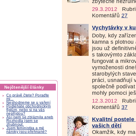
zbytečně nezruin
29.3.2012
Rubri
Komentářů
27
Vychytávky v k
Doby, kdy zaříze
kamna s plotnou 
jsou už definitiv
s takovýmto zákl
fungovat a mikrov
vymoženosti dneš
starobylých stave
práci, usnadňují 
společně podívat 
Nejčtenější články
mohly pomoci ješ
Co právě čtete? Poraďte
mi...
12.3.2012
Rubri
Neshodneme se u vaření
Komentářů
37
Podléháte obchodnickým
fíglům, nebo si na vás
nepřijdou?
Asi jsem se zbláznila aneb
Kvalitní postele
Rozhodla jsem se
vašich dětí
zhubnout.
Jsem feministka a mé
Okamžik, kdy mal
nároky jsou přehnané?