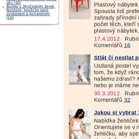
věc (30)
Plastový nábytek
Buritto s Jihočeským žervé,
Spousta lidí pref
fazolemi, hovězím ragú,
avokádem a koriandrem
zahrady přírodní 
(16)
počet těch, kteří
plastový nábytek.
17.4.2012
Rubri
Komentářů
16
Stlát či nestlat 
Ustlaná postel v
tom, že když rán
našemu zdraví? Ma
nebo je máme nec
30.3.2012
Rubri
Komentářů
32
Jakou si vybrat
Nabídka žehliček
Orientujete se v 
žehličku, aby spl