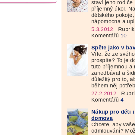
staví jeho rodiče
příjemný úkol. Na
dětského pokoje, 
nápomocna a uplat
5.3.2012
Rubrik
Komentářů
10
Spěte jako v bav
Víte, že ze svého
prospíte? To je d
tuto příjemnou a 
zanedbávat a šidi
důležitý pro to, a
během něj potřebn
27.2.2012
Rubri
Komentářů
4
Nákup pro děti 
domova
Chcete, aby vaše 
odmlouvání? Mož