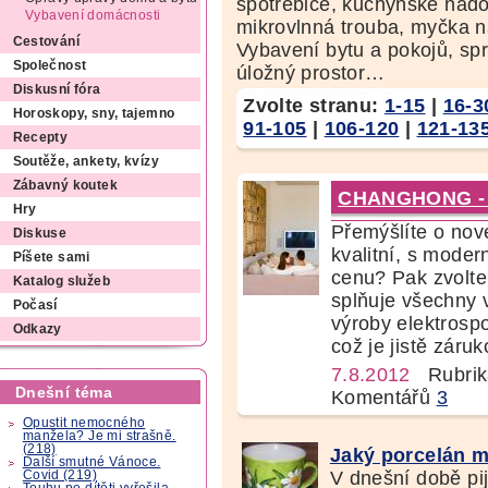
spotřebiče, kuchyňské nád
Vybavení domácnosti
mikrovlnná trouba, myčka 
Cestování
Vybavení bytu a pokojů, spr
Společnost
úložný prostor…
Diskusní fóra
Zvolte stranu:
1-15
|
16-3
Horoskopy, sny, tajemno
91-105
|
106-120
|
121-13
Recepty
Soutěže, ankety, kvízy
Zábavný koutek
CHANGHONG - tr
Hry
Přemýšlíte o nové
Diskuse
kvalitní, s mode
Píšete sami
cenu? Pak zvol
Katalog služeb
splňuje všechny 
Počasí
výroby elektrosp
Odkazy
což je jistě záruko
7.8.2012
Rubrik
Dnešní téma
Komentářů
3
Opustit nemocného
manžela? Je mi strašně.
(218)
Jaký porcelán m
Další smutné Vánoce.
V dnešní době pi
Covid (219)
Touhu po dítěti vyřešila