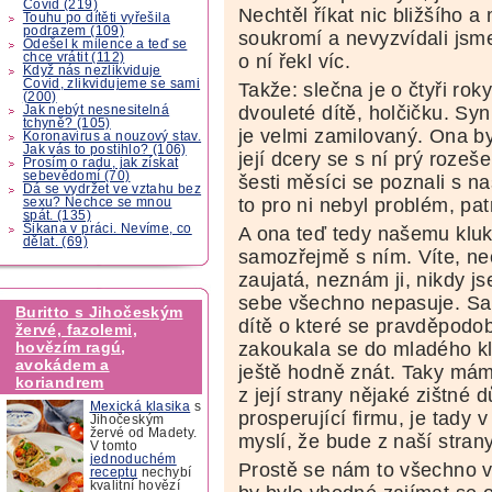
Covid (219)
Nechtěl říkat nic bližšího 
Touhu po dítěti vyřešila
podrazem (109)
soukromí a nevyzvídali jsm
Odešel k milence a teď se
chce vrátit (112)
o ní řekl víc.
Když nás nezlikviduje
Covid, zlikvidujeme se sami
Takže: slečna je o čtyři rok
(200)
dvouleté dítě, holčičku. Syn
Jak nebýt nesnesitelná
tchyně? (105)
je velmi zamilovaný. Ona by
Koronavirus a nouzový stav.
Jak vás to postihlo? (106)
její dcery se s ní prý rozeš
Prosím o radu, jak získat
sebevědomí (70)
šesti měsíci se poznali s n
Dá se vydržet ve vztahu bez
to pro ni nebyl problém, patr
sexu? Nechce se mnou
spát. (135)
Šikana v práci. Nevíme, co
A ona teď tedy našemu kluk
dělat. (69)
samozřejmě s ním. Víte, nec
zaujatá, neznám ji, nikdy js
sebe všechno nepasuje. Sa
Buritto s Jihočeským
dítě o které se pravděpodobn
žervé, fazolemi,
zakoukala se do mladého klu
hovězím ragú,
avokádem a
ještě hodně znát. Taky máme
koriandrem
z její strany nějaké zištné
Mexická klasika
s
prosperující firmu, je tady
Jihočeským
žervé od Madety.
myslí, že bude z naší stra
V tomto
jednoduchém
Prostě se nám to všechno vů
receptu
nechybí
kvalitní hovězí