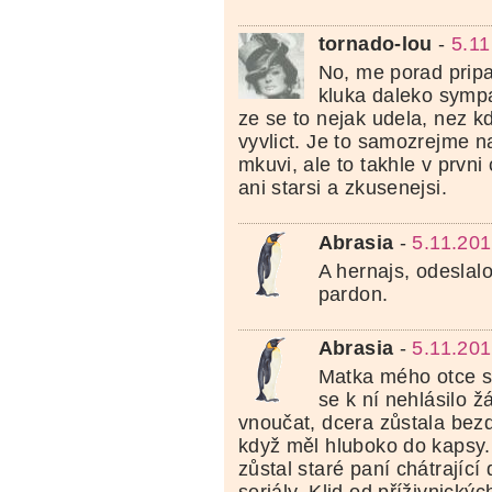
tornado-lou
-
5.11
No, me porad prip
kluka daleko sympat
ze se to nejak udela, nez k
vyvlict. Je to samozrejme n
mkuvi, ale to takhle v prvni c
ani starsi a zkusenejsi.
Abrasia
-
5.11.201
A hernajs, odeslalo 
pardon.
Abrasia
-
5.11.201
Matka mého otce s
se k ní nehlásilo ž
vnoučat, dcera zůstala bezd
když měl hluboko do kapsy.
zůstal staré paní chátrajíc