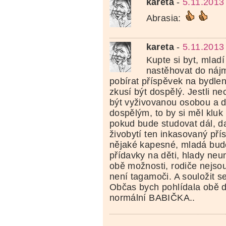
kareta
-
5.11.2013
Abrasia:
kareta
-
5.11.2013
Kupte si byt, mlad
nastěhovat do náj
pobírat příspěvek na bydlen
zkusí být dospělý. Jestli ne
být vyživovanou osobou a de
dospělým, to by si měl kluk
pokud bude studovat dál, d
živobytí ten inkasovaný pří
nějaké kapesné, mladá bude
přídavky na děti, hlady neu
obě možnosti, rodiče nejsou
není tagamoči. A souložit s
Občas bych pohlídala obě dě
normální BABIČKA..