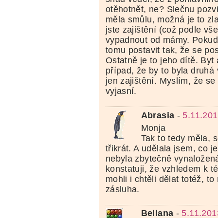
otěhotnět, ne? Slečnu pozvi,
měla smůlu, možná je to zla
jste zajištění (což podle vš
vypadnout od mámy. Pokud 
tomu postavit tak, že se post
Ostatně je to jeho dítě. Byt
případ, že by to byla druhá
jen zajištění. Myslím, že se
vyjasní.
Abrasia
-
5.11.201
Monja
Tak to tedy měla, s
třikrát. A udělala jsem, co 
nebyla zbytečně vynaložen
konstatuji, že vzhledem k té 
mohli i chtěli dělat totéž, t
zásluha.
Bellana
-
5.11.201