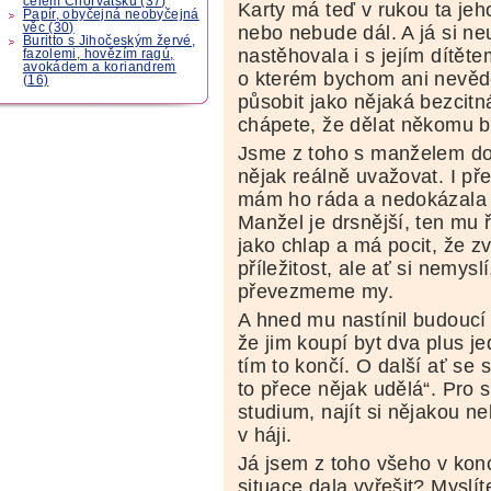
celém Chorvatsku (37)
Karty má teď v rukou ta jeho
Papír, obyčejná neobyčejná
věc (30)
nebo nebude dál. A já si n
Buritto s Jihočeským žervé,
nastěhovala i s jejím dítě
fazolemi, hovězím ragú,
avokádem a koriandrem
o kterém bychom ani nevěděl
(16)
působit jako nějaká bezcit
chápete, že dělat někomu 
Jsme z toho s manželem dos
nějak reálně uvažovat. I př
mám ho ráda a nedokázala 
Manžel je drsnější, ten mu ř
jako chlap a má pocit, že z
příležitost, ale ať si nemys
převezmeme my.
A hned mu nastínil budoucí
že jim koupí byt dva plus j
tím to končí. O další ať se 
to přece nějak udělá“. Pro 
studium, najít si nějakou n
v háji.
Já jsem z toho všeho v konc
situace dala vyřešit? Myslí