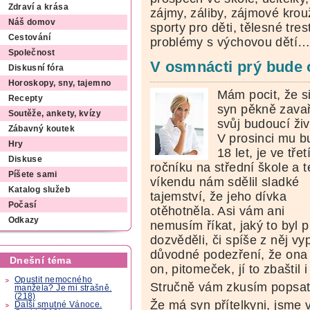
Zdraví a krása
zájmy, záliby, zájmové krou
Náš domov
sporty pro děti, tělesné tre
Cestování
problémy s výchovou dětí
Společnost
V osmnácti prý bude
Diskusní fóra
Horoskopy, sny, tajemno
Mám pocit, že s
Recepty
syn pěkně zavař
Soutěže, ankety, kvízy
svůj budoucí živ
Zábavný koutek
V prosinci mu b
Hry
18 let, je ve tře
Diskuse
ročníku na střední škole a 
Píšete sami
víkendu nám sdělil sladké
Katalog služeb
tajemství, že jeho dívka
Počasí
otěhotněla. Asi vám ani
Odkazy
nemusím říkat, jaký to byl 
dozvěděli, či spíše z něj v
důvodné podezření, že ona 
Dnešní téma
on, pitomeček, jí to zbaštil 
Opustit nemocného
Stručně vám zkusím popsat,
manžela? Je mi strašně.
(218)
Že má syn přítelkyni, jsme 
Další smutné Vánoce.