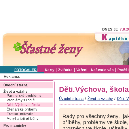
DNES JE
7.8.
FOTOGALERIE
Karty
Zvířátka
Vaření
Naštvalo vás
Potěši
Reklama:
Úvodní strana
Děti.Výchova, škola
Život a vztahy
Partnerské problémy
Úvodní strana
/
Život a vztahy
/
Děti. 
Problémy s rodiči
Děti. Výchova, škola
Čtenářské příběhy
Erotika, milování
Rady pro všechny ženy, jak
Meryl a její příběhy
příběhy, problémy ve škole, 
Pro maminky
prospěch ve škole, učitelky,