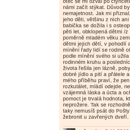
otec se mi ozval po čtyřiceti
námi začít stýkat. Důvod b
nemajetnost. Jak mi přiznal
jeho děti, většinu z nich an
babička se dožila i s osteo
pěti let, obklopená dětmi /z 
poměrně mladém věku zemřel
dětmi jejich dětí, v pohodlí
mínění řady lidí se rodině o
podle mínění svého si užila 
rodinném kruhu a posledních
života řešila jen lázně, pob
dobré jídlo a pití a přátele
mého příběhu praví, že pe
rozkutálet, mládí odejde, n
vzájemná láska a úcta a oc
pomoct je trvalá hodnota, k
neprožere. Tak se rozhodně
taky nemusíš psát do Pošty
žebronit u zavřených dveří.