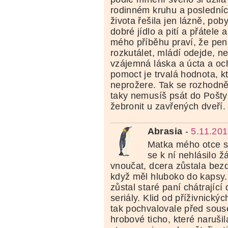
rodinném kruhu a posledních
života řešila jen lázně, pob
dobré jídlo a pití a přátele
mého příběhu praví, že pe
rozkutálet, mládí odejde, n
vzájemná láska a úcta a oc
pomoct je trvalá hodnota, k
neprožere. Tak se rozhodně
taky nemusíš psát do Pošty
žebronit u zavřených dveří.
Abrasia
-
5.11.201
Matka mého otce s
se k ní nehlásilo ž
vnoučat, dcera zůstala bezd
když měl hluboko do kapsy.
zůstal staré paní chátrajíc
seriály. Klid od příživnickýc
tak pochvalovale před sous
hrobové ticho, které narušil