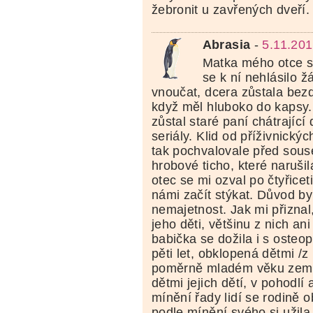
žebronit u zavřených dveří.
Abrasia
-
5.11.201
Matka mého otce s
se k ní nehlásilo ž
vnoučat, dcera zůstala bezd
když měl hluboko do kapsy.
zůstal staré paní chátrajíc
seriály. Klid od příživnickýc
tak pochvalovale před sous
hrobové ticho, které narušil
otec se mi ozval po čtyřiceti
námi začít stýkat. Důvod b
nemajetnost. Jak mi přiznal
jeho děti, většinu z nich an
babička se dožila i s osteo
pěti let, obklopená dětmi /z 
poměrně mladém věku zemřel
dětmi jejich dětí, v pohodlí
mínění řady lidí se rodině o
podle mínění svého si užila 