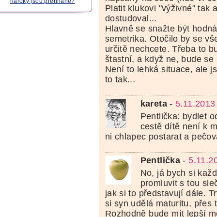
nároky jsou přehnané?
Platit klukovi "výživné" tak 
dostudoval...
Hlavně se snažte být hodná
semetrika. Otočilo by se vš
určitě nechcete. Třeba to b
štastní, a když ne, bude se 
Není to lehká situace, ale j
to tak...
kareta
-
5.11.2013
Pentlička: bydlet 
cestě dítě není k m
ni chlapec postarat a pečo
Pentlička
-
5.11.2
No, já bych si kaž
promluvit s tou sleč
jak si to představují dále. 
si syn udělá maturitu, přes 
Rozhodně bude mít lepší mo