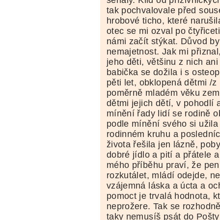
seriály. Klid od příživnickýc
tak pochvalovale před sous
hrobové ticho, které narušil
otec se mi ozval po čtyřiceti
námi začít stýkat. Důvod b
nemajetnost. Jak mi přiznal
jeho děti, většinu z nich an
babička se dožila i s osteo
pěti let, obklopená dětmi /z 
poměrně mladém věku zemřel
dětmi jejich dětí, v pohodlí
mínění řady lidí se rodině o
podle mínění svého si užila 
rodinném kruhu a posledních
života řešila jen lázně, pob
dobré jídlo a pití a přátele
mého příběhu praví, že pe
rozkutálet, mládí odejde, n
vzájemná láska a úcta a oc
pomoct je trvalá hodnota, k
neprožere. Tak se rozhodně
taky nemusíš psát do Pošty