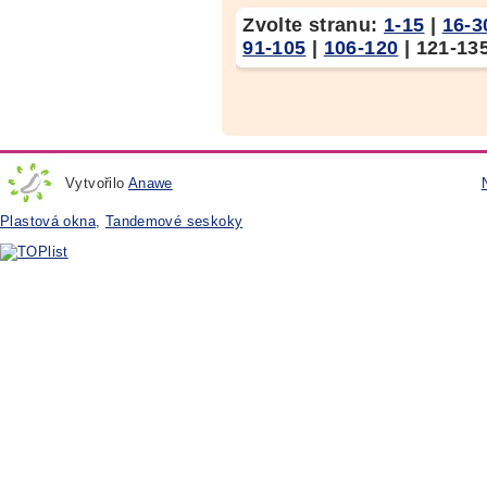
Zvolte stranu:
1-15
|
16-3
91-105
|
106-120
|
121-13
Vytvořilo
Anawe
Plastová okna
,
Tandemové seskoky