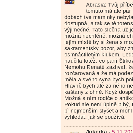
Abrasia: Tvůj příbě
tomuto má ale pár
dobách tvé maminky nebyla
dostupná, a tak se těhotenst
výjimečně. Tato slečna už j
možná nechtěně, možná cht
jejím místě by si žena s m
sakramentsky pozor, aby z
osmnáctiletým klukem. Led
naučila totéž, co paní Štiko
Nemohu Renatě zazlívat, že
rozčarovaná a že má podez
měla a svého syna bych po
Hlavně bych ale za něho ne
kaštany z ohně. Když dospěl
Možná s ním rodiče o antiko
Pokud ale není úplně blbý, 
přinejmenším slyšet a mohl 
vyhledat, jak se používá.
Jokerka
-
5.11.20