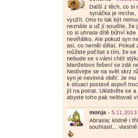
Další z těch, co si 
synáčka je mrcha,
využít. Ono to tak být nemus
neznáte a už jí soudíte, že 
co si uhnala dítě bůhví kde 
neviňátko. Ale pokud syn nec
asi, co neměl dělat. Pokud 
můžete počítat s tím, že se
nebude se s vámi chtít stýk
Manželovo řešení se zdá ne
Nedívejte se na svět skrz rů
syn je nevinná oběť. Je mu 
k situaci postavil aspoň tro
jít na potrat. Uklidněte se a
abyste toho pak nelitovali v
monja
-
5.11.2013
Abrasia: klidně i tř
souhlasit... vlastně