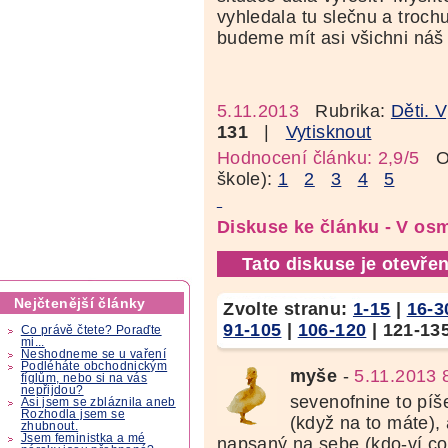
vyhledala tu slečnu a troch
budeme mít asi všichni náš
5.11.2013
Rubrika:
Děti. 
131
|
Vytisknout
Hodnocení článku: 2,9/5
Oz
škole):
1
2
3
4
5
Diskuse ke článku - V os
Tato diskuse je otevřen
Nejčtenější články
Zvolte stranu:
1-15
|
16-3
91-105
|
106-120
|
121-13
Co právě čtete? Poraďte
mi...
Neshodneme se u vaření
Podléháte obchodnickým
myše
-
5.11.2013 
fíglům, nebo si na vás
nepřijdou?
sevenofnine to píše
Asi jsem se zbláznila aneb
Rozhodla jsem se
(když na to máte), 
zhubnout.
Jsem feministka a mé
napsaný na sebe (kdo-ví co 