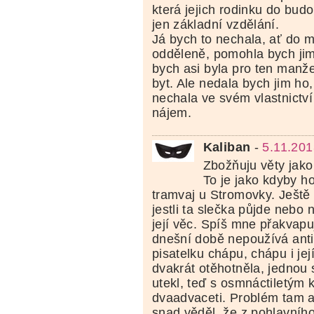
která jejich rodinku do budo
jen základní vzdělání.
Já bych to nechala, ať do ma
odděleně, pomohla bych jim
bych asi byla pro ten manže
byt. Ale nedala bych jim ho
nechala ve svém vlastnictví 
nájem.
Kaliban
-
5.11.201
Zbožňuju věty jako
To je jako kdyby hod
tramvaj u Stromovky. Ještě 
jestli ta slečka půjde nebo 
její věc. Spíš mne přakvapu
dnešní době nepoužívá ant
pisatelku chápu, chápu i jej
dvakrát otěhotněla, jednou 
utekl, teď s osmnáctiletým k
dvaadvaceti. Problém tam as
snad věděl, že z pohlavníh