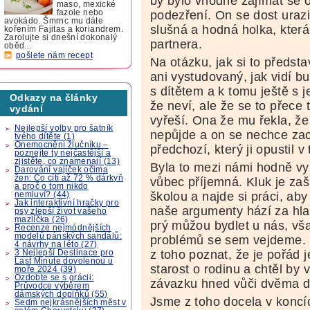
by bylo vhodné zajímat se 
maso, mexické
podezření. On se dost urazil
fazole nebo
avokádo. Šmrnc mu dáte
slušná a hodná holka, kter
kořením Fajitas a koriandrem.
Zarolujte si dnešní dokonalý
partnera.
oběd...
pošlete nám recept
Na otázku, jak si to předst
ani vystudovaný, jak vidí b
s dítětem a k tomu ještě s 
Odkazy na články
že neví, ale že se to přece 
vydání
vyřeší. Ona že mu řekla, ž
Nejlepší volby pro šatník
nepůjde a on se nechce zach
tvého dítěte (1)
Onemocnění žlučníku –
předchozí, který ji opustil v
poznejte ty nejčastější a
zjistěte, co znamenají (13)
Byla to mezi námi hodně vy
Darování vajíček očima
žen: Co cítí až 72 % dárkyň
vůbec příjemná. Kluk je zaš
a proč o tom nikdo
školou a najde si práci, aby
nemluví? (44)
Jak interaktivní hračky pro
naše argumenty hází za hla
psy zlepší život vašeho
mazlíčka (26)
prý můžou bydlet u nás, vš
Recenze nejmódnějších
modelů pánských sandálů:
problémů se sem vejdeme. N
4 návrhy na léto (27)
z toho poznat, že je pořád 
3 Nejlepší Destinace pro
Last Minute dovolenou u
starost o rodinu a chtěl by
moře 2024 (39)
Ozdobte se s grácii:
závazku hned vůči dvěma 
Průvodce výběrem
dámských doplňků (55)
Jsme z toho docela v koncí
Sedm nejkrásnějších měst v