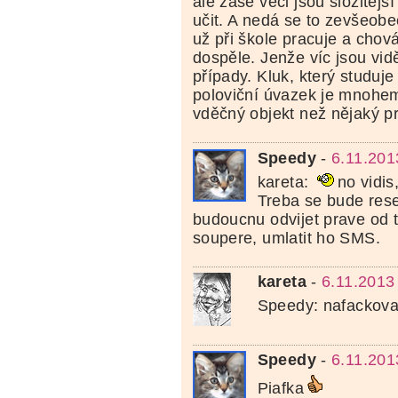
ale zase věci jsou složitější
učit. A nedá se to zevšeobe
už při škole pracuje a cho
dospěle. Jenže víc jsou vid
případy. Kluk, který studuj
poloviční úvazek je mnoh
vděčný objekt než nějaký pr
Speedy
-
6.11.201
kareta:
no vidis
Treba se bude resen
budoucnu odvijet prave od to
soupere, umlatit ho SMS.
kareta
-
6.11.2013
Speedy: nafackoval
Speedy
-
6.11.201
Piafka