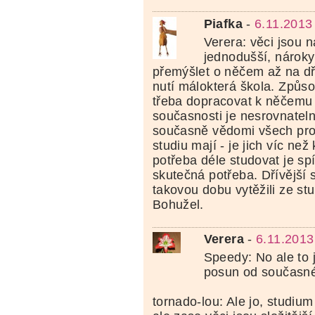
Piafka
-
6.11.2013
Verera: věci jsou 
jednodušší, nároky
přemýšlet o něčem až na d
nutí málokterá škola. Způso
třeba dopracovat k něčemu 
současnosti je nesrovnateln
současně vědomi všech pros
studiu mají - je jich víc než
potřeba déle studovat je spí
skutečná potřeba. Dřívější 
takovou dobu vytěžili ze s
Bohužel.
Verera
-
6.11.2013
Speedy: No ale to 
posun od současné
tornado-lou: Ale jo, studium