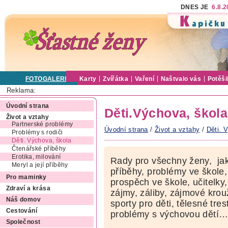
DNES JE
6.8.
FOTOGALERIE
Karty
Zvířátka
Vaření
Naštvalo vás
Potěši
Reklama:
Úvodní strana
Děti.Výchova, škola
Život a vztahy
Partnerské problémy
Úvodní strana
/
Život a vztahy
/
Děti. 
Problémy s rodiči
Děti. Výchova, škola
Čtenářské příběhy
Erotika, milování
Rady pro všechny ženy, jak
Meryl a její příběhy
příběhy, problémy ve škole, 
Pro maminky
prospěch ve škole, učitelky,
Zdraví a krása
zájmy, záliby, zájmové krou
Náš domov
sporty pro děti, tělesné tre
Cestování
problémy s výchovou dětí
Společnost