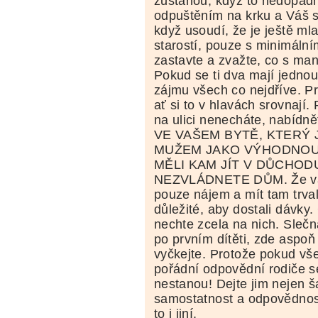
zůstanou, když to nedopadn
odpuštěním na krku a Váš s
když usoudí, že je ještě ml
starostí, pouze s minimální
zastavte a zvažte, co s ma
Pokud se ti dva mají jednou r
zájmu všech co nejdříve. Pr
ať si to v hlavách srovnají.
na ulici nenecháte, nabídn
VE VAŠEM BYTĚ, KTERÝ J
MUŽEM JAKO VÝHODNOU 
MĚLI KAM JÍT V DŮCHODU
NEZVLÁDNETE DŮM. Že vá
pouze nájem a mít tam trval
důležité, aby dostali dávky.
nechte zcela na nich. Slečn
po prvním dítěti, zde aspoň 
vyčkejte. Protože pokud vše
pořádní odpovědní rodiče se
nestanou! Dejte jim nejen ša
samostatnost a odpovědnost
to i jiní.