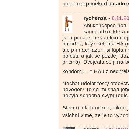
podle me ponekud paradoxn
rychenza
-
6.11.2
Antikoncepce nen
kamaradku, ktera 
jsou pocate pres antikoncep
narodila, kdyz selhala HA (
ale pri nachlazeni si lupla i
bolesti, a jak se pozdeji doz
pricina). Dvojcata se ji nar
kondomu - o HA uz nechtela
Nechat udelat testy otcovstv
nevedel? To se mi snad jen
nebyla schopna svym rodic
Slecnu nikdo nezna, nikdo ji
vsichni vime, ze je to vypo