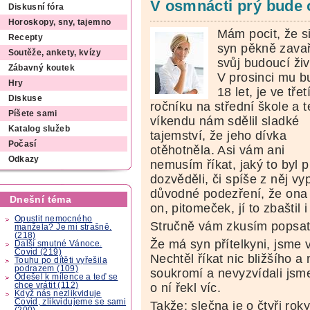
V osmnácti prý bude
Diskusní fóra
Horoskopy, sny, tajemno
Mám pocit, že s
Recepty
syn pěkně zavař
Soutěže, ankety, kvízy
svůj budoucí živ
Zábavný koutek
V prosinci mu b
Hry
18 let, je ve tře
Diskuse
ročníku na střední škole a 
Píšete sami
víkendu nám sdělil sladké
Katalog služeb
tajemství, že jeho dívka
Počasí
otěhotněla. Asi vám ani
Odkazy
nemusím říkat, jaký to byl 
dozvěděli, či spíše z něj v
důvodné podezření, že ona 
Dnešní téma
on, pitomeček, jí to zbaštil 
Opustit nemocného
Stručně vám zkusím popsat,
manžela? Je mi strašně.
(218)
Že má syn přítelkyni, jsme 
Další smutné Vánoce.
Covid (219)
Nechtěl říkat nic bližšího 
Touhu po dítěti vyřešila
podrazem (109)
soukromí a nevyzvídali jsm
Odešel k milence a teď se
chce vrátit (112)
o ní řekl víc.
Když nás nezlikviduje
Covid, zlikvidujeme se sami
Takže: slečna je o čtyři rok
(200)