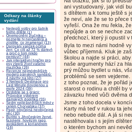
Na otázku, jak si to předst
ani vystudovaný, jak vidí b
s dítětem a k tomu ještě s 
Odkazy na články
že neví, ale že se to přece 
vydání
vyřeší. Ona že mu řekla, ž
Nejlepší volby pro šatník
nepůjde a on se nechce zach
tvého dítěte (1)
Onemocnění žlučníku –
předchozí, který ji opustil v
poznejte ty nejčastější a
zjistěte, co znamenají (13)
Byla to mezi námi hodně vy
Darování vajíček očima
žen: Co cítí až 72 % dárkyň
vůbec příjemná. Kluk je zaš
a proč o tom nikdo
školou a najde si práci, aby
nemluví? (44)
Jak interaktivní hračky pro
naše argumenty hází za hla
psy zlepší život vašeho
mazlíčka (26)
prý můžou bydlet u nás, vš
Recenze nejmódnějších
modelů pánských sandálů:
problémů se sem vejdeme. N
4 návrhy na léto (27)
z toho poznat, že je pořád 
3 Nejlepší Destinace pro
Last Minute dovolenou u
starost o rodinu a chtěl by
moře 2024 (39)
Ozdobte se s grácii:
závazku hned vůči dvěma 
Průvodce výběrem
dámských doplňků (55)
Jsme z toho docela v koncí
Sedm nejkrásnějších měst v
celém Chorvatsku (37)
Karty má teď v rukou ta jeho
Papír, obyčejná neobyčejná
věc (30)
nebo nebude dál. A já si n
Buritto s Jihočeským žervé,
nastěhovala i s jejím dítě
fazolemi, hovězím ragú,
avokádem a koriandrem
o kterém bychom ani nevěděl
(16)