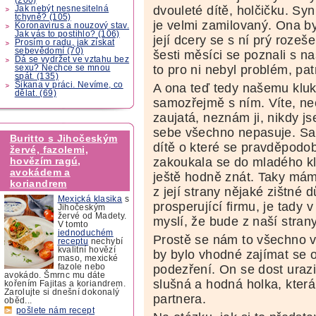
dvouleté dítě, holčičku. Syn
Jak nebýt nesnesitelná
tchyně? (105)
je velmi zamilovaný. Ona by
Koronavirus a nouzový stav.
Jak vás to postihlo? (106)
její dcery se s ní prý rozeš
Prosím o radu, jak získat
sebevědomí (70)
šesti měsíci se poznali s n
Dá se vydržet ve vztahu bez
to pro ni nebyl problém, patr
sexu? Nechce se mnou
spát. (135)
Šikana v práci. Nevíme, co
A ona teď tedy našemu kluk
dělat. (69)
samozřejmě s ním. Víte, nec
zaujatá, neznám ji, nikdy js
sebe všechno nepasuje. Sa
Buritto s Jihočeským
dítě o které se pravděpodobn
žervé, fazolemi,
zakoukala se do mladého klu
hovězím ragú,
avokádem a
ještě hodně znát. Taky máme
koriandrem
z její strany nějaké zištné
Mexická klasika
s
prosperující firmu, je tady
Jihočeským
žervé od Madety.
myslí, že bude z naší stra
V tomto
jednoduchém
Prostě se nám to všechno vů
receptu
nechybí
kvalitní hovězí
by bylo vhodné zajímat se 
maso, mexické
podezření. On se dost urazil
fazole nebo
avokádo. Šmrnc mu dáte
slušná a hodná holka, kter
kořením Fajitas a koriandrem.
Zarolujte si dnešní dokonalý
partnera.
oběd...
pošlete nám recept