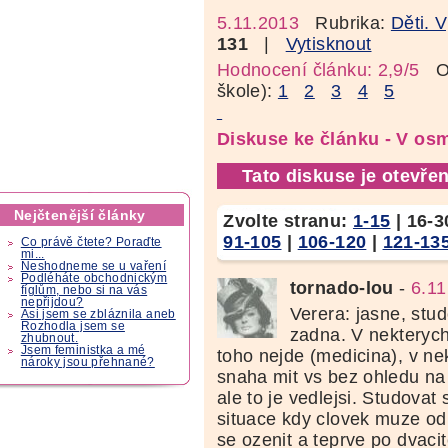
5.11.2013
Rubrika:
Děti. 
131
|
Vytisknout
Hodnocení článku: 2,9/5
Oz
škole):
1
2
3
4
5
Diskuse ke článku - V os
Tato diskuse je otevřen
Nejčtenější články
Zvolte stranu:
1-15
|
16-3
91-105
|
106-120
|
121-13
Co právě čtete? Poraďte
mi...
Neshodneme se u vaření
Podléháte obchodnickým
tornado-lou
-
6.11
fíglům, nebo si na vás
nepřijdou?
Verera: jasne, stu
Asi jsem se zbláznila aneb
Rozhodla jsem se
zadna. V nekteryc
zhubnout.
Jsem feministka a mé
toho nejde (medicina), v nek
nároky jsou přehnané?
snaha mit vs bez ohledu na t
ale to je vedlejsi. Studovat
situace kdy clovek muze od 
se ozenit a teprve po dvacit