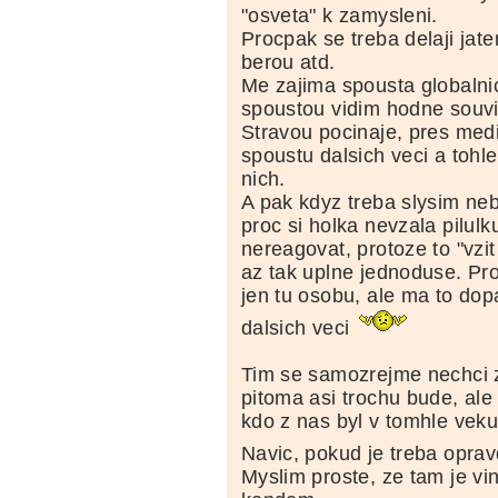
"osveta" k zamysleni.
Procpak se treba delaji jater
berou atd.
Me zajima spousta globalni
spoustou vidim hodne souvis
Stravou pocinaje, pres medi
spoustu dalsich veci a tohle
nich.
A pak kdyz treba slysim neb
proc si holka nevzala pilulk
nereagovat, protoze to "vzit
az tak uplne jednoduse. Pro
jen tu osobu, ale ma to do
dalsich veci
Tim se samozrejme nechci z
pitoma asi trochu bude, ale
kdo z nas byl v tomhle vek
Navic, pokud je treba opr
Myslim proste, ze tam je vin