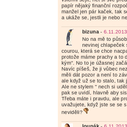
papír nějaký finanční rozpoč
manžel jen pár kaček, tak s
a ukáže se, jestli je nebo n
bizuna
-
6.11.2013
No na mě to působí
nevinej chlapeček 
courou, která se chce nacpa
protože máme prachy a to dí
kým". No to je úžasnej začá
Navíc píšeš, že ji vůbec n
měli dát pozor a není to zá
ale když už se to stalo, tak 
Ale ne stylem " nech si uděl
pak se uvidí, hlavně aby sis
Třeba máte i pravdu, ale pr
uvažujete, když jste se se s
neviděli?
loupák
-
6.11.2013