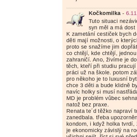
Kočkomilka
-
6.11
Tuto situaci nezáv
syn měl a má dost 
K zametání cestiček bych do
děti mají možnosti, o který
proto se snažíme jim dopřá
co chtějí, kde chtějí, jedno
zahraničí. Ano, živíme je do
těch, kteří při studiu pracují
práci už na škole. potom zál
pro někoho je to luxusní by
chce 3 děti a bude klidně b
navíc holky si musí nastřád
MD je problém vůbec sehnat
natož bez praxe.
Renata te´d těžko napraví t
zanedbala. třeba upozorněn
kondom, i když holka tvrdí,
je ekonomicky závislý na rod
všichni sejít, říct si své př