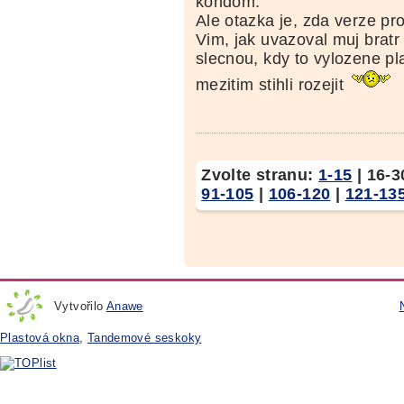
kondom.
Ale otazka je, zda verze pro
Vim, jak uvazoval muj brat
slecnou, kdy to vylozene pl
mezitim stihli rozejit
Zvolte stranu:
1-15
|
16-3
91-105
|
106-120
|
121-13
Vytvořilo
Anawe
Plastová okna
,
Tandemové seskoky