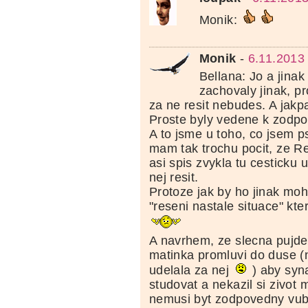
Monik:
Monik
-
6.11.2013
Bellana: Jo a jinak 
zachovaly jinak, pr
za ne resit nebudes. A jakp
Proste byly vedene k zodpo
A to jsme u toho, co jsem p
mam tak trochu pocit, ze R
asi spis zvykla tu cesticku 
nej resit.
Protoze jak by ho jinak mo
"reseni nastale situace" kt
A navrhem, ze slecna pujde 
matinka promluvi do duse (n
udelala za nej
) aby syn
studovat a nekazil si zivot 
nemusi byt zodpovedny vub