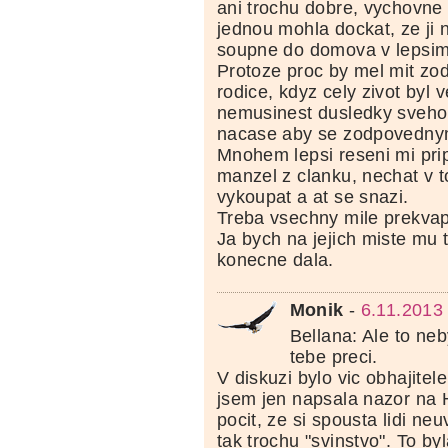
ani trochu dobre, vychovne 
jednou mohla dockat, ze ji 
soupne do domova v lepsim
Protoze proc by mel mit zo
rodice, kdyz cely zivot byl 
nemusinest dusledky sveho
nacase aby se zodpovednym
Mnohem lepsi reseni mi prip
manzel z clanku, nechat v 
vykoupat a at se snazi.
Treba vsechny mile prekvap
Ja bych na jejich miste mu 
konecne dala.
Monik
-
6.11.2013
Bellana: Ale to ne
tebe preci.
V diskuzi bylo vic obhajitel
jsem jen napsala nazor na
pocit, ze si spousta lidi ne
tak trochu "svinstvo". To by