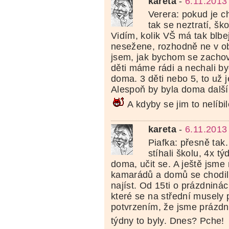
kareta
-
6.11.2013
Verera: pokud je ch
tak se neztratí, šk
Vidím, kolik VŠ má tak blbej
nesežene, rozhodně ne v ob
jsem, jak bychom se zachov
děti máme rádi a nechali by
doma. 3 děti nebo 5, to už j
Alespoň by byla doma dalš
A kdyby se jim to nelíbi
kareta
-
6.11.2013
Piafka: přesně tak
stíhali školu, 4x t
doma, učit se. A ještě jsme
kamarádů a domů se chodili
najíst. Od 15ti o prázdniná
které se na střední musely
potvrzením, že jsme prázdni
týdny to byly. Dnes? Pche!