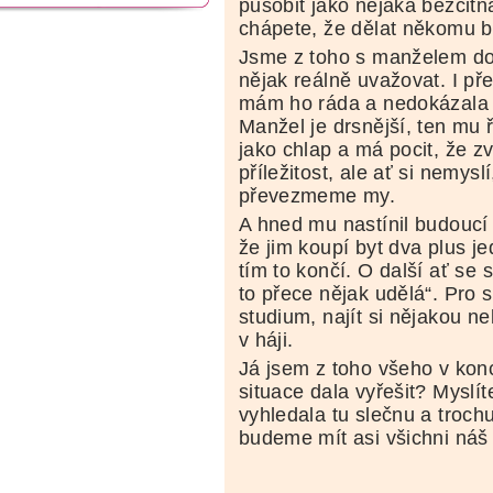
působit jako nějaká bezcit
chápete, že dělat někomu 
Jsme z toho s manželem dos
nějak reálně uvažovat. I př
mám ho ráda a nedokázala 
Manžel je drsnější, ten mu ř
jako chlap a má pocit, že z
příležitost, ale ať si nemys
převezmeme my.
A hned mu nastínil budoucí
že jim koupí byt dva plus j
tím to končí. O další ať se 
to přece nějak udělá“. Pro 
studium, najít si nějakou n
v háji.
Já jsem z toho všeho v konc
situace dala vyřešit? Myslí
vyhledala tu slečnu a troch
budeme mít asi všichni náš