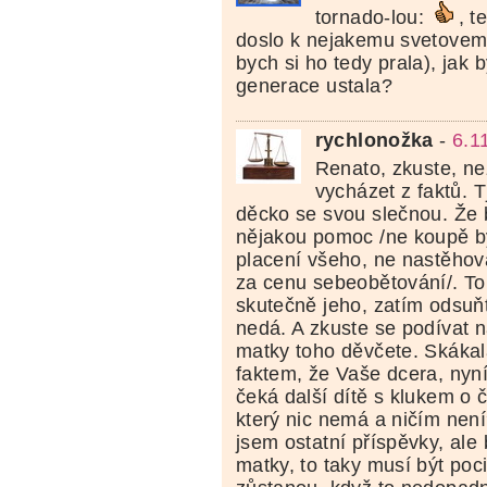
tornado-lou:
, t
doslo k nejakemu svetovemu
bych si ho tedy prala), jak 
generace ustala?
rychlonožka
-
6.1
Renato, zkuste, než
vycházet z faktů. 
děcko se svou slečnou. Že
nějakou pomoc /ne koupě b
placení všeho, ne nastěhov
za cenu sebeobětování/. To
skutečně jeho, zatím odsuňte
nedá. A zkuste se podívat 
matky toho děvčete. Skákal
faktem, že Vaše dcera, nyn
čeká další dítě s klukem o č
který nic nemá a ničím nen
jsem ostatní příspěvky, ale
matky, to taky musí být pocit