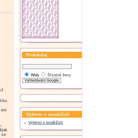
Prohledej
Web
Šťastné ženy
Až
ičku.
 asi
Výherci v soutěžích
Výherci v soutěžích
e,
nějak
 se