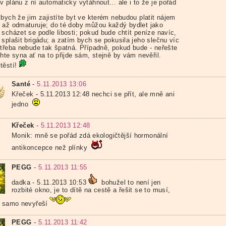
 plánu z ní automaticky vytáhnout... ale i to že je pořád
bych že jim zajistíte byt ve kterém nebudou platit nájem
 až odmaturuje; do té doby můžou každý bydlet jako
 scházet se podle libosti; pokud bude chtít peníze navíc,
 splašit brigádu; a zatím bych se pokusila jeho slečnu víc
 třeba nebude tak špatná. Případně, pokud bude - neřešte
hte syna ať na to přijde sám, stejně by vám nevěřil.
těstí!
Santé
-
5.11.2013 13:06
Křeček - 5.11.2013 12:48 nechci se přít, ale mně ani
jedno
Křeček
-
5.11.2013 12:48
Monik: mně se pořád zdá ekologičtější hormonální
antikoncepce než plínky
PEGG
-
5.11.2013 11:55
dadka - 5.11.2013 10:53
bohužel to není jen
rozbité okno, je to dítě na cestě a řešit se to musí,
e samo nevyřeší
PEGG
-
5.11.2013 11:42