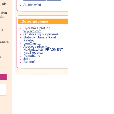
, ale
Archiv kvízů
t dva
 sám,
Doporučujeme
Hydratace pleti od
it?
yvycom.com
Omalovánky k vytisknutí
Zlatnictví Jana a Karel
Kaletovi
enata
LomCars.cz
Abecedazdraví.cz
Nakladatelství FRAGMENT
KupSkodu.cz
5
Pomáháme
Jolis
Barchoš