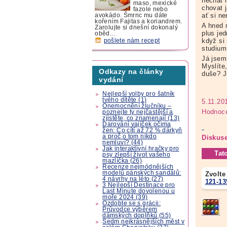
nechat h
maso, mexické
chovat j
fazole nebo
ať si n
avokádo. Šmrnc mu dáte
kořením Fajitas a koriandrem.
A hned 
Zarolujte si dnešní dokonalý
plus je
oběd...
když si
pošlete nám recept
studium,
Já jsem
Myslíte
Odkazy na články
duše? J
vydání
Nejlepší volby pro šatník
tvého dítěte (1)
5.11.20
Onemocnění žlučníku –
Hodnoce
poznejte ty nejčastější a
zjistěte, co znamenají (13)
Darování vajíček očima
žen: Co cítí až 72 % dárkyň
a proč o tom nikdo
Diskuse
nemluví? (44)
Jak interaktivní hračky pro
Tat
psy zlepší život vašeho
mazlíčka (26)
Recenze nejmódnějších
modelů pánských sandálů:
Zvolte
4 návrhy na léto (27)
121-13
3 Nejlepší Destinace pro
Last Minute dovolenou u
moře 2024 (39)
Ozdobte se s grácii:
Průvodce výběrem
dámských doplňků (55)
Sedm nejkrásnějších měst v