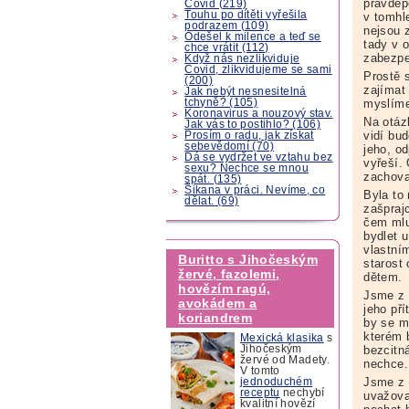
pravděp
Covid (219)
Touhu po dítěti vyřešila
v tomhle
podrazem (109)
nejsou z
Odešel k milence a teď se
tady v 
chce vrátit (112)
zabezp
Když nás nezlikviduje
Covid, zlikvidujeme se sami
Prostě 
(200)
zajímat 
Jak nebýt nesnesitelná
tchyně? (105)
myslíme
Koronavirus a nouzový stav.
Na otáz
Jak vás to postihlo? (106)
vidí bu
Prosím o radu, jak získat
sebevědomí (70)
jeho, o
Dá se vydržet ve vztahu bez
vyřeší.
sexu? Nechce se mnou
zachovat
spát. (135)
Šikana v práci. Nevíme, co
Byla to
dělat. (69)
zašprajc
čem mlu
bydlet 
vlastní
Buritto s Jihočeským
starost
žervé, fazolemi,
dětem.
hovězím ragú,
Jsme z 
avokádem a
jeho pří
koriandrem
by se m
kterém 
Mexická klasika
s
bezcitn
Jihočeským
žervé od Madety.
nechce.
V tomto
Jsme z 
jednoduchém
receptu
nechybí
uvažova
kvalitní hovězí