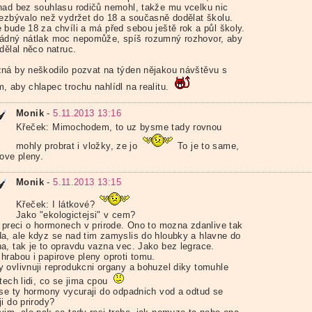
nad bez souhlasu rodičů nemohl, takže mu vcelku nic
nezbývalo než vydržet do 18 a současně dodělat školu.
 bude 18 za chvíli a má před sebou ještě rok a půl školy.
ádný nátlak moc nepomůže, spíš rozumný rozhovor, aby
dělal něco natruc.
ná by neškodilo pozvat na týden nějakou návštěvu s
, aby chlapec trochu nahlídl na realitu.
Monik
-
5.11.2013 13:16
Křeček: Mimochodem, to uz bysme tady rovnou
mohly probrat i vložky, ze jo
To je to same,
rove pleny.
Monik
-
5.11.2013 13:15
Křeček: I látkové?
Jako "ekologictejsi" v cem?
e preci o hormonech v prirode. Ono to mozna zdanlive tak
a, ale kdyz se nad tim zamyslis do hloubky a hlavne do
a, tak je to opravdu vazna vec. Jako bez legrace.
hrabou i papirove pleny oproti tomu.
 ovlivnuji reprodukcni organy a bohuzel diky tomuhle
tech lidi, co se jima cpou
 se ty hormony vycuraji do odpadnich vod a odtud se
i do prirody?