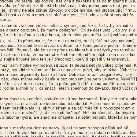
odobně víc starají její rodiče, než ona a zakoukala se do mladého kluka,
 věku je čtyřletý rozdíl ještě hodně znát. Taky máme podezření, jestli v
 její strany nějaké zištné důvody, protože manžel má prosperující firmu, 
okolí dost známý a možná si slečna myslí, že bude z naší strany dobře
ečená.
se nám to všechno vůbec nelíbí a synovi jsme řekli, že by bylo vhodné
se o testy otcovství, že máme podezření. On se dost urazil, co prý si o 
, že je to slušná a hodná holka, která měla jen smůlu na bývalého partn
ku, jak si to představuje, že je mu osmnáct, není ještě ani vystudovaný,
doucnost, že spadne do života s dítětem a k tomu ještě s jedním, které n
dpověděl, že neví, ale že se to přece takhle stává a vždycky se to nějak
 Ona že mu řekla, že na potrat v žádném případě nepůjde a on se nechce
 stejně hnusně jako ten její předchozí, který ji opustil v těhotenství.
 mezi námi hodně vyhrocená situace, ta debata nebyla vůbec příjemná. K
nutý, prý klidně sekne se školou a najde si práci, aby je uživil. Vůbec n
ví a naše argumenty hází za hlavu. Dokonce to už i zorganizoval, prý 
u nás, však máme velký barák a bez problémů se sem vejdeme. Nevěřili
m uším. Je z toho poznat, že je pořád ještě dítě, nemá ponětí, co obnáší
 o rodinu a chtěl by v osmnácti letech spadnout do závazku hned vůči d
toho docela v koncích, protože se cítíme bezmocní. Karty má teď v ruko
telkyně, na ní záleží, co bude nebo nebude dál. A já si neumím představi
i sem nastěhovala i s jejím dítětem a za pár měsíců s novorozencem o
bychom ani nevěděli, jestli je skutečně náš. Nechci působit jako nějaká
á a lakomá hydra, ale snad mě chápete, že dělat někomu blbečka se ná
toho s manželem dost na nervy, já asi nejsem schopná nějak reálně
t. I přes to všechno je to pořád můj syn, mám ho ráda a nedokázala byc