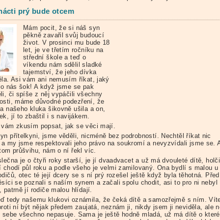
ácti prý bude otcem
Mám pocit, že si náš syn
pěkně zavařil svůj budoucí
život. V prosinci mu bude 18
let, je ve třetím ročníku na
střední škole a teď o
víkendu nám sdělil sladké
tajemství, že jeho dívka
ěla. Asi vám ani nemusím říkat, jaký
pro nás šok! A když jsme se pak
i, či spíše z něj vypáčili všechny
osti, máme důvodné podezření, že
na našeho kluka šikovně ušila a on,
k, jí to zbaštil i s navijákem.
 vám zkusím popsat, jak se věci mají.
yn přítelkyni, jsme věděli, nicméně bez podrobností. Nechtěl říkat nic
o a my jsme respektovali jeho právo na soukromí a nevyzvídali jsme se. 
tom průšvihu, nám o ní řekl víc.
lečna je o čtyři roky starší, je jí dvaadvacet a už má dvouleté dítě, holč
í chodí půl roku a podle všeho je velmi zamilovaný. Ona bydlí s malou u
dičů, otec té její dcery se s ní prý rozešel ještě když byla těhotná. Před
síci se poznali s naším synem a začali spolu chodit, asi to pro ni nebyl
 patrně jí rodiče malou hlídají.
eď tedy našemu klukovi oznámila, že čeká dítě a samozřejmě s ním. Vít
roti ní být nějak předem zaujatá, neznám ji, nikdy jsem ji neviděla, ale 
o sebe všechno nepasuje. Sama je ještě hodně mladá, už má dítě o které