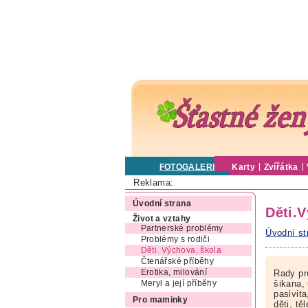
FOTOGALERIE
Karty
Zvířátka
Reklama:
Úvodní strana
Děti.
Život a vztahy
Partnerské problémy
Úvodní st
Problémy s rodiči
Děti. Výchova, škola
Čtenářské příběhy
Erotika, milování
Rady pr
šikana, 
Meryl a její příběhy
pasivit
Pro maminky
děti, t