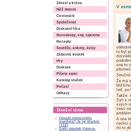
Zdraví a krása
V osmn
Náš domov
Cestování
Společnost
Diskusní fóra
Horoskopy, sny, tajemno
Recepty
otěhotn
Soutěže, ankety, kvízy
to byl 
Zábavný koutek
dozvěděl
podrobn
Hry
ona to 
Diskuse
pitomeče
Píšete sami
Stručně
Katalog služeb
Že má s
bližšíh
Počasí
teď, po 
Odkazy
Takže: s
Syn s n
svých ro
šesti mě
Dnešní téma
problém,
Opustit nemocného
A ona t
manžela? Je mi strašně.
nechci p
(218)
mi to d
Další smutné Vánoce.