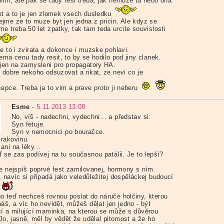
vim, ale pak se tady resi treba, jak nemuze ta nebo ona
et a to je jen zlomek vsech dusledku
jme ze to muze byt jen jedna z pricin. Ale kdyz se
e treba 50 let zpatky, tak tam teda urcite souvislosti
e to i zvirata a dokonce i muzske pohlavi.
ema cenu tady resit, to by se hodilo pod jiny clanek.
 jen na zamysleni pro propagatory HA.
i dobre nekoho odsuzovat a rikat, ze nevi co je
cepce. Treba ja to vim a prave proto ji neberu
Esme
-
5.11.2013 13:08
No, víš - nadechni, vydechni... a představ si:
Syn fetuje.
Syn v nemocnici po bouračce.
rakovinu.
ani na léky...
 se zas podívej na tu současnou patálii. Je to lepší?
je nejspíš poprvé fest zamilovanej, hormony s ním
 navíc si připadá jako veledůležitej dospěláckej budoucí
.
o teď nechceš rovnou poslat do náruče holčiny, kterou
áš, a víc ho nevidět, můžeš dělat jen jedno - být
cí a milující maminka, na kterou se může s důvěrou
 Jo, jasně, měl by vědět že udělal pitomost a že ho