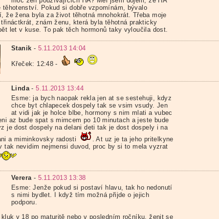
moč žen používajících HA? Měl jsem dojem, že HA
e těhotenství. Pokud si dobře vzpomínám, bývalo
í, že žena byla za život těhotná mnohokrát. Třeba moje
třináctkrát, znám ženu, která byla těhotná prakticky
pět let v kuse. To pak těch hormonů taky vyloučila dost.
Stanik
-
5.11.2013 14:04
Křeček: 12:48 -
Linda
-
5.11.2013 13:44
Esme: ja bych naopak rekla jen at se sestehuji, kdyz
chce byt chlapecek dospely tak se vsim vsudy. Jen
at vidi jak je holce blbe, hormony s nim mlati a vubec
eni az bude spat s mimcem po 10 minutach a jeste bude
z je dost dospely na delani deti tak je dost dospely i na
ni a miminkovsky radosti
. At uz je ta jeho pritelkyne
iv tak nevidim nejmensi duvod, proc by si to mela vyzrat
Verera
-
5.11.2013 13:38
Esme: Jenže pokud si postaví hlavu, tak ho nedonutí
s nimi bydlet. I když tím možná přijde o jejich
podporu.
l kluk v 18 po maturitě nebo v posledním ročníku, ženit se