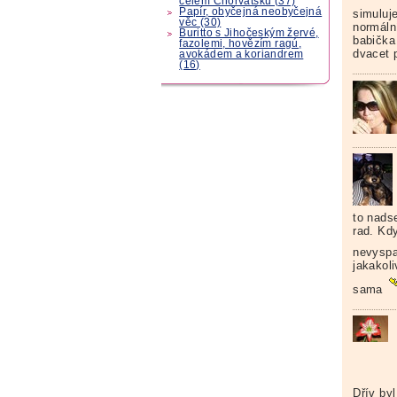
celém Chorvatsku (37)
Papír, obyčejná neobyčejná
simuluj
věc (30)
normáln
Buritto s Jihočeským žervé,
babička 
fazolemi, hovězím ragú,
dvacet 
avokádem a koriandrem
(16)
to nads
rad. Kdy
nevyspa
jakakol
sama
Dřív by