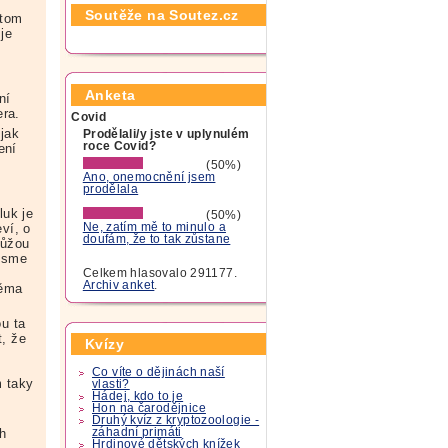
Soutěže na Soutez.cz
 tom
je
Anketa
ní
era.
Covid
 jak
Prodělali/y jste v uplynulém
roce Covid?
ení
(50%)
Ano, onemocnění jsem
prodělala
luk je
(50%)
eví, o
Ne, zatím mě to minulo a
doufám, že to tak zůstane
můžou
 jsme
Celkem hlasovalo 291177.
Archiv anket
.
věma
u ta
t, že
Kvízy
Co víte o dějinách naší
m taky
vlasti?
Hádej, kdo to je
Hon na čarodějnice
Druhý kvíz z kryptozoologie -
záhadní primáti
h
Hrdinové dětských knížek