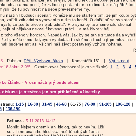
o na holičkách. Manžel je drsnější, ten mu řekl, že dobře, jestli se chce
ako chlap a má pocit, že zvládne postarat se o rodinu, tak má příležitost
emyslí, že tu povinnost na sebe převezmeme my.
mu nastínil budoucí scénář: Pomůže mu se startem tím, že jim koupí by
dna, zařídí základním vybavením a tím to končí. O další ať se syn stará
 myslí, že „se to přece nějak udělá“. Pro syna by to znamenalo skončit
 najít si nějakou nekvalifikovanou práci… a má život v háji.
 z toho všeho v koncích. Napadá vás, jak by se tahle situace dala vyřeš
, že by mělo cenu, kdybych vyhledala tu slečnu a trochu jí promluvila do
inak budeme mít asi všichni náš život postavený vzhůru nohama.
R
13
Rubrika:
Děti. Výchova, škola
| Komentářů
131
|
Vytisknout
ní článku: 2,9/5
Oznámkovat (hodnocení jako ve škole):
1
2
3
4
 ke článku - V osmnácti prý bude otcem
o diskuse je otevřena jen pro přihlášené uživatelky.
 stranu:
1-15
|
16-30
|
31-45
|
46-60
|
61-75
|
76-90
|
91-105
|
106-120
|
5
|
136-150
Bellana
-
5.11.2013 14:12
Monik: Nejsem chemik ani biolog, tak to nevím. Liší
se z hormonálního hlediska moč těhotných žen a