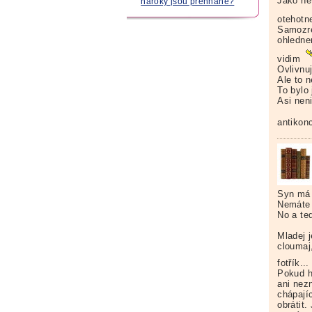
Jako ne
nároky jsou přehnané?
otehotn
Samozre
ohlednem
vidim
Ovlivnuj
Ale to n
To bylo
Asi nen
antikon
Syn má 
Nemáte 
No a teď
Mladej 
cloumaj,
fotřík..
Pokud h
ani nezn
chápají
obrátit.