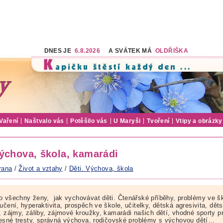
DNES JE
6.8.2026
A SVÁTEK MÁ
OLDŘIŠKA
Vaření
Naštvalo vás
Potěšilo vás
U Maryši
Tvoření
Vtipy a obrázky
Výchova, škola, kamarádi
rana
/
Život a vztahy
/
Děti. Výchova, škola
o všechny ženy, jak vychovávat děti. Čtenářské příběhy, problémy ve šk
učení, hyperaktivita, prospěch ve škole, učitelky, dětská agresivita, dět
a, zájmy, záliby, zájmové kroužky, kamarádi našich dětí, vhodné sporty p
ělesné tresty, správná výchova, rodičovské problémy s výchovou dětí…