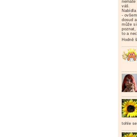
nemáte v
váš.
Nabídla 
- ovšem
dosud a
může si
poznat,
to a nec
Hodně š
tohle s