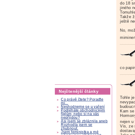
do 18 s
jiného 
Tomuhle
Takže ž
ještě ne
No, mož
miminem
co papi
Nejčtenější články
Tohle j
Co právě čtete? Poraďte
nevypad
mi...
budoucn
Neshodneme se u vaření
Podléháte obchodnickým
Kam se 
fíglům, nebo si na vás
Hormony
nepřijdou?
Asi jsem se zbláznila aneb
nejen u 
Rozhodla jsem se
Vis, ze
zhubnout.
dostavaj
Jsem feministka a mé