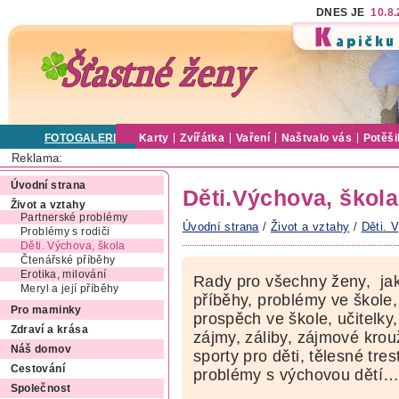
DNES JE
10.8
FOTOGALERIE
Karty
Zvířátka
Vaření
Naštvalo vás
Potěši
Reklama:
Úvodní strana
Děti.Výchova, škola
Život a vztahy
Partnerské problémy
Úvodní strana
/
Život a vztahy
/
Děti. 
Problémy s rodiči
Děti. Výchova, škola
Čtenářské příběhy
Erotika, milování
Rady pro všechny ženy, jak
Meryl a její příběhy
příběhy, problémy ve škole, 
Pro maminky
prospěch ve škole, učitelky,
Zdraví a krása
zájmy, záliby, zájmové krou
Náš domov
sporty pro děti, tělesné tre
Cestování
problémy s výchovou dětí
Společnost