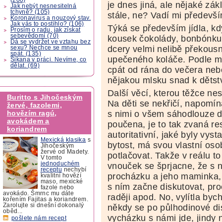
je dnes jiná, ale nějaké zá
Jak nebýt nesnesitelná
tchyně? (105)
stále, ne? Vadí mi předevší
Koronavirus a nouzový stav.
Jak vás to postihlo? (106)
Týká se především jídla, kd
Prosím o radu, jak získat
sebevědomí (70)
kousek čokolády, bonbónku,
Dá se vydržet ve vztahu bez
dcery velmi nelibě překousn
sexu? Nechce se mnou
spát. (135)
upečeného koláče. Podle mě
Šikana v práci. Nevíme, co
dělat. (69)
cpát od rána do večera nebo
nějakou mlsku snad k dětstv
Další věcí, kterou těžce nes
Buritto s Jihočeským
Na děti se nekřičí, napomín
žervé, fazolemi,
s nimi o všem sáhodlouze di
hovězím ragú,
avokádem a
poučena, je to tak zvaná res
koriandrem
autoritativní, jaké byly vys
Mexická klasika
s
bytost, má svou vlastní os
Jihočeským
žervé od Madety.
potlačovat. Takže v reálu to
V tomto
jednoduchém
vnouček se šprjacne, že s 
receptu
nechybí
procházku a jeho maminka, 
kvalitní hovězí
maso, mexické
s ním začne diskutovat, pro
fazole nebo
avokádo. Šmrnc mu dáte
raději apod. No, vylítla byc
kořením Fajitas a koriandrem.
Zarolujte si dnešní dokonalý
někdy se po půlhodinové di
oběd...
vycházku s námi jde, jindy 
pošlete nám recept