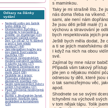
s maminkou.
Taky je mi strašně líto, že
Odkazy na články
nás doma třeba na víkend. T
vydání
sami, ale není nám dopřáno
Nejlepší volby pro šatník
že jsou děti ještě malé (!)
tvého dítěte (1)
výchovu a stravování je odl
Onemocnění žlučníku –
poznejte ty nejčastější a
bych respektovala jejich pra
zjistěte, co znamenají (13)
Darování vajíček očima
Ještě bych měla dodat, že 
žen: Co cítí až 72 % dárkyň
a proč o tom nikdo
a ti se jejich mateřskému di
nemluví? (44)
Jak interaktivní hračky pro
I když na nich na obou vidím
psy zlepší život vašeho
mazlíčka (26)
své.
Recenze nejmódnějších
modelů pánských sandálů:
Zajímal by mne názor babič
4 návrhy na léto (27)
Připadá vám takový přístup 
3 Nejlepší Destinace pro
Last Minute dovolenou u
jde jen o nějakou módní póz
moře 2024 (39)
Ozdobte se s grácii:
odnesou ty děti, které jsou
Průvodce výběrem
dámských doplňků (55)
o tak samozřejmou věc, jako
Sedm nejkrásnějších měst v
apod.
celém Chorvatsku (37)
Papír, obyčejná neobyčejná
věc (30)
Shodnete se se svými dcer
Buritto s Jihočeským žervé,
tchyněmi na výchově svých 
fazolemi, hovězím ragú,
avokádem a koriandrem
v tom nějak tápu. Tolik jse
(16)