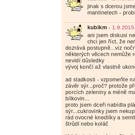
jinak s dcerou jsm
mantinelech - pro
kubikm
-
1.9.2015
ani jsem diskusi n
chci jen říct, že n
dozrává postupně...viz noční
některých věcech nemůže r
nevidí důsledky
vývoj končí až vlastně ukon
ad sladkosti - vzpomeňte n
závěr sýr...proč? protože při
porcích zeleniny a méně m
bílkovin...
proto jsem dceři nabídla pl
sýr...cukrovinky jsem neku
rád ovocné knedlíky a seml
štrůdl nebo koláč