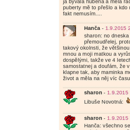
já bývala hubená a měla rá
puberty mě to přešlo a kdo 
fakt nemusím....
Hanča
-
1.9.2015 
sharon: no dneska 
přemoudřelej, prot
takový okolnsti, že většino
mnou a moji matkou a vyrůs
dospělými, takže ve 4 letec
samostatnej a doufám, že 
klapne tak, aby maminka mo
život a měla na něj víc čas
sharon
-
1.9.2015
Libuše Novotná:
sharon
-
1.9.2015
Hanča: všechno se