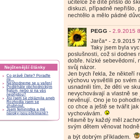
učitelce že dítě přišlo do š
diskuzi, případně nepřišlo,
nechtělo a mělo pádné dův
PEGG
-
2.9.2015 
Jarča* - 2.9.2015 
Taky jsem byla vy
poslušnosti, což si dodnes 
dobře. Nízké sebevědomí, 
svůj názor.
Nejčtenější články
Jen bych řekla, že někteří r
Co právě čtete? Poraďte
výchovu vysvětlili po svém a 
mi...
Neshodneme se u vaření
usnadnili tím, že děti ve sk
Podléháte obchodnickým
fíglům, nebo si na vás
nevychovávají a vlastně se
nepřijdou?
Asi jsem se zbláznila aneb
nevěnují. Ono je to pohodln
Rozhodla jsem se
co chce a ještě se tvářit ja
zhubnout.
Jsem feministka a mé
vychovávám.
nároky jsou přehnané?
Hlavně by každý měl zacho
svým dětem věnovat hodně
a být dobrým příkladem.