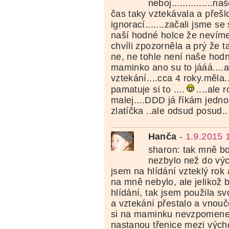
neboj...............
čas taky vztekávala a přešlo
ignorací.......začali jsme s
naší hodné holce že nevíme
chvíli zpozorněla a prý že t
ne, ne tohle není naše hodn
maminko ano su to jááá....a
vztekání....cca 4 roky.měla.
pamatuje si to ....
....ale 
malej....DDD já říkám jedno
zlatíčka ..ale odsud posud...
Hanča
-
1.9.2015 
sharon: tak mně bo
nezbylo než do výc
jsem na hlídání vzteklý rok a
na mně nebylo, ale jelikož 
hlídání, tak jsem použila s
a vztekání přestalo a vnouč
si na maminku nevzpomene
nastanou třenice mezi výc