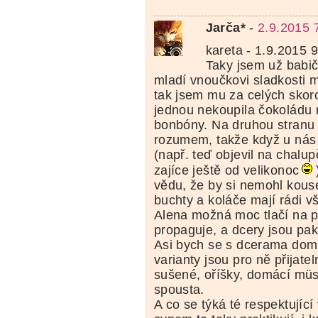
Jarča*
-
2.9.2015 
kareta - 1.9.2015 
Taky jsem už babič
mladí vnoučkovi sladkosti m
tak jsem mu za celých skoro
jednou nekoupila čokoládu
bonbóny. Na druhou stranu 
rozumem, takže když u nás 
(např. teď objevil na chalu
zajíce ještě od velikonoc
vědu, že by si nemohl kous
buchty a koláče mají rádi vš
Alena možná moc tlačí na pi
propaguje, a dcery jsou pa
Asi bych se s dcerama domlu
varianty jsou pro ně přijatel
sušené, oříšky, domácí müsl
spousta.
A co se týká té respektujíc