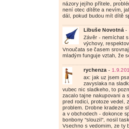
názory jejího přítele, problé
není otec dítěte a nevím, j
dál, pokud budou mít dítě s
Libuše Novotná
-
Závěr - nemíchat 
výchovy, respektova
Vnoučata se časem srovnají.
mladým funguje vztah, že s
rychenza
-
1.9.20
ax: jak uz jsem ps
zavyslaka na slad
vubec nic sladkeho, to pozn
zacalo tajne nakupovani a 
pred rodici, protoze vedel, z
problem. Drobne kradeze s
a v obchodech - dokonce s
bonbony "slouzil", nosil task
Vsechno s vedomim, ze ty 