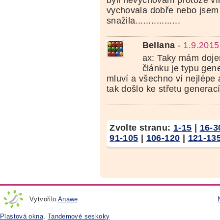
byli nevychovaní protože ví
vychovala dobře nebo jsem
snažila.................
Bellana
-
1.9.2015
ax: Taky mám doje
článku je typu gene
mluví a všechno ví nejlépe 
tak došlo ke střetu generací
Zvolte stranu:
1-15
|
16-3
91-105
|
106-120
|
121-13
Vytvořilo
Anawe
Plastová okna
,
Tandemové seskoky