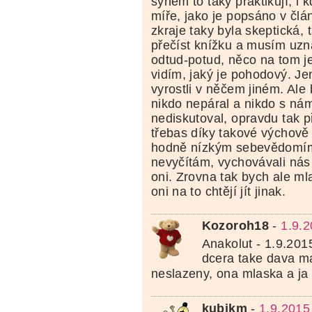
synem to taky praktikují, i 
míře, jako je popsáno v člá
zkraje taky byla skeptická, 
přečíst knížku a musím uzna
odtud-potud, něco na tom je
vidím, jaký je pohodový. Je
vyrostli v něčem jiném. Ale 
nikdo nepáral a nikdo s ná
nediskutoval, opravdu tak 
třebas díky takové výchově
hodně nízkým sebevědomím
nevyčítám, vychovávali nás t
oni. Zrovna tak bych ale ml
oni na to chtějí jít jinak.
Kozoroh18
-
1.9.
Anakolut - 1.9.201
dcera take dava mal
neslazeny, ona mlaska a ja
kubikm
-
1.9.2015