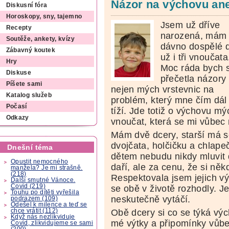
Názor na výchovu ane
Diskusní fóra
Horoskopy, sny, tajemno
Jsem už dříve
Recepty
narozená, mám
Soutěže, ankety, kvízy
dávno dospělé d
Zábavný koutek
už i tři vnoučata
Hry
Moc ráda bych s
Diskuse
přečetla názory
Píšete sami
nejen mých vrstevnic na
Katalog služeb
problém, který mne čím dál 
Počasí
tíží. Jde totiž o výchovu mý
Odkazy
vnoučat, která se mi vůbec 
Mám dvě dcery, starší má s
dvojčata, holčičku a chlape
Dnešní téma
dětem nebudu nikdy mluvit 
Opustit nemocného
daří, ale za cenu, že si ně
manžela? Je mi strašně.
(218)
Respektovala jsem jejich vý
Další smutné Vánoce.
Covid (219)
se obě v životě rozhodly. J
Touhu po dítěti vyřešila
neskutečně vytáčí.
podrazem (109)
Odešel k milence a teď se
chce vrátit (112)
Obě dcery si co se týká vý
Když nás nezlikviduje
mé výtky a připomínky vůbe
Covid, zlikvidujeme se sami
(200)