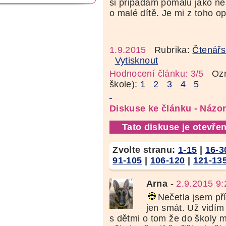
si připadám pomalu jako n
o malé dítě. Je mi z toho
1.9.2015
Rubrika:
Čtenářs
Vytisknout
Hodnocení článku: 3/5
Ozná
škole):
1
2
3
4
5
Diskuse ke článku - Názo
Tato diskuse je otevřen
Zvolte stranu:
1-15
|
16-3
91-105
|
106-120
|
121-13
Arna
-
2.9.2015 9:
Nečetla jsem př
jen smát. Už vidím 
s dětmi o tom že do školy m