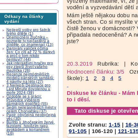
vytížený maximálně, ví, že
vodění a vyzvedávání dětí 
Mám ještě nějakou dobu na
Odkazy na články
všech stran. Co si myslíte 
vydání
čistě ženou v domácnosti? 
Nejlepší volby pro šatník
tvého dítěte (1)
připadala nedoceněná? A n
Onemocnění žlučníku –
jste?
poznejte ty nejčastější a
zjistěte, co znamenají (13)
Darování vajíček očima
žen: Co cítí až 72 % dárkyň
a proč o tom nikdo
nemluví? (44)
20.3.2019
Rubrika:
| Ko
Jak interaktivní hračky pro
psy zlepší život vašeho
mazlíčka (26)
Hodnocení článku: 3/5
Ozná
Recenze nejmódnějších
škole):
1
2
3
4
5
modelů pánských sandálů:
4 návrhy na léto (27)
3 Nejlepší Destinace pro
Last Minute dovolenou u
Diskuse ke článku - Mám
moře 2024 (39)
Ozdobte se s grácii:
to i děsí.
Průvodce výběrem
dámských doplňků (55)
Sedm nejkrásnějších měst v
Tato diskuse je otevřen
celém Chorvatsku (37)
Papír, obyčejná neobyčejná
věc (30)
Buritto s Jihočeským žervé,
Zvolte stranu:
1-15
|
16-3
fazolemi, hovězím ragú,
avokádem a koriandrem
91-105
|
106-120
|
121-13
(16)