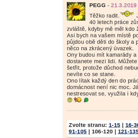
PEGG
-
21.3.2019
Těžko radit.
J
40 letech práce zů
zvláště, kdyby mě měl kdo ž
Asi bych na vašem místě po
půjdou obě děti do školy a 
něco na zkrácený úvazek.
Ony budou mít kamarády a 
dostanete mezi lidi. Můžete 
šetřit, protože důchod nebu
nevíte co se stane.
Ono lítak každý den do práce
domácnost není nic moc. Já
nestresovat se, využila i k
Zvolte stranu:
1-15
|
16-3
91-105
|
106-120
|
121-13