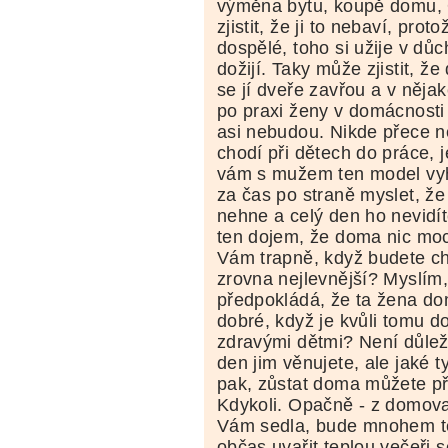
výměna bytu, koupě domu
zjistit, že ji to nebaví, prot
dospělé, toho si užije v dů
dožijí. Taky může zjistit, ž
se jí dveře zavřou a v nějak
po praxi ženy v domácnosti
asi nebudou. Nikde přece n
chodí při dětech do práce, 
vám s mužem ten model vyh
za čas po straně myslet, ž
nehne a celý den ho nevidí
ten dojem, že doma nic mo
Vám trapně, když budete cht
zrovna nejlevnější? Myslím,
předpokládá, že ta žena do
dobré, když je kvůli tomu 
zdravými dětmi? Není důleži
den jim věnujete, ale jaké 
pak, zůstat doma můžete p
Kdykoli. Opačně - z domova 
Vám sedla, bude mnohem tě
občas uvařit teplou večeři 