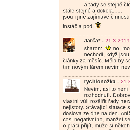
a tady se stejně čl
stále stejné a dokola......
jsou i jiné zajímavé činnost
instáč a pod.
Jarča*
-
21.3.2019
sharon:
no, moc
nechodí, když jsou
články za měsíc. Měla by ses
tím novým fárem nevím ne
rychlonožka
-
21.
Nevím, asi to není
rozhodnutí. Dobro
vlastní vůli rozšířit řady n
nejistoty. Stávající situace
doslova ze dne na den. Ani
cosi negativního, manžel s
o práci přijít, může si něko