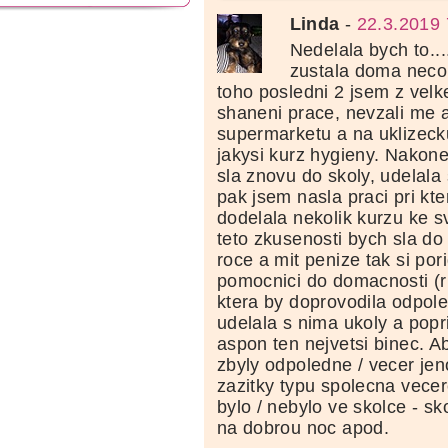
Linda
-
22.3.2019 
Nedelala bych to...
zustala doma neco 
toho posledni 2 jsem z velk
shaneni prace, nevzali me 
supermarketu a na uklizeck
jakysi kurz hygieny. Nakone
sla znovu do skoly, udelala
pak jsem nasla praci pri kte
dodelala nekolik kurzu ke s
teto zkusenosti bych sla do
roce a mit penize tak si por
pomocnici do domacnosti (ri
ktera by doprovodila odpole
udelala s nima ukoly a pop
aspon ten nejvetsi binec. A
zbyly odpoledne / vecer je
zazitky typu spolecna vecer
bylo / nebylo ve skolce - s
na dobrou noc apod.