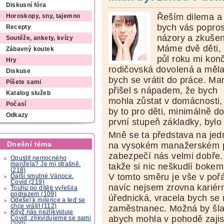
Diskusní fóra
Řeším dilema a
Horoskopy, sny, tajemno
bych vás popros
Recepty
názory a zkušen
Soutěže, ankety, kvízy
Máme dvě děti,
Zábavný koutek
půl roku mi konč
Hry
rodičovská dovolená a měl
Diskuse
bych se vrátit do práce. Ma
Píšete sami
přišel s nápadem, že bych
Katalog služeb
mohla zůstat v domácnosti,
Počasí
by to pro děti, minimálně d
Odkazy
první stupeň základky, bylo 
Mně se ta představa na jed
Dnešní téma
na vysokém manažerském po
zabezpečí nás velmi dobře. 
Opustit nemocného
manžela? Je mi strašně.
takže si nic neškudlí bokem
(218)
V tomto směru je vše v poř
Další smutné Vánoce.
Covid (219)
navíc nejsem zrovna kariérn
Touhu po dítěti vyřešila
podrazem (109)
úřednická, vracela bych se 
Odešel k milence a teď se
chce vrátit (112)
zaměstnanec. Možná by šla 
Když nás nezlikviduje
abych mohla v pohodě zajist
Covid, zlikvidujeme se sami
(200)