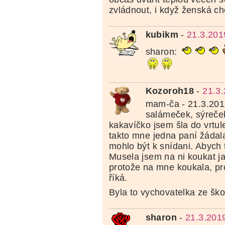
zvládnout, i když ženská ch
kubikm
-
21.3.201
sharon:
Kozoroh18
-
21.3
mam-ča - 21.3.201
salámeček, sýreče
kakavíčko jsem šla do vrtul
takto mne jedna paní žádal
mohlo být k snídani. Abych
Musela jsem na ni koukat ja
protože na mne koukala, p
říká.
Byla to vychovatelka ze ško
sharon
-
21.3.201