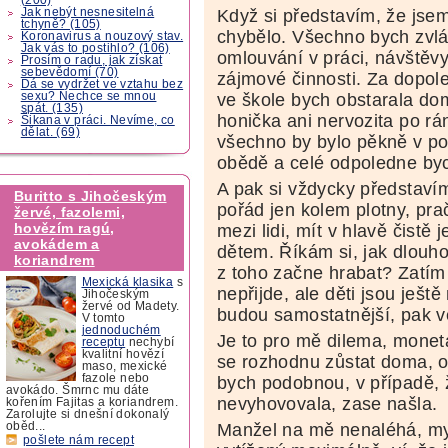
Jak nebýt nesnesitelná
Když si představím, že jsem
tchyně? (105)
chybělo. Všechno bych zvlá
Koronavirus a nouzový stav.
Jak vás to postihlo? (106)
omlouvání v práci, návštěvy
Prosím o radu, jak získat
sebevědomí (70)
zájmové činnosti. Za dopole
Dá se vydržet ve vztahu bez
sexu? Nechce se mnou
ve škole bych obstarala do
spát. (135)
honička ani nervozita po rá
Šikana v práci. Nevíme, co
dělat. (69)
všechno by bylo pěkně v po
obědě a celé odpoledne byc
A pak si vždycky představím
Buritto s Jihočeským
pořád jen kolem plotny, pra
žervé, fazolemi,
hovězím ragú,
mezi lidi, mít v hlavě čistě
avokádem a
dětem. Říkám si, jak dlouho
koriandrem
z toho začne hrabat? Zatím
Mexická klasika
s
nepřijde, ale děti jsou ješt
Jihočeským
žervé od Madety.
budou samostatnější, pak v
V tomto
jednoduchém
Je to pro mě dilema, monet
receptu
nechybí
kvalitní hovězí
se rozhodnu zůstat doma, o s
maso, mexické
fazole nebo
bych podobnou, v případě, 
avokádo. Šmrnc mu dáte
nevyhovovala, zase našla.
kořením Fajitas a koriandrem.
Zarolujte si dnešní dokonalý
Manžel na mě nenaléhá, my
oběd...
pošlete nám recept