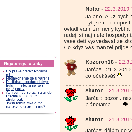
Nofar
-
22.3.2019 
Ja ano. A uz bych 
byt jsem nedopust
ovladl vami zmineny kybl a p
radeji si najmete hospodyn
vase deti vyzvedavat ze sko
Co kdyz vas manzel prijde 
Kozoroh18
-
22.3
Nejčtenější články
Jarča* - 21.3.2019
Co právě čtete? Poraďte
co očekáváš
mi...
Neshodneme se u vaření
Podléháte obchodnickým
fíglům, nebo si na vás
nepřijdou?
sharon
-
21.3.201
Asi jsem se zbláznila aneb
Rozhodla jsem se
Jarča*: pozor , ne
zhubnout.
Jsem feministka a mé
blábolama.......
nároky jsou přehnané?
sharon
-
21.3.201
Jarča*: dělám do v