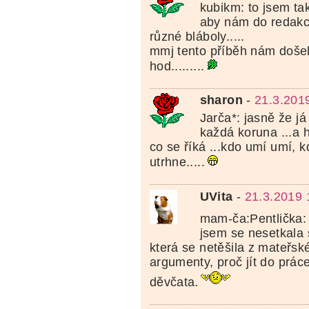
kubikm: to jsem ta
aby nám do redakc
různé bláboly.....
mmj tento příběh nám došel
hod.........
sharon
-
21.3.201
Jarča*: jasně že j
každá koruna ...a h
co se říká ...kdo umí umí, 
utrhne.....
UVita
-
21.3.2019 
mam-ča:Pentlička
jsem se nesetkala
která se netěšila z mateřsk
argumenty, proč jít do prác
děvčata.