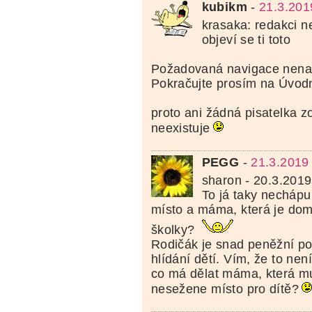
kubikm
-
21.3.201
krasaka: redakci 
objeví se ti toto
Požadovaná navigace nenal
Pokračujte prosím na Úvodn
proto ani žádná pisatelka z
neexistuje
PEGG
-
21.3.2019
sharon - 20.3.2019
To já taky nechápu
místo a máma, která je dom
školky?
Rodičák je snad peněžní p
hlídání dětí. Vím, že to nen
co má dělat máma, která m
nesežene místo pro dítě?