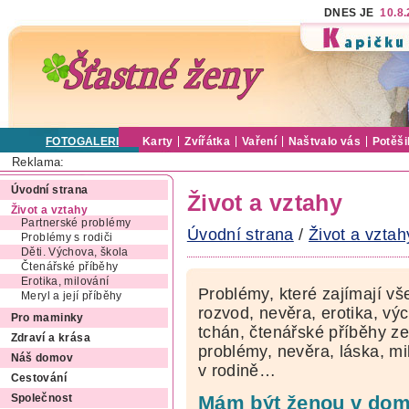
DNES JE
10.8
FOTOGALERIE
Karty
Zvířátka
Vaření
Naštvalo vás
Potěši
Reklama:
Úvodní strana
Život a vztahy
Život a vztahy
Partnerské problémy
Úvodní strana
/
Život a vztah
Problémy s rodiči
Děti. Výchova, škola
Čtenářské příběhy
Erotika, milování
Problémy, které zajímají vš
Meryl a její příběhy
rozvod, nevěra, erotika, výc
Pro maminky
tchán, čtenářské příběhy ze
Zdraví a krása
problémy, nevěra, láska, mi
Náš domov
v rodině…
Cestování
Mám být ženou v domá
Společnost