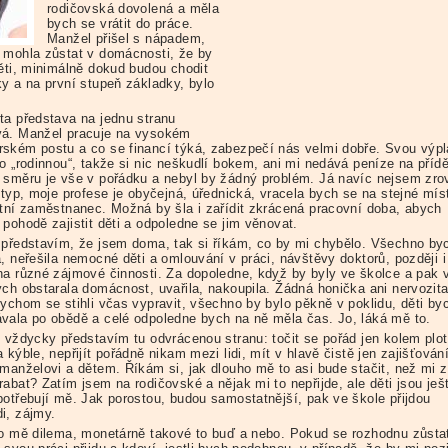
rodičovská dovolená a měla
bych se vrátit do práce.
Manžel přišel s nápadem,
 mohla zůstat v domácnosti, že by
děti, minimálně dokud budou chodit
ky a na první stupeň základky, bylo
ta představa na jednu stranu
á. Manžel pracuje na vysokém
ském postu a co se financí týká, zabezpečí nás velmi dobře. Svou výpl
o „rodinnou“, takže si nic neškudlí bokem, ani mi nedává peníze na přídě
 směru je vše v pořádku a nebyl by žádný problém. Já navíc nejsem zro
 typ, moje profese je obyčejná, úřednická, vracela bych se na stejné mís
átní zaměstnanec. Možná by šla i zařídit zkrácená pracovní doba, abych
pohodě zajistit děti a odpoledne se jim věnovat.
 představím, že jsem doma, tak si říkám, co by mi chybělo. Všechno by
, neřešila nemocné děti a omlouvání v práci, návštěvy doktorů, později i
na různé zájmové činnosti. Za dopoledne, když by byly ve školce a pak 
ych obstarala domácnost, uvařila, nakoupila. Žádná honička ani nervozit
bychom se stihli včas vypravit, všechno by bylo pěkně v poklidu, děti by
vala po obědě a celé odpoledne bych na ně měla čas. Jo, láká mě to.
i vždycky představím tu odvrácenou stranu: točit se pořád jen kolem plot
 kýble, nepřijít pořádně nikam mezi lidi, mít v hlavě čistě jen zajišťován
 manželovi a dětem. Říkám si, jak dlouho mě to asi bude stačit, než mi z
abat? Zatím jsem na rodičovské a nějak mi to nepřijde, ale děti jsou ješ
potřebují mě. Jak porostou, budou samostatnější, pak ve škole přijdou
i, zájmy.
ro mě dilema, monetárně takové to buď a nebo. Pokud se rozhodnu zůsta