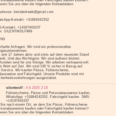
rsonalausweise kaufen oder Falschgeld kaufen können?
ieren Sie uns über die folgenden Kontaktdaten:
Adresse: bestdarkweb@gmail.com
tsApp-Kontakt: +31684242352
S-Kontakt: +14197401037
am: SILENTWOLF999
UNS
thafte Anfragen. Wir sind ein professionelles
ogieunternehmen.
d seit 17 Jahren aktiv und stets auf dem neuesten Stand
nik. Und das Wichtigste: Wir sind äußerst diskret.
Kunden sind für uns Könige. Wir arbeiten vertrauensvoll.
en Wert auf Zeit. Wir sind 100 % sicher in Bezug auf
 Service. Wir kaufen Pässe, Führerscheine,
lausweise und Falschgeld. Unsere Produkte sind mit
icherheitsvorkehrungen ausgestattet.
silentwolf
-
4.6.2025 2:18
Führerscheine, Pässe und Personalausweise kaufen,
WhatsApp: +31684242352, Falschgeld kaufen. SMS:
+14197401037
Sie nach einem Ort, an dem Sie Pässe, Führerscheine
rsonalausweise kaufen oder Falschgeld kaufen können?
ieren Sie uns über die folgenden Kontaktdaten: