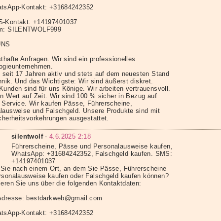
tsApp-Kontakt: +31684242352
S-Kontakt: +14197401037
am: SILENTWOLF999
UNS
thafte Anfragen. Wir sind ein professionelles
ogieunternehmen.
d seit 17 Jahren aktiv und stets auf dem neuesten Stand
nik. Und das Wichtigste: Wir sind äußerst diskret.
Kunden sind für uns Könige. Wir arbeiten vertrauensvoll.
en Wert auf Zeit. Wir sind 100 % sicher in Bezug auf
 Service. Wir kaufen Pässe, Führerscheine,
lausweise und Falschgeld. Unsere Produkte sind mit
icherheitsvorkehrungen ausgestattet.
silentwolf
-
4.6.2025 2:18
Führerscheine, Pässe und Personalausweise kaufen,
WhatsApp: +31684242352, Falschgeld kaufen. SMS:
+14197401037
Sie nach einem Ort, an dem Sie Pässe, Führerscheine
rsonalausweise kaufen oder Falschgeld kaufen können?
ieren Sie uns über die folgenden Kontaktdaten:
Adresse: bestdarkweb@gmail.com
tsApp-Kontakt: +31684242352