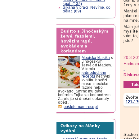
doma, o 
spát. (135)
ženy v 
Šikana v práci. Nevíme, co
Manžel 
dělat. (69)
jakmile
na mně.
Mám ješ
Buritto s Jihočeským
myslíte
vám to,
žervé, fazolemi,
jste?
hovězím ragú,
avokádem a
koriandrem
20.3.20
Mexická klasika
s
Jihočeským
Hodnoce
žervé od Madety.
V tomto
jednoduchém
Diskuse
receptu
nechybí
kvalitní hovězí
maso, mexické
Tat
fazole nebo
avokádo. Šmrnc mu dáte
kořením Fajitas a koriandrem.
Zvolte
Zarolujte si dnešní dokonalý
121-13
oběd...
pošlete nám recept
Odkazy na články
vydání
Suchen 