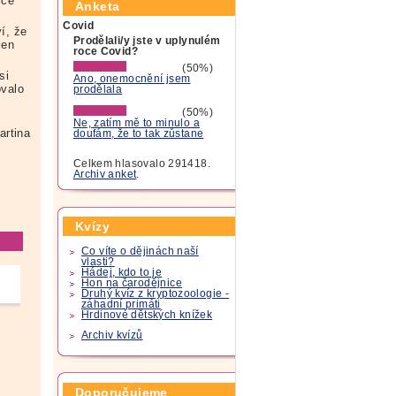
ice
Anketa
Covid
í, že
Prodělali/y jste v uplynulém
jen
roce Covid?
(50%)
si
Ano, onemocnění jsem
ovalo
prodělala
(50%)
Ne, zatím mě to minulo a
artina
doufám, že to tak zůstane
Celkem hlasovalo 291418.
Archiv anket
.
Kvízy
Co víte o dějinách naší
vlasti?
Hádej, kdo to je
Hon na čarodějnice
Druhý kvíz z kryptozoologie -
záhadní primáti
Hrdinové dětských knížek
Archiv kvízů
Doporučujeme