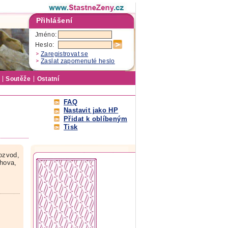
Přihlášení
Jméno:
Heslo:
Zaregistrovat se
Zaslat zapomenuté heslo
Soutěže
Ostatní
FAQ
Nastavit jako HP
Přidat k oblíbeným
Tisk
ozvod,
chova,