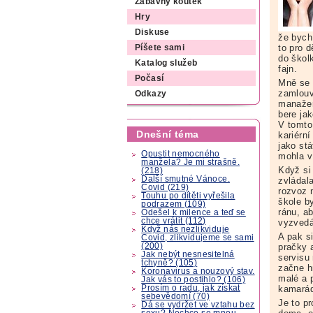
Zábavný koutek
Hry
Diskuse
že bych
to pro 
Píšete sami
do škol
Katalog služeb
fajn.
Počasí
Mně se 
zamlouv
Odkazy
manažer
bere jak
V tomto
Dnešní téma
kariérní
jako st
Opustit nemocného
mohla v 
manžela? Je mi strašně.
Když si
(218)
Další smutné Vánoce.
zvládala
Covid (219)
rozvoz 
Touhu po dítěti vyřešila
škole b
podrazem (109)
ránu, a
Odešel k milence a teď se
chce vrátit (112)
vyzvedá
Když nás nezlikviduje
A pak s
Covid, zlikvidujeme se sami
(200)
pračky a
Jak nebýt nesnesitelná
servisu
tchyně? (105)
začne hr
Koronavirus a nouzový stav.
malé a 
Jak vás to postihlo? (106)
Prosím o radu, jak získat
kamarád
sebevědomí (70)
Je to p
Dá se vydržet ve vztahu bez
sexu? Nechce se mnou