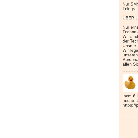
Nur SM
Telegr
ÜBER 
Nur erns
Technol
Wir sin
der Tech
Unsere 
Wir leg
unseren
Persona
allen S
jsem 6 
hodně t
https:/
.