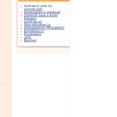
Hydratace pleti od
yvycom.com
Omalovánky k vytisknutí
Zlatnictví Jana a Karel
Kaletovi
LomCars.cz
Abecedazdraví.cz
Nakladatelství FRAGMENT
KupSkodu.cz
Pomáháme
Jolis
Barchoš