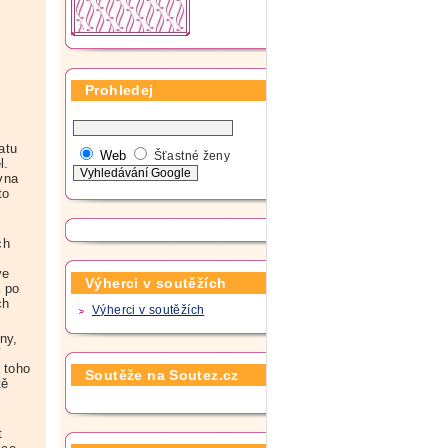
Prohledej
atu
Web
Šťastné ženy
l.
vna
to
ch
ve
Výherci v soutěžích
a po
ch
Výherci v soutěžích
ny,
í
 toho
Soutěže na Soutez.cz
tě
t