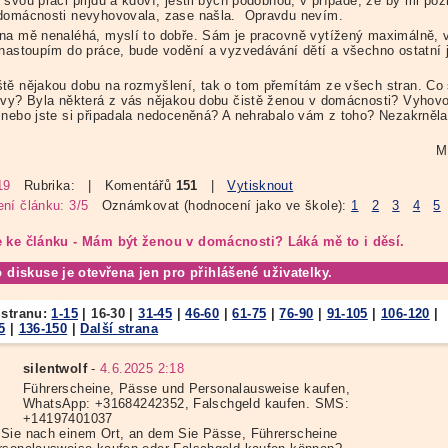
svou práci přijdu a kdoví, jestli bych podobnou, v případě, že by mi poz
domácnosti nevyhovovala, zase našla. Opravdu nevím.
na mě nenaléhá, myslí to dobře. Sám je pracovně vytížený maximálně, v
 nastoupím do práce, bude vodění a vyzvedávání dětí a všechno ostatní 
tě nějakou dobu na rozmyšlení, tak o tom přemítám ze všech stran. Co 
 vy? Byla některá z vás nějakou dobu čistě ženou v domácnosti? Vyhov
 nebo jste si připadala nedoceněná? A nehrabalo vám z toho? Nezakrněla
M
19
Rubrika:
| Komentářů
151
|
Vytisknout
ní článku: 3/5
Oznámkovat (hodnocení jako ve škole):
1
2
3
4
5
 ke článku - Mám být ženou v domácnosti? Láká mě to i děsí.
o diskuse je otevřena jen pro přihlášené uživatelky.
 stranu:
1-15
|
16-30
|
31-45
|
46-60
|
61-75
|
76-90
|
91-105
|
106-120
|
5
|
136-150
|
Další strana
silentwolf
-
4.6.2025 2:18
Führerscheine, Pässe und Personalausweise kaufen,
WhatsApp: +31684242352, Falschgeld kaufen. SMS:
+14197401037
Sie nach einem Ort, an dem Sie Pässe, Führerscheine