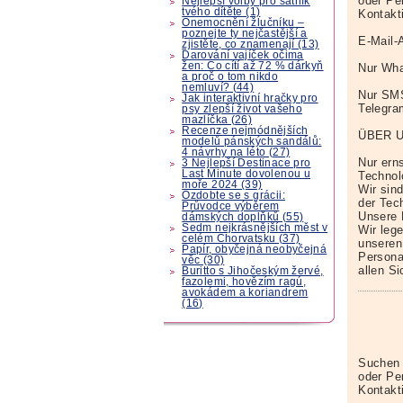
oder Pe
Nejlepší volby pro šatník
tvého dítěte (1)
Kontakt
Onemocnění žlučníku –
poznejte ty nejčastější a
E-Mail-
zjistěte, co znamenají (13)
Darování vajíček očima
žen: Co cítí až 72 % dárkyň
Nur Wha
a proč o tom nikdo
nemluví? (44)
Nur SM
Jak interaktivní hračky pro
Telegr
psy zlepší život vašeho
mazlíčka (26)
Recenze nejmódnějších
ÜBER 
modelů pánských sandálů:
4 návrhy na léto (27)
Nur erns
3 Nejlepší Destinace pro
Last Minute dovolenou u
Technol
moře 2024 (39)
Wir sin
Ozdobte se s grácii:
der Tech
Průvodce výběrem
Unsere 
dámských doplňků (55)
Sedm nejkrásnějších měst v
Wir leg
celém Chorvatsku (37)
unseren
Papír, obyčejná neobyčejná
Persona
věc (30)
allen S
Buritto s Jihočeským žervé,
fazolemi, hovězím ragú,
avokádem a koriandrem
(16)
Suchen 
oder Pe
Kontakt