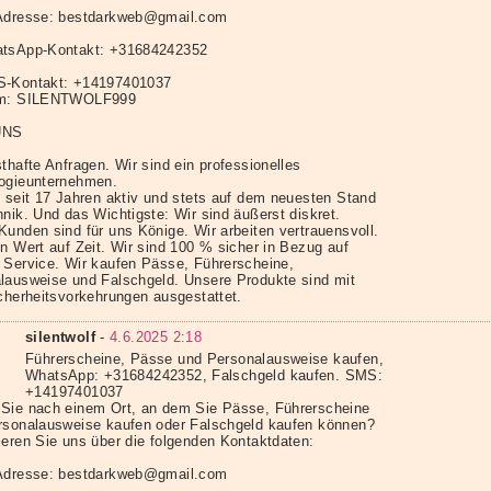
Adresse: bestdarkweb@gmail.com
tsApp-Kontakt: +31684242352
S-Kontakt: +14197401037
am: SILENTWOLF999
UNS
thafte Anfragen. Wir sind ein professionelles
ogieunternehmen.
d seit 17 Jahren aktiv und stets auf dem neuesten Stand
nik. Und das Wichtigste: Wir sind äußerst diskret.
Kunden sind für uns Könige. Wir arbeiten vertrauensvoll.
en Wert auf Zeit. Wir sind 100 % sicher in Bezug auf
 Service. Wir kaufen Pässe, Führerscheine,
lausweise und Falschgeld. Unsere Produkte sind mit
icherheitsvorkehrungen ausgestattet.
silentwolf
-
4.6.2025 2:18
Führerscheine, Pässe und Personalausweise kaufen,
WhatsApp: +31684242352, Falschgeld kaufen. SMS:
+14197401037
Sie nach einem Ort, an dem Sie Pässe, Führerscheine
rsonalausweise kaufen oder Falschgeld kaufen können?
ieren Sie uns über die folgenden Kontaktdaten:
Adresse: bestdarkweb@gmail.com