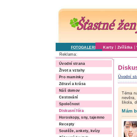
FOTOGALERIE
Karty
Zvířátka
Reklama:
Úvodní strana
Diskus
Život a vztahy
Úvodní st
Pro maminky
Zdraví a krása
Náš domov
Téma na
Cestování
nevěra, 
škola, 
Společnost
Mám bý
Diskusní fóra
Horoskopy, sny, tajemno
Recepty
Soutěže, ankety, kvízy