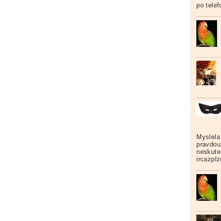
po tele
Myslela
pravdou
neskuteč
ircazpl