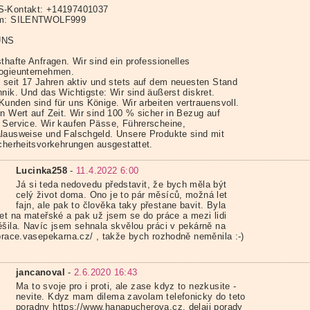
S-Kontakt: +14197401037
am: SILENTWOLF999
UNS
thafte Anfragen. Wir sind ein professionelles
ogieunternehmen.
d seit 17 Jahren aktiv und stets auf dem neuesten Stand
nik. Und das Wichtigste: Wir sind äußerst diskret.
Kunden sind für uns Könige. Wir arbeiten vertrauensvoll.
en Wert auf Zeit. Wir sind 100 % sicher in Bezug auf
 Service. Wir kaufen Pässe, Führerscheine,
lausweise und Falschgeld. Unsere Produkte sind mit
icherheitsvorkehrungen ausgestattet.
Lucinka258
-
11.4.2022 6:00
Já si teda nedovedu představit, že bych měla být
celý život doma. Ono je to pár měsíců, možná let
fajn, ale pak to člověka taky přestane bavit. Byla
let na mateřské a pak už jsem se do práce a mezi lidi
ěšila. Navíc jsem sehnala skvělou práci v pekárně na
/prace.vasepekarna.cz/ , takže bych rozhodně neměnila :-)
jancanoval
-
2.6.2020 16:43
Ma to svoje pro i proti, ale zase kdyz to nezkusite -
nevite. Kdyz mam dilema zavolam telefonicky do teto
poradny https://www.hanapucherova.cz, delaji porady