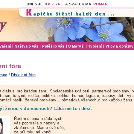
DNES JE
9.8.2026
A SVÁTEK MÁ
ROMAN
Vaření
Naštvalo vás
Potěšilo vás
U Maryši
Tvoření
Vtipy a obrázky
ní fóra
rana
/
Diskusní fóra
 diskusi pro každou ženu. Společenské události, partnerské problémy, r
tchán, tchyně, rodiče, politika, politici, humor, legrace, trapasy, děti, vý
domácí násilí, ženské problémy… tématická všehochuť pro každou ženu.
t ženou v domácnosti? Láká mě to i děsí.
Řeším dilema a ráda bych
vás poprosila o názory a
zkušenosti. Máme dvě děti,
za půl roku mi končí