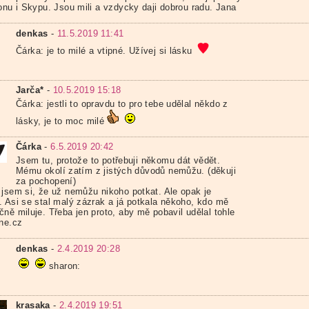
fonu i Skypu. Jsou mili a vzdycky daji dobrou radu. Jana
denkas
-
11.5.2019 11:41
Čárka: je to milé a vtipné. Užívej si lásku
Jarča*
-
10.5.2019 15:18
Čárka: jestli to opravdu to pro tebe udělal někdo z
lásky, je to moc milé
Čárka
-
6.5.2019 20:42
Jsem tu, protože to potřebuji někomu dát vědět.
Mému okolí zatím z jistých důvodů nemůžu. (děkuji
za pochopení)
 jsem si, že už nemůžu nikoho potkat. Ale opak je
. Asi se stal malý zázrak a já potkala někoho, kdo mě
ně miluje. Třeba jen proto, aby mě pobavil udělal tohle
zne.cz
denkas
-
2.4.2019 20:28
sharon:
krasaka
-
2.4.2019 19:51