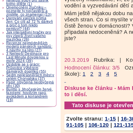
Nejlepší volby pro šatník
tvého dítěte (1)
vodění a vyzvedávání dětí 
Onemocnění žlučníku –
poznejte ty nejčastější a
Mám ještě nějakou dobu na
zjistěte, co znamenají (13)
Darování vajíček očima
všech stran. Co si myslíte 
žen: Co cítí až 72 % dárkyň
čistě ženou v domácnosti? 
a proč o tom nikdo
nemluví? (44)
připadala nedoceněná? A n
Jak interaktivní hračky pro
psy zlepší život vašeho
jste?
mazlíčka (26)
Recenze nejmódnějších
modelů pánských sandálů:
4 návrhy na léto (27)
3 Nejlepší Destinace pro
Last Minute dovolenou u
20.3.2019
Rubrika:
| Ko
moře 2024 (39)
Ozdobte se s grácii:
Hodnocení článku: 3/5
Ozná
Průvodce výběrem
dámských doplňků (55)
škole):
1
2
3
4
5
Sedm nejkrásnějších měst v
celém Chorvatsku (37)
Papír, obyčejná neobyčejná
věc (30)
Diskuse ke článku - Mám
Buritto s Jihočeským žervé,
fazolemi, hovězím ragú,
to i děsí.
avokádem a koriandrem
(16)
Tato diskuse je otevřen
Zvolte stranu:
1-15
|
16-3
91-105
|
106-120
|
121-13