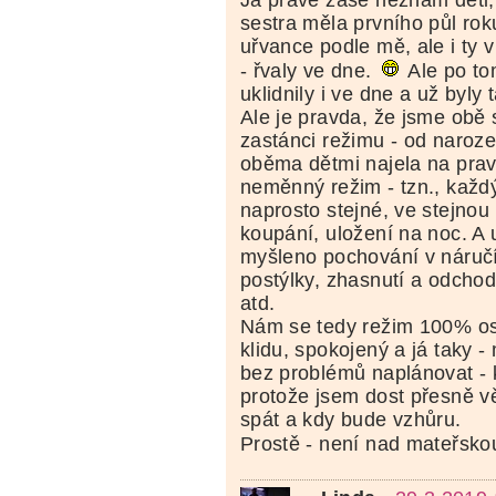
sestra měla prvního půl rok
uřvance podle mě, ale i ty 
- řvaly ve dne.
Ale po to
uklidnily i ve dne a už byly
Ale je pravda, že jsme obě 
zastánci režimu - od naroz
oběma dětmi najela na prav
neměnný režim - tzn., každ
naprosto stejné, ve stejnou
koupání, uložení na noc. A 
myšleno pochování v náručí
postýlky, zhasnutí a odcho
atd.
Nám se tedy režim 100% osv
klidu, spokojený a já taky -
bez problémů naplánovat - k
protože jsem dost přesně v
spát a kdy bude vzhůru.
Prostě - není nad mateřsko