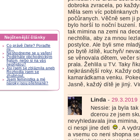
dobroka zvracela, po každym
Měla sem víc poblinkanych 
počůranych. Věčně sem ji p
bylo horší to noční buzení
tak mimina na zemi na dec
Nejčtenější články
nechtěla, aby za mnou lezla 
postylce. Ale byli sme mlad
Co právě čtete? Poraďte
mi...
po bytě /dítě, kuchyň/ neva
Neshodneme se u vaření
se věnovala dětem, večer si 
Podléháte obchodnickým
fíglům, nebo si na vás
prala. Žehlila u TV. Taky ř
nepřijdou?
Asi jsem se zbláznila aneb
nejkrásnější roky. Každy o
Rozhodla jsem se
zhubnout.
kamarádkama venku. Pokecal
Jsem feministka a mé
Jasně, každý dítě je jiný. V
nároky jsou přehnané?
Linda
-
29.3.2019 
Nessie: ja byla tak
dcerou ze jsem sk
nevyhledavala jina mimina, 
ci nespi jine deti
. A vyd
a vsemu co neni shopna se