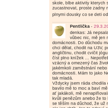
skole, blbe aktivity kterych
zucastnovat, proste zadny 
plnymi dousky co se deti o
Pentlička
-
29.3.2
denkas: Já nepsal
vůbec nic, mě jen 
domácnosti. Do důchodu má
chci dělat, chodit na U3V, p
angličtinu, chodit cvičit jógu
číst plno knížek … Nepotřeb
vzácný a omezený čas život
jakémkoli zaměstnání nebo
domácnosti. Mám to jako Ne
tak mladá.
Vždycky jsem ráda chodila d
bavilo mě to moc a baví mě
ať jakákoli, mě nenaplňovala
kvůli penězům anebo že to 
se těším na důchod, že už 