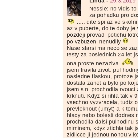
Linda
-
29.3.2019 
Nessie: no vidis t
za pohadku pro do
..... dite spi az ve sko
az v puberte, do te doby je
pozdeji provadi potichu lotr
po vzbuzeni nenudily
Nase starsi ma neco se za
testy za poslednich 24 let j
ona proste nezaziva
.
jsem travila zivot: pul hodi
nasledne flaskou, protoze j
dostala zanet a bylo po koje
jsem s ni prochodila rvouci
krknuti. Kdyz si rihla tak v 
vsechno vyzvracela, tudiz o
prevleknout (umyt) a k tomu
hlady nebo bolesti dodnes 
prochodila dalsi pulhodinu
miminem, kdyz ztichla tak 
zidlicce ji jednou nohou v 