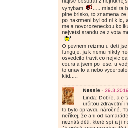
najist/ obstarat z nejnutnej
vyhybam
..... mladsi ta
plne brisko, to znamena ze
po nakrmeni byl od ni klid, a
mela novorozeneckou kolik
nejvetsi srandu ze zivota me
O pevnem reizmu u deti jse
funguje, ja k nemu nikdy n
osvedcilo travit co nejvic ca
courala jsem po lese, u vod
to unavilo a nebo vycerpalo
klid.....
Nessie
-
29.3.201
Linda: Dobře, ale t
určitou zdravotní i
to bylo opravdu náročné. To
neříkej, že ani od kamaráde
neznáš děti, které spí a jí
Já právě zase neznám děti,