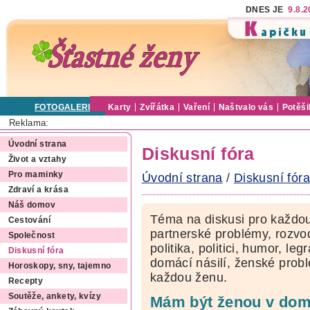
DNES JE
9.8.
FOTOGALERIE
Karty
Zvířátka
Vaření
Naštvalo vás
Potěši
Reklama:
Úvodní strana
Diskusní fóra
Život a vztahy
Pro maminky
Úvodní strana
/
Diskusní fóra
Zdraví a krása
Náš domov
Téma na diskusi pro každou
Cestování
partnerské problémy, rozvod
Společnost
politika, politici, humor, le
Diskusní fóra
domácí násilí, ženské pro
Horoskopy, sny, tajemno
každou ženu.
Recepty
Soutěže, ankety, kvízy
Mám být ženou v domá