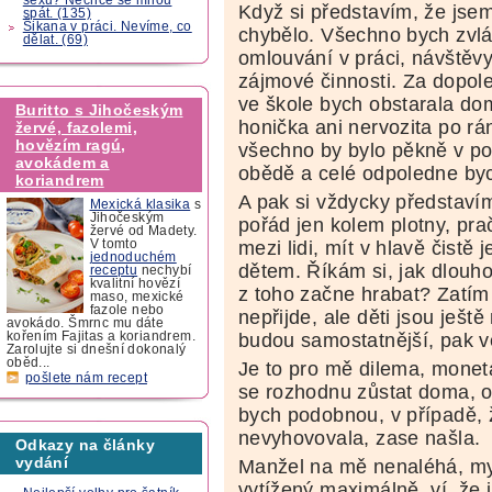
Když si představím, že jsem
spát. (135)
Šikana v práci. Nevíme, co
chybělo. Všechno bych zvlá
dělat. (69)
omlouvání v práci, návštěvy
zájmové činnosti. Za dopole
ve škole bych obstarala do
Buritto s Jihočeským
honička ani nervozita po rá
žervé, fazolemi,
hovězím ragú,
všechno by bylo pěkně v po
avokádem a
obědě a celé odpoledne byc
koriandrem
A pak si vždycky představím
Mexická klasika
s
Jihočeským
pořád jen kolem plotny, pra
žervé od Madety.
mezi lidi, mít v hlavě čistě
V tomto
jednoduchém
dětem. Říkám si, jak dlouho
receptu
nechybí
kvalitní hovězí
z toho začne hrabat? Zatím
maso, mexické
fazole nebo
nepřijde, ale děti jsou ješt
avokádo. Šmrnc mu dáte
budou samostatnější, pak v
kořením Fajitas a koriandrem.
Zarolujte si dnešní dokonalý
oběd...
Je to pro mě dilema, monet
pošlete nám recept
se rozhodnu zůstat doma, o s
bych podobnou, v případě, 
nevyhovovala, zase našla.
Odkazy na články
vydání
Manžel na mě nenaléhá, my
vytížený maximálně, ví, že