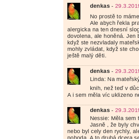
denkas
-
29.3.201
No prostě to máme
Ale abych řekla pr
alergicka na ten dnesní slo
dovolena, ale honěná. Jen 
když ste nezvladaly mateřsko
mohly zvládat, když ste cho
ještě malý děti.
denkas
-
29.3.201
Linda: Na mateřský
knih, než teď v d
A i sem měla víc uklizeno 
denkas
-
29.3.201
Nessie: Měla sem to
Jasně , že byly chv
nebo byl cely den rychly, al
pohoda. A to druhá dcera se