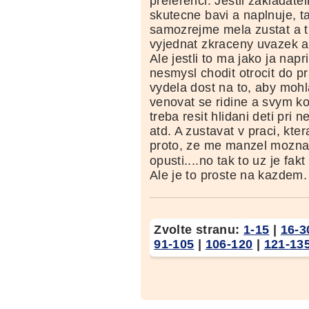
preferenci. Jestli zakladatel
skutecne bavi a naplnuje, ta
samozrejme mela zustat a t
vyjednat zkraceny uvazek 
Ale jestli to ma jako ja napr
nesmysl chodit otrocit do p
vydela dost na to, aby mohl
venovat se ridine a svym k
treba resit hlidani deti pri
atd. A zustavat v praci, kte
proto, ze me manzel mozna 
opusti....no tak to uz je fakt
Ale je to proste na kazdem.
Zvolte stranu:
1-15
|
16-3
91-105
|
106-120
|
121-13