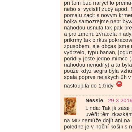
pri tom bud narychlo prem
nebo si vycistit zuby apod.
pomalu zacit s novym krmen
holka samozrejme nepribyva
nahodou usnula tak pak pre
a pro zmenu zvracela hlady
prikrmy tak cirkus pokracov
zpusobem, ale obcas jsme n
vydrzelo, typu banan, jogur
poridily jeste jedno mimco
nahodou nenudily) a ta byl
pouze kdyz segra byla vzhur
spala poprve nejakych 6h v 
nastoupila do 1.tridy
Nessie
-
29.3.201
Linda: Tak já zase
uvěřit těm zkazkám
na MD nemůže dojít ani na 
poledne je v noční košili s 