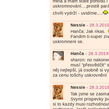
měla a mám stále pohodu i
uskromnování....prostě pará
chvíli vydrží - uvidíme....
Nessie
-
28.3.201
Hanča: Jak rikas.
Fandim ti-super zivo
uskromneni se.
Hanča
-
28.3.2019
sharon: no nakonec
musí "přesvědčit" 
něj nejlepší, já osobně si v
za cenu tošchy uskrovnění
Nessie
-
28.3.201
Tak jsme se zasm
Svymi prispevky jse
si to kazdy musi rozhodnou