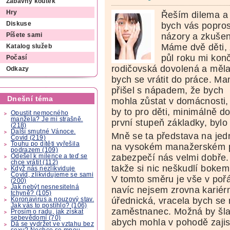
Zábavný koutek
Hry
Řeším dilema a
bych vás popros
Diskuse
názory a zkušen
Píšete sami
Máme dvě děti,
Katalog služeb
půl roku mi konč
Počasí
rodičovská dovolená a měl
Odkazy
bych se vrátit do práce. Ma
přišel s nápadem, že bych
Dnešní téma
mohla zůstat v domácnosti,
by to pro děti, minimálně d
Opustit nemocného
manžela? Je mi strašně.
první stupeň základky, bylo 
(218)
Další smutné Vánoce.
Mně se ta představa na jed
Covid (219)
Touhu po dítěti vyřešila
na vysokém manažerském po
podrazem (109)
zabezpečí nás velmi dobře. 
Odešel k milence a teď se
chce vrátit (112)
takže si nic neškudlí bokem
Když nás nezlikviduje
Covid, zlikvidujeme se sami
V tomto směru je vše v poř
(200)
Jak nebýt nesnesitelná
navíc nejsem zrovna kariérn
tchyně? (105)
úřednická, vracela bych se 
Koronavirus a nouzový stav.
Jak vás to postihlo? (106)
zaměstnanec. Možná by šla 
Prosím o radu, jak získat
sebevědomí (70)
abych mohla v pohodě zajist
Dá se vydržet ve vztahu bez
sexu? Nechce se mnou