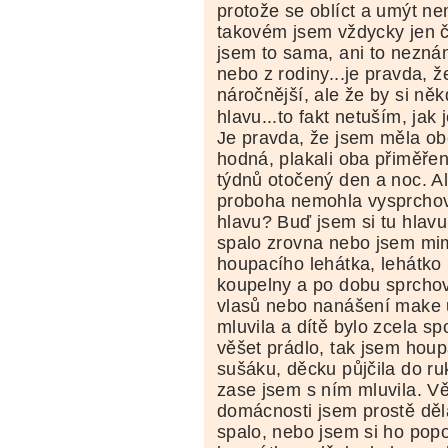
protože se oblíct a umýt n
takovém jsem vždycky jen č
jsem to sama, ani to nezn
nebo z rodiny...je pravda, ž
náročnější, ale že by si ně
hlavu...to fakt netuším, jak
Je pravda, že jsem měla o
hodná, plakali oba přiměřeně
týdnů otočený den a noc. A
proboha nemohla vysprchov
hlavu? Buď jsem si tu hlavu
spalo zrovna nebo jsem mi
houpacího lehátka, lehátko 
koupelny a po dobu sprcho
vlasů nebo nanášení make 
mluvila a dítě bylo zcela sp
věšet prádlo, tak jsem houp
sušáku, děcku půjčila do ru
zase jsem s ním mluvila. Vě
domácnosti jsem prostě děl
spalo, nebo jsem si ho pop