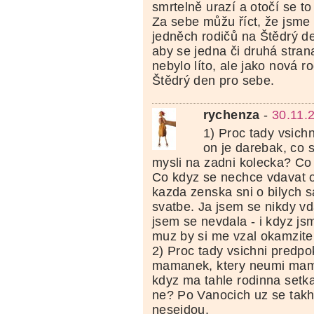
smrtelně urazí a otočí se t
Za sebe můžu říct, že jsme 
jedněch rodičů na Štědrý de
aby se jedna či druhá strana
nebylo líto, ale jako nová ro
Štědrý den pro sebe.
rychenza
-
30.11.
1) Proc tady vsichn
on je darebak, co s
mysli na zadni kolecka? Co
Co kdyz se nechce vdavat 
kazda zenska sni o bilych s
svatbe. Ja jsem se nikdy vd
jsem se nevdala - i kdyz js
muz by si me vzal okamzite
2) Proc tady vsichni predpok
mamanek, ktery neumi mami
kdyz ma tahle rodinna setka
ne? Po Vanocich uz se tak
nesejdou.