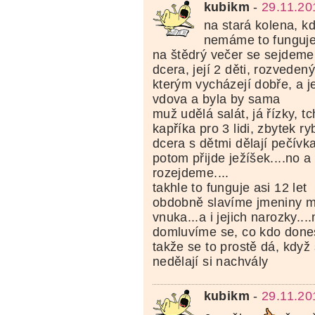
kubikm
-
29.11.20
na stará kolena, k
nemáme to funguje
na štědrý večer se sejdeme 
dcera, její 2 děti, rozvedený
kterým vycházejí dobře, a 
vdova a byla by sama
muž udělá salát, já řízky, t
kapříka pro 3 lidi, zbytek ry
dcera s dětmi dělají pečívk
potom přijde ježíšek....no 
rozejdeme....
takhle to funguje asi 12 let
obdobně slavíme jmeniny 
vnuka...a i jejich narozky...
domluvíme se, co kdo dones
takže se to prostě dá, když 
nedělají si nachvály
kubikm
-
29.11.20