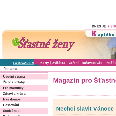
DNES JE
9.8.
FOTOGALERIE
Karty
Zvířátka
Vaření
Naštvalo vás
Potěši
Reklama:
Úvodní strana
Magazín pro Šťastn
Život a vztahy
Pro maminky
Zdraví a krása
Náš domov
Cestování
Nechci slavit Vánoce
Společnost