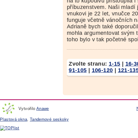
na to kupodivu přistoupila 
příbuzenstvem. Naši mladí j
vnukovi je 22 let, vnučce 2
funguje včetně vánočních n
Adrianě bych také doporuči
mohla argumentovat svým t
toho bylo v tak početné spo
Zvolte stranu:
1-15
|
16-3
91-105
|
106-120
|
121-13
Vytvořilo
Anawe
Plastová okna
,
Tandemové seskoky