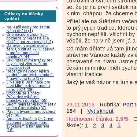
cukrovím a svítícím stromeč
se, že je na první svátek n
k nim, chápou, že chceme b
Odkazy na články
vydání
Přítel ale na Štědrém večeru
to prý jejich tradice, ktero
Nejlepší volby pro šatník
tvého dítěte (1)
bychom nepřišli, všichni by 
Onemocnění žlučníku –
poznejte ty nejčastější a
věděli, že na vině jsem já a
zjistěte, co znamenají (13)
Darování vajíček očima
Co mám dělat? Já tam jít n
žen: Co cítí až 72 % dárkyň
a proč o tom nikdo
strávíme Vánoce každý zvláš
nemluví? (44)
Jak interaktivní hračky pro
postavené na hlavu. Jsme pá
psy zlepší život vašeho
čekám miminko, měli bychom 
mazlíčka (26)
Recenze nejmódnějších
vlastní tradice.
modelů pánských sandálů:
4 návrhy na léto (27)
Jaký je váš názor na tuhle s
3 Nejlepší Destinace pro
Last Minute dovolenou u
moře 2024 (39)
Ozdobte se s grácii:
Průvodce výběrem
dámských doplňků (55)
29.11.2016
Rubrika:
Partn
Sedm nejkrásnějších měst v
celém Chorvatsku (37)
154
|
Vytisknout
Papír, obyčejná neobyčejná
věc (30)
Hodnocení článku: 2,9/5
Oz
Buritto s Jihočeským žervé,
fazolemi, hovězím ragú,
škole):
1
2
3
4
5
avokádem a koriandrem
(16)