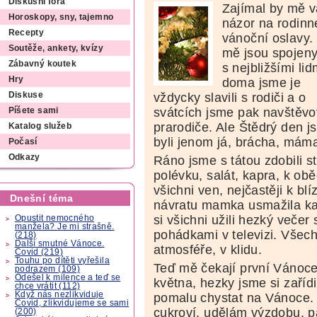
Diskusní fóra
Zajímal by mě 
Horoskopy, sny, tajemno
názor na rodinn
Recepty
vánoční oslavy.
Soutěže, ankety, kvízy
mě jsou spojen
Zábavný koutek
s nejbližšími lid
Hry
doma jsme je
vždycky slavili s rodiči a o
Diskuse
svátcích jsme pak navštěvo
Píšete sami
prarodiče. Ale Štědrý den j
Katalog služeb
byli jenom já, brácha, máma
Počasí
Odkazy
Ráno jsme s tátou zdobili 
polévku, salát, kapra, k obě
všichni ven, nejčastěji k b
Dnešní téma
návratu mamka usmažila kap
si všichni užili hezký veče
Opustit nemocného
manžela? Je mi strašně.
pohádkami v televizi. Všec
(218)
Další smutné Vánoce.
atmosféře, v klidu.
Covid (219)
Touhu po dítěti vyřešila
Teď mě čekají první Vánoce
podrazem (109)
Odešel k milence a teď se
května, hezky jsme si zařídi
chce vrátit (112)
Když nás nezlikviduje
pomalu chystat na Vánoce. 
Covid, zlikvidujeme se sami
cukroví, udělám výzdobu, p
(200)