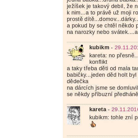
ježíšek je takový debil, že
k nim...a to právě už moji ro
prostě dítě...domov...dárky..
a pokud by se chtěl někdo p
na narozky nebo svátek....
kubikm
-
29.11.20
kareta: no přesně.
konflikt
a taky třeba děti od mala t
babičky...jeden děd holt byl 
dědečka
na dárcích jsme se domluvili
se někdy příbuzní předháněj
kareta
-
29.11.201
kubikm: tohle zní 