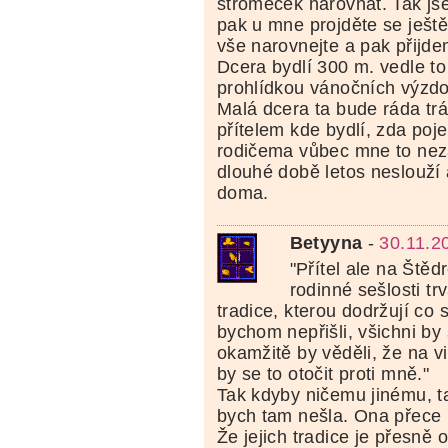
stromeček narovnat. Tak jse
pak u mne projděte se ješt
vše narovnejte a pak přijde
Dcera bydlí 300 m. vedle to
prohlídkou vánočních výzd
Malá dcera ta bude ráda trá
přítelem kde bydlí, zda poj
rodičema vůbec mne to nez
dlouhé době letos neslouží
doma.
Betyyna
-
30.11.2
"Přítel ale na Štěd
rodinné sešlosti trv
tradice, kterou dodržují co
bychom nepřišli, všichni by 
okamžitě by věděli, že na v
by se to otočit proti mně."
Tak kdyby ničemu jinému, t
bych tam nešla. Ona přece 
Že jejich tradice je přesně 