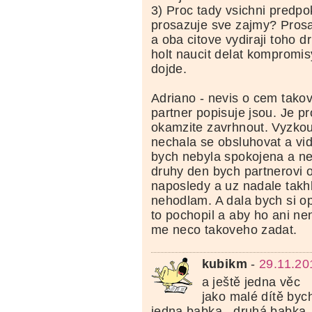
3) Proc tady vsichni predpok
prosazuje sve zajmy? Prosa
a oba citove vydiraji toho 
holt naucit delat kompromis
dojde.
Adriano - nevis o cem takov
partner popisuje jsou. Je pr
okamzite zavrhnout. Vyzkous
nechala se obsluhovat a vi
bych nebyla spokojena a nel
druhy den bych partnerovi o
naposledy a uz nadale takhl
nehodlam. A dala bych si o
to pochopil a aby ho ani nen
me neco takoveho zadat.
kubikm
-
29.11.20
a ještě jedna věc
jako malé dítě byc
jedna babka...druhá babka.