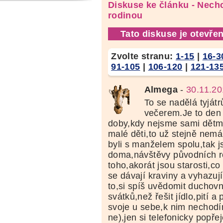
Diskuse ke článku - Nechc
rodinou
Tato diskuse je otevřen
Zvolte stranu:
1-15
|
16-3
91-105
|
106-120
|
121-13
Almega
-
30.11.20
To se nadělá tyját
večerem.Je to den 
doby,kdy nejsme sami dět
malé děti,to už stejně nemá
byli s manželem spolu,tak j
doma,návštěvy původních r
toho,akorát jsou starosti,c
se dávají kraviny a vyhazuj
to,si spíš uvědomit duchov
svátků,než řešit jídlo,pití a
svoje u sebe,k nim nechodí
ne),jen si telefonicky popře