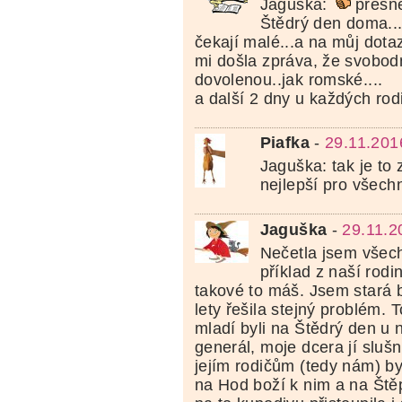
Jaguška:
přesně
Štědrý den doma...
čekají malé...a na můj dota
mi došla zpráva, že svobod
dovolenou..jak romské....
a další 2 dny u každých rodi
Piafka
-
29.11.201
Jaguška: tak je to
nejlepší pro všechn
Jaguška
-
29.11.2
Nečetla jsem všec
příklad z naší rodin
takové to máš. Jsem stará 
lety řešila stejný problém. 
mladí byli na Štědrý den u n
generál, moje dcera jí slušn
jejím rodičům (tedy nám) byl
na Hod boží k nim a na Št