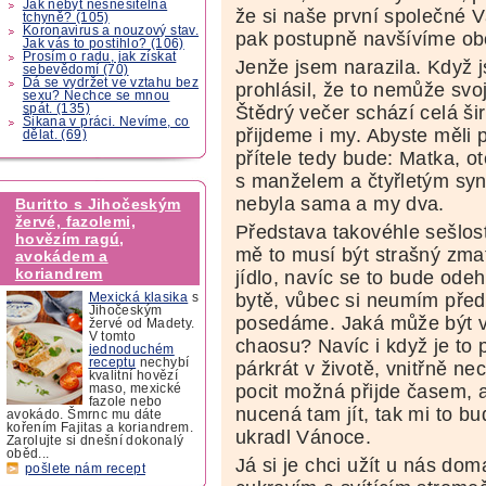
Jak nebýt nesnesitelná
že si naše první společné 
tchyně? (105)
Koronavirus a nouzový stav.
pak postupně navšívíme obo
Jak vás to postihlo? (106)
Prosím o radu, jak získat
Jenže jsem narazila. Když js
sebevědomí (70)
Dá se vydržet ve vztahu bez
prohlásil, že to nemůže svo
sexu? Nechce se mnou
spát. (135)
Štědrý večer schází celá ši
Šikana v práci. Nevíme, co
přijdeme i my. Abyste měli 
dělat. (69)
přítele tedy bude: Matka, ot
s manželem a čtyřletým syn
nebyla sama a my dva.
Buritto s Jihočeským
žervé, fazolemi,
Představa takovéhle sešlos
hovězím ragú,
mě to musí být strašný zmat
avokádem a
koriandrem
jídlo, navíc se to bude ode
bytě, vůbec si neumím předs
Mexická klasika
s
Jihočeským
posedáme. Jaká může být v
žervé od Madety.
V tomto
chaosu? Navíc i když je to p
jednoduchém
receptu
nechybí
párkrát v životě, vnitřně ne
kvalitní hovězí
pocit možná přijde časem, a
maso, mexické
fazole nebo
nucená tam jít, tak mi to b
avokádo. Šmrnc mu dáte
kořením Fajitas a koriandrem.
ukradl Vánoce.
Zarolujte si dnešní dokonalý
oběd...
Já si je chci užít u nás do
pošlete nám recept