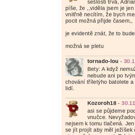
sešlosti trvá, Adri
píše, že ,,viděla jsem je jen
vnitřně necítím, že bych mez
pocit možná přijde časem,,
je evidentě znát, že to bude
možná se pletu
tornado-lou
-
30.1
Bety: A když nemu
nebude ani po tvý
chování tříletýho batolete 
lidí.
Kozoroh18
-
30.1
asi se půjdeme po
vnučce. Nevyžadov
nejsem k tomu tlačená. Jen 
se jít projít aby měl ježíšek