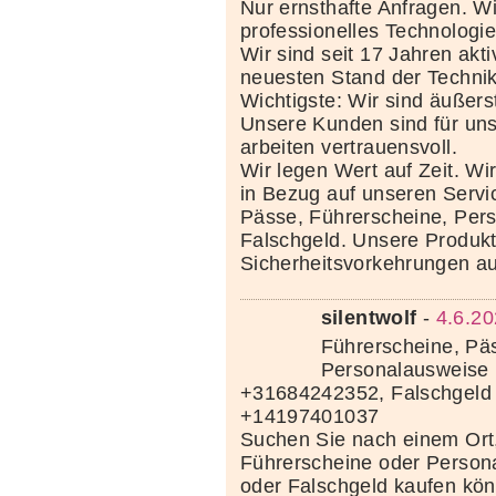
Nur ernsthafte Anfragen. Wi
professionelles Technolog
Wir sind seit 17 Jahren akt
neuesten Stand der Techni
Wichtigste: Wir sind äußerst
Unsere Kunden sind für uns
arbeiten vertrauensvoll.
Wir legen Wert auf Zeit. Wi
in Bezug auf unseren Servi
Pässe, Führerscheine, Per
Falschgeld. Unsere Produkte
Sicherheitsvorkehrungen au
silentwolf
-
4.6.20
Führerscheine, Pä
Personalausweise 
+31684242352, Falschgeld
+14197401037
Suchen Sie nach einem Ort
Führerscheine oder Person
oder Falschgeld kaufen kö