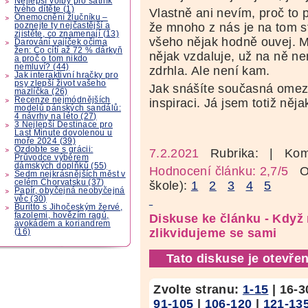
Nejlepší volby pro šatník
tvého dítěte (1)
Vlastně ani nevím, proč to 
Onemocnění žlučníku –
že mnoho z nás je na tom s
poznejte ty nejčastější a
zjistěte, co znamenají (13)
všeho nějak hodně ouvej. M
Darování vajíček očima
žen: Co cítí až 72 % dárkyň
nějak vzdaluje, už na ně n
a proč o tom nikdo
nemluví? (44)
zdrhla. Ale není kam.
Jak interaktivní hračky pro
psy zlepší život vašeho
Jak snášíte současná omez
mazlíčka (26)
Recenze nejmódnějších
inspiraci. Já jsem totiž něj
modelů pánských sandálů:
4 návrhy na léto (27)
3 Nejlepší Destinace pro
Last Minute dovolenou u
moře 2024 (39)
Ozdobte se s grácii:
7.2.2021
Rubrika:
| Kom
Průvodce výběrem
dámských doplňků (55)
Hodnocení článku: 2,7/5
Oz
Sedm nejkrásnějších měst v
celém Chorvatsku (37)
škole):
1
2
3
4
5
Papír, obyčejná neobyčejná
věc (30)
Buritto s Jihočeským žervé,
fazolemi, hovězím ragú,
Diskuse ke článku - Když 
avokádem a koriandrem
zlikvidujeme se sami
(16)
Tato diskuse je otevřen
Zvolte stranu:
1-15
|
16-3
91-105
|
106-120
|
121-13