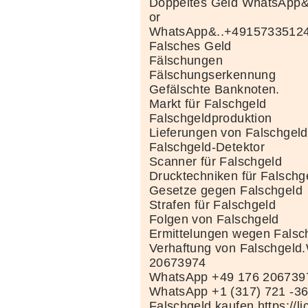
Doppeltes Geld WhatsApp&.
or
WhatsApp&..+4915733512
Falsches Geld
Fälschungen
Fälschungserkennung
Gefälschte Banknoten.
Markt für Falschgeld
Falschgeldproduktion
Lieferungen von Falschgeld
Falschgeld-Detektor
Scanner für Falschgeld
Drucktechniken für Falschg
Gesetze gegen Falschgeld
Strafen für Falschgeld
Folgen von Falschgeld
Ermittelungen wegen Falsc
Verhaftung von Falschgeld
20673974
WhatsApp +49 176 206739
WhatsApp +1 (317) 721 -3
Falschgeld kaufen https://li