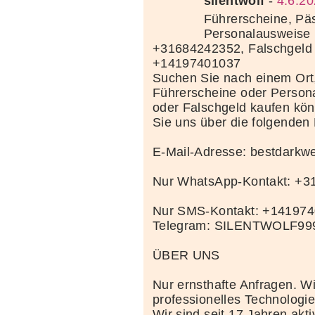
silentwolf
-
4.6.20
Führerscheine, Pä
Personalausweise 
+31684242352, Falschgeld
+14197401037
Suchen Sie nach einem Ort
Führerscheine oder Person
oder Falschgeld kaufen kö
Sie uns über die folgenden
E-Mail-Adresse: bestdark
Nur WhatsApp-Kontakt: +
Nur SMS-Kontakt: +14197
Telegram: SILENTWOLF99
ÜBER UNS
Nur ernsthafte Anfragen. Wi
professionelles Technolog
Wir sind seit 17 Jahren akt