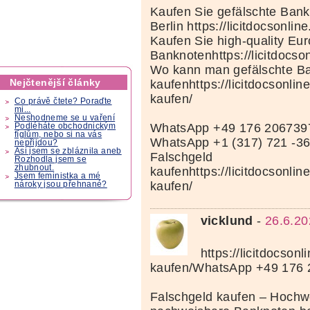
Kaufen Sie gefälschte Bank
Berlin https://licitdocsonlin
Kaufen Sie high-quality Eur
Banknotenhttps://licitdocso
Wo kann man gefälschte Ba
Nejčtenější články
kaufenhttps://licitdocsonlin
kaufen/
Co právě čtete? Poraďte
mi...
Neshodneme se u vaření
WhatsApp +49 176 206739
Podléháte obchodnickým
fíglům, nebo si na vás
WhatsApp +1 (317) 721 -3
nepřijdou?
Asi jsem se zbláznila aneb
Falschgeld
Rozhodla jsem se
zhubnout.
kaufenhttps://licitdocsonlin
Jsem feministka a mé
kaufen/
nároky jsou přehnané?
vicklund
-
26.6.20
https://licitdocson
kaufen/WhatsApp +49 176
Falschgeld kaufen – Hochwe