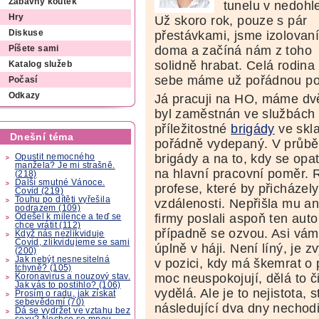
Zábavný koutek
tunelu v nedohl
Hry
Už skoro rok, pouze s pár
přestávkami, jsme izolovan
Diskuse
doma a začíná nám z toho
Píšete sami
solidně hrabat. Celá rodina
Katalog služeb
sebe máme už pořádnou pon
Počasí
Odkazy
Já pracuji na HO, máme dv
byl zaměstnán ve službách a
příležitostné
brigády
ve skla
Dnešní téma
pořádně vydepaný. V průběh
brigády a na to, kdy se opat
Opustit nemocného
manžela? Je mi strašně.
na hlavní pracovní poměr. R
(218)
Další smutné Vánoce.
profese, které by přicházel
Covid (219)
Touhu po dítěti vyřešila
vzdálenosti. Nepřišla mu an
podrazem (109)
firmy poslali aspoň ten aut
Odešel k milence a teď se
chce vrátit (112)
případně se ozvou. Asi vám 
Když nás nezlikviduje
Covid, zlikvidujeme se sami
úplně v háji. Není líný, je z
(200)
Jak nebýt nesnesitelná
v pozici, kdy má škemrat o
tchyně? (105)
moc neuspokojují, dělá to 
Koronavirus a nouzový stav.
Jak vás to postihlo? (106)
vydělá. Ale je to nejistota,
Prosím o radu, jak získat
sebevědomí (70)
následující dva dny nechodi
Dá se vydržet ve vztahu bez
sexu? Nechce se mnou