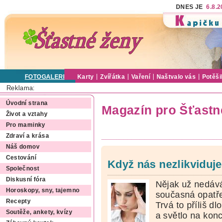
DNES JE
6.8.
FOTOGALERIE
Karty
Zvířátka
Vaření
Naštvalo vás
Potěši
Reklama:
Úvodní strana
Magazín pro Šťastn
Život a vztahy
Pro maminky
Zdraví a krása
Náš domov
Cestování
Když nás nezlikviduje
Společnost
Diskusní fóra
Nějak už nedá
Horoskopy, sny, tajemno
současná opatře
Recepty
Trvá to příliš dl
Soutěže, ankety, kvízy
a světlo na konc