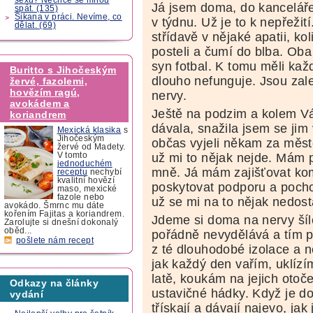
Já jsem doma, do kanceláře
spát. (135)
Šikana v práci. Nevíme, co
v týdnu. Už je to k nepřežití
dělat. (69)
střídavě v nějaké apatii, koli
posteli a čumí do blba. Oba 
syn fotbal. K tomu měli každ
Buritto s Jihočeským
dlouho nefunguje. Jsou zale
žervé, fazolemi,
hovězím ragú,
nervy.
avokádem a
Ještě na podzim a kolem Vá
koriandrem
dávala, snažila jsem se jim
Mexická klasika
s
Jihočeským
občas vyjeli někam za město
žervé od Madety.
už mi to nějak nejde. Mám p
V tomto
jednoduchém
mně. Já mám zajišťovat ko
receptu
nechybí
kvalitní hovězí
poskytovat podporu a pocho
maso, mexické
fazole nebo
už se mi na to nějak nedostá
avokádo. Šmrnc mu dáte
kořením Fajitas a koriandrem.
Jdeme si doma na nervy šíle
Zarolujte si dnešní dokonalý
oběd...
pořádně nevydělává a tím 
pošlete nám recept
z té dlouhodobé izolace a n
jak každý den vařím, uklíz
latě, koukám na jejich otoč
Odkazy na články
ustavičné hádky. Když je d
vydání
třískají a dávají najevo, jak 