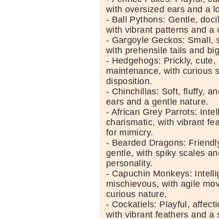
with oversized ears and a lo
- Ball Pythons: Gentle, doci
with vibrant patterns and 
- Gargoyle Geckos: Small, 
with prehensile tails and bi
- Hedgehogs: Prickly, cute,
maintenance, with curious 
disposition.
- Chinchillas: Soft, fluffy, a
ears and a gentle nature.
- African Grey Parrots: Intel
charismatic, with vibrant f
for mimicry.
- Bearded Dragons: Friendly
gentle, with spiky scales an
personality.
- Capuchin Monkeys: Intelli
mischievous, with agile m
curious nature.
- Cockatiels: Playful, affect
with vibrant feathers and a