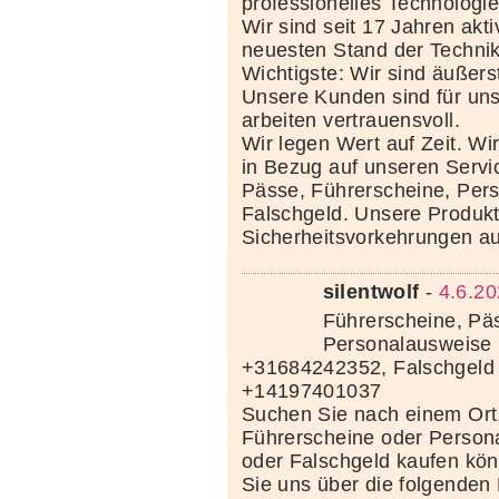
professionelles Technolog
Wir sind seit 17 Jahren akt
neuesten Stand der Techni
Wichtigste: Wir sind äußerst
Unsere Kunden sind für uns
arbeiten vertrauensvoll.
Wir legen Wert auf Zeit. Wi
in Bezug auf unseren Servi
Pässe, Führerscheine, Per
Falschgeld. Unsere Produkte
Sicherheitsvorkehrungen au
silentwolf
-
4.6.20
Führerscheine, Pä
Personalausweise 
+31684242352, Falschgeld
+14197401037
Suchen Sie nach einem Ort
Führerscheine oder Person
oder Falschgeld kaufen kö
Sie uns über die folgenden