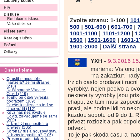
Zábavný koutek
Hry
Diskuse
Redakční diskuse
Zvolte stranu:
1-100
|
101
Vaše diskuse
500
|
501-600
|
601-700
|
Píšete sami
1001-1100
|
1101-1200
|
1
Katalog služeb
1500
|
1501-1600
|
1601-1
Počasí
1901-2000
|
Další strana
Odkazy
YXH
-
9.3.2016 15
mariena: Vis ono je
Dnešní téma
"na zakazku". Tad
Opustit nemocného
trzich casto prodavaji rucni
manžela? Je mi strašně.
(218)
vyrobky, nejen pecivo a ovo
Další smutné Vánoce.
Covid (219)
nektere ty vyrobky jsou pri
Touhu po dítěti vyřešila
chapu, ze tam musi zapocita
podrazem (109)
Odešel k milence a teď se
praci, ale hodne lidi to nek
chce vrátit (112)
Když nás nezlikviduje
kazdou sobotu od 9 do 1. 
Covid, zlikvidujeme se sami
(200)
privezt rozlozit a pak odpol
Jak nebýt nesnesitelná
odvezt.
tchyně? (105)
Koronavirus a nouzový stav.
To je pak skoda casu a mat
Jak vás to postihlo? (106)
Prosím o radu, jak získat