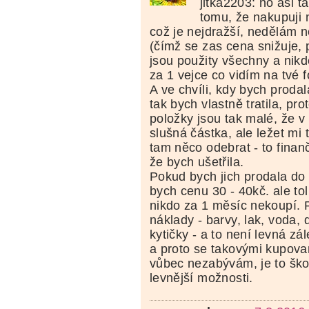
jitka2203: no asi t
tomu, že nakupuji
což je nejdražší, nedělám 
(čímž se zas cena snižuje,
jsou použity všechny a nikd
za 1 vejce co vidím na tvé 
A ve chvíli, kdy bych prodal
tak bych vlastně tratila, pr
položky jsou tak malé, že v
slušná částka, ale ležet mi
tam něco odebrat - to fina
že bych ušetřila.
Pokud bych jich prodala do
bych cenu 30 - 40kč. ale tol
nikdo za 1 měsíc nekoupí. 
náklady - barvy, lak, voda, d
kytičky - a to není levná zál
a proto se takovými kupov
vůbec nezabývám, je to šk
levnější možnosti.