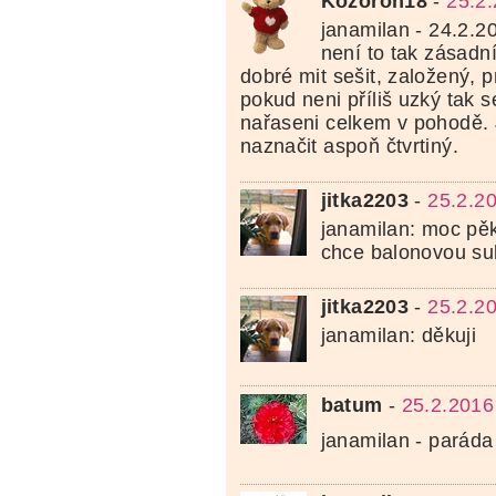
Kozoroh18
-
25.2
janamilan - 24.2.2
není to tak zásadní
dobré mit sešit, založený, p
pokud neni příliš uzký tak se
nařaseni celkem v pohodě. J
naznačit aspoň čtvrtiný.
jitka2203
-
25.2.2
janamilan: moc pě
chce balonovou su
jitka2203
-
25.2.2
janamilan: děkuji
batum
-
25.2.2016
janamilan - paráda