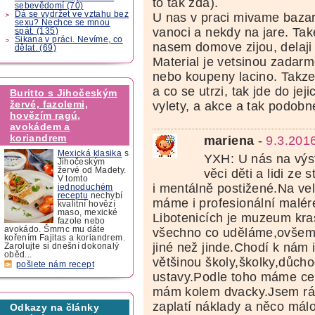
to tak zda).
sebevědomí (70)
Dá se vydržet ve vztahu bez
U nas v praci mivame bazar
sexu? Nechce se mnou
vanoci a nekdy na jare. Take 
spát. (135)
Šikana v práci. Nevíme, co
nasem domove zijou, delaji 
dělat. (69)
Material je vetsinou zadarm
nebo koupeny lacino. Takze
a co se utrzi, tak jde do jej
Buritto s Jihočeským
žervé, fazolemi,
vylety, a akce a tak podobn
hovězím ragú,
avokádem a
koriandrem
mariena
-
9.3.201
Mexická klasika
s
YXH: U nás na výs
Jihočeským
žervé od Madety.
věci děti a lidi ze
V tomto
i mentálně postižené.Na ve
jednoduchém
receptu
nechybí
máme i profesionální malér
kvalitní hovězí
maso, mexické
Libotenicích je muzeum kra
fazole nebo
avokádo. Šmrnc mu dáte
všechno co uděláme,ovšem 
kořením Fajitas a koriandrem.
jiné než jinde.Chodí k nám i
Zarolujte si dnešní dokonalý
oběd...
většinou školy,školky,důcho
pošlete nám recept
ustavy.Podle toho máme cen
mám kolem dvacky.Jsem rá
zaplatí náklady a něco mál
Odkazy na články