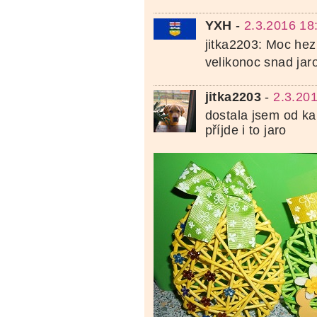
YXH
-
2.3.2016 18
jitka2203: Moc he
velikonoc snad jaro
jitka2203
-
2.3.20
dostala jsem od k
příjde i to jaro