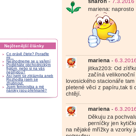
sharon
-
7.3.2016
mariena: naprosto l
Nejčtenější články
Co právě čtete? Poraďte
mi...
mariena
-
6.3.201
Neshodneme se u vaření
Podléháte obchodnickým
jitka2203: Od zítř
fíglům, nebo si na vás
nepřijdou?
začíná velikonoční
Asi jsem se zbláznila aneb
Rozhodla jsem se
lovosického stacionáře tam 
zhubnout.
pletené věci z papíru,tak ti
Jsem feministka a mé
nároky jsou přehnané?
chtějí.
mariena
-
6.3.201
Děkuju za pochvalu
perníčky jen kytič
na nějaké mřížky a vzorky ja
netroufnu.