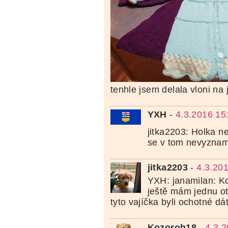
tenhle jsem delala vloni na 
YXH
-
4.3.2016 15
jitka2203: Holka 
se v tom nevyznam
jitka2203
-
4.3.20
YXH: janamilan: K
ještě mám jednu ot
tyto vajíčka byli ochotné dá
Kozoroh18
-
4.3.