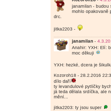
janamilan - budou 
mohlo opakovaně pl
drc.
jitka2203 -
janamilan
-
4.3.20
Anahir: YXH: Elí: 
moc děkuji
YXH: hezké, dcera je šikul
Kozoroh18 - 28.2.2016 22:38
dílo daří
ty levandulové pytlíčky byc
já teda dělala srdíčka, ale 
mění...
jitka2203: ty jsou super