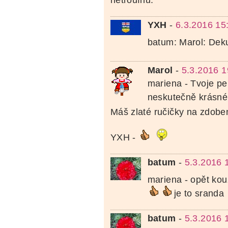
YXH
-
6.3.2016 15
batum: Marol: Dek
Marol
-
5.3.2016 1
mariena - Tvoje pe
neskutečně krásn
Máš zlaté ručičky na zdobe
YXH -
batum
-
5.3.2016 
mariena - opět kou
je to sranda
batum
-
5.3.2016 