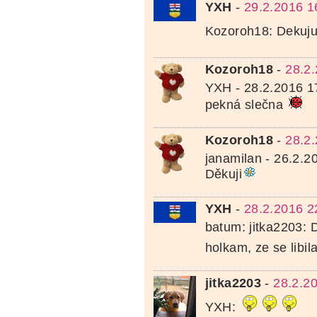
YXH
-
29.2.2016 1
Kozoroh18: Dekuj
Kozoroh18
-
28.2
YXH - 28.2.2016 1
pekná slečna
Kozoroh18
-
28.2
janamilan - 26.2.2
Děkuji
YXH
-
28.2.2016 2
batum: jitka2203: 
holkam, ze se libil
jitka2203
-
28.2.2
YXH: