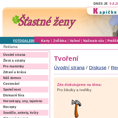
DNES JE
9.8.
FOTOGALERIE
Karty
Zvířátka
Vaření
Naštvalo vás
Potěši
Reklama:
Úvodní strana
Tvoření
Život a vztahy
Pro maminky
Úvodní strana
/
Diskuse
/
Re
Zdraví a krása
Náš domov
Cestování
Zde diskutujeme na téma:
Pro šikulky a tvořilky.
Společnost
Diskusní fóra
Horoskopy, sny, tajemno
Recepty
Soutěže, ankety, kvízy