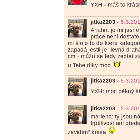
YXH - máš to krás
jitka2203
-
5.3.20
Anahir: je mi jasn
práce není dostate
mi šlo o to do které katego
zapadá jestli je "levná drah
cm - můžu se tedy zeptat za 
u Tebe díky moc
jitka2203
-
5.3.20
YXH: moc pěkný š
jitka2203
-
5.3.20
mariena: ty jsou 
trpělivost ani předs
závidím" krása