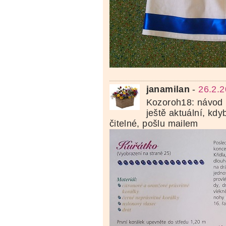
janamilan
-
26.2.2
Kozoroh18: návod n
ještě aktuální, kd
čitelné, pošlu mailem