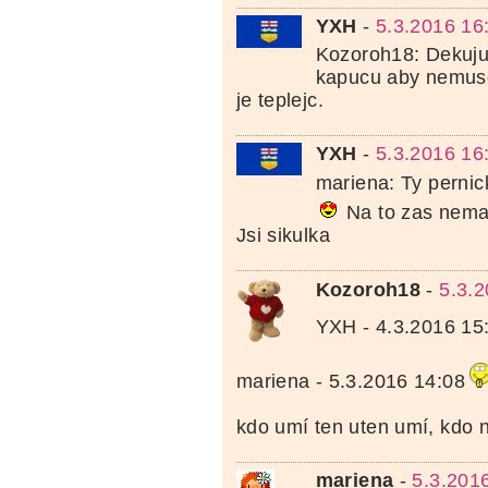
YXH
-
5.3.2016 16
Kozoroh18: Dekuju 
kapucu aby nemusel
je teplejc.
YXH
-
5.3.2016 16
mariena: Ty perni
Na to zas nemam
Jsi sikulka
Kozoroh18
-
5.3.2
YXH - 4.3.2016 15
mariena - 5.3.2016 14:08
kdo umí ten uten umí, kdo
mariena
-
5.3.201