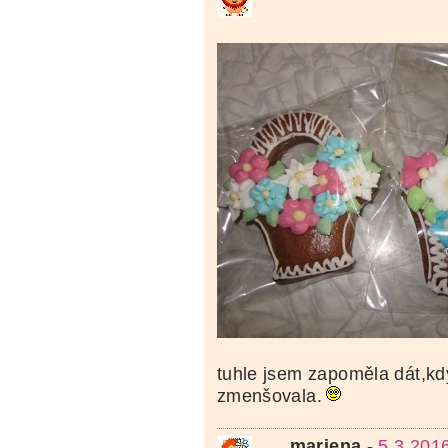
tuhle jsem zapoměla dát,kd
zmenšovala.
mariena
-
5.3.201