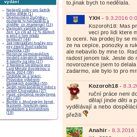
vydání
to,jinak bych to nedělala.
Nejlepší volby pro šatník
tvého dítěte (1)
YXH
-
9.3.2016 0:
Onemocnění žlučníku –
poznejte ty nejčastější a
zjistěte, co znamenají (13)
Kozoroh18: Mas pr
Darování vajíček očima
veci pro lidi ktere
žen: Co cítí až 72 % dárkyň
a proč o tom nikdo
to oceni. Na prodej by se m
nemluví? (44)
Jak interaktivní hračky pro
ze na cepice, ponozky a ruk
psy zlepší život vašeho
mazlíčka (26)
ale nebavilo by mne to. R
Recenze nejmódnějších
radost jenom tak. Jeste do
modelů pánských sandálů:
4 návrhy na léto (27)
novorozence jsem to delala 
3 Nejlepší Destinace pro
Last Minute dovolenou u
zadarmo, ale bylo to pro m
moře 2024 (39)
Ozdobte se s grácii:
Průvodce výběrem
dámských doplňků (55)
Kozoroh18
-
8.3.
Sedm nejkrásnějších měst v
celém Chorvatsku (37)
ruční práce neni d
Papír, obyčejná neobyčejná
věc (30)
dělají jinde děti a 
Buritto s Jihočeským žervé,
fazolemi, hovězím ragú,
vydělávají a nebo dospěláci
avokádem a koriandrem
(16)
přežili
Anahir
-
8.3.2016 