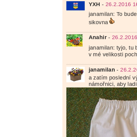
YXH
-
26.2.2016 1
janamilan: To bud
sikovna
Anahir
-
26.2.2016
janamilan: tyjo, tu
v mé velikosti poc
janamilan
-
26.2.2
a zatím poslední v
námořnici, aby ladi