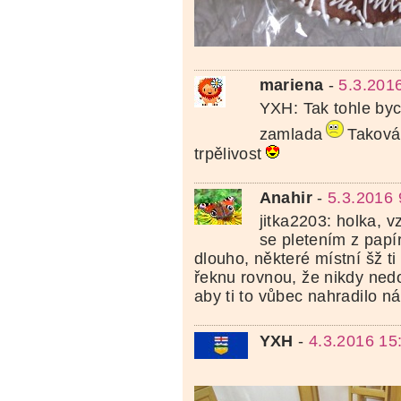
mariena
-
5.3.201
YXH: Tak tohle byc
zamlada
Taková
trpělivost
Anahir
-
5.3.2016 
jitka2203: holka, 
se pletením z papí
dlouho, některé místní šž ti t
řeknu rovnou, že nikdy nedo
aby ti to vůbec nahradilo ná
YXH
-
4.3.2016 15