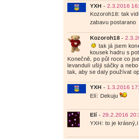
YXH
-
2.3.2016 16
Kozoroh18: tak vi
zabavu postarano
Kozoroh18
-
2.3.
tak já jsem kon
kousek hadru s pot
Konečně, po půl roce co js
levanduli ušiji sáčky a nebo
tak, aby se daly používat 
YXH
-
1.3.2016 17
Elí: Dekuju
Elí
-
29.2.2016 20:
YXH: to je krásný,