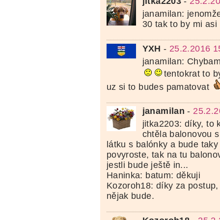
jitka2203
-
25.2.2
janamilan: jenomže
30 tak to by mi asi
YXH
-
25.2.2016 1
janamilan: Chybami
tentokrat to b
uz si to budes pamatovat
janamilan
-
25.2.2
jitka2203: díky, t
chtěla balonovou su
látku s balónky a bude taky
povyroste, tak na tu balono
jestli bude ještě in...
Haninka: batum: děkuji
Kozoroh18: díky za postup, j
nějak bude.