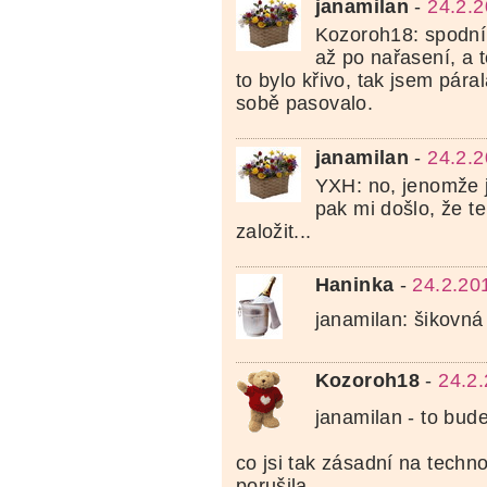
janamilan
-
24.2.2
Kozoroh18: spodní 
až po nařasení, a t
to bylo křivo, tak jsem páral
sobě pasovalo.
janamilan
-
24.2.2
YXH: no, jenomže j
pak mi došlo, že t
založit...
Haninka
-
24.2.20
janamilan: šikovn
Kozoroh18
-
24.2
janamilan - to bud
co jsi tak zásadní na tech
porušila