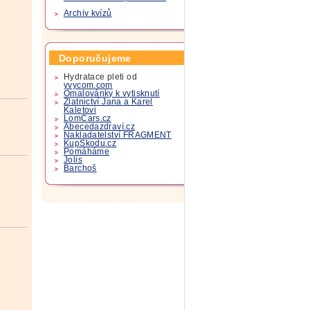
Archiv kvízů
Doporučujeme
Hydratace pleti od
yvycom.com
Omalovánky k vytisknutí
Zlatnictví Jana a Karel
Kaletovi
LomCars.cz
Abecedazdraví.cz
Nakladatelství FRAGMENT
KupSkodu.cz
Pomáháme
Jolis
Barchoš