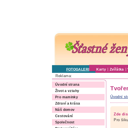
FOTOGALERIE
Karty
Zvířátka
Reklama:
Úvodní strana
Tvoře
Život a vztahy
Úvodní st
Pro maminky
Zdraví a krása
Náš domov
Zde dis
Cestování
Pro šiku
Společnost