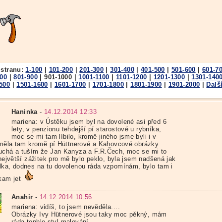
 stranu:
1-100
|
101-200
|
201-300
|
301-400
|
401-500
|
501-600
|
601-7
800
|
801-900
|
901-1000
|
1001-1100
|
1101-1200
|
1201-1300
|
1301-140
500
|
1501-1600
|
1601-1700
|
1701-1800
|
1801-1900
|
1901-2000
|
Dalš
Haninka
-
14.12.2014 12:33
mariena: v Ústěku jsem byl na dovolené asi před 6
lety, v penzionu tehdejší pí starostové u rybníka,
moc se mi tam líbilo, kromě jiného jsme byli i v
, měla tam kromě pí Hüttnerové a Kahovcové obrázky
uchá a tuším že Jan Kanyza a F.R.Čech, moc se mi to
 největší zážitek pro mě bylo peklo, byla jsem nadšená jak
lka, dodnes na tu dovolenou ráda vzpomínám, bylo tam i
 kam jet
Anahir
-
14.12.2014 10:56
mariena: vidíš, to jsem nevěděla....
Obrázky Ivy Hütnerové jsou taky moc pěkný, mám
ráda tenhle styl malování.