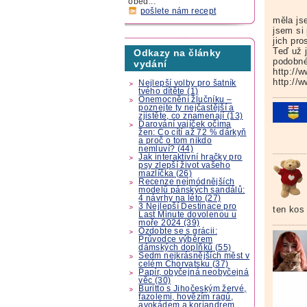
oběd...
pošlete nám recept
měla js
jsem si
jich pro
Teď už 
Odkazy na články
podobné
vydání
http://
http://
Nejlepší volby pro šatník
tvého dítěte (1)
Onemocnění žlučníku –
poznejte ty nejčastější a
zjistěte, co znamenají (13)
Darování vajíček očima
žen: Co cítí až 72 % dárkyň
a proč o tom nikdo
nemluví? (44)
Jak interaktivní hračky pro
psy zlepší život vašeho
mazlíčka (26)
Recenze nejmódnějších
modelů pánských sandálů:
4 návrhy na léto (27)
3 Nejlepší Destinace pro
ten ko
Last Minute dovolenou u
moře 2024 (39)
Ozdobte se s grácii:
Průvodce výběrem
dámských doplňků (55)
Sedm nejkrásnějších měst v
celém Chorvatsku (37)
Papír, obyčejná neobyčejná
věc (30)
Buritto s Jihočeským žervé,
fazolemi, hovězím ragú,
avokádem a koriandrem