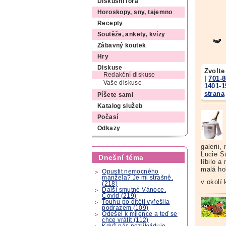
Diskusní fóra
Horoskopy, sny, tajemno
Recepty
Soutěže, ankety, kvízy
Zábavný koutek
Hry
Diskuse
Zvolte
Redakční diskuse
|
701-
Vaše diskuse
1401-1
strana
Píšete sami
Katalog služeb
Počasí
Odkazy
galerii
Lucie S
Dnešní téma
líbilo a
malá ho
Opustit nemocného
manžela? Je mi strašně.
v okolí
(218)
Další smutné Vánoce.
Covid (219)
Touhu po dítěti vyřešila
podrazem (109)
Odešel k milence a teď se
chce vrátit (112)
Když nás nezlikviduje