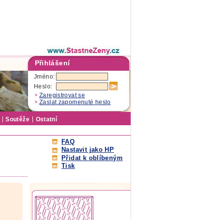
Přihlášení
Jméno:
Heslo:
Zaregistrovat se
Zaslat zapomenuté heslo
Soutěže
Ostatní
FAQ
Nastavit jako HP
Přidat k oblíbeným
Tisk