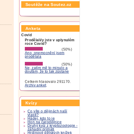
Soutěže na Soutez.cz
Anketa
Covid
Prodělali/y jste v uplynulém
roce Covid?
(50%)
Ano, onemocnění jsem
prodělala
(50%)
Ne, zatím mě to minulo a
doufám, že to tak zůstane
Celkem hlasovalo 291170.
Archiv anket
.
Kvízy
Co víte o dějinách naší
vlasti?
Hádej, kdo to je
Hon na čarodějnice
Druhý kvíz z kryptozoologie -
záhadní primáti
Hrdinové dětských knížek