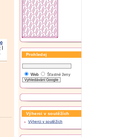
00
0
|
í
Prohledej
Web
Šťastné ženy
Výherci v soutěžích
Výherci v soutěžích