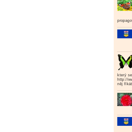
propago
který s
http://w
něj říká