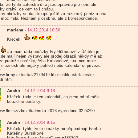
da, že tyhle autorská díla jsou opravdu pro normální
íky drahý, celkem to i chápu.
iny obrázky se dají koupit ještě za rozumný peníz a ona
 moc milá. Neznám ji osobně, ale z korespondence.
mariena
-
14.12.2014 10:50
Křeček:
Já mám ráda obrázky Ivy Hütnerové,v Úštěku je
 kde mají nejen výstavy,ale prodej obrazů,někdy mě až
dce,protože obrázky,třeba Kahovcové,jsou nad moje
í možnosti,ale nějaký pohled nebo kalendář si přivezu
.
ww.firmy.cz/detail/2179419-libor-uhlik-ustek-ceske-
ti.html
Anahir
-
14.12.2014 9:18
Křeček: tady je ten kalendář, co jsem od ní měla.
kouzelné obrázky.
www.fler.cz/zbozi/kalendar-2013-vyprodano-3224290
Anahir
-
14.12.2014 9:15
Křeček: tyhle tvoje obrázky mi připomínají tvorbu
Kateřiny Bursíkové
http://www.fler.cz/zbozi?ucat=185300