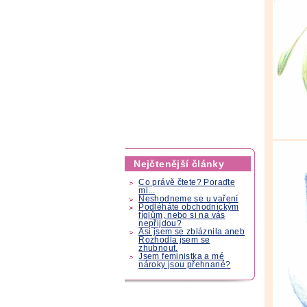
Nejčtenější články
Co právě čtete? Poraďte
mi...
Neshodneme se u vaření
Podléháte obchodnickým
fíglům, nebo si na vás
nepřijdou?
Asi jsem se zbláznila aneb
Rozhodla jsem se
zhubnout.
Jsem feministka a mé
nároky jsou přehnané?