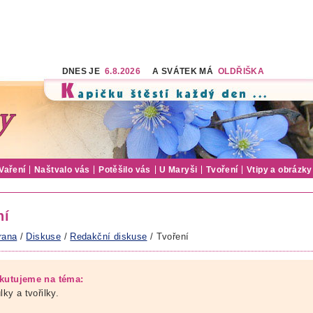
DNES JE
6.8.2026
A SVÁTEK MÁ
OLDŘIŠKA
Vaření
Naštvalo vás
Potěšilo vás
U Maryši
Tvoření
Vtipy a obrázky
ní
rana
/
Diskuse
/
Redakční diskuse
/ Tvoření
kutujeme na téma:
lky a tvořilky.