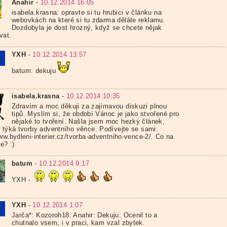
Anahir
-
10.12.2014 16:05
isabela.krasna: opravte si tu hrubici v článku na
webovkách na které si tu zdarma děláte reklamu.
Dozdobyla je dost hrozný, když se chcete nějak
vat.
YXH
-
10.12.2014 13:57
batum: dekuju
isabela.krasna
-
10.12.2014 10:35
Zdravím a moc děkuji za zajímavou diskuzi plnou
tipů. Myslím si, že období Vánoc je jako stvořené pro
nějaké to tvoření. Našla jsem moc hezký článek,
e týká tvorby adventního věnce. Podívejte se sami:
ww.bydleni-interier.cz/tvorba-adventniho-vence-2/. Co na
te? :)
batum
-
10.12.2014 9:17
YXH -
YXH
-
10.12.2014 1:07
Jarča*: Kozoroh18: Anahir: Dekuju. Ocenil to a
chutnalo vsem, i v praci, kam vzal zbytek.