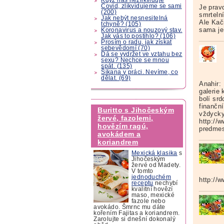
Covid, zlikvidujeme se sami
Je prav
(200)
smrteln
Jak nebýt nesnesitelná
Ale Kač
tchyně? (105)
sama je
Koronavirus a nouzový stav.
Jak vás to postihlo? (106)
Prosím o radu, jak získat
sebevědomí (70)
Dá se vydržet ve vztahu bez
sexu? Nechce se mnou
spát. (135)
Šikana v práci. Nevíme, co
dělat. (69)
Anahir:
galerie
bolí sr
finančn
Buritto s Jihočeským
vždycky
žervé, fazolemi,
http://w
hovězím ragú,
predmes
avokádem a
koriandrem
Mexická klasika
s
Jihočeským
žervé od Madety.
V tomto
jednoduchém
http://
receptu
nechybí
kvalitní hovězí
maso, mexické
fazole nebo
avokádo. Šmrnc mu dáte
kořením Fajitas a koriandrem.
Zarolujte si dnešní dokonalý