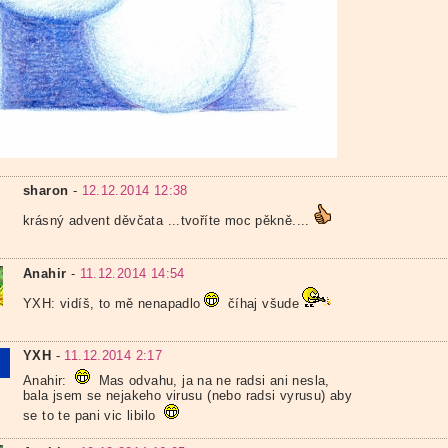
sharon
-
12.12.2014 12:38
krásný advent děvčata ...tvoříte moc pěkně....
Anahir
-
11.12.2014 14:54
YXH: vidíš, to mě nenapadlo
číhaj všude
YXH
-
11.12.2014 2:17
Anahir:
Mas odvahu, ja na ne radsi ani nesla,
bala jsem se nejakeho virusu (nebo radsi vyrusu) aby
se to te pani vic libilo