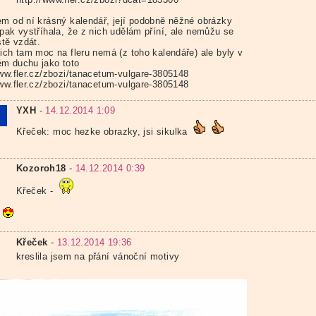
em od ní krásný kalendář, její podobně něžné obrázky
 pak vystříhala, že z nich udělám příní, ale nemůžu se
stě vzdát.
jich tam moc na fleru nemá (z toho kalendáře) ale byly v
m duchu jako toto
www.fler.cz/zbozi/tanacetum-vulgare-3805148
www.fler.cz/zbozi/tanacetum-vulgare-3805148
YXH
-
14.12.2014 1:09
Křeček: moc hezke obrazky, jsi sikulka
Kozoroh18
-
14.12.2014 0:39
Křeček -
s
Křeček
-
13.12.2014 19:36
kreslila jsem na přání vánoční motivy