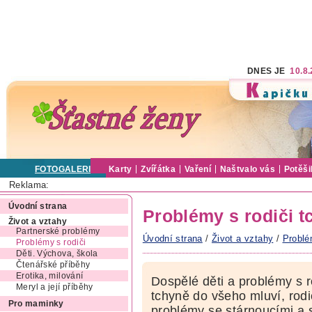
DNES JE
10.8
FOTOGALERIE
Karty
Zvířátka
Vaření
Naštvalo vás
Potěši
Reklama:
Úvodní strana
Problémy s rodiči t
Život a vztahy
Partnerské problémy
Úvodní strana
/
Život a vztahy
/
Problé
Problémy s rodiči
Děti. Výchova, škola
Čtenářské příběhy
Erotika, milování
Dospělé děti a problémy s r
Meryl a její příběhy
tchyně do všeho mluví, rodi
Pro maminky
problémy se stárnoucími a 