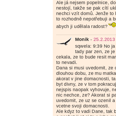
Ale já nejsem popelnice, d
nestojí, takže se pak cítí uk
nechci vzít domů. Jenže to 
to rozhodně nepotřebuji a br
abych ji udělala radost?
Monik
-
25.2.2013
sqwela: 9:39 No ja
tady par zen, ze j
cekala, ze to bude resit ma
to nevadi.
Dana si musi uvedomit, ze o
dlouhou dobu, ze mu matka 
akorat v jine domacnosti, t
byt divny, ze v tom pokracuj
nejspis naopak vyhovuje, n
nic nechce, ze? Akorat si 
uvedomit, ze uz se ozenil a
vcetne svoji domacnosti.
Ale kdyz to vadi Dane, tak 