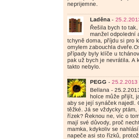
neprijemne.
Laděna
-
25.2.201
Řešila bych to tak,
manžel odpolední a
tchyně doma, příjdu si pro k
omylem zabouchla dveře.Os
případy byly klíče u tcháno
pak už bych je nevrátila. A 
takto nebylo.
PEGG
-
25.2.2013
Bellana - 25.2.201
holce může přijít, 
aby se její synáček najedl.
těžké. Já se vždycky ptám, 
řízek? Řeknou ne, víc o to
mají své důvody, proč necht
mamka, kdykoliv se nahlásí
napeče asi sto řízků, protože