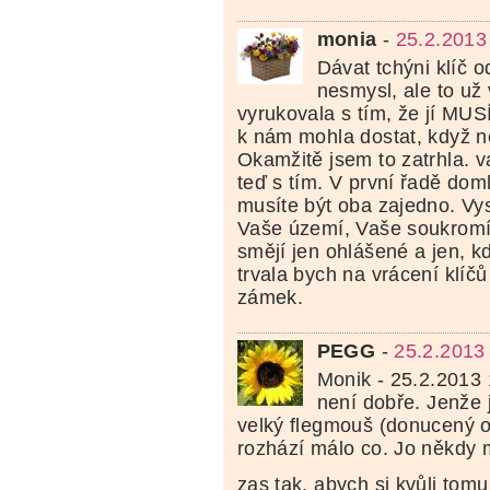
monia
-
25.2.2013
Dávat tchýni klíč o
nesmysl, ale to už
vyrukovala s tím, že jí MUS
k nám mohla dostat, když
Okamžitě jsem to zatrhla. v
teď s tím. V první řadě dom
musíte být oba zajedno. Vysv
Vaše území, Vaše soukromí
smějí jen ohlášené a jen, k
trvala bych na vrácení klíč
zámek.
PEGG
-
25.2.2013
Monik - 25.2.2013 1
není dobře. Jenže 
velký flegmouš (donucený 
rozhází málo co. Jo někdy 
zas tak, abych si kvůli tomu