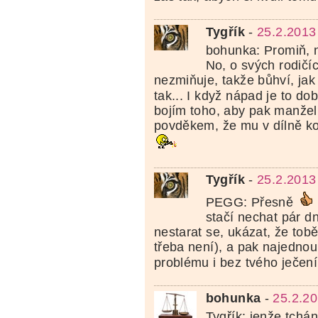
Tygřík
-
25.2.2013
bohunka: Promiň, n
No, o svých rodičí
nezmiňuje, takže bůhví, jak
tak... I když nápad je to do
bojím toho, aby pak manžel
povděkem, že mu v dílně ko
Tygřík
-
25.2.2013
PEGG: Přesně
stačí nechat pár dn
nestarat se, ukázat, že tobě
třeba není), a pak najednou 
problému i bez tvého ječen
bohunka
-
25.2.20
Tygřík: jenže tchán