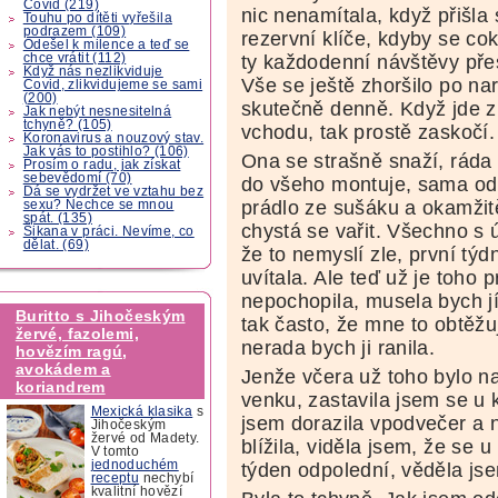
Covid (219)
nic nenamítala, když přišla 
Touhu po dítěti vyřešila
podrazem (109)
rezervní klíče, kdyby se cok
Odešel k milence a teď se
chce vrátit (112)
ty každodenní návštěvy přes
Když nás nezlikviduje
Vše se ještě zhoršilo po n
Covid, zlikvidujeme se sami
(200)
skutečně denně. Když jde z
Jak nebýt nesnesitelná
tchyně? (105)
vchodu, tak prostě zaskočí.
Koronavirus a nouzový stav.
Jak vás to postihlo? (106)
Ona se strašně snaží, ráda
Prosím o radu, jak získat
sebevědomí (70)
do všeho montuje, sama od 
Dá se vydržet ve vztahu bez
prádlo ze sušáku a okamžitě
sexu? Nechce se mnou
spát. (135)
chystá se vařit. Všechno s
Šikana v práci. Nevíme, co
dělat. (69)
že to nemyslí zle, první týd
uvítala. Ale teď už je toho
nepochopila, musela bych jí
Buritto s Jihočeským
tak často, že mne to obtěžuj
žervé, fazolemi,
nerada bych ji ranila.
hovězím ragú,
avokádem a
Jenže včera už toho bylo 
koriandrem
venku, zastavila jsem se u
Mexická klasika
s
jsem dorazila vpodvečer a n
Jihočeským
žervé od Madety.
blížila, viděla jsem, že se 
V tomto
jednoduchém
týden odpolední, věděla js
receptu
nechybí
kvalitní hovězí