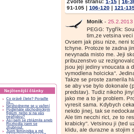
Zvolte stranu:
1-15
|
16-3
91-105
|
106-120
|
121-13
Monik
-
25.2.2013
PEGG: Tygřík: Sou
tim,ze vetsina veci
Ovsem jak pisu nize, neni t
tchyne. Protoze te zadna j
nevynada misto me. Jeji sk
pribuzenstvo uz rezignovalo
jsou jeji jediny vnoucata a dc
vymodlena holcicka". Jedin
Takze se proste zamerila hl
se aby vse bylo dokonale (p
Nejčtenější články
predstav). Tudiz nikoho jiny
jako me a to je problem. Pr
Co právě čtete? Poraďte
mi...
vyresit sama. Kdybych cekal
Neshodneme se u vaření
Podléháte obchodnickým
nekdo jinej, tak se nedocka
fíglům, nebo si na vás
Ale tim necchi rict, ze to re
nepřijdou?
Asi jsem se zbláznila aneb
krabicky". Vetsinou ji (ted u
Rozhodla jsem se
zhubnout.
klidu, ale durazne a stojim s
Jsem feministka a mé