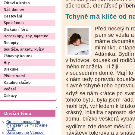
Zdraví a krása
důchodců, čtenářské příběh
Náš domov
Tchyně má klíče od n
Cestování
Společnost
Před necelým r
Diskusní fóra
jsem se vdala a
Horoskopy, sny, tajemno
máme dvouměsí
Recepty
miminko, chlap
Soutěže, ankety, kvízy
Adámka. Bydlí
Zábavný koutek
v bytovce, kousek od rodič
Hry
mého manžela. Ti žijí
Diskuse
v sousedním domě. Mají to
Píšete sami
k nám tedy opravdu kousíče
Katalog služeb
hlavně tchyně toho opravdu
Počasí
Když se nám krátce po sva
Odkazy
tohoto bytu, byla jsem ráda
mohl být, vzhledem k blízko
krásný, lokalita naprosto skv
Dnešní téma
domu, blízko veškerá vybave
Opustit nemocného
manžela? Je mi strašně.
Bydlíme zde deset měsíců. 
(218)
návštěvy tolerovala a snáš
Další smutné Vánoce.