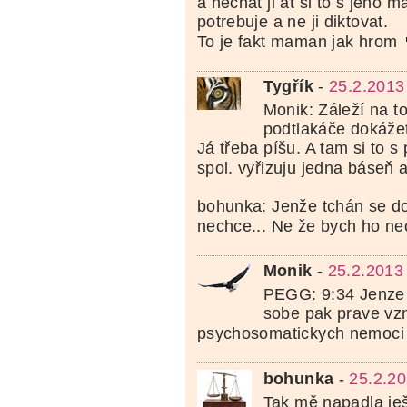
a nechat ji at si to s jeho m
potrebuje a ne ji diktovat.
To je fakt maman jak hrom
Tygřík
-
25.2.2013
Monik: Záleží na tom
podtlakáče dokážet 
Já třeba píšu. A tam si to 
spol. vyřizuju jedna báseň 
bohunka: Jenže tchán se d
nechce... Ne že bych ho n
Monik
-
25.2.2013
PEGG: 9:34 Jenze 
sobe pak prave vzn
psychosomatickych nemoc
bohunka
-
25.2.20
Tak mě napadla ješ