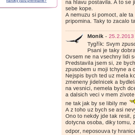
nároky jsou přehnané?
na hlavu postavila. A to se j
sebe kope.
A nemuzu si pomoct, ale ta 
pripomina. Taky to zacalo ta
Monik
-
25.2.2013
Tygřík: Svym zpu
Psani je taky dobra
Ovsem ne na vsechny lidi se
Predstavila jsem si, ze bych
zpusobem u moji tchyne a o
Nejspis bych ted uz mela k
zmeneny jidelnicek a bydle
na vesnici, nemela bych dc
a dalsich veci v mem zivote
ne tak jak by se libily me
A z toho uz bych se asi nev
Ono to nekdy jde tak resit,
dotycna osoba, diky tomu, 
odpor, neposouva ty hranic