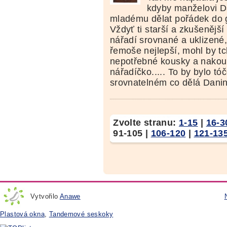
kdyby manželovi Da
mladému dělat pořádek do ga
Vždyť ti starší a zkušenější
nářadí srovnané a uklizené,
řemoše nejlepší, mohl by t
nepotřebné kousky a nakou
nářadíčko..... To by bylo tóč
srovnatelném co dělá Danin
Zvolte stranu:
1-15
|
16-3
91-105
|
106-120
|
121-13
Vytvořilo
Anawe
Plastová okna
,
Tandemové seskoky