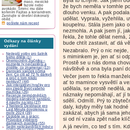
Byla to tchyně. Jak jsem od
maso, mexické
že bych neměla v tomhle p
fazole nebo
avokádo. Šmrnc mu dáte
dlouho venku. A pak podala 
kořením Fajitas a koriandrem.
Zarolujte si dnešní dokonalý
udělat. Vyprala, vyžehlila, uv
oběd...
pošlete nám recept
koupelnu. Stála jsem jako o
nezmohla. A pak jsem jí, j
řekla, že tohle dělat nemá,
Odkazy na články
bude chtít zastavit, ať dá v
vydání
Nezabralo. Prý o nic nejde, 
Nejlepší volby pro šatník
s miminkem je, jen ať si od
tvého dítěte (1)
Onemocnění žlučníku –
Prostě se u nás doma chova
poznejte ty nejčastější a
zjistěte, co znamenají (13)
návštěvě a ona byla paní d
Darování vajíček očima
žen: Co cítí až 72 % dárkyň
Večer jsem to řekla manželo
a proč o tom nikdo
ať to mamince vysvětlí a ve
nemluví? (44)
Jak interaktivní hračky pro
udělala, se prostě nedělá, 
psy zlepší život vašeho
mazlíčka (26)
náznaky nepomáhají, ať jí to
Recenze nejmódnějších
modelů pánských sandálů:
sdělí. Odmítl. Prý to zbyteč
4 návrhy na léto (27)
daly, kdyby měly tak hodné
3 Nejlepší Destinace pro
Last Minute dovolenou u
zakázal, abych já sama jeh
moře 2024 (39)
Ozdobte se s grácii:
si od ní vzala zpět naše klíč
Průvodce výběrem
dámských doplňků (55)
A já nevím, co teď s tím. Kd
Sedm nejkrásnějších měst v