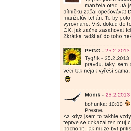
manžela otec. Já 
dílničku začal opečovávat 
manželův tchán. To by poto
vyrovnané. Víš, dokud do to 
OK, jak začne zasahovat tch
Zkrátka radši ať do toho ne
PEGG
-
25.2.2013
Tygřík - 25.2.2013
pravdu, taky jsem z
věcí tak nějak vyřeší sama
Monik
-
25.2.2013
bohunka: 10:00
Presne.
Az kdyz jsem to takhle vzdy
teprve se dokazal ten muj ch
pochopit, jak muze byt pril