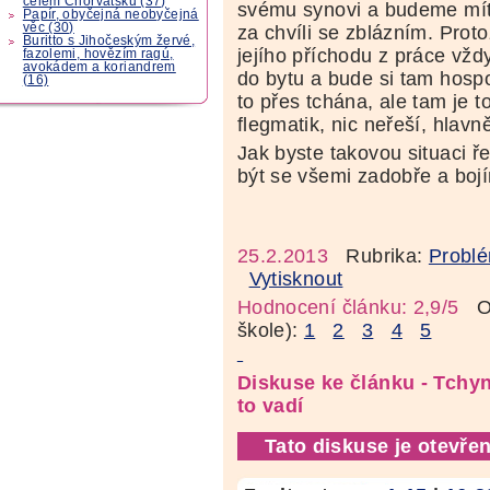
celém Chorvatsku (37)
svému synovi a budeme mít
Papír, obyčejná neobyčejná
věc (30)
za chvíli se zblázním. Prot
Buritto s Jihočeským žervé,
jejího příchodu z práce vžd
fazolemi, hovězím ragú,
avokádem a koriandrem
do bytu a bude si tam hospo
(16)
to přes tchána, ale tam je t
flegmatik, nic neřeší, hlavn
Jak byste takovou situaci ře
být se všemi zadobře a bojí
25.2.2013
Rubrika:
Problé
Vytisknout
Hodnocení článku: 2,9/5
Oz
škole):
1
2
3
4
5
Diskuse ke článku - Tchy
to vadí
Tato diskuse je otevřen