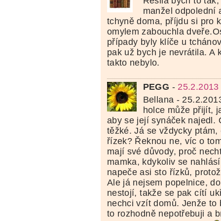
Řešila bych to tak,
manžel odpolední a
tchyně doma, příjdu si pro k
omylem zabouchla dveře.Os
případy byly klíče u tcháno
pak už bych je nevrátila. A 
takto nebylo.
PEGG
-
25.2.2013
Bellana - 25.2.201
holce může přijít, 
aby se její synáček najedl.
těžké. Já se vždycky ptám, 
řízek? Řeknou ne, víc o to
mají své důvody, proč necht
mamka, kdykoliv se nahlásí
napeče asi sto řízků, protože
Ale já nejsem popelnice, d
nestojí, takže se pak cítí uk
nechci vzít domů. Jenže to 
to rozhodně nepotřebuji a br