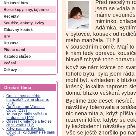
Před necelým r
Diskusní fóra
jsem se vdala a
Horoskopy, sny, tajemno
máme dvouměsí
Recepty
miminko, chlap
Soutěže, ankety, kvízy
Adámka. Bydlí
Zábavný koutek
v bytovce, kousek od rodič
Hry
mého manžela. Ti žijí
Diskuse
v sousedním domě. Mají to
Píšete sami
k nám tedy opravdu kousíče
Katalog služeb
hlavně tchyně toho opravdu
Počasí
Když se nám krátce po sva
Odkazy
tohoto bytu, byla jsem ráda
mohl být, vzhledem k blízko
krásný, lokalita naprosto skv
Dnešní téma
domu, blízko veškerá vybave
Opustit nemocného
manžela? Je mi strašně.
Bydlíme zde deset měsíců. 
(218)
návštěvy tolerovala a snáš
Další smutné Vánoce.
Covid (219)
nic nenamítala, když přišla 
Touhu po dítěti vyřešila
podrazem (109)
rezervní klíče, kdyby se cok
Odešel k milence a teď se
chce vrátit (112)
ty každodenní návštěvy přes
Když nás nezlikviduje
Vše se ještě zhoršilo po n
Covid, zlikvidujeme se sami
(200)