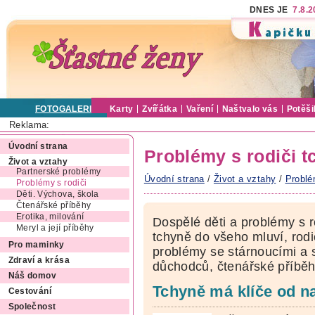
DNES JE
7.8.
FOTOGALERIE
Karty
Zvířátka
Vaření
Naštvalo vás
Potěši
Reklama:
Úvodní strana
Problémy s rodiči t
Život a vztahy
Partnerské problémy
Úvodní strana
/
Život a vztahy
/
Problé
Problémy s rodiči
Děti. Výchova, škola
Čtenářské příběhy
Erotika, milování
Dospělé děti a problémy s r
Meryl a její příběhy
tchyně do všeho mluví, rodi
Pro maminky
problémy se stárnoucími a 
Zdraví a krása
důchodců, čtenářské příběh
Náš domov
Tchyně má klíče od n
Cestování
Společnost