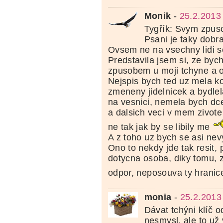
Monik
-
25.2.2013
Tygřík: Svym zpu
Psani je taky dobra
Ovsem ne na vsechny lidi se
Predstavila jsem si, ze bych
zpusobem u moji tchyne a o
Nejspis bych ted uz mela k
zmeneny jidelnicek a bydle
na vesnici, nemela bych dc
a dalsich veci v mem zivote
ne tak jak by se libily me
A z toho uz bych se asi nev
Ono to nekdy jde tak resit,
dotycna osoba, diky tomu, 
odpor, neposouva ty hranic
monia
-
25.2.2013
Dávat tchýni klíč o
nesmysl, ale to už