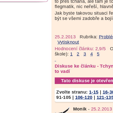
to přes tchána, ale tam je t
flegmatik, nic neřeší, hlavn
Jak byste takovou situaci ře
být se všemi zadobře a bojí
25.2.2013
Rubrika:
Problé
Vytisknout
Hodnocení článku: 2,9/5
Oz
škole):
1
2
3
4
5
Diskuse ke článku - Tchy
to vadí
Tato diskuse je otevřen
Zvolte stranu:
1-15
|
16-3
91-105
|
106-120
|
121-13
Monik
-
25.2.2013