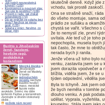
skutečně denně. Když jde z
Jak nebýt nesnesitelná
tchyně? (105)
vchodu, tak prostě zaskočí.
Koronavirus a nouzový stav.
Jak vás to postihlo? (106)
Ona se strašně snaží, ráda
Prosím o radu, jak získat
sebevědomí (70)
do všeho montuje, sama od 
Dá se vydržet ve vztahu bez
prádlo ze sušáku a okamžitě
sexu? Nechce se mnou
spát. (135)
chystá se vařit. Všechno s
Šikana v práci. Nevíme, co
dělat. (69)
že to nemyslí zle, první týd
uvítala. Ale teď už je toho
nepochopila, musela bych jí
Buritto s Jihočeským
tak často, že mne to obtěžuj
žervé, fazolemi,
nerada bych ji ranila.
hovězím ragú,
avokádem a
Jenže včera už toho bylo 
koriandrem
venku, zastavila jsem se u
Mexická klasika
s
jsem dorazila vpodvečer a n
Jihočeským
žervé od Madety.
blížila, viděla jsem, že se 
V tomto
jednoduchém
týden odpolední, věděla js
receptu
nechybí
kvalitní hovězí
Byla to tchyně. Jak jsem od
maso, mexické
že bych neměla v tomhle p
fazole nebo
avokádo. Šmrnc mu dáte
dlouho venku. A pak podala 
kořením Fajitas a koriandrem.
Zarolujte si dnešní dokonalý
udělat. Vyprala, vyžehlila, uv
oběd...
pošlete nám recept
koupelnu. Stála jsem jako o