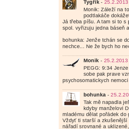
Tygřík
-
25.2.2013
Monik: Záleží na tom
podtlakáče dokážet 
Já třeba píšu. A tam si to 
spol. vyřizuju jedna báseň 
bohunka: Jenže tchán se d
nechce... Ne že bych ho n
Monik
-
25.2.2013
PEGG: 9:34 Jenze 
sobe pak prave vzn
psychosomatickych nemoc
bohunka
-
25.2.20
Tak mě napadla ješ
kdyby manželovi Da
mladému dělat pořádek do ga
Vždyť ti starší a zkušenější
nářadí srovnané a uklizené,