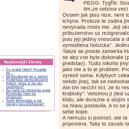
PEGG: Tygřík: Sou
tim,ze vetsina veci
Ovsem jak pisu nize, neni t
tchyne. Protoze te zadna j
nevynada misto me. Jeji sk
pribuzenstvo uz rezignovalo
jsou jeji jediny vnoucata a dc
vymodlena holcicka". Jedin
Takze se proste zamerila hl
se aby vse bylo dokonale (p
Nejčtenější články
predstav). Tudiz nikoho jiny
jako me a to je problem. Pr
Co právě čtete? Poraďte
mi...
vyresit sama. Kdybych cekal
Neshodneme se u vaření
Podléháte obchodnickým
nekdo jinej, tak se nedocka
fíglům, nebo si na vás
Ale tim necchi rict, ze to re
nepřijdou?
Asi jsem se zbláznila aneb
krabicky". Vetsinou ji (ted u
Rozhodla jsem se
zhubnout.
klidu, ale durazne a stojim s
Jsem feministka a mé
nároky jsou přehnané?
na hlavu postavila. A to se j
sebe kope.
A nemuzu si pomoct, ale ta 
pripomina. Taky to zacalo ta