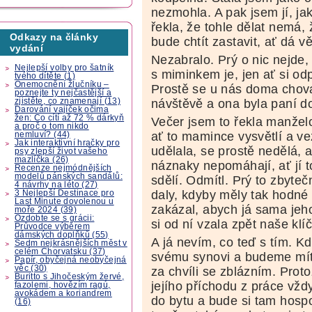
nezmohla. A pak jsem jí, j
řekla, že tohle dělat nemá,
Odkazy na články
bude chtít zastavit, ať dá v
vydání
Nezabralo. Prý o nic nejde, 
Nejlepší volby pro šatník
s miminkem je, jen ať si od
tvého dítěte (1)
Onemocnění žlučníku –
Prostě se u nás doma chova
poznejte ty nejčastější a
zjistěte, co znamenají (13)
návštěvě a ona byla paní d
Darování vajíček očima
žen: Co cítí až 72 % dárkyň
Večer jsem to řekla manželo
a proč o tom nikdo
ať to mamince vysvětlí a ve
nemluví? (44)
Jak interaktivní hračky pro
udělala, se prostě nedělá, 
psy zlepší život vašeho
mazlíčka (26)
náznaky nepomáhají, ať jí to
Recenze nejmódnějších
modelů pánských sandálů:
sdělí. Odmítl. Prý to zbyteč
4 návrhy na léto (27)
daly, kdyby měly tak hodné
3 Nejlepší Destinace pro
Last Minute dovolenou u
zakázal, abych já sama jeh
moře 2024 (39)
Ozdobte se s grácii:
si od ní vzala zpět naše klíč
Průvodce výběrem
dámských doplňků (55)
A já nevím, co teď s tím. Kd
Sedm nejkrásnějších měst v
celém Chorvatsku (37)
svému synovi a budeme mít
Papír, obyčejná neobyčejná
věc (30)
za chvíli se zblázním. Prot
Buritto s Jihočeským žervé,
jejího příchodu z práce vžd
fazolemi, hovězím ragú,
avokádem a koriandrem
do bytu a bude si tam hospo
(16)