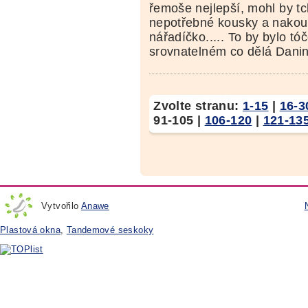
řemoše nejlepší, mohl by t
nepotřebné kousky a nakou
nářadíčko..... To by bylo tóč
srovnatelném co dělá Danin
Zvolte stranu:
1-15
|
16-3
91-105
|
106-120
|
121-13
Vytvořilo
Anawe
Plastová okna
,
Tandemové seskoky