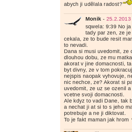
abych ji udělala radost?
Monik
-
25.2.2013
sqwela: 9:39 No ja
tady par zen, ze j
cekala, ze to bude resit ma
to nevadi.
Dana si musi uvedomit, ze o
dlouhou dobu, ze mu matka 
akorat v jine domacnosti, t
byt divny, ze v tom pokracuj
nejspis naopak vyhovuje, n
nic nechce, ze? Akorat si 
uvedomit, ze uz se ozenil a
vcetne svoji domacnosti.
Ale kdyz to vadi Dane, tak 
a nechat ji at si to s jeho m
potrebuje a ne ji diktovat.
To je fakt maman jak hrom