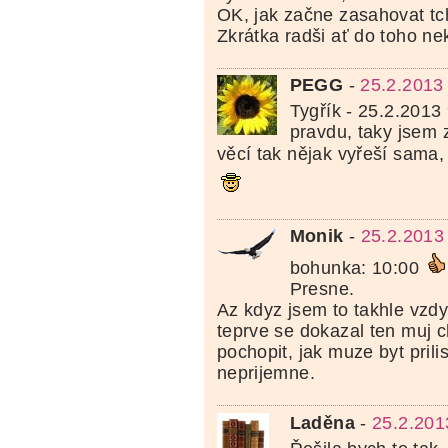
OK, jak začne zasahovat tch
Zkrátka radši ať do toho ne
PEGG
-
25.2.2013
Tygřík - 25.2.2013
pravdu, taky jsem z
věcí tak nějak vyřeší sama
Monik
-
25.2.2013
bohunka: 10:00
Presne.
Az kdyz jsem to takhle vzdy
teprve se dokazal ten muj ch
pochopit, jak muze byt pril
neprijemne.
Laděna
-
25.2.201