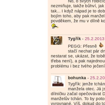
No, o svých rodičí
nezmiňuje, takže bůhví, jak
tak... I když nápad je to do
bojím toho, aby pak manžel
povděkem, že mu v dílně ko
Tygřík
-
25.2.2013
PEGG: Přesně
stačí nechat pár dn
nestarat se, ukázat, že tobě
třeba není), a pak najednou 
problému i bez tvého ječen
bohunka
-
25.2.20
Tygřík: jenže tchán
manžela otec. Já 
dílničku začal opečovávat 
manželův tchán. To by poto
vyrovnané. Víš, dokud do to 