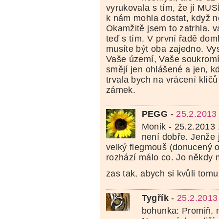
vyrukovala s tím, že jí MUS
k nám mohla dostat, když
Okamžitě jsem to zatrhla. v
teď s tím. V první řadě dom
musíte být oba zajedno. Vysv
Vaše území, Vaše soukromí
smějí jen ohlášené a jen, k
trvala bych na vrácení klíč
zámek.
PEGG
-
25.2.2013
Monik - 25.2.2013 1
není dobře. Jenže 
velký flegmouš (donucený 
rozhází málo co. Jo někdy 
zas tak, abych si kvůli tomu
Tygřík
-
25.2.2013
bohunka: Promiň, n