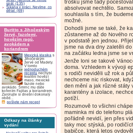
trošku jsme tady pocestoval
spát. (135)
absolvovat nechtělo. Samo
Šikana v práci. Nevíme, co
dělat. (69)
souhlasila s tím, že budeme 
možné.
Dohodli jsme se také, že k
Buritto s Jihočeským
zůstaneme až do Nového rok
žervé, fazolemi,
hovězím ragú,
v podstatě jen jednou. Přij
avokádem a
jsme na dva dny zaletěli d
koriandrem
na začátku ledna jsme se vr
Mexická klasika
s
Jihočeským
Jenže loni se takové Vánoce
žervé od Madety.
doma. Vzhledem k vývoji e
V tomto
jednoduchém
s rodiči neviděli už rok a pů
receptu
nechybí
kvalitní hovězí
nechceme nic riskovat, když
maso, mexické
fazole nebo
den mění a jak různé státy 
avokádo. Šmrnc mu dáte
karantény a izolace, nechc
kořením Fajitas a koriandrem.
Zarolujte si dnešní dokonalý
potíží.
oběd...
pošlete nám recept
Rozumově to všichni chápem
maminka mi do telefonu plá
pořádně nevidí, jen přes v
Odkazy na články
taky moc stýská, po rodičích
vydání
babičce, která letos ovdově