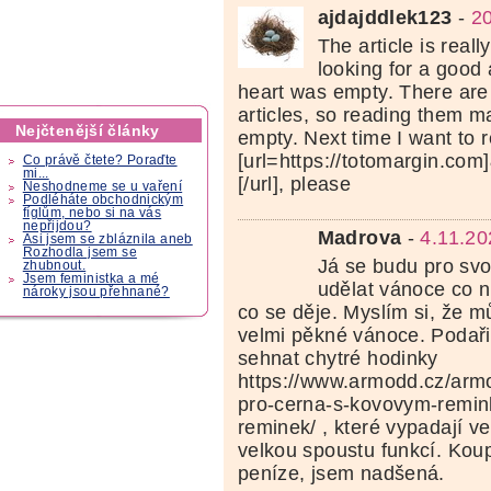
ajdajddlek123
-
20
The article is reall
looking for a good
heart was empty. There are a
articles, so reading them m
Nejčtenější články
empty. Next time I want to r
[url=https://totomargin.
Co právě čtete? Poraďte
mi...
[/url], please
Neshodneme se u vaření
Podléháte obchodnickým
fíglům, nebo si na vás
nepřijdou?
Madrova
-
4.11.20
Asi jsem se zbláznila aneb
Rozhodla jsem se
Já se budu pro svoj
zhubnout.
Jsem feministka a mé
udělat vánoce co ne
nároky jsou přehnané?
co se děje. Myslím si, že m
velmi pěkné vánoce. Podařil
sehnat chytré hodinky
https://www.armodd.cz/armo
pro-cerna-s-kovovym-remin
reminek/ , které vypadají v
velkou spoustu funkcí. Koup
peníze, jsem nadšená.