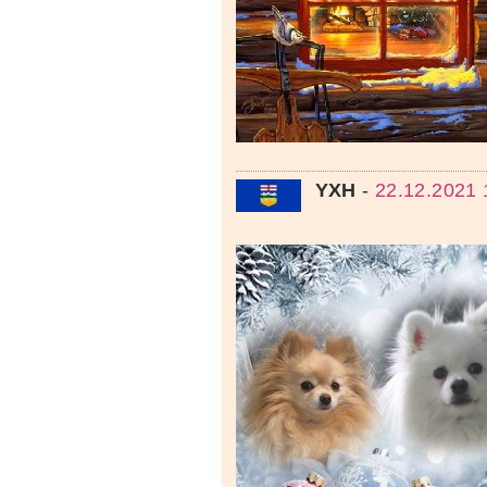
YXH
-
22.12.2021 