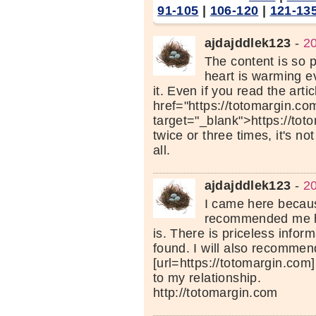
91-105
|
106-120
|
121-13
ajdajddlek123
-
20
The content is so po
heart is warming e
it. Even if you read the arti
href="https://totomargin.co
target="_blank">https://to
twice or three times, it's no
all.
ajdajddlek123
-
20
I came here becau
recommended me ho
is. There is priceless inform
found. I will also recommen
[url=https://totomargin.com]
to my relationship.
http://totomargin.com