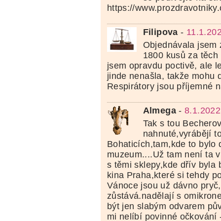
https://www.prozdravotniky.c
Filipova
-
11.1.20
Objednávala jsem 
1800 kusů za těch 
jsem opravdu poctivě, ale l
jinde nenašla, takže mohu d
Respirátory jsou příjemné n
Almega
-
8.1.2022
Tak s tou Becherov
nahnuté,vyrábějí t
Bohaticích,tam,kde to bylo d
muzeum....Už tam není ta v
s těmi sklepy,kde dřív byl
kina Praha,které si tehdy po
Vánoce jsou už dávno pryč
zůstává.nadělají s omikron
být jen slabým odvarem pů
mi nelíbí povinné očkování -