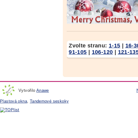
Zvolte stranu:
1-15
|
16-3
91-105
|
106-120
|
121-13
Vytvořilo
Anawe
Plastová okna
,
Tandemové seskoky