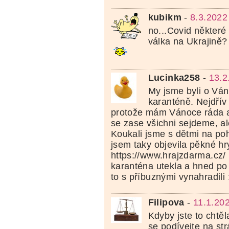
kubikm
-
8.3.2022
no...Covid některé l
válka na Ukrajině?
Lucinka258
-
13.2
My jsme byli o Ván
karanténě. Nejdřív
protože mám Vánoce ráda a 
se zase všichni sejdeme, ale
Koukali jsme s dětmi na pohá
jsem taky objevila pěkné hr
https://www.hrajzdarma.cz/
karanténa utekla a hned po
to s příbuznými vynahradili :
Filipova
-
11.1.20
Kdyby jste to chtěl
se podívejte na st