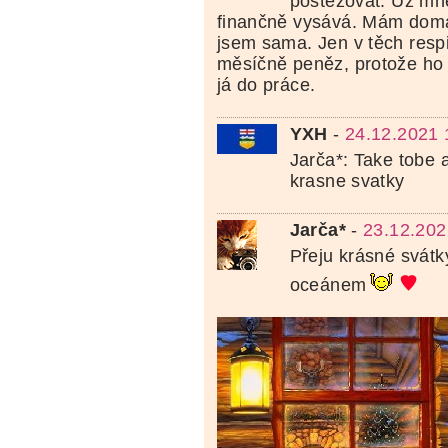
postěžovat. Už mne
finančně vysává. Mám doma 
jsem sama. Jen v těch resp
měsíčně peněz, protože ho 
já do práce.
YXH
-
24.12.2021 
Jarča*: Take tobe
krasne svatky
Jarča*
-
23.12.202
Přeju krásné svátk
oceánem