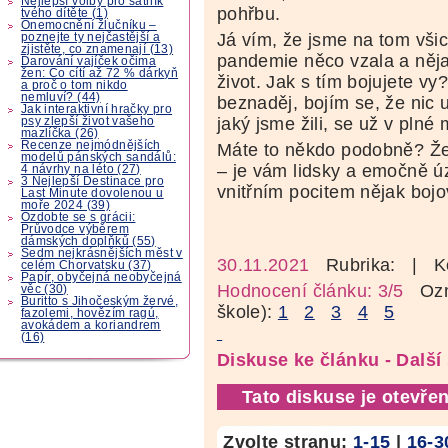
Nejlepší volby pro šatník
pohřbu.
tvého dítěte (1)
Onemocnění žlučníku –
Já vím, že jsme na tom všic
poznejte ty nejčastější a
zjistěte, co znamenají (13)
pandemie něco vzala a ně
Darování vajíček očima
žen: Co cítí až 72 % dárkyň
život. Jak s tím bojujete vy
a proč o tom nikdo
nemluví? (44)
beznaděj, bojím se, že nic u
Jak interaktivní hračky pro
jaký jsme žili, se už v plné 
psy zlepší život vašeho
mazlíčka (26)
Recenze nejmódnějších
Máte to někdo podobně? Že 
modelů pánských sandálů:
– je vám lidsky a emočně ú
4 návrhy na léto (27)
3 Nejlepší Destinace pro
vnitřním pocitem nějak bo
Last Minute dovolenou u
moře 2024 (39)
Ozdobte se s grácii:
Průvodce výběrem
dámských doplňků (55)
Sedm nejkrásnějších měst v
30.11.2021
Rubrika:
| K
celém Chorvatsku (37)
Papír, obyčejná neobyčejná
Hodnocení článku: 3/5
Ozná
věc (30)
Buritto s Jihočeským žervé,
škole):
1
2
3
4
5
fazolemi, hovězím ragú,
avokádem a koriandrem
(16)
Diskuse ke článku - Dalš
Tato diskuse je otevřen
Zvolte stranu:
1-15
|
16-3