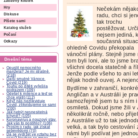
Zábavný koutek
Hry
Nečekám nějak
radu, chci si je
Diskuse
tak trochu
Píšete sami
postěžovat. Urči
Katalog služeb
nejsem jediná,
Počasí
současná situa
Odkazy
ohledně Covidu překopala
vánoční plány. Stejně jsme
Dnešní téma
tom byli loni, ale to jsme bra
všichni docela statečně a řík
Opustit nemocného
manžela? Je mi strašně.
Jenže podle všeho to ani le
(218)
Další smutné Vánoce.
nějak hodně ouvej. A nejen
Covid (219)
Touhu po dítěti vyřešila
Bydlíme v zahraničí, konkré
podrazem (109)
Angličan a v Austrálii je pr
Odešel k milence a teď se
chce vrátit (112)
samozřejmě jsem tu s ním i 
Když nás nezlikviduje
Covid, zlikvidujeme se sami
osmiletá. Dokud jsme žili v
(200)
Jak nebýt nesnesitelná
několikrát ročně, nebo přije
tchyně? (105)
z Austrálie už to tak jednod
Koronavirus a nouzový stav.
Jak vás to postihlo? (106)
velká, a tak bylo cestování
Prosím o radu, jak získat
sebevědomí (70)
námi byli podívat jen jednou 
Dá se vydržet ve vztahu bez
sexu? Nechce se mnou