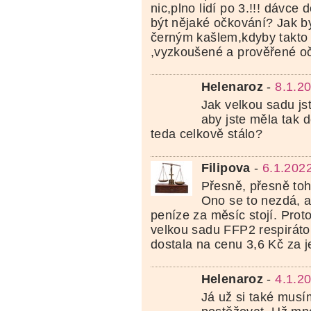
nic,plno lidí po 3.!!! dávce
být nějaké očkování? Jak by
černým kašlem,kdyby takto
,vyzkoušené a prověřené oč
Helenaroz
-
8.1.2
Jak velkou sadu js
aby jste měla tak 
teda celkově stálo?
Filipova
-
6.1.202
Přesně, přesně tohl
Ono se to nezdá, a
peníze za měsíc stojí. Prot
velkou sadu FFP2 respiráto
dostala na cenu 3,6 Kč za 
Helenaroz
-
4.1.2
Já už si také musí