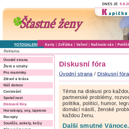
DNES JE
9.8.
FOTOGALERIE
Karty
Zvířátka
Vaření
Naštvalo vás
Potěši
Reklama:
Úvodní strana
Diskusní fóra
Život a vztahy
Pro maminky
Úvodní strana
/
Diskusní fóra
Zdraví a krása
Náš domov
Téma na diskusi pro každou
Cestování
partnerské problémy, rozvod
Společnost
politika, politici, humor, le
Diskusní fóra
domácí násilí, ženské pro
Horoskopy, sny, tajemno
každou ženu.
Recepty
Soutěže, ankety, kvízy
Další smutné Vánoce.