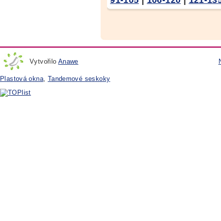
91-105
|
106-120
|
121-13
Vytvořilo
Anawe
Plastová okna
,
Tandemové seskoky