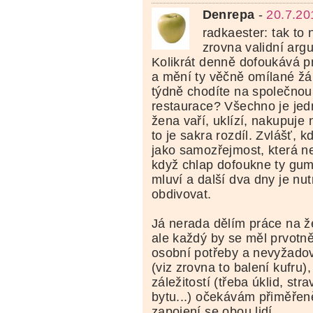
Denrepa
-
20.7.20
radkaester: tak to n
zrovna validní arg
Kolikrát denně dofoukává p
a mění ty věčně omílané žá
týdně chodíte na společnou
restaurace? Všechno je jed
žena vaří, uklízí, nakupuje
to je sakra rozdíl. Zvlášť, k
jako samozřejmost, která ne
když chlap dofoukne ty gum
mluví a další dva dny je nut
obdivovat.
Já nerada dělím práce na 
ale každý by se měl prvotně
osobní potřeby a nevyžadov
(viz zrovna to balení kufru)
záležitostí (třeba úklid, str
bytu...) očekávám přiměřeně
zapojení se obou lidí.