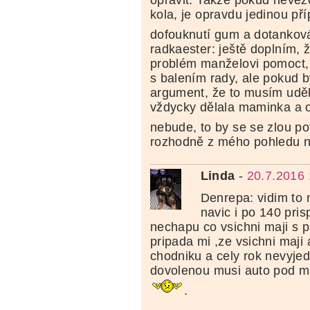
kola, je opravdu jedinou př
dofouknutí gum a dotankov
radkaester: ještě doplním, 
problém manželovi pomoct,
s balením rady, ale pokud 
argument, že to musím uděla
vždycky dělala maminka a o
nebude, to by se se zlou p
rozhodně z mého pohledu ne
Linda
-
20.7.2016 
Denrepa: vidim to 
navic i po 140 pri
nechapu co vsichni maji s 
pripada mi ,ze vsichni maji a
chodniku a cely rok nevyje
dovolenou musi auto pod m
.