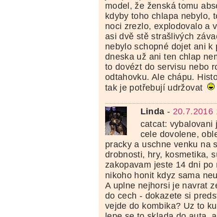
model, že ženská tomu abs
kdyby toho chlapa nebylo, 
noci zrezlo, explodovalo a 
asi dvě stě strašlivých záva
nebylo schopné dojet ani k 
dneska už ani ten chlap ne
to dovézt do servisu nebo r
odtahovku. Ale chápu. Histo
tak je potřebují udržovat
Linda
-
20.7.2016 
catcat: vybalovani 
cele dovolene, obl
pracky a uschne venku na s
drobnosti, hry, kosmetika, s
zakopavam jeste 14 dni po
nikoho honit kdyz sama ne
A uplne nejhorsi je navrat 
do cech - dokazete si predst
vejde do kombika? Uz to kup
lepe se to sklada do auta, 