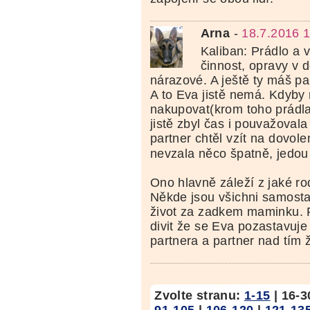
Arna
-
18.7.2016 
Kaliban: Prádlo a 
činnost, opravy v 
nárazové. A ještě ty máš pa
A to Eva jistě nemá. Kdyby
nakupovat(krom toho prádla 
jistě zbyl čas i pouvažovala 
partner chtěl vzít na dovol
nevzala něco špatně, jedou
Ono hlavně záleží z jaké ro
Někde jsou všichni samosta
život za zadkem maminku.
divit že se Eva pozastavuj
partnera a partner nad tím 
Zvolte stranu:
1-15
|
16-3