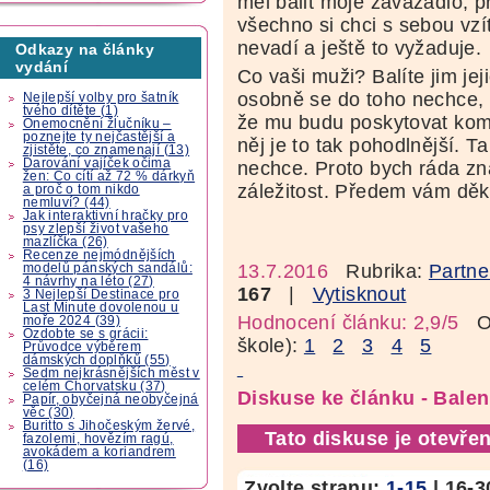
měl balit moje zavazadlo, 
všechno si chci s sebou vz
nevadí a ještě to vyžaduje.
Odkazy na články
vydání
Co vaši muži? Balíte jim jej
osobně se do toho nechce, 
Nejlepší volby pro šatník
tvého dítěte (1)
že mu budu poskytovat komp
Onemocnění žlučníku –
poznejte ty nejčastější a
něj je to tak pohodlnější. 
zjistěte, co znamenají (13)
Darování vajíček očima
nechce. Proto bych ráda zna
žen: Co cítí až 72 % dárkyň
záležitost. Předem vám děku
a proč o tom nikdo
nemluví? (44)
Jak interaktivní hračky pro
psy zlepší život vašeho
mazlíčka (26)
Recenze nejmódnějších
13.7.2016
Rubrika:
Partne
modelů pánských sandálů:
4 návrhy na léto (27)
167
|
Vytisknout
3 Nejlepší Destinace pro
Last Minute dovolenou u
Hodnocení článku: 2,9/5
Oz
moře 2024 (39)
Ozdobte se s grácii:
škole):
1
2
3
4
5
Průvodce výběrem
dámských doplňků (55)
Sedm nejkrásnějších měst v
celém Chorvatsku (37)
Diskuse ke článku - Balen
Papír, obyčejná neobyčejná
věc (30)
Buritto s Jihočeským žervé,
Tato diskuse je otevřen
fazolemi, hovězím ragú,
avokádem a koriandrem
(16)
Zvolte stranu:
1-15
|
16-3