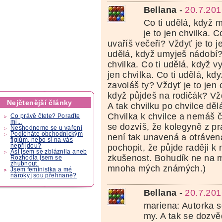
Bellana
-
20.7.201
Co ti udělá, když 
je to jen chvilka. C
uvaříš večeři? Vždyť je to je
udělá, když umyješ nádobí? 
chvilka. Co ti udělá, když v
jen chvilka. Co ti udělá, kd
zavoláš ty? Vždyť je to jen c
když půjdeš na rodičák? Vžd
Nejčtenější články
A tak chvilku po chvilce dě
Chvilka k chvilce a nemáš 
Co právě čtete? Poraďte
mi...
se dozvíš, že kolegyně z prá
Neshodneme se u vaření
Podléháte obchodnickým
není tak unavená a otrávená
fíglům, nebo si na vás
pochopit, že půjde raději k 
nepřijdou?
Asi jsem se zbláznila aneb
zkušenost. Bohudík ne na m
Rozhodla jsem se
zhubnout.
mnoha mých známých.)
Jsem feministka a mé
nároky jsou přehnané?
Bellana
-
20.7.201
mariena: Autorka s
my. A tak se dozvě