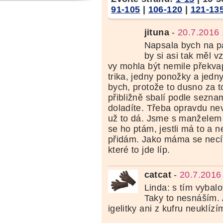
91-105
|
106-120
|
121-13
jituna
-
20.7.2016 
Napsala bych na p
by si asi tak měl v
vy mohla být nemile překv
trika, jedny ponožky a jedny
bych, protože to dusno za to
přibližně sbalí podle sezna
doladíte. Třeba opravdu nev
už to dá. Jsme s manželem 
se ho ptám, jestli má to a n
přidám. Jako máma se necít
které to jde líp.
catcat
-
20.7.2016
Linda: s tím vyba
Taky to nesnáším. 
igelitky ani z kufru neuklízí