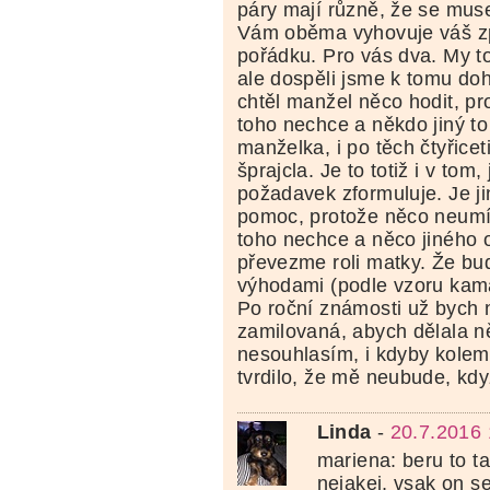
páry mají různě, že se muse
Vám oběma vyhovuje váš zp
pořádku. Pro vás dva. My t
ale dospěli jsme k tomu d
chtěl manžel něco hodit, p
toho nechce a někdo jiný to
manželka, i po těch čtyřicet
šprajcla. Je to totiž i v tom,
požadavek zformuluje. Je ji
pomoc, protože něco neum
toho nechce a něco jiného 
převezme roli matky. Že bu
výhodami (podle vzoru kam
Po roční známosti už bych 
zamilovaná, abych dělala n
nesouhlasím, i kdyby kole
tvrdilo, že mě neubude, kd
Linda
-
20.7.2016 
mariena: beru to t
nejakej, vsak on se