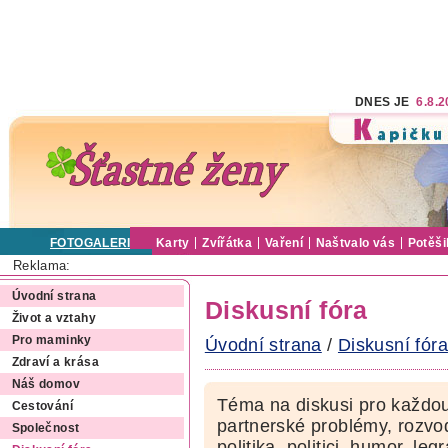
DNES JE
6.8.
FOTOGALERIE
Karty
Zvířátka
Vaření
Naštvalo vás
Potěši
Reklama:
Úvodní strana
Diskusní fóra
Život a vztahy
Pro maminky
Úvodní strana
/
Diskusní fóra
Zdraví a krása
Náš domov
Téma na diskusi pro každou
Cestování
partnerské problémy, rozvod
Společnost
politika, politici, humor, le