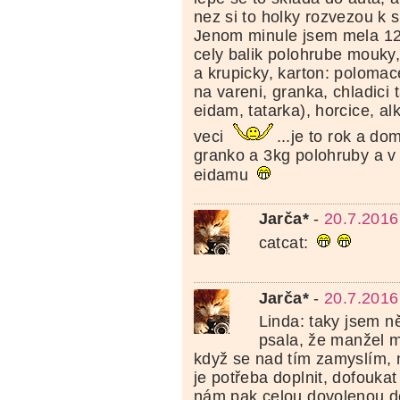
nez si to holky rozvezou k
Jenom minule jsem mela 12
cely balik polohrube mouky,
a krupicky, karton: poloma
na vareni, granka, chladici 
eidam, tatarka), horcice, al
veci
...je to rok a d
granko a 3kg polohruby a v
eidamu
Jarča*
-
20.7.2016
catcat:
Jarča*
-
20.7.2016
Linda: taky jsem n
psala, že manžel m
když se nad tím zamyslím, n
je potřeba doplnit, dofoukat
nám pak celou dovolenou dě