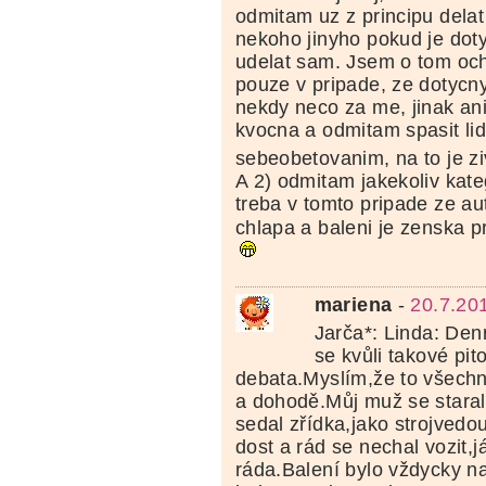
odmitam uz z principu delat
nekoho jinyho pokud je dot
udelat sam. Jsem o tom oc
pouze v pripade, ze dotycny
nekdy neco za me, jinak a
kvocna a odmitam spasit li
sebeobetovanim, na to je z
A 2) odmitam jakekoliv kate
treba v tomto pripade ze aut
chlapa a baleni je zenska 
mariena
-
20.7.20
Jarča*: Linda: Den
se kvůli takové pit
debata.Myslím,že to všechn
a dohodě.Můj muž se staral 
sedal zřídka,jako strojvedo
dost a rád se nechal vozit,
ráda.Balení bylo vždycky n