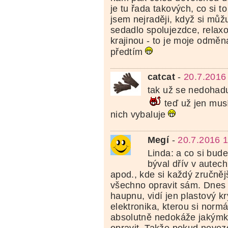
je tu řada takových, co si to 
jsem nejraději, když si mů
sedadlo spolujezdce, relaxo
krajinou - to je moje odměn
předtím
catcat
-
20.7.2016
tak už se nedohadu
teď už jen mus
nich vybaluje
Megí
-
20.7.2016 
Linda: a co si bude
býval dřív v autec
apod., kde si každý zručněj
všechno opravit sám. Dnes 
haupnu, vidí jen plastový kr
elektronika, kterou si normá
absolutně nedokáže jakým
opravit. Takže pokud nevez