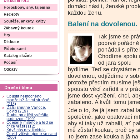
Diskusní fóra
domácí násilí, ženské pro
Horoskopy, sny, tajemno
každou ženu.
Recepty
Soutěže, ankety, kvízy
Balení na dovolenou. 
Zábavný koutek
Hry
Tak jsme se prá
poprvé pořádně
Diskuse
pohádali s příte
Píšete sami
Chodíme spolu 
Katalog služeb
od jara spolu
Počasí
bydlíme. Teď se chystáme 
Odkazy
dovolenou, odjíždíme v sob
protože předtím musíme ješ
Dnešní téma
spoustu věcí zařídit a v prá
jsme dost vytížení, chci, a
Opustit nemocného
manžela? Je mi strašně.
zabaleno. A kvůli tomu jsme
(218)
Další smutné Vánoce.
Jde o to, že já jsem zabalil
Covid (219)
Touhu po dítěti vyřešila
společné, jako opalovací ml
podrazem (109)
aby si taky už zabalil, ať p
Odešel k milence a teď se
chce vrátit (112)
mě zůstal koukat, proč by s
Když nás nezlikviduje
Covid, zlikvidujeme se sami
To jsem zase koukala já na 
(200)