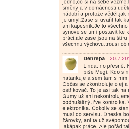
jedno,co si na sebe vezme.
směny a v domácnosti uděla
nádobí a protože věděl,jak
je umyl.Zase si uvařil tak ka
ani kapesník.Je to všechno
synové se umí postavit ke
práci,ale zase jsou na štír
všechnu výchovu,trousí obl
Denrepa
-
20.7.20
Linda: no přesně. N
píše Megí. Kdo s n
natankuje a sem tam s ním
Občas se zkontroluje olej a
ostřikovač. To je asi tak na
Gumy už ani nekontrolujeme
podhuštěný, řve kontrolka.
elektronika. Cokoliv se stan
musí do servisu. Dneska b
žárovky, ani ta už svépomoc
jakápak práce. Ale pořád ta