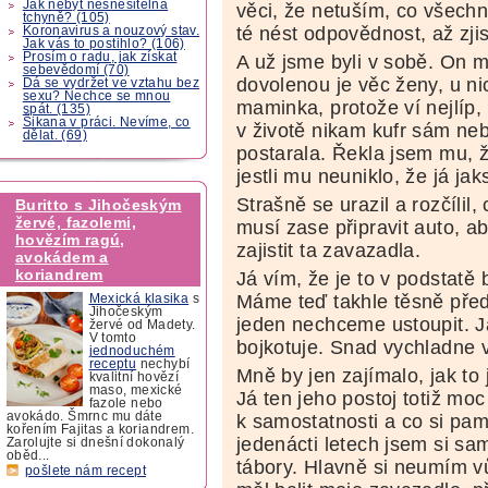
Jak nebýt nesnesitelná
věci, že netuším, co všechn
tchyně? (105)
té nést odpovědnost, až zji
Koronavirus a nouzový stav.
Jak vás to postihlo? (106)
Prosím o radu, jak získat
A už jsme byli v sobě. On m
sebevědomí (70)
dovolenou je věc ženy, u ni
Dá se vydržet ve vztahu bez
sexu? Nechce se mnou
maminka, protože ví nejlíp, 
spát. (135)
Šikana v práci. Nevíme, co
v životě nikam kufr sám ne
dělat. (69)
postarala. Řekla jsem mu, že
jestli mu neuniklo, že já j
Strašně se urazil a rozčílil
Buritto s Jihočeským
žervé, fazolemi,
musí zase připravit auto, a
hovězím ragú,
zajistit ta zavazadla.
avokádem a
koriandrem
Já vím, že je to v podstatě 
Máme teď takhle těsně před
Mexická klasika
s
Jihočeským
jeden nechceme ustoupit. J
žervé od Madety.
V tomto
bojkotuje. Snad vychladne 
jednoduchém
receptu
nechybí
Mně by jen zajímalo, jak to 
kvalitní hovězí
maso, mexické
Já ten jeho postoj totiž mo
fazole nebo
avokádo. Šmrnc mu dáte
k samostatnosti a co si pam
kořením Fajitas a koriandrem.
jedenácti letech jsem si sam
Zarolujte si dnešní dokonalý
oběd...
tábory. Hlavně si neumím vů
pošlete nám recept