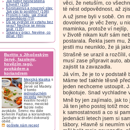
Jak nebýt nesnesitelná
věci, že netuším, co všechn
tchyně? (105)
té nést odpovědnost, až zji
Koronavirus a nouzový stav.
Jak vás to postihlo? (106)
Prosím o radu, jak získat
A už jsme byli v sobě. On m
sebevědomí (70)
dovolenou je věc ženy, u ni
Dá se vydržet ve vztahu bez
sexu? Nechce se mnou
maminka, protože ví nejlíp, 
spát. (135)
Šikana v práci. Nevíme, co
v životě nikam kufr sám ne
dělat. (69)
postarala. Řekla jsem mu, že
jestli mu neuniklo, že já j
Strašně se urazil a rozčílil
Buritto s Jihočeským
žervé, fazolemi,
musí zase připravit auto, a
hovězím ragú,
zajistit ta zavazadla.
avokádem a
koriandrem
Já vím, že je to v podstatě 
Máme teď takhle těsně před
Mexická klasika
s
Jihočeským
jeden nechceme ustoupit. J
žervé od Madety.
V tomto
bojkotuje. Snad vychladne 
jednoduchém
receptu
nechybí
Mně by jen zajímalo, jak to 
kvalitní hovězí
maso, mexické
Já ten jeho postoj totiž mo
fazole nebo
avokádo. Šmrnc mu dáte
k samostatnosti a co si pam
kořením Fajitas a koriandrem.
jedenácti letech jsem si sam
Zarolujte si dnešní dokonalý
oběd...
tábory. Hlavně si neumím vů
pošlete nám recept