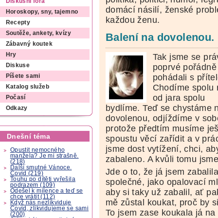
Diskusní fóra
domácí násilí, ženské pro
Horoskopy, sny, tajemno
každou ženu.
Recepty
Soutěže, ankety, kvízy
Balení na dovolenou. 
Zábavný koutek
Hry
Tak jsme se prá
poprvé pořádně
Diskuse
pohádali s příte
Píšete sami
Chodíme spolu 
Katalog služeb
od jara spolu
Počasí
bydlíme. Teď se chystáme 
Odkazy
dovolenou, odjíždíme v sob
protože předtím musíme ješ
Dnešní téma
spoustu věcí zařídit a v prá
jsme dost vytížení, chci, a
Opustit nemocného
manžela? Je mi strašně.
zabaleno. A kvůli tomu jsme
(218)
Další smutné Vánoce.
Jde o to, že já jsem zabalil
Covid (219)
Touhu po dítěti vyřešila
společné, jako opalovací ml
podrazem (109)
aby si taky už zabalil, ať p
Odešel k milence a teď se
chce vrátit (112)
mě zůstal koukat, proč by s
Když nás nezlikviduje
Covid, zlikvidujeme se sami
To jsem zase koukala já na 
(200)