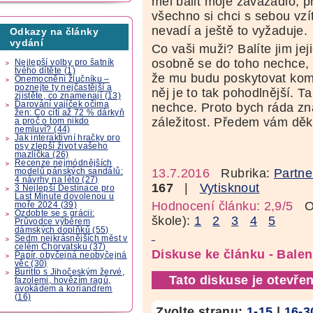
měl balit moje zavazadlo, 
všechno si chci s sebou vz
nevadí a ještě to vyžaduje.
Odkazy na články
vydání
Co vaši muži? Balíte jim jej
osobně se do toho nechce, 
Nejlepší volby pro šatník
tvého dítěte (1)
že mu budu poskytovat komp
Onemocnění žlučníku –
poznejte ty nejčastější a
něj je to tak pohodlnější. 
zjistěte, co znamenají (13)
Darování vajíček očima
nechce. Proto bych ráda zna
žen: Co cítí až 72 % dárkyň
záležitost. Předem vám děku
a proč o tom nikdo
nemluví? (44)
Jak interaktivní hračky pro
psy zlepší život vašeho
mazlíčka (26)
Recenze nejmódnějších
13.7.2016
Rubrika:
Partne
modelů pánských sandálů:
4 návrhy na léto (27)
167
|
Vytisknout
3 Nejlepší Destinace pro
Last Minute dovolenou u
Hodnocení článku: 2,9/5
Oz
moře 2024 (39)
Ozdobte se s grácii:
škole):
1
2
3
4
5
Průvodce výběrem
dámských doplňků (55)
Sedm nejkrásnějších měst v
celém Chorvatsku (37)
Diskuse ke článku - Balen
Papír, obyčejná neobyčejná
věc (30)
Buritto s Jihočeským žervé,
Tato diskuse je otevřen
fazolemi, hovězím ragú,
avokádem a koriandrem
(16)
Zvolte stranu:
1-15
|
16-3