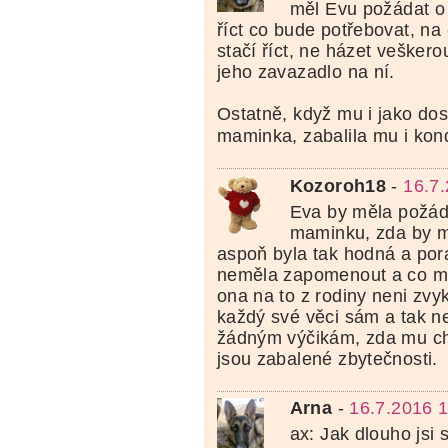
měl Evu požádat o
říct co bude potřebovat, na 
stačí říct, ne házet vešker
jeho zavazadlo na ní.
Ostatně, když mu i jako dos
maminka, zabalila mu i k
Kozoroh18
-
16.7
Eva by měla požáda
maminku, zda by m
aspoň byla tak hodná a pora
neměla zapomenout a co mu
ona na to z rodiny neni zvyk
každý své věci sám a tak ne
žádným výčikám, zda mu ch
jsou zabalené zbytečnosti.
Arna
-
16.7.2016 
ax: Jak dlouho jsi