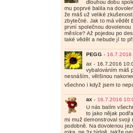
dlouhou dobu spole
mu poprvé balila na dovol
že máš už veliké zkušenosti
zbytečné. Jak to má vědět 
první společnou dovolenou a
měsíce? Až pojedou po desá
také vědět a nebude jí to p
PEGG
-
16.7.2016
ax - 16.7.2016 10:
vybalováním máš p
nesnáším, většinou nakonec
všechno i když jsem to nep
ax
-
16.7.2016 10:
U nás balím všechn
to jako nějak podř
mi muž demonstroval svoji 
podobně. Na dovolenou jez
roka, ne 3x týdně, takže ne