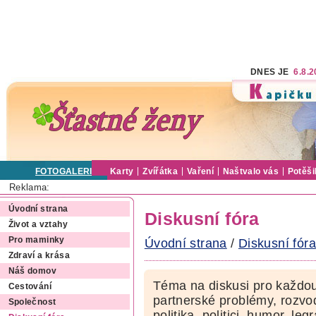
DNES JE
6.8.
FOTOGALERIE
Karty
Zvířátka
Vaření
Naštvalo vás
Potěši
Reklama:
Úvodní strana
Diskusní fóra
Život a vztahy
Pro maminky
Úvodní strana
/
Diskusní fóra
Zdraví a krása
Náš domov
Téma na diskusi pro každou
Cestování
partnerské problémy, rozvod
Společnost
politika, politici, humor, le