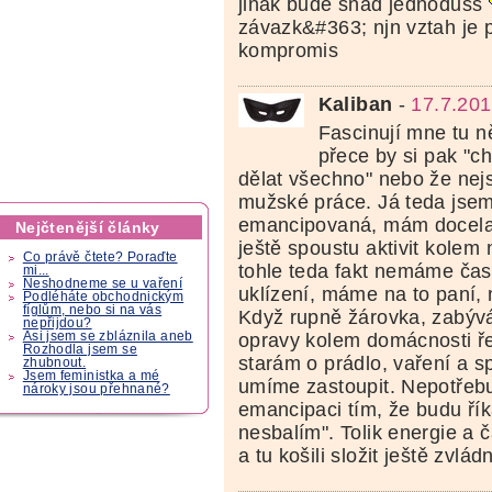
jinak bude snad jednodušš
závazk&#363; njn vztah je p
kompromis
Kaliban
-
17.7.201
Fascinují mne tu ně
přece by si pak "c
dělat všechno" nebo že nej
mužské práce. Já teda jse
emancipovaná, mám docela
Nejčtenější články
ještě spoustu aktivit kolem 
Co právě čtete? Poraďte
tohle teda fakt nemáme ča
mi...
Neshodneme se u vaření
uklízení, máme na to paní,
Podléháte obchodnickým
fíglům, nebo si na vás
Když rupně žárovka, zabývá
nepřijdou?
opravy kolem domácnosti ře
Asi jsem se zbláznila aneb
Rozhodla jsem se
starám o prádlo, vaření a s
zhubnout.
Jsem feministka a mé
umíme zastoupit. Nepotřebu
nároky jsou přehnané?
emancipaci tím, že budu říka
nesbalím". Tolik energie 
a tu košili složit ještě zvlád