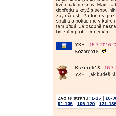
kvůli balení scény. Mám rá
dopředu a když s sebou ni
zbytečnosti. Partnerovi pak
sbalila a pokud mu v kufru n
tam přidá. Já osobně nesná
balením problém nemám.
YXH
-
15.7.2016 2
Kozoroh18:
Kozoroh18
-
15.7
YXH - jak budeš rá
Zvolte stranu:
1-15
|
16-3
91-105
|
106-120
|
121-13