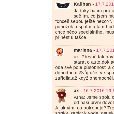
Kaliban
-
17.7.201
Já taky balím pro 
sdělím, co jsem mu
"chceš sebou ještě neco?". 
ponožek a spol mu tam hod
chce něco speciálního, musí
přinést k tašce.
mariena
-
17.7.20
ax: Přesně tak,na
starat o auto,dokl
oba své pole působnosti a 
dohodnout.Svůj účet ve spoř
zařídila,až když onemocněl,
ax
-
16.7.2016 19:
Arna: Jsme spolu c
od nasi prvni dovo
A jak vim, co potrebuje? Tre
sortky, zabky k vode, osusk