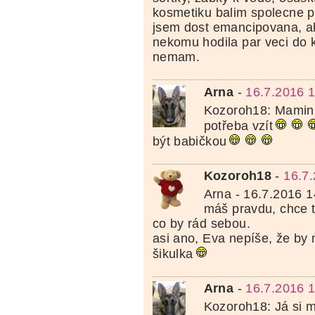
kosmetiku balim spolecne 
jsem dost emancipovana, al
nekomu hodila par veci do k
nemam.
Arna
-
16.7.2016 
Kozoroh18: Maminka
potřeba vzít
být babičkou
Kozoroh18
-
16.7
Arna - 16.7.2016 1
máš pravdu, chce t
co by rád sebou.
asi ano, Eva nepíše, že by 
šikulka
Arna
-
16.7.2016 
Kozoroh18: Já si 