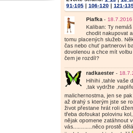
91-105
|
106-120
|
121-13
Piafka
-
18.7.2016
Kaliban: Ty nemáš
chodit nakupovat a
tomu placených služeb. Ně
čas nebo chuť partnerovi bal
dovolenou a chce mít volbu 
čem je rozdíl?
radkaester
-
18.7.
Hihihi ,tahle vaše
,tak vydržte ,naplň
malichernostma, jen se pak
až drahý s kterým jste se r
život přestane hrát roli dž
třeba dofoukat polovinu kol,
nějak opomene zatáhnout ve
vás............něco prostě dě