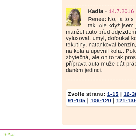
Kadla
-
14.7.2016 
Renee: No, já to s
tak. Ale když jsem 
manžel auto před odjezdem
vyluxoval, umyl, dofoukal ko
tekutiny, natankoval benzí
na kola a upevnil kola.. Po
zbytečná, ale on to tak prostě
příprava auta může dát prác
daném jedinci.
Zvolte stranu:
1-15
|
16-3
91-105
|
106-120
|
121-13