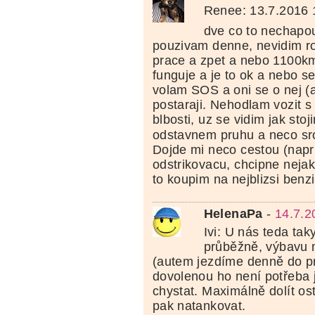
Renee: 13.7.2016
dve co to nechap
pouzivam denne, nevidim ro
prace a zpet a nebo 1100k
funguje a je to ok a nebo s
volam SOS a oni se o nej (
postaraji. Nehodlam vozit 
blbosti, uz se vidim jak stoj
odstavnem pruhu a neco sr
Dojde mi neco cestou (napr
odstrikovacu, chcipne neja
to koupim na nejblizsi benzi
HelenaPa
-
14.7.2
Ivi: U nás teda ta
průběžně, výbavu 
(autem jezdíme denně do p
dovolenou ho není potřeba 
chystat. Maximálně dolít os
pak natankovat.