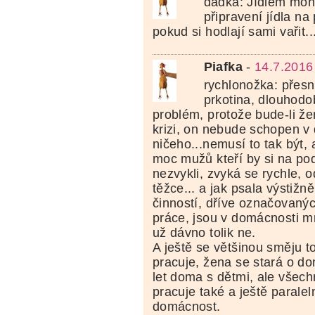
dadka: Jídlem mohl
připravení jídla na 
pokud si hodlají sami vařit..
Piafka
-
14.7.2016
rychlonožka: přesn
prkotina, dlouhodo
problém, protože bude-li že
krizi, on nebude schopen v
ničeho...nemusí to tak být
moc mužů kteří by si na pod
nezvykli, zvyká se rychle, 
těžce... a jak psala výstižně
činností, dříve označovaný
práce, jsou v domácnosti m
už dávno tolik ne.
A ještě se většinou směju 
pracuje, žena se stará o d
let doma s dětmi, ale všech
pracuje také a ještě paralel
domácnost.