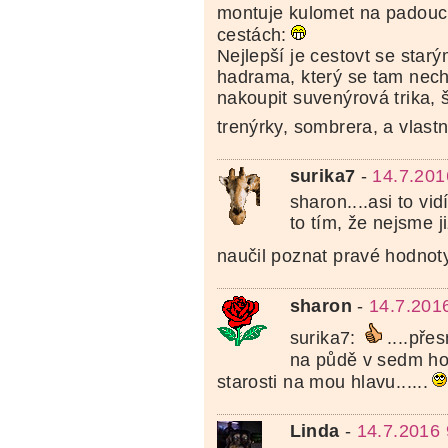
montuje kulomet na padouc
cestách:
Nejlepší je cestovt se sta
hadrama, který se tam nech
nakoupit suvenýrová trika, š
trenýrky, sombrera, a vlast
surika7
-
14.7.201
sharon....asi to vi
to tím, že nejsme ji
naučil poznat pravé hodnot
sharon
-
14.7.201
surika7:
....pře
na půdě v sedm ho
starosti na mou hlavu......
Linda
-
14.7.2016 