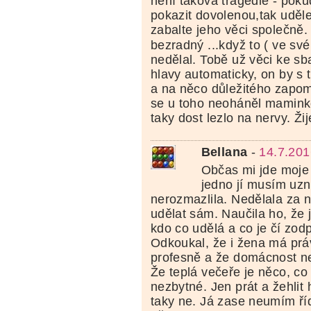
není taková tragedie - poku
pokazit dovolenou,tak uděl
zabalte jeho věci společně. 
bezradný ...když to ( ve s
nedělal. Tobě už věci ke sb
hlavy automaticky, on by s 
a na něco důležitého zapo
se u toho neoháněl maminko
taky dost lezlo na nervy. Ži
Bellana
-
14.7.201
Občas mi jde moje 
jedno jí musím uzn
nerozmazlila. Nedělala za n
udělat sám. Naučila ho, že 
kdo co udělá a co je čí zod
Odkoukal, že i žena má prá
profesně a že domácnost nen
Že teplá večeře je něco, co 
nezbytné. Jen prát a žehlit 
taky ne. Já zase neumím říd