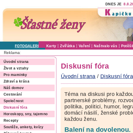
DNES JE
8.8.
FOTOGALERIE
Karty
Zvířátka
Vaření
Naštvalo vás
Potěši
Reklama:
Úvodní strana
Diskusní fóra
Život a vztahy
Pro maminky
Úvodní strana
/
Diskusní fóra
Zdraví a krása
Náš domov
Téma na diskusi pro každou
Cestování
partnerské problémy, rozvod
Společnost
politika, politici, humor, le
Diskusní fóra
domácí násilí, ženské pro
Horoskopy, sny, tajemno
každou ženu.
Recepty
Soutěže, ankety, kvízy
Balení na dovolenou. 