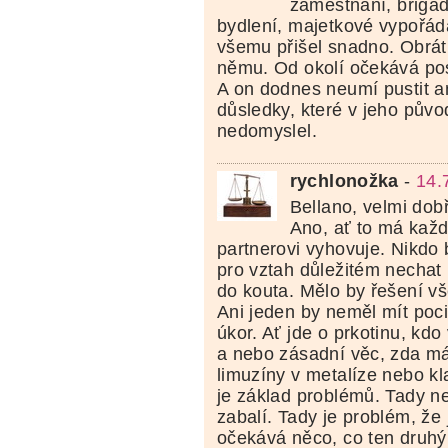
zaměstnání, brigá
bydlení, majetkové vypořádá
všemu přišel snadno. Obrátil
němu. Od okolí očekává posl
A on dodnes neumí pustit an
důsledky, které v jeho půvo
nedomyslel.
rychlonožka
-
14.
Bellano, velmi dob
Ano, ať to má každ
partnerovi vyhovuje. Nikdo
pro vztah důležitém nechat 
do kouta. Mělo by řešení 
Ani jeden by neměl mít poci
úkor. Ať jde o prkotinu, kd
a nebo zásadní věc, zda má
limuzíny v metalíze nebo kl
je základ problémů. Tady ne
zabalí. Tady je problém, že
očekává něco, co ten druh