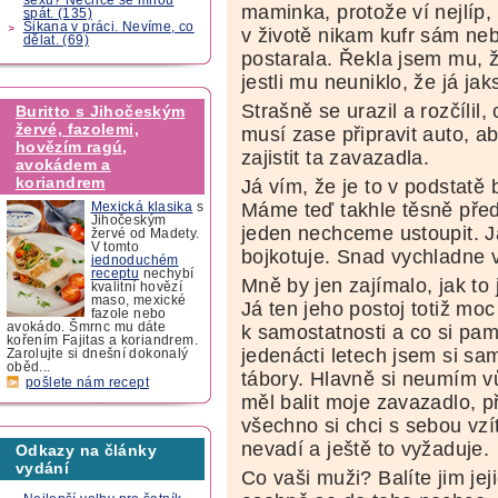
maminka, protože ví nejlíp, 
spát. (135)
Šikana v práci. Nevíme, co
v životě nikam kufr sám ne
dělat. (69)
postarala. Řekla jsem mu, že
jestli mu neuniklo, že já j
Strašně se urazil a rozčílil
Buritto s Jihočeským
žervé, fazolemi,
musí zase připravit auto, a
hovězím ragú,
zajistit ta zavazadla.
avokádem a
koriandrem
Já vím, že je to v podstatě 
Máme teď takhle těsně před
Mexická klasika
s
Jihočeským
jeden nechceme ustoupit. J
žervé od Madety.
V tomto
bojkotuje. Snad vychladne 
jednoduchém
receptu
nechybí
Mně by jen zajímalo, jak to 
kvalitní hovězí
maso, mexické
Já ten jeho postoj totiž mo
fazole nebo
avokádo. Šmrnc mu dáte
k samostatnosti a co si pam
kořením Fajitas a koriandrem.
jedenácti letech jsem si sam
Zarolujte si dnešní dokonalý
oběd...
tábory. Hlavně si neumím vů
pošlete nám recept
měl balit moje zavazadlo, 
všechno si chci s sebou vz
nevadí a ještě to vyžaduje.
Odkazy na články
vydání
Co vaši muži? Balíte jim jej