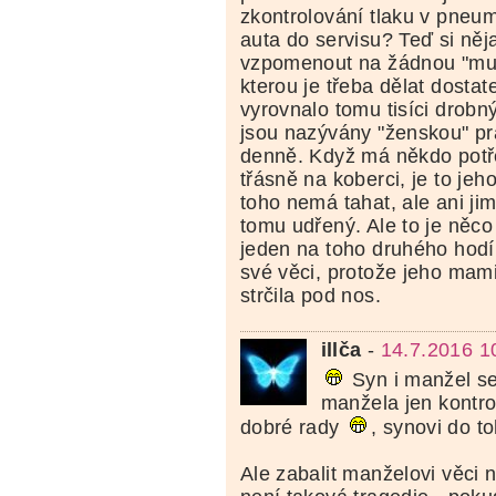
zkontrolování tlaku v pneu
auta do servisu? Teď si ně
vzpomenout na žádnou "muž
kterou je třeba dělat dostat
vyrovnalo tomu tisíci drobný
jsou nazývány "ženskou" pra
denně. Když má někdo potř
třásně na koberci, je to jeh
toho nemá tahat, ale ani jim 
tomu udřený. Ale to je něco
jeden na toho druhého hod
své věci, protože jeho ma
strčila pod nos.
illča
-
14.7.2016 1
Syn i manžel se
manžela jen kontro
dobré rady
, synovi do t
Ale zabalit manželovi věci 