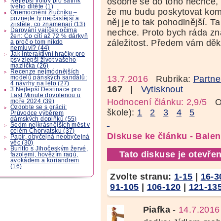
osobně se do toho nechce, 
Nejlepší volby pro šatník
tvého dítěte (1)
že mu budu poskytovat komp
Onemocnění žlučníku –
poznejte ty nejčastější a
něj je to tak pohodlnější. 
zjistěte, co znamenají (13)
Darování vajíček očima
nechce. Proto bych ráda zna
žen: Co cítí až 72 % dárkyň
záležitost. Předem vám děku
a proč o tom nikdo
nemluví? (44)
Jak interaktivní hračky pro
psy zlepší život vašeho
mazlíčka (26)
Recenze nejmódnějších
13.7.2016
Rubrika:
Partne
modelů pánských sandálů:
4 návrhy na léto (27)
167
|
Vytisknout
3 Nejlepší Destinace pro
Last Minute dovolenou u
Hodnocení článku: 2,9/5
Oz
moře 2024 (39)
Ozdobte se s grácii:
škole):
1
2
3
4
5
Průvodce výběrem
dámských doplňků (55)
Sedm nejkrásnějších měst v
celém Chorvatsku (37)
Diskuse ke článku - Balen
Papír, obyčejná neobyčejná
věc (30)
Buritto s Jihočeským žervé,
Tato diskuse je otevřen
fazolemi, hovězím ragú,
avokádem a koriandrem
(16)
Zvolte stranu:
1-15
|
16-3
91-105
|
106-120
|
121-13
Piafka
-
14.7.2016