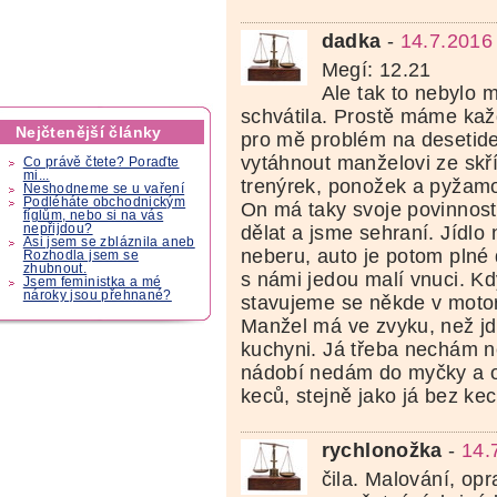
dadka
-
14.7.2016
Megí: 12.21
Ale tak to nebylo 
schvátila. Prostě máme každ
Nejčtenější články
pro mě problém na desetid
vytáhnout manželovi ze skří
Co právě čtete? Poraďte
mi...
trenýrek, ponožek a pyžamo 
Neshodneme se u vaření
Podléháte obchodnickým
On má taky svoje povinnost
fíglům, nebo si na vás
dělat a jsme sehraní. Jídlo
nepřijdou?
Asi jsem se zbláznila aneb
neberu, auto je potom plné 
Rozhodla jsem se
zhubnout.
s námi jedou malí vnuci. Kdy
Jsem feministka a mé
nároky jsou přehnané?
stavujeme se někde v motore
Manžel má ve zvyku, než jde
kuchyni. Já třeba nechám n
nádobí nedám do myčky a o
keců, stejně jako já bez ke
rychlonožka
-
14.
čila. Malování, op