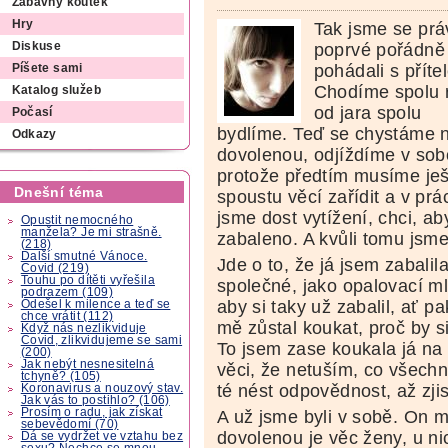
Zábavný koutek
Hry
Tak jsme se prá
poprvé pořádně
Diskuse
pohádali s příte
Píšete sami
Chodíme spolu 
Katalog služeb
od jara spolu
Počasí
bydlíme. Teď se chystáme 
Odkazy
dovolenou, odjíždíme v sob
protože předtím musíme ješ
Dnešní téma
spoustu věcí zařídit a v prá
jsme dost vytížení, chci, a
Opustit nemocného
manžela? Je mi strašně.
zabaleno. A kvůli tomu jsme
(218)
Další smutné Vánoce.
Jde o to, že já jsem zabalil
Covid (219)
Touhu po dítěti vyřešila
společné, jako opalovací ml
podrazem (109)
aby si taky už zabalil, ať p
Odešel k milence a teď se
chce vrátit (112)
mě zůstal koukat, proč by s
Když nás nezlikviduje
Covid, zlikvidujeme se sami
To jsem zase koukala já na 
(200)
Jak nebýt nesnesitelná
věci, že netuším, co všechn
tchyně? (105)
té nést odpovědnost, až zji
Koronavirus a nouzový stav.
Jak vás to postihlo? (106)
Prosím o radu, jak získat
A už jsme byli v sobě. On m
sebevědomí (70)
dovolenou je věc ženy, u ni
Dá se vydržet ve vztahu bez
sexu? Nechce se mnou