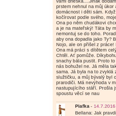
vámi dneska....Jinak dodám
prstem nehnul na můj úkor 
domácnost i děti sám. Když
kočírovat podle svého, moj
Ona po něm chudákovi chce
a je na mateřský! Táta by m
nemontuj se do toho. Poradi
aby ona dopadla jako Ty? 
Nojo, ale on přišel z práce
Ona má práci s dítětem celý
Chtěl. Ať pomůže. Díkyboh
snachy bála pustit. Proto to
nás bohužel ne. Já měla ta
sama. Já byla na to zvyklá 
služtičku, a můj bývalý byl 
prarodiči. Má nevýhoda v m
nastupujícího stáří. Prošla
spoustu věcí se nau
Piafka
-
14.7.2016
Bellana: Jak pravd