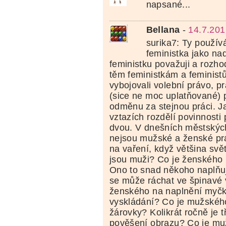
napsané...
Bellana
-
14.7.201
surika7: Ty použív
feministka jako na
feministku považuji a rozh
těm feministkám a feminist
vybojovali volební právo, p
(sice ne moc uplatňované) 
odměnu za stejnou práci. Ja
vztazích rozdělí povinnosti
dvou. V dnešních městský
nejsou mužské a ženské pr
na vaření, když většina sv
jsou muži? Co je ženského
Ono to snad někoho naplňuj
se může ráchat ve špinavé
ženského na naplnění myčky
vyskládání? Co je mužské
žárovky? Kolikrát ročně je t
pověšení obrazu? Co je m