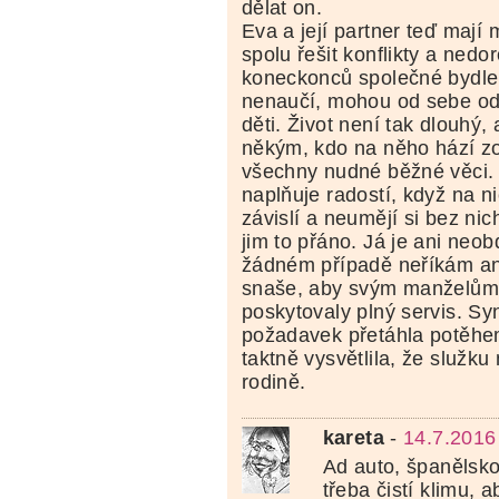
dělat on.
Eva a její partner teď mají
spolu řešit konflikty a ned
koneckonců společné bydlen
nenaučí, mohou od sebe ode
děti. Život není tak dlouhý,
někým, kdo na něho hází z
všechny nudné běžné věci. 
naplňuje radostí, když na ni
závislí a neumějí si bez nich
jim to přáno. Já je ani neobdi
žádném případě neříkám ani
snaše, aby svým manželům p
poskytovaly plný servis. Sy
požadavek přetáhla potěhe
taktně vysvětlila, že služku 
rodině.
kareta
-
14.7.2016
Ad auto, španělsko
třeba čistí klimu, 