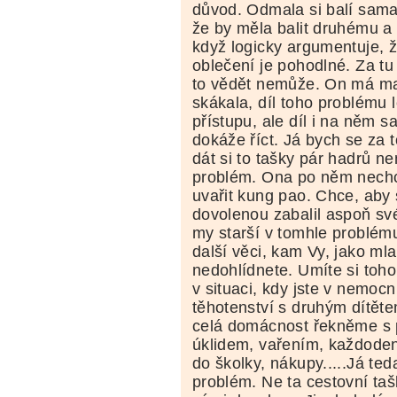
důvod. Odmala si balí sama.
že by měla balit druhému a p
když logicky argumentuje, ž
oblečení je pohodlné. Za tu 
to vědět nemůže. On má ma
skákala, díl toho problému l
přístupu, ale díl i na něm 
dokáže říct. Já bych se za 
dát si to tašky pár hadrů n
problém. Ona po něm nechce
uvařit kung pao. Chce, aby s
dovolenou zabalil aspoň své
my starší v tomhle problé
další věci, kam Vy, jako mla
nedohlídnete. Umíte si toho
v situaci, kdy jste v nemocn
těhotenství s druhým dítěte
celá domácnost řekněme s
úklidem, vařením, každode
do školky, nákupy.....Já ted
problém. Ne ta cestovní taš