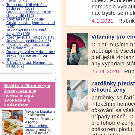
obléct. Podceněn
Covid (219)
Touhu po dítěti vyřešila
nemuselo vyplati
podrazem (109)
nač byste se měli
Odešel k milence a teď se
chce vrátit (112)
Když nás nezlikviduje
4.1.2021
Rubrik
Covid, zlikvidujeme se sami
(200)
Jak nebýt nesnesitelná
tchyně? (105)
Vitamíny pro ene
Koronavirus a nouzový stav.
Jak vás to postihlo? (106)
O pleť musíme neu
Prosím o radu, jak získat
sebevědomí (70)
vidět úplně všec
Dá se vydržet ve vztahu bez
sexu? Nechce se mnou
pleť ještě zintenz
spát. (135)
aby vypadala stál
Šikana v práci. Nevíme, co
dělat. (69)
26.11.2020
Rubr
Zarděnky předst
Buritto s Jihočeským
těhotné ženy
žervé, fazolemi,
hovězím ragú,
Zarděnky se řadí
avokádem a
infekčním nemoce
koriandrem
očkování se však
Mexická klasika
s
Jihočeským
případy ročně. 
žervé od Madety.
pro těhotné ženy
V tomto
jednoduchém
poškození plodu.
receptu
nechybí
kvalitní hovězí