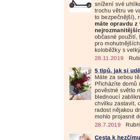
snížení své uhlík
trochu větru ve va
to bezpečnější), 
máte opravdu z 
nejrozmanitější
občasné použití,
pro mohutnějších
koloběžky s velk
28.11.2019
Rubr
5 tipů, jak si ud
Máte za sebou t
Přicházíte domů 
pověstné světlo n
blednoucí zablikn
chvilku zastavit, 
radost nějakou d
mohlo projasnit d
28.7.2019
Rubri
Cesta k hezčímu