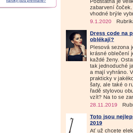
Podstatná je veli
nároky jsou přehnané?
zabarvení čoček. 
vhodné brýle vybr
9.1.2020
Rubrik
Dress code na pl
oblékají?
Plesová sezona j
krásné oblečení 
každé ženy. Ost
tak jednoduché j
a mají vyhráno. V
prakticky v jakék
šaty, ale také o 
řadě stylovou obu
vzít? Na to se za
28.11.2019
Rubr
Toto jsou nejlep
2019
Ať už chcete ele