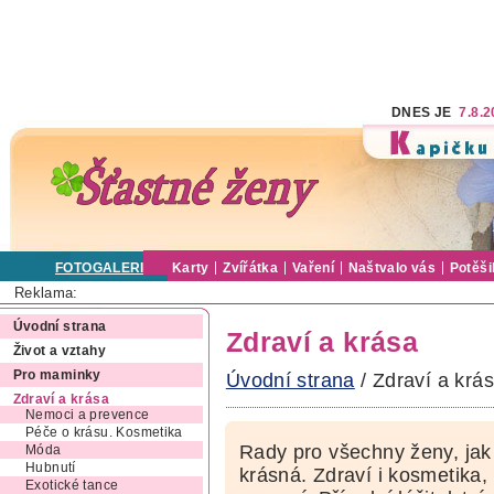
DNES JE
7.8.
FOTOGALERIE
Karty
Zvířátka
Vaření
Naštvalo vás
Potěši
Reklama:
Úvodní strana
Zdraví a krása
Život a vztahy
Pro maminky
Úvodní strana
/ Zdraví a krá
Zdraví a krása
Nemoci a prevence
Péče o krásu. Kosmetika
Rady pro všechny ženy, jak 
Móda
Hubnutí
krásná. Zdraví i kosmetika,
Exotické tance