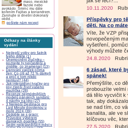
jak se léčí?...
maso, mexické
fazole nebo
10.11.2020
Rubr
avokádo. Šmrnc mu dáte
kořením Fajitas a koriandrem.
Zarolujte si dnešní dokonalý
Příspěvky pro t
oběd...
pošlete nám recept
děti. Na co mát
Víte, že VZP při
novopečeným mam
Odkazy na články
vyšetření, pomůck
vydání
výhody můžete čer
Nejlepší volby pro šatník
tvého dítěte (1)
24.8.2020
Rubri
Onemocnění žlučníku –
poznejte ty nejčastější a
zjistěte, co znamenají (13)
6 zásad, které b
Darování vajíček očima
žen: Co cítí až 72 % dárkyň
spánek!
a proč o tom nikdo
nemluví? (44)
Přemýšlíte, co d
Jak interaktivní hračky pro
psy zlepší život vašeho
probouzíte velmi 
mazlíčka (26)
Recenze nejmódnějších
dá tělo vycvičit 
modelů pánských sandálů:
tak, aby dokázal
4 návrhy na léto (27)
3 Nejlepší Destinace pro
se nad tím, co v
Last Minute dovolenou u
moře 2024 (39)
banalita, ale ve 
Ozdobte se s grácii:
Průvodce výběrem
klíčovou věc, kte
dámských doplňků (55)
Sedm nejkrásnějších měst v
27.5.2020
Rubri