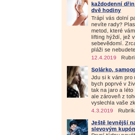
každodenní dřin
dvě hodiny
Trápí vás dolní p
nevíte rady? Plas
metod, které vám
lifting hýždí, je
sebevědomí. Zrca
pláži se nebudete 
12.4.2019
Rubri
Solárko, samoop
Jdu si k vám pro 
bych poprvé v živ
tak na jaro a lét
ale zároveň z to
vyslechla vaše zk
4.3.2019
Rubrik
Ještě levnější n
slevovým kupó