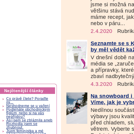
jsme si možná na 
většinu stává nud
máme recept, jak s
nebo v páru...
2.4.2020
Rubrik
Seznamte se s 
by měl vědět ka
V dnešní době na 
média se „zaruče
a přípravky, kte
zbaví nadbytečnýc
4.3.2020
Rubrik
Nejčtenější články
Na snowboard i l
Co právě čtete? Poraďte
Víme, jak je vyb
mi...
Neshodneme se u vaření
Nedílnou součást
Podléháte obchodnickým
fíglům, nebo si na vás
výbavy jsou kvalit
nepřijdou?
Asi jsem se zbláznila aneb
před chladem, sl
Rozhodla jsem se
zhubnout.
větrem. Vyberte s
Jsem feministka a mé