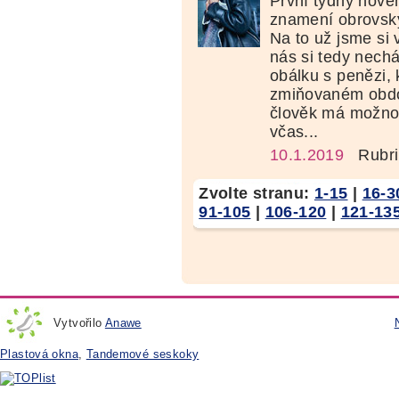
První týdny nové
znamení obrovský
Na to už jsme si 
nás si tedy nech
obálku s penězi, 
zmiňovaném obdo
člověk má možno
včas...
10.1.2019
Rubri
Zvolte stranu:
1-15
|
16-3
91-105
|
106-120
|
121-13
Vytvořilo
Anawe
Plastová okna
,
Tandemové seskoky