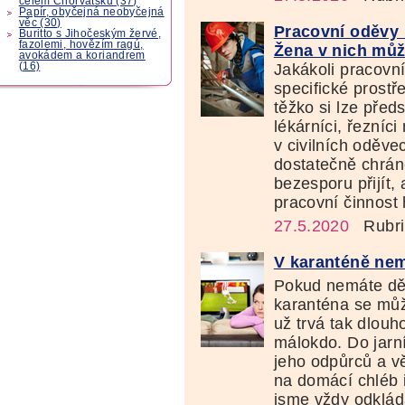
celém Chorvatsku (37)
Papír, obyčejná neobyčejná
věc (30)
Pracovní oděvy 
Buritto s Jihočeským žervé,
fazolemi, hovězím ragú,
Žena v nich můž
avokádem a koriandrem
(16)
Jakákoli pracovn
specifické prostř
těžko si lze předs
lékárníci, řezníci
v civilních oděvec
dostatečně chráně
bezesporu přijít,
pracovní činnost
27.5.2020
Rubri
V karanténě nem
Pokud nemáte dět
karanténa se můž
už trvá tak dlouho
málokdo. Do jarní
jeho odpůrců a v
na domácí chléb i
jsme vždy odklád