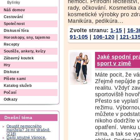
nemocí. Přírodní léčitelství, 
Bylinky
rady, očkování. Kosmetika a 
Náš domov
kosmetické výrobky pro zdr
Cestování
Manikúra, pedikúra…
Společnost
Zvolte stranu:
1-15
|
16-3
Diskusní fóra
91-105
|
106-120
|
121-13
Horoskopy, sny, tajemno
Recepty
Soutěže, ankety, kvízy
Jaké spodní prá
Zábavný koutek
sport v zimě
Hry
Diskuse
Máte pocit, že v
Píšete sami
Zřejmě nepůjde p
Katalog služeb
realitu. Vždyť za
Počasí
sportoviště hovo
Odkazy
Přesto se vyplatí
režimu. Výbornou 
můžete v podstat
Dnešní téma
nikoho dodržíte 
opatření. Venku 
Opustit nemocného
manžela? Je mi strašně.
zima, a tak se vy
(218)
Další smutné Vánoce.