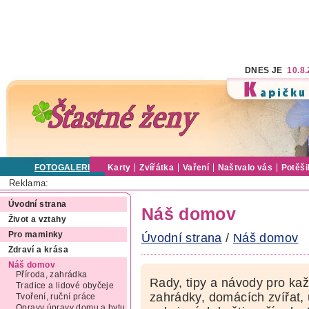
DNES JE
10.8
FOTOGALERIE
Karty
Zvířátka
Vaření
Naštvalo vás
Potěši
Reklama:
Úvodní strana
Náš domov
Život a vztahy
Pro maminky
Úvodní strana
/
Náš domov
Zdraví a krása
Náš domov
Příroda, zahrádka
Rady, tipy a návody pro ka
Tradice a lidové obyčeje
zahrádky, domácích zvířat,
Tvoření, ruční práce
Opravy úpravy domu a bytu