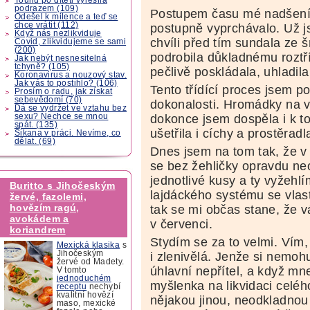
podrazem (109)
Postupem času mé nadšení 
Odešel k milence a teď se
chce vrátit (112)
postupně vyprchávalo. Už j
Když nás nezlikviduje
chvíli před tím sundala ze 
Covid, zlikvidujeme se sami
(200)
podrobila důkladnému roztří
Jak nebýt nesnesitelná
tchyně? (105)
pečlivě poskládala, uhladila
Koronavirus a nouzový stav.
Jak vás to postihlo? (106)
Tento třídící proces jsem 
Prosím o radu, jak získat
sebevědomí (70)
dokonalosti. Hromádky na v
Dá se vydržet ve vztahu bez
sexu? Nechce se mnou
dokonce jsem dospěla i k t
spát. (135)
ušetřila i cíchy a prostěradl
Šikana v práci. Nevíme, co
dělat. (69)
Dnes jsem na tom tak, že v 
se bez žehličky opravdu ne
jednotlivé kusy a ty vyžehl
Buritto s Jihočeským
lajdáckého systému se vlas
žervé, fazolemi,
hovězím ragú,
tak se mi občas stane, že 
avokádem a
v červenci.
koriandrem
Stydím se za to velmi. Ví
Mexická klasika
s
Jihočeským
i zlenivělá. Jenže si nemoh
žervé od Madety.
úhlavní nepřítel, a když m
V tomto
jednoduchém
myšlenka na likvidaci celéh
receptu
nechybí
kvalitní hovězí
nějakou jinou, neodkladnou 
maso, mexické