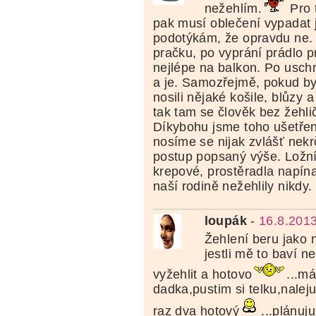
nežehlím.
Pro t
pak musí oblečení vypadat ja
podotýkám, že opravdu ne.
pračku, po vyprání prádlo p
nejlépe na balkon. Po usch
a je. Samozřejmě, pokud b
nosili nějaké košile, blůzy 
tak tam se člověk bez žehli
Díkybohu jsme toho ušetřeni
nosíme se nijak zvlášť nekrč
postup popsaný výše. Ložn
krepové, prostěradla napína
naší rodině nežehlily nikdy.
loupák
-
16.8.2013
Žehlení beru jako 
jestli mě to baví 
vyžehlit a hotovo
...m
dadka,pustim si telku,naleju
raz dva hotový
...plánuj