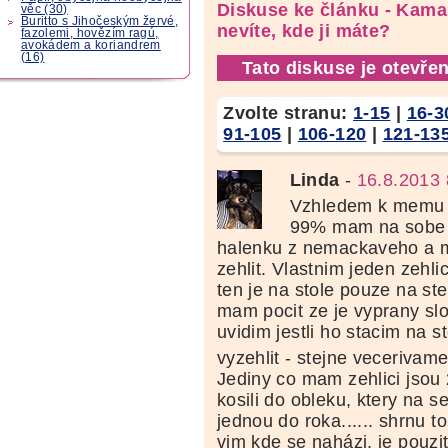
Diskuse ke článku - Kamar
věc (30)
Buritto s Jihočeským žervé,
nevíte, kde ji máte?
fazolemi, hovězím ragú,
avokádem a koriandrem
(16)
Tato diskuse je otevřen
Zvolte stranu:
1-15
|
16-3
91-105
|
106-120
|
121-13
Linda
-
16.8.2013 
Vzhledem k memu s
99% mam na sobe d
halenku z nemackaveho a 
zehlit. Vlastnim jeden zehli
ten je na stole pouze na ste
mam pocit ze je vyprany slo
uvidim jestli ho stacim na 
vyzehlit - stejne vecerivam
Jediny co mam zehlici jsou
kosili do obleku, ktery na 
jednou do roka...... shrnu to
vim kde se naházi, je pouzi