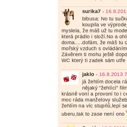
surika7
-
16.8.201
bibusa: No tu sučku
koupila ve výprodej
myslela, že máš už tu mode
která prádlo i složí.No a oh
doma.....dofám, že máš tu co
mořský vzduch s ovládání
Závěrem ti mohu ještě dopo
WC který ti zadek sám utře 
jaklo
-
16.8.2013 
já žehlím docela r
nějaký "žehlící" fil
krásně voní a provoní to i 
moc ráda manželovy služebn
žehlím na víc stupńů,lepí s
uberu,tak to zase není ono