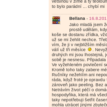
většinou v zimě a ty teolou
to bylo parádní ... chybí mi
Bellana
-
16.8.201
Jako mladá jsem že
prostě udělám, kdy
koše se dostanu zřídka, vž
už se mi žehlit nechce. Tře
vím, že ji v nejbližším měsí
válí už tři měsíce
. Nevyž
druhých mi jsou lhostejná, je
sobě je nesnesu. Připadala 
Ve vyžehleném povlečení se
Kromě toho taky zabere mén
Ručníky nežehlím ani nepo
ráda, když froté je opravdu 
zároveň jako peeling. Bez a
Netrávím život péčí o domá
hospodyňka, která má všec
taky nepotřebuji šetřit čas
mohla utrácet jinými zbyteč