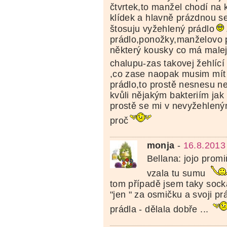
čtvrtek,to manžel chodí na
klídek a hlavně prázdnou s
štosuju vyžehlený prádlo
prádlo,ponožky,manželovo 
některý kousky co má malej
chalupu-zas takovej žehlíc
,co zase naopak musim mít 
prádlo,to prostě nesnesu n
kvůli nějakým bakteriím jak
prostě se mi v nevyžehlený
proč
monja
-
16.8.2013
Bellana: jojo promi
vzala tu sumu
tom případě jsem taky socka
"jen " za osmičku a svoji pr
prádla - dělala dobře ...