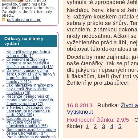
fazole nebo
vyhnula té zpropadené žehl
avokádo. Šmrnc mu dáte
kořením Fajitas a koriandrem.
Nechápu ženy, které si žehl
Zarolujte si dnešní dokonalý
S každým kouskem prádla se
oběd...
pošlete nám recept
sebraly prádlo se šňůry. Te
vrcholem, známkou dokonalé
nikdy nedosáhnu. Ačkoli se
Odkazy na články
vyžehleného prádla líbí, n
vydání
obětovat této dokonalosti an
Nejlepší volby pro šatník
tvého dítěte (1)
Docela by mne zajímalo, jak
Onemocnění žlučníku –
naše čtenářky. Tak se přizne
poznejte ty nejčastější a
zjistěte, co znamenají (13)
dle jakýchsi nepsaných nor
Darování vajíček očima
žen: Co cítí až 72 % dárkyň
k flákačům, kteří (byť trpí 
a proč o tom nikdo
nemluví? (44)
Žehlení je pro zbabělce!
Jak interaktivní hračky pro
psy zlepší život vašeho
mazlíčka (26)
Recenze nejmódnějších
modelů pánských sandálů:
4 návrhy na léto (27)
16.8.2013
Rubrika:
Život 
3 Nejlepší Destinace pro
Vytisknout
Last Minute dovolenou u
moře 2024 (39)
Ozdobte se s grácii:
Hodnocení článku: 2,9/5
Oz
Průvodce výběrem
škole):
1
2
3
4
5
dámských doplňků (55)
Sedm nejkrásnějších měst v
celém Chorvatsku (37)
Papír, obyčejná neobyčejná