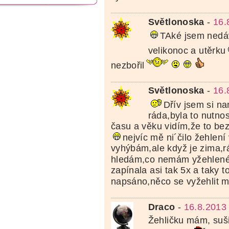
Světlonoska
-
16.
TAké jsem nedáv
velikonoc a utěrku
nezbořil
Světlonoska
-
16.
Dřív jsem si n
ráda,byla to nutno
času a věku vidím,že to bez
nejvíc mě ni´čilo žehlen
vyhýbám,ale když je zima,rá
hledám,co nemám yžehlen
zapínala asi tak 5x a taky to
napsáno,něco se vyžehlit mu
Draco
-
16.8.2013
Žehličku mám, suši