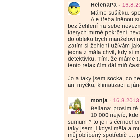
HelenaPa
-
16.8.2
Máme sušičku, spo
Ale třeba lněnou s
bez žehlení na sebe nevezm
kterých mírné pokrčení nevad
do obleku bych manželovi 
Zatím si žehlení užívám jako
jedna z mála chvil, kdy si 
detektivku. Tím, že máme tu
tento relax čím dál míň čast
Jo a taky jsem socka, co n
ani myčku, klimatizaci a já
monja
-
16.8.2013
Bellana: prosím tě, 
10 000 nejvíc, kde 
sumum ? to je i s černoch
taky jsem ji kdysi měla a mu
můj oblíbený spotřebič .... 