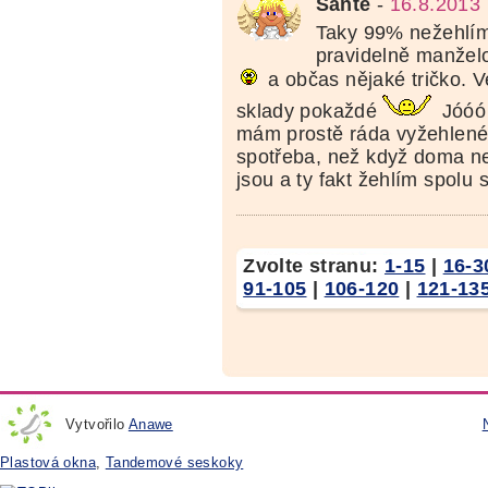
Santé
-
16.8.2013 
Taky 99% nežehlí
pravidelně manželo
a občas nějaké tričko. Ve
sklady pokaždé
Jóóó 
mám prostě ráda vyžehlené,
spotřeba, než když doma n
jsou a ty fakt žehlím spolu 
Zvolte stranu:
1-15
|
16-3
91-105
|
106-120
|
121-13
Vytvořilo
Anawe
Plastová okna
,
Tandemové seskoky