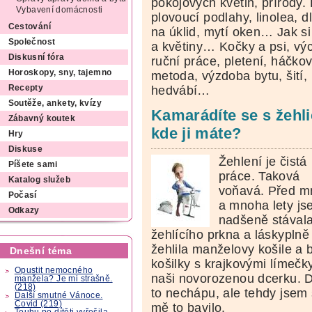
pokojových květin, přírody
Vybavení domácnosti
plovoucí podlahy, linolea, d
Cestování
na úklid, mytí oken… Jak si 
Společnost
a květiny… Kočky a psi, vý
Diskusní fóra
ruční práce, pletení, háčko
Horoskopy, sny, tajemno
metoda, výzdoba bytu, šití,
Recepty
hedvábí…
Soutěže, ankety, kvízy
Kamarádíte se s žehli
Zábavný koutek
kde ji máte?
Hry
Diskuse
Žehlení je čistá
Píšete sami
práce. Taková
Katalog služeb
voňavá. Před 
Počasí
a mnoha lety j
Odkazy
nadšeně stával
žehlícího prkna a láskyplně
žehlila manželovy košile a b
Dnešní téma
košilky s krajkovými límečk
Opustit nemocného
naši novorozenou dcerku. 
manžela? Je mi strašně.
(218)
to nechápu, ale tehdy jsem 
Další smutné Vánoce.
Covid (219)
mě to bavilo.
Touhu po dítěti vyřešila