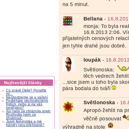
na 5 minut.
Bellana
-
16.8.201
monja: To byla rea
16.8.2013 2:06. Ví
přijatelných cenových relací
jen tyhle drahé jsou dobré.
loupák
-
16.8.2013
Světlonoska:
těch vedrech žehli
...sice jsem u toho byla sko
Nejčtenější články
pára bodala do tváří
Co právě čtete? Poraďte
mi...
Neshodneme se u vaření
Podléháte obchodnickým
Světlonoska
-
16.
fíglům, nebo si na vás
nepřijdou?
Apropó-žehlit na p
Asi jsem se zbláznila aneb
Rozhodla jsem se
věčně posouvat
zhubnout.
Jsem feministka a mé
nároky jsou přehnané?
výhradně na stole