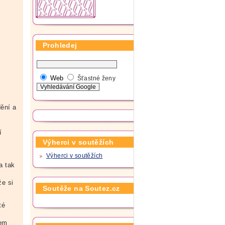
Prohledej
Web
Šťastné ženy
dění a
í
Výherci v soutěžích
Výherci v soutěžích
.
a tak
že si
Soutěže na Soutez.cz
té
kem