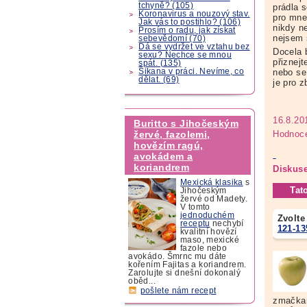
tchyně? (105)
prádla s
Koronavirus a nouzový stav.
pro mne
Jak vás to postihlo? (106)
nikdy n
Prosím o radu, jak získat
nejsem 
sebevědomí (70)
Dá se vydržet ve vztahu bez
Docela 
sexu? Nechce se mnou
přiznej
spát. (135)
Šikana v práci. Nevíme, co
nebo se 
dělat. (69)
je pro z
16.8.20
Buritto s Jihočeským
Hodnoce
žervé, fazolemi,
hovězím ragú,
avokádem a
koriandrem
Diskuse
Mexická klasika
s
Tat
Jihočeským
žervé od Madety.
V tomto
jednoduchém
Zvolte
receptu
nechybí
121-13
kvalitní hovězí
maso, mexické
fazole nebo
avokádo. Šmrnc mu dáte
kořením Fajitas a koriandrem.
Zarolujte si dnešní dokonalý
oběd...
pošlete nám recept
zmačkan