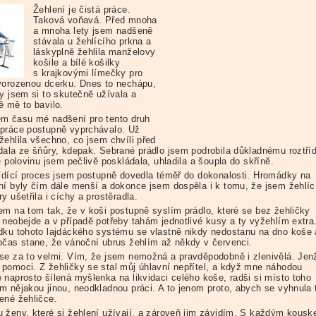
Žehlení je čistá práce.
Taková voňavá. Před mnoha
a mnoha lety jsem nadšeně
stávala u žehlícího prkna a
láskyplně žehlila manželovy
košile a bílé košilky
s krajkovými límečky pro
vorozenou dcerku. Dnes to nechápu,
dy jsem si to skutečně užívala a
ě mě to bavilo.
m času mé nadšení pro tento druh
práce postupně vyprchávalo. Už
žehlila všechno, co jsem chvíli před
dala ze šňůry, kdepak. Sebrané prádlo jsem podrobila důkladnému roztří
ě polovinu jsem pečlivě poskládala, uhladila a šoupla do skříně.
řídící proces jsem postupně dovedla téměř do dokonalosti. Hromádky na
ní byly čím dále menší a dokonce jsem dospěla i k tomu, že jsem žehlíc
y ušetřila i cíchy a prostěradla.
em na tom tak, že v koši postupně syslím prádlo, které se bez žehličky
 neobejde a v případě potřeby tahám jednotlivé kusy a ty vyžehlím extra
dku tohoto lajdáckého systému se vlastně nikdy nedostanu na dno koše 
bčas stane, že vánoční ubrus žehlím až někdy v červenci.
se za to velmi. Vím, že jsem nemožná a pravděpodobně i zlenivělá. Jen
pomoci. Z žehličky se stal můj úhlavní nepřítel, a když mne náhodou
 naprosto šílená myšlenka na likvidaci celého koše, radši si místo toho
m nějakou jinou, neodkladnou práci. A to jenom proto, abych se vyhnula 
ené žehličce.
 ženy, které si žehlení užívají, a zároveň jim závidím. S každým kous