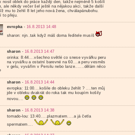
x nosil oblek do práce každý den, takže nejméně 5 košilí
, ale někdy večer šel ještě na nějakou akci, takže další
 Už mu to žehlí 8 let jeho nová žena, chválapánubohu.
í to přeju.
evropka
-
16.8.2013 14:48
sharon: njn..tak když máš doma ředitele musíš
sharon
-
16.8.2013 14:47
orinka: 8:44....všechno světlé co snese vyvářku peru
na vyvářku a ostatní barevné na 60....a peru vesměs
v gelu, vyvářím v Persilu nebo lanze.......dělám něco
?
sharon
-
16.8.2013 14:44
evropka: 11:00....košile do obleku žehlit ? ....ten můj
jde v obleku dvakrát do roka tak mu koupím košily
novou....
sharon
-
16.8.2013 14:38
tornado-lou: 13:40.....plazmatem.....a já četla
spermatem....