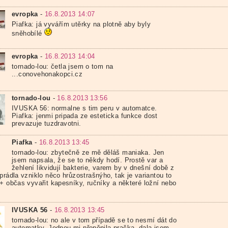
evropka
-
16.8.2013 14:07
Piafka: já vyvářím utěrky na plotně aby byly
sněhobílé
evropka
-
16.8.2013 14:04
tornado-lou: četla jsem o tom na
...conovehonakopci.cz
tornado-lou
-
16.8.2013 13:56
IVUSKA 56: normalne s tim peru v automatce.
Piafka: jenmi pripada ze esteticka funkce dost
prevazuje tuzdravotni.
Piafka
-
16.8.2013 13:45
tornado-lou: zbytečně ze mě děláš maniaka. Jen
jsem napsala, že se to někdy hodí. Prostě var a
žehlení likvidují bakterie, varem by v dnešní době z
prádla vzniklo něco hrůzostrašnýho, tak je variantou to
 + občas vyvařit kapesníky, ručníky a některé ložní nebo
IVUSKA 56
-
16.8.2013 13:45
tornado-lou: no ale v tom případě se to nesmí dát do
automatky. Jednou mi přepěnila pračka, dala jsem