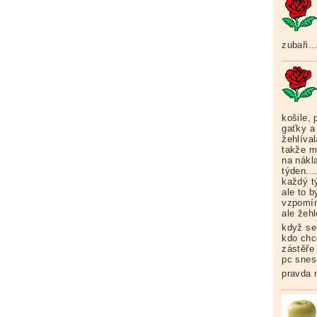
zubaři..
košile, 
gaťky a
žehlíva
takže m
na nákl
týden..
každý tý
ale to b
vzpomín
ale žeh
když se
kdo chce
zástěře 
pc snes
pravda n