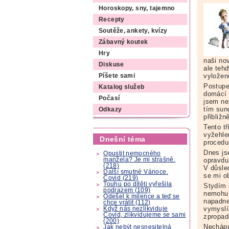
Horoskopy, sny, tajemno
Recepty
Soutěže, ankety, kvízy
Zábavný koutek
Hry
naši no
Diskuse
ale teh
vyložen
Píšete sami
Postupe
Katalog služeb
domácí 
Počasí
jsem ne
tím sun
Odkazy
přibližn
Tento t
vyžehle
Dnešní téma
procedur
Dnes js
Opustit nemocného
manžela? Je mi strašně.
opravdu
(218)
V důsle
Další smutné Vánoce.
se mi o
Covid (219)
Touhu po dítěti vyřešila
Stydím 
podrazem (109)
nemohu 
Odešel k milence a teď se
napadne
chce vrátit (112)
vymyslí
Když nás nezlikviduje
Covid, zlikvidujeme se sami
zpropad
(200)
Nechápu
Jak nebýt nesnesitelná