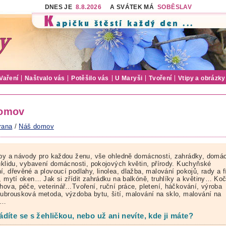
DNES JE
8.8.2026
A SVÁTEK MÁ
SOBĚSLAV
Vaření
Naštvalo vás
Potěšilo vás
U Maryši
Tvoření
Vtipy a obrázky
omov
rana
/
Náš domov
ipy a návody pro každou ženu, vše ohledně domácnosti, zahrádky, domá
 úklidu, vybavení domácnosti, pokojových květin, přírody. Kuchyňské
, dřevěné a plovoucí podlahy, linolea, dlažba, malování pokojů, rady a f
d, mytí oken… Jak si zřídit zahrádku na balkóně, truhlíky a květiny… Ko
chova, péče, veterinář…Tvoření, ruční práce, pletení, háčkování, výroba
 ubrousková metoda, výzdoba bytu, šití, malování na sklo, malování na
í…
díte se s žehličkou, nebo už ani nevíte, kde ji máte?