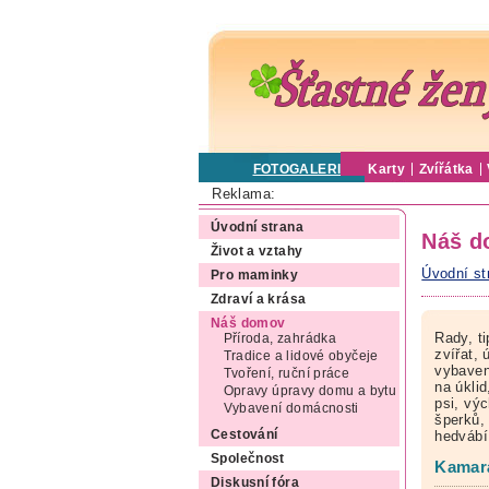
FOTOGALERIE
Karty
Zvířátka
Reklama:
Úvodní strana
Náš d
Život a vztahy
Úvodní st
Pro maminky
Zdraví a krása
Náš domov
Rady, t
Příroda, zahrádka
zvířat,
Tradice a lidové obyčeje
vybavení
Tvoření, ruční práce
na úkli
Opravy úpravy domu a bytu
psi, vý
Vybavení domácnosti
šperků,
Cestování
hedváb
Společnost
Kamará
Diskusní fóra