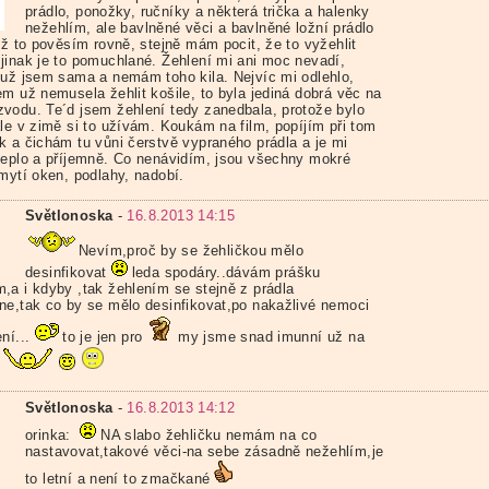
prádlo, ponožky, ručníky a některá trička a halenky
nežehlím, ale bavlněné věci a bavlněné ložní prádlo
yž to pověsím rovně, stejně mám pocit, že to vyžehlit
jinak je to pomuchlané. Žehlení mi ani moc nevadí,
 už jsem sama a nemám toho kila. Nejvíc mi odlehlo,
em už nemusela žehlit košile, to byla jediná dobrá věc na
vodu. Te´d jsem žehlení tedy zanedbala, protože bylo
ale v zimě si to užívám. Koukám na film, popíjím při tom
k a čichám tu vůni čerstvě vypraného prádla a je mi
teplo a příjemně. Co nenávidím, jsou všechny mokré
 mytí oken, podlahy, nadobí.
Světlonoska
-
16.8.2013 14:15
Nevím,proč by se žehličkou mělo
desinfikovat
leda spodáry..dávám prášku
,a i kdyby ,tak žehlením se stejně z prádla
ne,tak co by se mělo desinfikovat,po nakažlivé nemoci
ní...
to je jen pro
my jsme snad imunní už na
Světlonoska
-
16.8.2013 14:12
orinka:
NA slabo žehličku nemám na co
nastavovat,takové věci-na sebe zásadně nežehlím,je
to letní a není to zmačkané