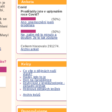
Anketa
m je
lit
Covid
bí,
Prodělali/y jste v uplynulém
roce Covid?
ak se
(50%)
á,
Ano, onemocnění jsem
prodělala
ehlení
(50%)
Meryl
Ne, zatím mě to minulo a
doufám, že to tak zůstane
Celkem hlasovalo 291274.
5
Archiv anket
.
áte?
Kvízy
Co víte o dějinách naší
vlasti?
Hádej, kdo to je
Hon na čarodějnice
Druhý kvíz z kryptozoologie -
záhadní primáti
Hrdinové dětských knížek
Archiv kvízů
Doporučujeme