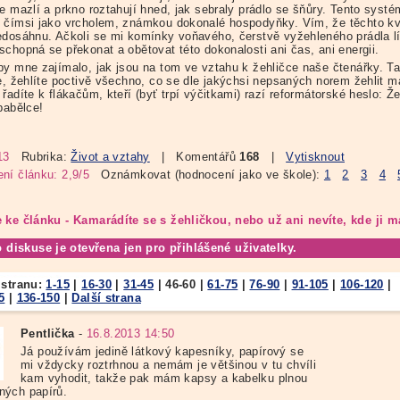
e mazlí a prkno roztahují hned, jak sebraly prádlo se šňůry. Tento systé
 čímsi jako vrcholem, známkou dokonalé hospodyňky. Vím, že těchto kva
edosáhnu. Ačkoli se mi komínky voňavého, čerstvě vyžehleného prádla lí
schopná se překonat a obětovat této dokonalosti ani čas, ani energii.
by mne zajímalo, jak jsou na tom ve vztahu k žehličce naše čtenářky. T
te, žehlíte poctivě všechno, co se dle jakýchsi nepsaných norem žehlit m
řadíte k flákačům, kteří (byť trpí výčitkami) razí reformátorské heslo: Ž
babělce!
13
Rubrika:
Život a vztahy
| Komentářů
168
|
Vytisknout
ní článku: 2,9/5
Oznámkovat (hodnocení jako ve škole):
1
2
3
4
 ke článku - Kamarádíte se s žehličkou, nebo už ani nevíte, kde ji m
o diskuse je otevřena jen pro přihlášené uživatelky.
 stranu:
1-15
|
16-30
|
31-45
|
46-60
|
61-75
|
76-90
|
91-105
|
106-120
|
5
|
136-150
|
Další strana
Pentlička
-
16.8.2013 14:50
Já používám jedině látkový kapesníky, papírový se
mi vždycky roztrhnou a nemám je většinou v tu chvíli
kam vyhodit, takže pak mám kapsy a kabelku plnou
ých papírů.