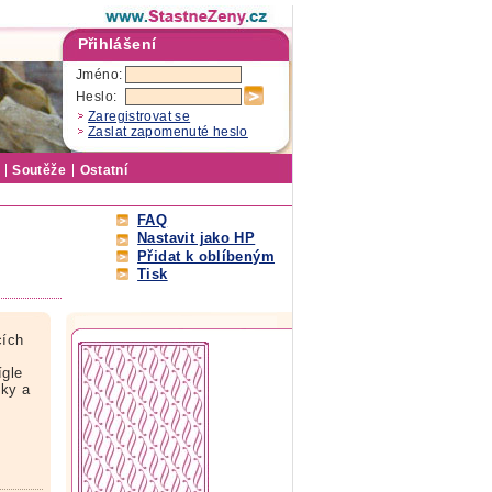
Přihlášení
Jméno:
Heslo:
Zaregistrovat se
Zaslat zapomenuté heslo
Soutěže
Ostatní
FAQ
Nastavit jako HP
Přidat k oblíbeným
Tisk
cích
ígle
čky a