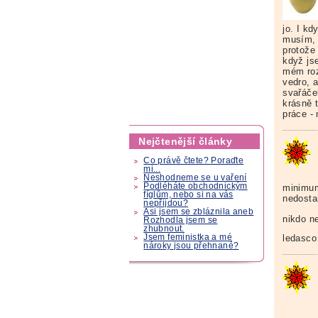
jo. I kd
musím, 
protože
když js
mém roz
vedro, 
svařáče
krásně 
práce -
Nejčtenější články
Co právě čtete? Poraďte
mi...
Neshodneme se u vaření
Podléháte obchodnickým
minimum
fíglům, nebo si na vás
nedosta
nepřijdou?
Asi jsem se zbláznila aneb
nikdo ne
Rozhodla jsem se
zhubnout.
Jsem feministka a mé
ledasco
nároky jsou přehnané?