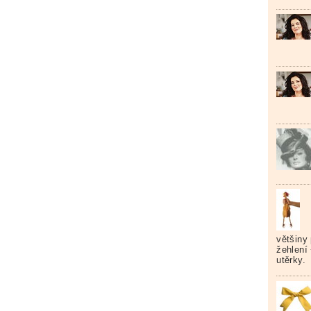
většiny 
žehlení
utěrky.