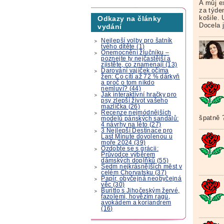
A můj e
za týden
košile.
Odkazy na články
Docela j
vydání
Nejlepší volby pro šatník
tvého dítěte (1)
Onemocnění žlučníku –
poznejte ty nejčastější a
zjistěte, co znamenají (13)
Darování vajíček očima
žen: Co cítí až 72 % dárkyň
a proč o tom nikdo
nemluví? (44)
Jak interaktivní hračky pro
psy zlepší život vašeho
mazlíčka (26)
Recenze nejmódnějších
špatně 
modelů pánských sandálů:
4 návrhy na léto (27)
3 Nejlepší Destinace pro
Last Minute dovolenou u
moře 2024 (39)
Ozdobte se s grácii:
Průvodce výběrem
dámských doplňků (55)
Sedm nejkrásnějších měst v
celém Chorvatsku (37)
Papír, obyčejná neobyčejná
věc (30)
Buritto s Jihočeským žervé,
fazolemi, hovězím ragú,
avokádem a koriandrem
(16)