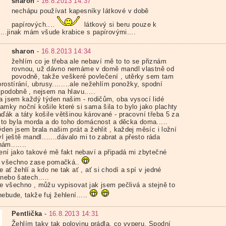
sharon
-
16.8.2013 14:37
nechápu používat kapesníky látkové v době
papírových....
látkový si beru pouze k
....jinak mám všude krabice s papírovými....
sharon
-
16.8.2013 14:34
žehlím co je třeba ale nebaví mě to to se přiznám
rovnou, už dávno nemáme v domě mandl vlastně od
povodně, takže veškeré povlečení , utěrky sem tam
prostírání, ubrusy........ale nežehlím ponožky, spodní
 podobně , nejsem na hlavu.....
la jsem každý týden našim - rodičům, oba vysocí lidé
amky noční košile které si sama šila to bylo jako plachty
aďák a táty košile většinou kárované - pracovní třeba 5 za
..to byla morda a do toho domácnost a děcka doma.....
den jsem brala našim prát a žehlit , každej měsíc i ložní
yl ještě mandl.......dávalo mi to zabrat a přesto ráda
ám.......
lení jako takové mě fakt nebaví a připadá mi zbytečné
 všechno zase pomačká..
 ať žehlí a kdo ne tak ať , ať si chodí a spí v jedné
nebo šatech.....
e všechno , můžu vypisovat jak jsem pečlivá a stejně to
ebude, takže fuj žehlení.....
Pentlička
-
16.8.2013 14:31
Žehlím taky tak polovinu prádla, co vyperu. Spodní