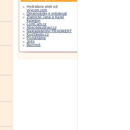
Hydratace pleti od
yvycom.com
Omalovánky k vytisknutí
Zlatnictví Jana a Karel
Kaletovi
LomCars.cz
Abecedazdraví.cz
Nakladatelství FRAGMENT
KupSkodu.cz
Pomáháme
Jolis
Barchoš