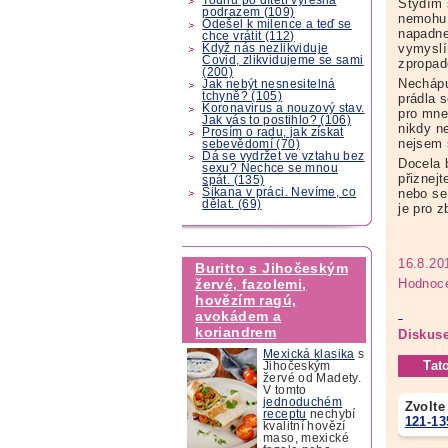
Stydím 
podrazem (109)
nemohu 
Odešel k milence a teď se
napadne
chce vrátit (112)
vymyslí
Když nás nezlikviduje
Covid, zlikvidujeme se sami
zpropad
(200)
Nechápu
Jak nebýt nesnesitelná
tchyně? (105)
prádla s
Koronavirus a nouzový stav.
pro mne
Jak vás to postihlo? (106)
nikdy n
Prosím o radu, jak získat
nejsem 
sebevědomí (70)
Dá se vydržet ve vztahu bez
Docela 
sexu? Nechce se mnou
přiznej
spát. (135)
Šikana v práci. Nevíme, co
nebo se 
dělat. (69)
je pro z
16.8.20
Buritto s Jihočeským
Hodnoce
žervé, fazolemi,
hovězím ragú,
avokádem a
koriandrem
Diskuse
Mexická klasika
s
Tat
Jihočeským
žervé od Madety.
V tomto
jednoduchém
Zvolte
receptu
nechybí
121-13
kvalitní hovězí
maso, mexické