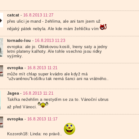
catcat
-
16.8.2013 11:27
přes ulici je mand - žehlírna, ale ani tam jsem už
nějaký pátek nebyla. Ale kde mám žehličku vím
tornado-lou
-
16.8.2013 11:23
evropka: ale jo. Oblekovou kosili, lneny saty a jedny
letni plateny kalhoty. Ale tohle vsechno jsou ridky
vyjimky.
evropka
-
16.8.2013 11:21
může mít chlap super kvádro ale když má
"užvaněnou"košilku tak nemá šanci ani na vrátného..
Jagea
-
16.8.2013 11:21
Takřka nežehlím a nestydím se za to. Vánoční ubrus
až před Vánoci.
evropka
-
16.8.2013 11:17
Kozoroh18: Linda: no právě..