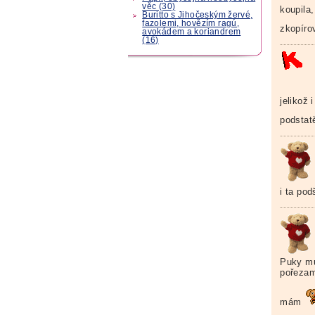
věc (30)
koupila
Buritto s Jihočeským žervé,
fazolemi, hovězím ragú,
zkopírov
avokádem a koriandrem
(16)
jelikož 
podstat
i ta po
Puky mu
pořeza
mám