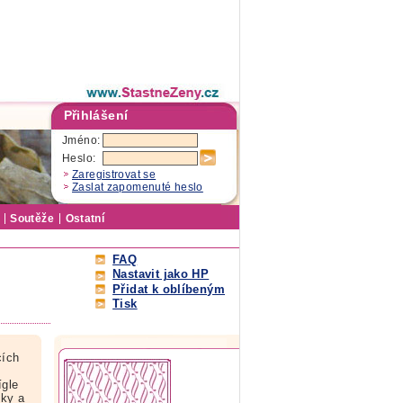
Přihlášení
Jméno:
Heslo:
Zaregistrovat se
Zaslat zapomenuté heslo
Soutěže
Ostatní
FAQ
Nastavit jako HP
Přidat k oblíbeným
Tisk
cích
ígle
čky a