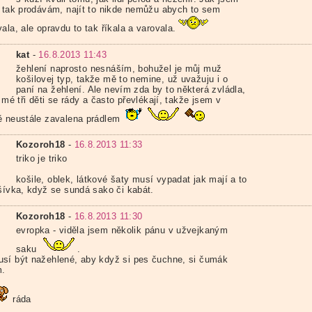
, tak prodávám, najít to nikde nemůžu abych to sem
ala, ale opravdu to tak říkala a varovala.
kat
-
16.8.2013 11:43
žehlení naprosto nesnáším, bohužel je můj muž
košilovej typ, takže mě to nemine, už uvažuju i o
paní na žehlení. Ale nevím zda by to některá zvládla,
i mé tři děti se rády a často převlékají, takže jsem v
ě neustále zavalena prádlem
Kozoroh18
-
16.8.2013 11:33
triko je triko
košile, oblek, látkové šaty musí vypadat jak mají a to
dšívka, když se sundá sako či kabát.
Kozoroh18
-
16.8.2013 11:30
evropka - viděla jsem několik pánu v užvejkaným
saku
.
sí být nažehlené, aby když si pes čuchne, si čumák
m.
ráda