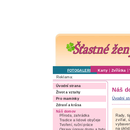
FOTOGALERIE
Karty
Zvířátka
Reklama:
Úvodní strana
Náš d
Život a vztahy
Úvodní st
Pro maminky
Zdraví a krása
Náš domov
Rady, t
Příroda, zahrádka
zvířat,
Tradice a lidové obyčeje
vybavení
Tvoření, ruční práce
na úkli
Opravy úpravy domu a bytu