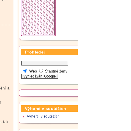
Prohledej
Web
Šťastné ženy
dění a
í
Výherci v soutěžích
Výherci v soutěžích
.
a tak