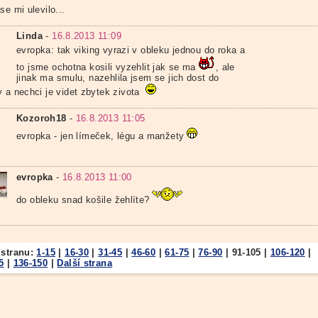
se mi ulevilo...
Linda
-
16.8.2013 11:09
evropka: tak viking vyrazi v obleku jednou do roka a
to jsme ochotna kosili vyzehlit jak se ma
, ale
jinak ma smulu, nazehlila jsem se jich dost do
y a nechci je videt zbytek zivota
Kozoroh18
-
16.8.2013 11:05
evropka - jen límeček, légu a manžety
evropka
-
16.8.2013 11:00
do obleku snad košile žehlíte?
 stranu:
1-15
|
16-30
|
31-45
|
46-60
|
61-75
|
76-90
|
91-105
|
106-120
|
5
|
136-150
|
Další strana