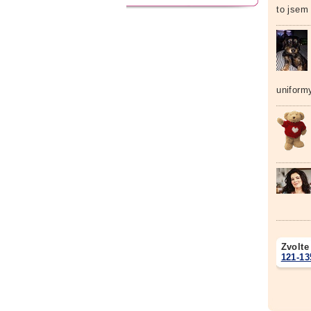
to jsem 
uniform
Zvolte
121-13