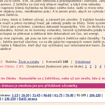
se za to velmi. Vím, že jsem nemožná a pravděpodobně i zlenivělá. Jen
pomoci. Z žehličky se stal můj úhlavní nepřítel, a když mne náhodou
 naprosto šílená myšlenka na likvidaci celého koše, radši si místo toho
m nějakou jinou, neodkladnou práci. A to jenom proto, abych se vyhnula 
ené žehličce.
 ženy, které si žehlení užívají, a zároveň jim závidím. S každým kous
e mazlí a prkno roztahují hned, jak sebraly prádlo se šňůry. Tento systé
 čímsi jako vrcholem, známkou dokonalé hospodyňky. Vím, že těchto kva
edosáhnu. Ačkoli se mi komínky voňavého, čerstvě vyžehleného prádla lí
schopná se překonat a obětovat této dokonalosti ani čas, ani energii.
by mne zajímalo, jak jsou na tom ve vztahu k žehličce naše čtenářky. T
te, žehlíte poctivě všechno, co se dle jakýchsi nepsaných norem žehlit m
řadíte k flákačům, kteří (byť trpí výčitkami) razí reformátorské heslo: Ž
babělce!
13
Rubrika:
Život a vztahy
| Komentářů
168
|
Vytisknout
ní článku: 2,9/5
Oznámkovat (hodnocení jako ve škole):
1
2
3
4
 ke článku - Kamarádíte se s žehličkou, nebo už ani nevíte, kde ji m
o diskuse je otevřena jen pro přihlášené uživatelky.
 stranu:
1-15
|
16-30
|
31-45
|
46-60
|
61-75
|
76-90
|
91-105
|
106-120
|
5
|
136-150
|
Další strana