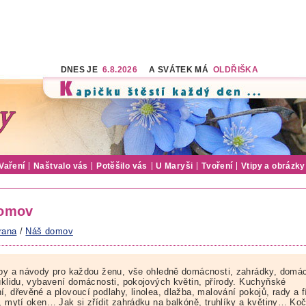
DNES JE
6.8.2026
A SVÁTEK MÁ
OLDŘIŠKA
Vaření
Naštvalo vás
Potěšilo vás
U Maryši
Tvoření
Vtipy a obrázky
omov
rana
/
Náš domov
ipy a návody pro každou ženu, vše ohledně domácnosti, zahrádky, domá
 úklidu, vybavení domácnosti, pokojových květin, přírody. Kuchyňské
, dřevěné a plovoucí podlahy, linolea, dlažba, malování pokojů, rady a f
d, mytí oken… Jak si zřídit zahrádku na balkóně, truhlíky a květiny… Ko