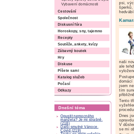
psi, vý
Vybavení domácnosti
šperků,
Cestování
hedváb
Společnost
Kamará
Diskusní fóra
Horoskopy, sny, tajemno
Recepty
Soutěže, ankety, kvízy
Zábavný koutek
Hry
naši no
Diskuse
ale teh
vyložen
Píšete sami
Postupe
Katalog služeb
domácí 
Počasí
jsem ne
tím sun
Odkazy
přibližn
Tento t
vyžehle
Dnešní téma
procedur
Dnes js
Opustit nemocného
manžela? Je mi strašně.
opravdu
(218)
V důsle
Další smutné Vánoce.
se mi o
Covid (219)
Touhu po dítěti vyřešila