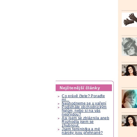
Nejčtenější články
Co právě čtete? Poraďte
mi...
Neshodneme se u vaření
Podléháte obchodnickým
fíglům, nebo si na vás
nepřijdou?
Asi jsem se zbláznila aneb
Rozhodla jsem se
zhubnout.
Jsem feministka a mé
nároky jsou přehnané?