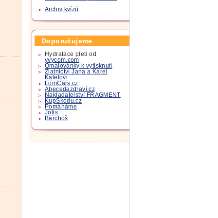
Archiv kvízů
Doporučujeme
Hydratace pleti od
yvycom.com
Omalovánky k vytisknutí
Zlatnictví Jana a Karel
Kaletovi
LomCars.cz
Abecedazdraví.cz
Nakladatelství FRAGMENT
KupSkodu.cz
Pomáháme
Jolis
Barchoš