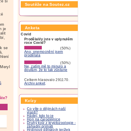
že si
Soutěže na Soutez.cz
té
kem
Anketa
m je
lit
Covid
bí,
Prodělali/y jste v uplynulém
roce Covid?
ak se
(50%)
á,
Ano, onemocnění jsem
prodělala
ehlení
(50%)
Meryl
Ne, zatím mě to minulo a
doufám, že to tak zůstane
Celkem hlasovalo 291170.
5
Archiv anket
.
áte?
Kvízy
Co víte o dějinách naší
vlasti?
Hádej, kdo to je
Hon na čarodějnice
Druhý kvíz z kryptozoologie -
záhadní primáti
Hrdinové dětských knížek