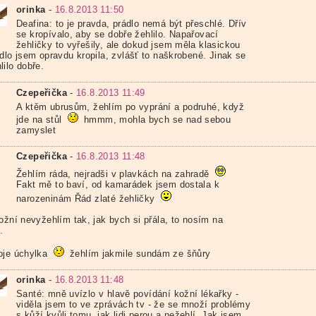
orinka
-
16.8.2013 11:50
Deafina: to je pravda, prádlo nemá být přeschlé. Dřív
se kropívalo, aby se dobře žehlilo. Napařovací
žehličky to vyřešily, ale dokud jsem měla klasickou
ádlo jsem opravdu kropila, zvlášť to naškrobené. Jinak se
lilo dobře.
Czepeřička
-
16.8.2013 11:49
A ktěm ubrusům, žehlím po vyprání a podruhé, když
jde na stůl
hmmm, mohla bych se nad sebou
zamyslet
Czepeřička
-
16.8.2013 11:48
Žehlím ráda, nejradši v plavkách na zahradě
Fakt mě to baví, od kamarádek jsem dostala k
narozeninám Řád zlaté žehličky
ožní nevyžehlím tak, jak bych si přála, to nosím na
.
oje úchylka
žehlím jakmile sundám ze šňůry
orinka
-
16.8.2013 11:48
Santé: mně uvízlo v hlavě povídání kožní lékařky -
viděla jsem to ve zprávách tv - že se množí problémy
s kůží kvůli tomu, jak lidi perou a nežehlí. Jak jsem