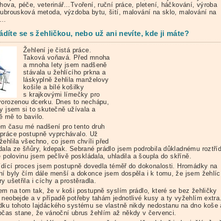
chova, péče, veterinář…Tvoření, ruční práce, pletení, háčkování, výroba
 ubrousková metoda, výzdoba bytu, šití, malování na sklo, malování na
í…
díte se s žehličkou, nebo už ani nevíte, kde ji máte?
Žehlení je čistá práce.
Taková voňavá. Před mnoha
a mnoha lety jsem nadšeně
stávala u žehlícího prkna a
láskyplně žehlila manželovy
košile a bílé košilky
s krajkovými límečky pro
vorozenou dcerku. Dnes to nechápu,
dy jsem si to skutečně užívala a
ě mě to bavilo.
m času mé nadšení pro tento druh
práce postupně vyprchávalo. Už
žehlila všechno, co jsem chvíli před
dala ze šňůry, kdepak. Sebrané prádlo jsem podrobila důkladnému roztří
ě polovinu jsem pečlivě poskládala, uhladila a šoupla do skříně.
řídící proces jsem postupně dovedla téměř do dokonalosti. Hromádky na
ní byly čím dále menší a dokonce jsem dospěla i k tomu, že jsem žehlíc
y ušetřila i cíchy a prostěradla.
em na tom tak, že v koši postupně syslím prádlo, které se bez žehličky
 neobejde a v případě potřeby tahám jednotlivé kusy a ty vyžehlím extra
dku tohoto lajdáckého systému se vlastně nikdy nedostanu na dno koše 
bčas stane, že vánoční ubrus žehlím až někdy v červenci.