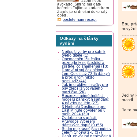
fazole nebo
avokádo. Šmrnc mu dáte
kořením Fajitas a koriandrem.
Zarolujte si dnešní dokonalý
oběd...
pošlete nám recept
Etu, pr
nevyžeh
Odkazy na články
vydání
Nejlepší volby pro šatník
tvého dítěte (1)
Onemocnění žlučníku –
poznejte ty nejčastější a
zjistěte, co znamenají (13)
Darování vajíček očima
žen: Co cítí až 72 % dárkyň
a proč o tom nikdo
nemluví? (44)
Jak interaktivní hračky pro
psy zlepší život vašeho
mazlíčka (26)
Jediný l
Recenze nejmódnějších
modelů pánských sandálů:
mandl...
4 návrhy na léto (27)
3 Nejlepší Destinace pro
Je to m
Last Minute dovolenou u
moře 2024 (39)
Ozdobte se s grácii:
Průvodce výběrem
dámských doplňků (55)
Sedm nejkrásnějších měst v
celém Chorvatsku (37)
Papír, obyčejná neobyčejná