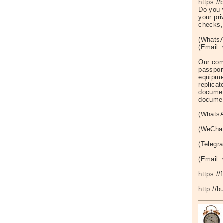
https:/
Do you w
your pri
checks,
(WhatsA
(Email
Our com
passpor
equipme
replicat
documen
docume
(WhatsA
(WeCha
(Telegr
(Email
https:/
http://