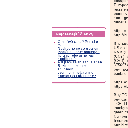
passpor
Europea
registe
permits
can I g
driver'
https:/
Nejčtenější články
http://
Co právě čtete? Poraďte
Buy cou
mi...
US doll
Neshodneme se u vaření
RMB (CN
Podléháte obchodnickým
fíglům, nebo si na vás
(CNY), 
nepřijdou?
(CAD), 
Asi jsem se zbláznila aneb
3756974
Rozhodla jsem se
buy fak
zhubnout.
Jsem feministka a mé
banknot
nároky jsou přehnané?
https:/
https:/
Buy TO
buy Can
TCF, TE
immigra
green c
Number 
Insuran
buy bir