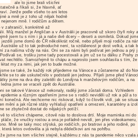
ale to jsme brali všichni
tatečně a říkali si, že hlavně, ať
raví. Jenže podle všeho to ani letos
jiné a mně je z toho už nějak hodně
A nejenom mně. I rodičům a dětem.
 v zahraničí, konkrétně až
lii. Můj manžel je Angličan a v Austrálii je pracovně už skoro čtyři roky 
jmě jsem tu s ním i já a naše dvě dcery – deseti a osmiletá. Dokud jsme 
, jezdili jsme domů do ČR několikrát ročně, nebo přijeli moji rodiče za ná
Austrálie už to tak jednoduché není, ta vzdálenost je dost velká, a tak 
ní za našima vždy na nás. Oni se za námi byli podívat jen jednou a prý j
 Podívali se, trošku jsme tady pocestovali a jim už se tu dálku z Prahy 
vat nechtělo. Samozřejmě to chápu a naprosto jsem souhlasila s tím, že
létat my za nimi, jak jen to bude možné.
 jsme se také, že každý rok přijedeme na Vánoce a zůstaneme až do N
khle se to ale uskutečnilo v podstatě jen jednou. Přijeli jsme před Vánoc
átky jsme na dva dny zaletěli do Londýna k manželovým rodičům, a na
ledna jsme se vraceli zpět do Austrálie.
oni se takové Vánoce už nekonaly, raději jsme zůstali doma. Vzhledem
 epidemie a různým opatřením jsme se s rodiči neviděli už rok a půl a to
ení konečná. Ale nechceme nic riskovat, když to člověk vidí, jak se situa
en mění a jak různé státy vyhlašují opatření a omezení, karantény a izol
e se zbytečně dostat do nějakých potíží.
ě to všichni chápeme, citově nás to doslova drtí. Moje maminka mi do
u pláče, že vnučky rostou a ona je pořádně nevidí, jen přes videokameru,
ono. Mně se taky moc stýská, po rodičích, po bratrovi a jeho rodině, po
, která letos ovdověla a já nebyla dědečkovi ani na pohřbu.
 že jsme na tom všichni stejně, každému z nás ta pandemie něco vzala 