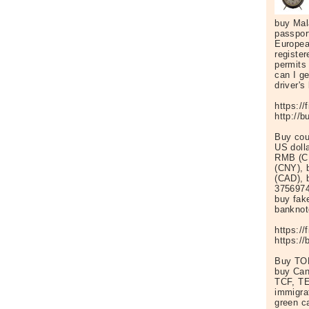
buy Mal
passpor
Europea
registe
permits
can I g
driver'
https:/
http://
Buy cou
US doll
RMB (CN
(CNY), 
(CAD), 
3756974
buy fak
banknot
https:/
https:/
Buy TO
buy Can
TCF, TE
immigra
green c