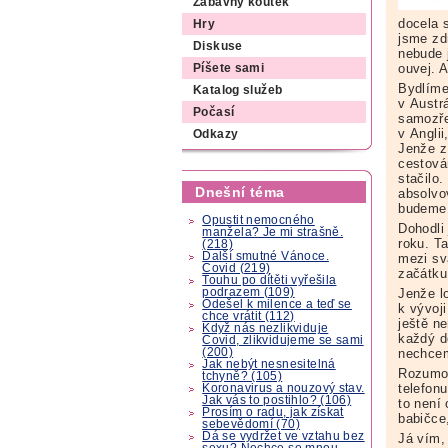
Zábavný koutek
docela s
Hry
jsme zd
Diskuse
nebude 
ouvej. 
Píšete sami
Bydlíme
Katalog služeb
v Austrá
Počasí
samozře
v Anglii
Odkazy
Jenže z 
cestová
stačilo.
Dnešní téma
absolvo
budeme 
Opustit nemocného
Dohodli
manžela? Je mi strašně.
roku. Ta
(218)
Další smutné Vánoce.
mezi sv
Covid (219)
začátku 
Touhu po dítěti vyřešila
podrazem (109)
Jenže l
Odešel k milence a teď se
k vývoji
chce vrátit (112)
ještě n
Když nás nezlikviduje
každý d
Covid, zlikvidujeme se sami
(200)
nechcem
Jak nebýt nesnesitelná
Rozumov
tchyně? (105)
telefon
Koronavirus a nouzový stav.
Jak vás to postihlo? (106)
to není 
Prosím o radu, jak získat
babičce
sebevědomí (70)
Dá se vydržet ve vztahu bez
Já vím,
sexu? Nechce se mnou