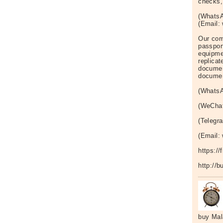
checks,
(WhatsA
(Email
Our com
passpor
equipme
replicat
documen
docume
(WhatsA
(WeCha
(Telegr
(Email
https:/
http://
buy Mal