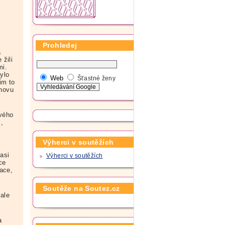
Prohledej
a
žili
mi.
bylo
Web
Šťastné ženy
im to
znovu
ového
i,
Výherci v soutěžích
 asi
Výherci v soutěžích
ce
ace,
Soutěže na Soutez.cz
 ale
a