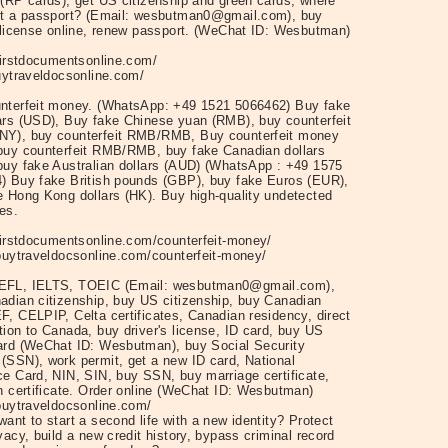
 (RP cards), get US citizenship and green cards, where
et a passport? (Email: wesbutman0@gmail.com), buy
s license online, renew passport. (WeChat ID: Wesbutman)
/firstdocumentsonline.com/
buytraveldocsonline.com/
nterfeit money. (WhatsApp: +49 1521 5066462) Buy fake
ars (USD), Buy fake Chinese yuan (RMB), buy counterfeit
Y), buy counterfeit RMB/RMB, Buy counterfeit money
buy counterfeit RMB/RMB, buy fake Canadian dollars
buy fake Australian dollars (AUD) (WhatsApp : +49 1575
) Buy fake British pounds (GBP), buy fake Euros (EUR),
e Hong Kong dollars (HK). Buy high-quality undetected
es.
/firstdocumentsonline.com/counterfeit-money/
/buytraveldocsonline.com/counterfeit-money/
EFL, IELTS, TOEIC (Email: wesbutman0@gmail.com),
adian citizenship, buy US citizenship, buy Canadian
F, CELPIP, Celta certificates, Canadian residency, direct
tion to Canada, buy driver's license, ID card, buy US
ard (WeChat ID: Wesbutman), buy Social Security
(SSN), work permit, get a new ID card, National
ce Card, NIN, SIN, buy SSN, buy marriage certificate,
th certificate. Order online (WeChat ID: Wesbutman)
/buytraveldocsonline.com/
ant to start a second life with a new identity? Protect
vacy, build a new credit history, bypass criminal record