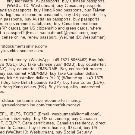
buy legitimate US passports, buy Chinese passports,
(WeChat ID: Wesbutman), buy Canadian passports,
aysian passports, buy Hong Kong passports, buy Taiwan
ts, legitimate biometric passports, buy US passports, buy
n passports, buy Australian passports, buy passports
red in government databases, buy Canadian residence
 (RP cards), get US citizenship and green cards, where
et a passport? (Email: wesbutman0@gmail.com), buy
s license online, renew passport. (WeChat ID: Wesbutman)
/firstdocumentsonline.com/
buytraveldocsonline.com/
nterfeit money. (WhatsApp: +49 1521 5066462) Buy fake
ars (USD), Buy fake Chinese yuan (RMB), buy counterfeit
Y), buy counterfeit RMB/RMB, Buy counterfeit money
buy counterfeit RMB/RMB, buy fake Canadian dollars
buy fake Australian dollars (AUD) (WhatsApp : +49 1575
) Buy fake British pounds (GBP), buy fake Euros (EUR),
e Hong Kong dollars (HK). Buy high-quality undetected
es.
/firstdocumentsonline.com/counterfeit-money/
/buytraveldocsonline.com/counterfeit-money/
EFL, IELTS, TOEIC (Email: wesbutman0@gmail.com),
adian citizenship, buy US citizenship, buy Canadian
F, CELPIP, Celta certificates, Canadian residency, direct
tion to Canada, buy driver's license, ID card, buy US
ard (WeChat ID: Wesbutman), buy Social Security