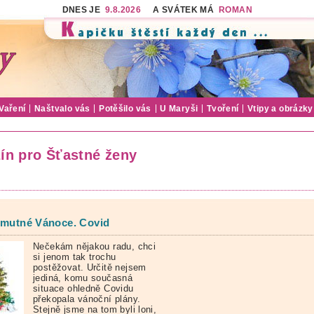
DNES JE
9.8.2026
A SVÁTEK MÁ
ROMAN
Vaření
Naštvalo vás
Potěšilo vás
U Maryši
Tvoření
Vtipy a obrázky
ín pro Šťastné ženy
smutné Vánoce. Covid
Nečekám nějakou radu, chci
si jenom tak trochu
postěžovat. Určitě nejsem
jediná, komu současná
situace ohledně Covidu
překopala vánoční plány.
Stejně jsme na tom byli loni,