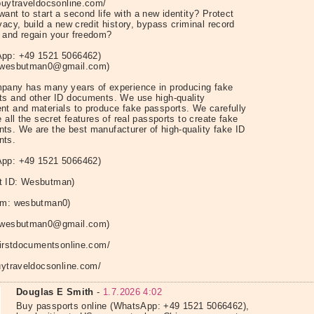
/buytraveldocsonline.com/
ant to start a second life with a new identity? Protect
vacy, build a new credit history, bypass criminal record
 and regain your freedom?
pp: +49 1521 5066462)
: wesbutman0@gmail.com)
pany has many years of experience in producing fake
ts and other ID documents. We use high-quality
nt and materials to produce fake passports. We carefully
e all the secret features of real passports to create fake
ts. We are the best manufacturer of high-quality fake ID
nts.
pp: +49 1521 5066462)
t ID: Wesbutman)
am: wesbutman0)
: wesbutman0@gmail.com)
/firstdocumentsonline.com/
buytraveldocsonline.com/
Douglas E Smith
-
1.7.2026 4:02
Buy passports online (WhatsApp: +49 1521 5066462),