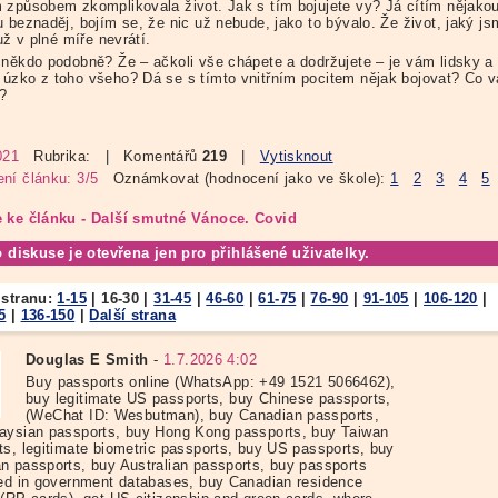
 způsobem zkomplikovala život. Jak s tím bojujete vy? Já cítím nějako
u beznaděj, bojím se, že nic už nebude, jako to bývalo. Že život, jaký j
 už v plné míře nevrátí.
 někdo podobně? Že – ačkoli vše chápete a dodržujete – je vám lidsky a
úzko z toho všeho? Dá se s tímto vnitřním pocitem nějak bojovat? Co 
?
021
Rubrika:
| Komentářů
219
|
Vytisknout
ní článku: 3/5
Oznámkovat (hodnocení jako ve škole):
1
2
3
4
5
 ke článku - Další smutné Vánoce. Covid
o diskuse je otevřena jen pro přihlášené uživatelky.
 stranu:
1-15
|
16-30
|
31-45
|
46-60
|
61-75
|
76-90
|
91-105
|
106-120
|
5
|
136-150
|
Další strana
Douglas E Smith
-
1.7.2026 4:02
Buy passports online (WhatsApp: +49 1521 5066462),
buy legitimate US passports, buy Chinese passports,
(WeChat ID: Wesbutman), buy Canadian passports,
aysian passports, buy Hong Kong passports, buy Taiwan
ts, legitimate biometric passports, buy US passports, buy
n passports, buy Australian passports, buy passports
red in government databases, buy Canadian residence