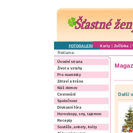
FOTOGALERIE
Karty
Zvířátka
Reklama:
Úvodní strana
Magaz
Život a vztahy
Pro maminky
Zdraví a krása
Náš domov
Další 
Cestování
Společnost
Diskusní fóra
Horoskopy, sny, tajemno
Recepty
Soutěže, ankety, kvízy