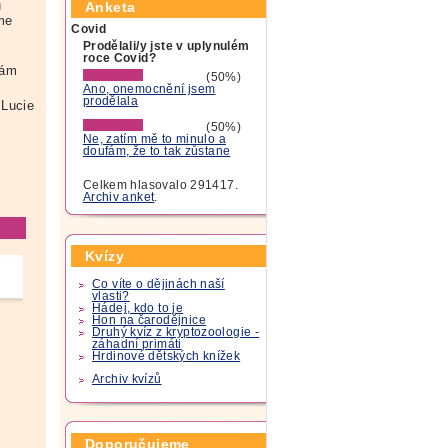
u
Anketa
sme
Covid
Prodělali/y jste v uplynulém
roce Covid?
vám
(50%)
Ano, onemocnění jsem
prodělala
Lucie
(50%)
Ne, zatím mě to minulo a
doufám, že to tak zůstane
Celkem hlasovalo 291417.
Archiv anket
.
Kvízy
Co víte o dějinách naší
vlasti?
Hádej, kdo to je
Hon na čarodějnice
Druhý kvíz z kryptozoologie -
záhadní primáti
Hrdinové dětských knížek
Archiv kvízů
Doporučujeme