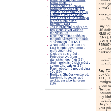
permits
Nejlepší volby pro šatník
tvého dítěte (1)
can I g
Onemocnění žlučníku –
driver'
poznejte ty nejčastější a
zjistěte, co znamenají (13)
https:/
Darování vajíček očima
žen: Co cítí až 72 % dárkyň
http://
a proč o tom nikdo
nemluví? (44)
Buy cou
Jak interaktivní hračky pro
US doll
psy zlepší život vašeho
mazlíčka (26)
RMB (CN
Recenze nejmódnějších
(CNY), 
modelů pánských sandálů:
(CAD), 
4 návrhy na léto (27)
3756974
3 Nejlepší Destinace pro
Last Minute dovolenou u
buy fak
moře 2024 (39)
banknot
Ozdobte se s grácii:
Průvodce výběrem
https:/
dámských doplňků (55)
Sedm nejkrásnějších měst v
https:/
celém Chorvatsku (37)
Papír, obyčejná neobyčejná
Buy TO
věc (30)
buy Can
Buritto s Jihočeským žervé,
fazolemi, hovězím ragú,
TCF, TE
avokádem a koriandrem
immigra
(16)
green c
Number 
Insuran
buy bir
https:/
Do you w
your pri