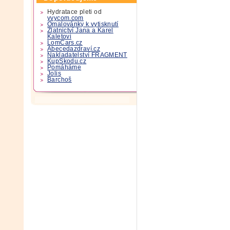
Hydratace pleti od
yvycom.com
Omalovánky k vytisknutí
Zlatnictví Jana a Karel
Kaletovi
LomCars.cz
Abecedazdraví.cz
Nakladatelství FRAGMENT
KupSkodu.cz
Pomáháme
Jolis
Barchoš