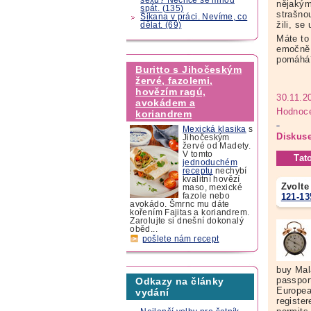
nějakým
spát. (135)
strašno
Šikana v práci. Nevíme, co
žili, se
dělat. (69)
Máte to
emočně 
pomáhá
Buritto s Jihočeským
žervé, fazolemi,
hovězím ragú,
30.11.2
avokádem a
Hodnoce
koriandrem
Mexická klasika
s
Diskuse
Jihočeským
žervé od Madety.
V tomto
Tat
jednoduchém
receptu
nechybí
kvalitní hovězí
Zvolte
maso, mexické
121-13
fazole nebo
avokádo. Šmrnc mu dáte
kořením Fajitas a koriandrem.
Zarolujte si dnešní dokonalý
oběd...
pošlete nám recept
buy Mal
passpor
Odkazy na články
Europea
vydání
registe