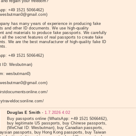
 and regain your freedom?
pp: +49 1521 5066462)
: wesbutman0@gmail.com)
pany has many years of experience in producing fake
ts and other ID documents. We use high-quality
nt and materials to produce fake passports. We carefully
e all the secret features of real passports to create fake
ts. We are the best manufacturer of high-quality fake ID
nts.
pp: +49 1521 5066462)
t ID: Wesbutman)
am: wesbutman0)
: wesbutman0@gmail.com)
/firstdocumentsonline.com/
buytraveldocsonline.com/
Douglas E Smith
-
1.7.2026 4:02
Buy passports online (WhatsApp: +49 1521 5066462),
buy legitimate US passports, buy Chinese passports,
(WeChat ID: Wesbutman), buy Canadian passports,
aysian passports, buy Hong Kong passports, buy Taiwan