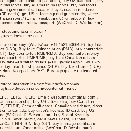
ts, legitimate biometric passports, buy US passports, buy
n passports, buy Australian passports, buy passports
red in government databases, buy Canadian residence
 (RP cards), get US citizenship and green cards, where
et a passport? (Email: wesbutman0@gmail.com), buy
s license online, renew passport. (WeChat ID: Wesbutman)
/firstdocumentsonline.com/
buytraveldocsonline.com/
nterfeit money. (WhatsApp: +49 1521 5066462) Buy fake
ars (USD), Buy fake Chinese yuan (RMB), buy counterfeit
Y), buy counterfeit RMB/RMB, Buy counterfeit money
buy counterfeit RMB/RMB, buy fake Canadian dollars
buy fake Australian dollars (AUD) (WhatsApp : +49 1575
) Buy fake British pounds (GBP), buy fake Euros (EUR),
e Hong Kong dollars (HK). Buy high-quality undetected
es.
/firstdocumentsonline.com/counterfeit-money/
/buytraveldocsonline.com/counterfeit-money/
EFL, IELTS, TOEIC (Email: wesbutman0@gmail.com),
adian citizenship, buy US citizenship, buy Canadian
F, CELPIP, Celta certificates, Canadian residency, direct
tion to Canada, buy driver's license, ID card, buy US
ard (WeChat ID: Wesbutman), buy Social Security
(SSN), work permit, get a new ID card, National
ce Card, NIN, SIN, buy SSN, buy marriage certificate,
th certificate. Order online (WeChat ID: Wesbutman)