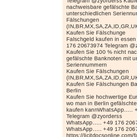
Telegram @zyorderss Kaufe
nachweisbare gefälschte B
unterschiedlichen Serienn
Fälschungen
(IN,BR,MX,SA,ZA,ID,GR,
Kaufen Sie Fälschunge
Falschgeld kaufen in esse
176 20673974 Telegram @z
Kaufen Sie 100 % nicht na
gefälschte Banknoten mit u
Seriennummern
Kaufen Sie Fälschungen
(IN,BR,MX,SA,ZA,ID,GR,
Kaufen Sie Fälschungen Ba
Berlin
Kaufen Sie hochwertige Eu
wo man in Berlin gefälscht
kaufen kannWhatsApp….. 
Telegram @zyorderss
WhatsApp….. +49 176 206
WhatsApp….. +49 176 206
https://licitdocsonline.com/