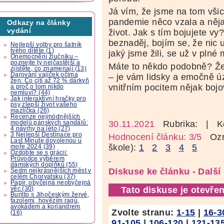
Já vím, že jsme na tom všic
pandemie něco vzala a ně
Odkazy na články
vydání
život. Jak s tím bojujete vy
beznaděj, bojím se, že nic u
Nejlepší volby pro šatník
tvého dítěte (1)
jaký jsme žili, se už v plné 
Onemocnění žlučníku –
poznejte ty nejčastější a
Máte to někdo podobně? Že 
zjistěte, co znamenají (13)
Darování vajíček očima
– je vám lidsky a emočně ú
žen: Co cítí až 72 % dárkyň
vnitřním pocitem nějak bo
a proč o tom nikdo
nemluví? (44)
Jak interaktivní hračky pro
psy zlepší život vašeho
mazlíčka (26)
Recenze nejmódnějších
30.11.2021
Rubrika:
| K
modelů pánských sandálů:
4 návrhy na léto (27)
3 Nejlepší Destinace pro
Hodnocení článku: 3/5
Ozná
Last Minute dovolenou u
škole):
1
2
3
4
5
moře 2024 (39)
Ozdobte se s grácii:
Průvodce výběrem
dámských doplňků (55)
Diskuse ke článku - Dalš
Sedm nejkrásnějších měst v
celém Chorvatsku (37)
Papír, obyčejná neobyčejná
Tato diskuse je otevřen
věc (30)
Buritto s Jihočeským žervé,
fazolemi, hovězím ragú,
avokádem a koriandrem
Zvolte stranu:
1-15
|
16-3
(16)
91-105
|
106-120
|
121-13