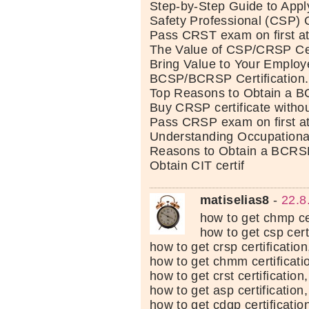
Step-by-Step Guide to Apply
Safety Professional (CSP) Ce
Pass CRST exam on first at
The Value of CSP/CRSP Cert
Bring Value to Your Employe
BCSP/BCRSP Certification.
Top Reasons to Obtain a BC
Buy CRSP certificate witho
Pass CRSP exam on first a
Understanding Occupational
Reasons to Obtain a BCRSP 
Obtain CIT certif
matiselias8
-
22.8
how to get chmp cer
how to get csp certi
how to get crsp certification
how to get chmm certificati
how to get crst certification,
how to get asp certification,
how to get cdgp certificatio