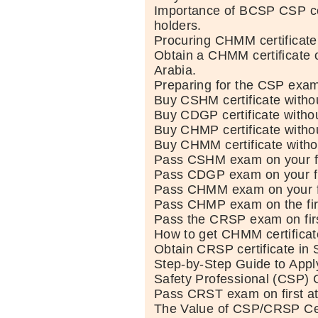
Importance of BCSP CSP cer
holders.
Procuring CHMM certificate
Obtain a CHMM certificate o
Arabia.
Preparing for the CSP exa
Buy CSHM certificate witho
Buy CDGP certificate witho
Buy CHMP certificate witho
Buy CHMM certificate witho
Pass CSHM exam on your fi
Pass CDGP exam on your fi
Pass CHMM exam on your fi
Pass CHMP exam on the firs
Pass the CRSP exam on firs
How to get CHMM certificat
Obtain CRSP certificate in 
Step-by-Step Guide to Apply
Safety Professional (CSP) Ce
Pass CRST exam on first at
The Value of CSP/CRSP Cert