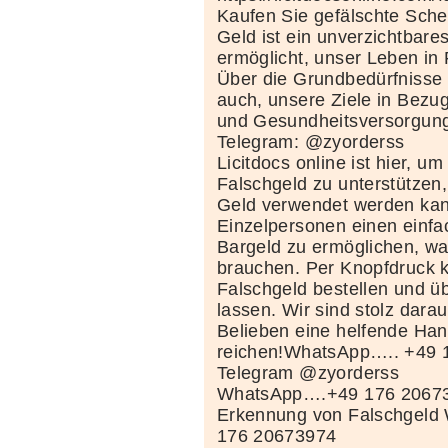
Kaufen Sie gefälschte Sche
Geld ist ein unverzichtbare
ermöglicht, unser Leben in F
Über die Grundbedürfnisse h
auch, unsere Ziele in Bezug
und Gesundheitsversorgung
Telegram: @zyorderss
Licitdocs online ist hier, um
Falschgeld zu unterstützen
Geld verwendet werden kann
Einzelpersonen einen einf
Bargeld zu ermöglichen, w
brauchen. Per Knopfdruck 
Falschgeld bestellen und üb
lassen. Wir sind stolz dara
Belieben eine helfende Han
reichen!WhatsApp….. +49 
Telegram @zyorderss
WhatsApp….+49 176 2067
Erkennung von Falschgeld
176 20673974