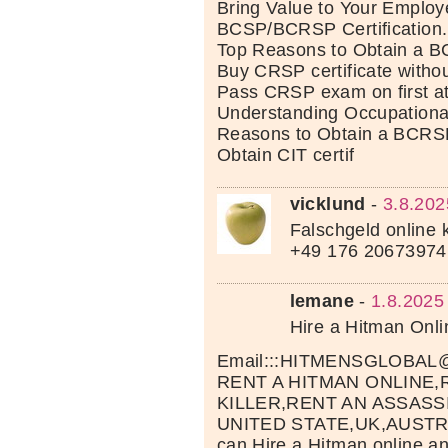
Bring Value to Your Employe
BCSP/BCRSP Certification.
Top Reasons to Obtain a BC
Buy CRSP certificate witho
Pass CRSP exam on first a
Understanding Occupational
Reasons to Obtain a BCRSP 
Obtain CIT certif
vicklund
-
3.8.202
Falschgeld online
+49 176 20673974
lemane
-
1.8.2025
Hire a Hitman Onli
Email:::HITMENSGLOBA
RENT A HITMAN ONLINE,
KILLER,RENT AN ASSASSI
UNITED STATE,UK,AUSTR
can Hire a Hitman online an