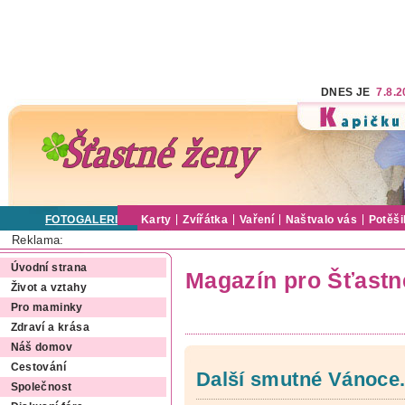
DNES JE
7.8.
FOTOGALERIE
Karty
Zvířátka
Vaření
Naštvalo vás
Potěši
Reklama:
Úvodní strana
Magazín pro Šťastn
Život a vztahy
Pro maminky
Zdraví a krása
Náš domov
Cestování
Další smutné Vánoce.
Společnost