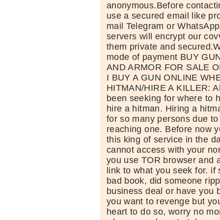
anonymous.Before contacti
use a secured email like pr
mail Telegram or WhatsApp
servers will encrypt our co
them private and secured.
mode of payment BUY G
AND ARMOR FOR SALE O
I BUY A GUN ONLINE WHE
HITMAN/HIRE A KILLER: Alo
been seeking for where to hir
hire a hitman. Hiring a hitm
for so many persons due to
reaching one. Before now y
this king of service in the
cannot access with your no
you use TOR browser and al
link to what you seek for. i
bad book, did someone rip
business deal or have you b
you want to revenge but yo
heart to do so, worry no mo