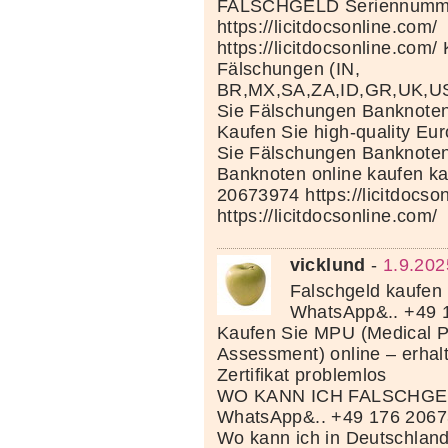
FALSCHGELD Seriennumm
https://licitdocsonline.com/
https://licitdocsonline.com/
Fälschungen (IN,
BR,MX,SA,ZA,ID,GR,UK,U
Sie Fälschungen Banknoten 
Kaufen Sie high-quality Eu
Sie Fälschungen Banknoten 
Banknoten online kaufen k
20673974 https://licitdocso
https://licitdocsonline.com/
vicklund
-
1.9.202
Falschgeld kaufen 
WhatsApp&.. +49 
Kaufen Sie MPU (Medical P
Assessment) online – erhal
Zertifikat problemlos
WO KANN ICH FALSCHGE
WhatsApp&.. +49 176 206
Wo kann ich in Deutschland