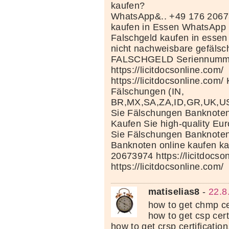
kaufen?
WhatsApp&.. +49 176 2067
kaufen in Essen WhatsApp
Falschgeld kaufen in esse
nicht nachweisbare gefälsc
FALSCHGELD Seriennumm
https://licitdocsonline.com/
https://licitdocsonline.com/
Fälschungen (IN,
BR,MX,SA,ZA,ID,GR,UK,U
Sie Fälschungen Banknoten 
Kaufen Sie high-quality Eu
Sie Fälschungen Banknoten 
Banknoten online kaufen k
20673974 https://licitdocso
https://licitdocsonline.com/
matiselias8
-
22.8
how to get chmp cer
how to get csp certi
how to get crsp certification