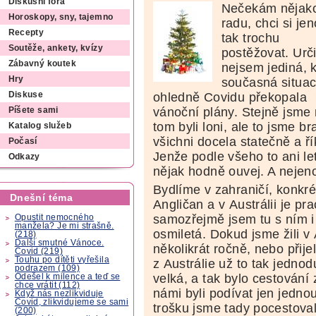
Diskusní fóra
Nečekám nějak
Horoskopy, sny, tajemno
radu, chci si je
Recepty
tak trochu
Soutěže, ankety, kvízy
postěžovat. Urči
Zábavný koutek
nejsem jediná,
Hry
současná situa
ohledně Covidu překopala
Diskuse
vánoční plány. Stejně jsme
Píšete sami
tom byli loni, ale to jsme bra
Katalog služeb
všichni docela statečně a řík
Počasí
Jenže podle všeho to ani le
Odkazy
nějak hodně ouvej. A nejen
Bydlíme v zahraničí, konkré
Dnešní téma
Angličan a v Austrálii je pr
samozřejmě jsem tu s ním i 
Opustit nemocného
manžela? Je mi strašně.
osmiletá. Dokud jsme žili v
(218)
Další smutné Vánoce.
několikrát ročně, nebo přije
Covid (219)
Touhu po dítěti vyřešila
z Austrálie už to tak jednod
podrazem (109)
velká, a tak bylo cestování
Odešel k milence a teď se
chce vrátit (112)
námi byli podívat jen jednou 
Když nás nezlikviduje
Covid, zlikvidujeme se sami
trošku jsme tady pocestoval
(200)