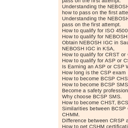
pass on the first attempt.
Understanding the NEBOSH i
how to pass on the first att
Understanding the NEBOS
pass on the first attempt.
How to qualify for ISO 4500
How to qualify for NEBOSH
Obtain NEBOSH IGC in Saud
NEBOSH IGC in KSA,
How to qualify for CRST or
How to qualify for ASP or C
Is Earning an ASP or CSP W
How long is the CSP exam
How to become BCSP CHST 
How to become BCSP SMS p
Become a safety profession
Why choose BCSP SMS.
How to become CHST, BCS
Similarities between BCS
CHMM.
Difference between CRSP 
How to get CSHM certifica