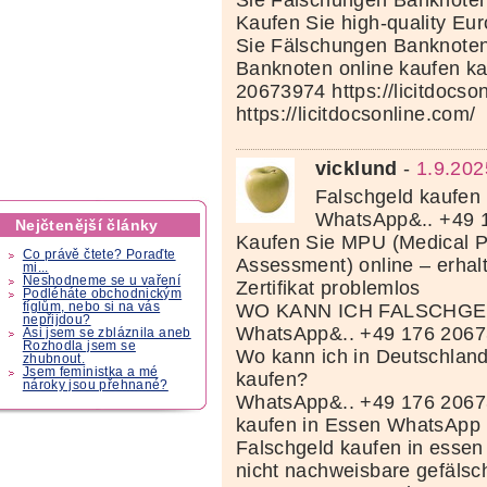
Sie Fälschungen Banknoten 
Kaufen Sie high-quality Eu
Sie Fälschungen Banknoten 
Banknoten online kaufen k
20673974 https://licitdocso
https://licitdocsonline.com/
vicklund
-
1.9.202
Falschgeld kaufen 
WhatsApp&.. +49 
Nejčtenější články
Kaufen Sie MPU (Medical P
Co právě čtete? Poraďte
Assessment) online – erhal
mi...
Neshodneme se u vaření
Zertifikat problemlos
Podléháte obchodnickým
WO KANN ICH FALSCHGE
fíglům, nebo si na vás
nepřijdou?
WhatsApp&.. +49 176 206
Asi jsem se zbláznila aneb
Rozhodla jsem se
Wo kann ich in Deutschland
zhubnout.
Jsem feministka a mé
kaufen?
nároky jsou přehnané?
WhatsApp&.. +49 176 2067
kaufen in Essen WhatsApp
Falschgeld kaufen in esse
nicht nachweisbare gefälsc