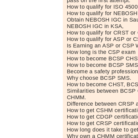
pass on the first attempt.
How to qualify for ISO 4500
How to qualify for NEBOSH
Obtain NEBOSH IGC in Saud
NEBOSH IGC in KSA,
How to qualify for CRST or
How to qualify for ASP or C
Is Earning an ASP or CSP W
How long is the CSP exam
How to become BCSP CHST 
How to become BCSP SMS p
Become a safety profession
Why choose BCSP SMS.
How to become CHST, BCS
Similarities between BCS
CHMM.
Difference between CRSP 
How to get CSHM certifica
How to get CDGP certificat
How to get CRSP certificati
How long does it take to get 
Why own a CHMM certificat