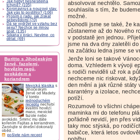
Jak nebýt nesnesitelná
absolvovat nechtělo. Samo
tchyně? (105)
souhlasila s tím, že budeme 
Koronavirus a nouzový stav.
Jak vás to postihlo? (106)
možné.
Prosím o radu, jak získat
sebevědomí (70)
Dohodli jsme se také, že k
Dá se vydržet ve vztahu bez
sexu? Nechce se mnou
zůstaneme až do Nového rok
spát. (135)
Šikana v práci. Nevíme, co
v podstatě jen jednou. Přij
dělat. (69)
jsme na dva dny zaletěli d
na začátku ledna jsme se vr
Jenže loni se takové Vánoce
Buritto s Jihočeským
žervé, fazolemi,
doma. Vzhledem k vývoji e
hovězím ragú,
s rodiči neviděli už rok a pů
avokádem a
nechceme nic riskovat, když
koriandrem
den mění a jak různé státy 
Mexická klasika
s
Jihočeským
karantény a izolace, nechc
žervé od Madety.
potíží.
V tomto
jednoduchém
receptu
nechybí
Rozumově to všichni chápem
kvalitní hovězí
maminka mi do telefonu plá
maso, mexické
fazole nebo
pořádně nevidí, jen přes v
avokádo. Šmrnc mu dáte
kořením Fajitas a koriandrem.
taky moc stýská, po rodičích
Zarolujte si dnešní dokonalý
oběd...
babičce, která letos ovdově
pošlete nám recept
pohřbu.