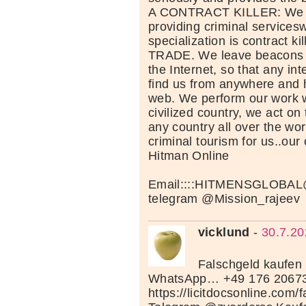
A CONTRACT KILLER: We sp
providing criminal services
specialization is contract ki
TRADE. We leave beacons 
the Internet, so that any in
find us from anywhere and h
web. We perform our work 
civilized country, we act on 
any country all over the worl
criminal tourism for us..our
Hitman Online
Email::::HITMENSGLOB
telegram @Mission_rajeev
vicklund
-
30.7.20
Falschgeld kaufen 
WhatsApp… +49 176 2067
https://licitdocsonline.com/