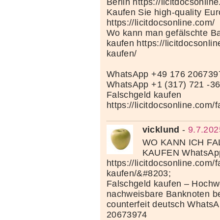
Berlin https://licitdocsonlin
Kaufen Sie high-quality Eu
https://licitdocsonline.com/
Wo kann man gefälschte Ba
kaufen https://licitdocsonli
kaufen/
WhatsApp +49 176 206739
WhatsApp +1 (317) 721 -3
Falschgeld kaufen
https://licitdocsonline.com/
vicklund
-
9.7.202
WO KANN ICH F
KAUFEN WhatsApp
https://licitdocsonline.com/
kaufen/&#8203;
Falschgeld kaufen – Hochwe
nachweisbare Banknoten be
counterfeit deutsch Whats
20673974