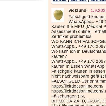
vicklund
-
1.9.202
Falschgeld kaufen 
WhatsApp&.. +49 
Kaufen Sie MPU (Medical P
Assessment) online – erhal
Zertifikat problemlos
WO KANN ICH FALSCHGE
WhatsApp&.. +49 176 206
Wo kann ich in Deutschland
kaufen?
WhatsApp&.. +49 176 2067
kaufen in Essen WhatsApp
Falschgeld kaufen in esse
nicht nachweisbare gefälsc
FALSCHGELD Seriennumm
https://licitdocsonline.com/
https://licitdocsonline.com/
Fälschungen (IN,
BR,MX,SA,ZA,ID,GR,UK,U