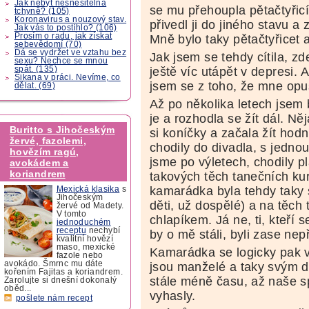
Jak nebýt nesnesitelná
se mu přehoupla pětačtyřicí
tchyně? (105)
Koronavirus a nouzový stav.
přivedl ji do jiného stavu a
Jak vás to postihlo? (106)
Prosím o radu, jak získat
Mně bylo taky pětačtyřicet 
sebevědomí (70)
Dá se vydržet ve vztahu bez
Jak jsem se tehdy cítila, z
sexu? Nechce se mnou
spát. (135)
ještě víc utápět v depresi. 
Šikana v práci. Nevíme, co
jsem se z toho, že mne opu
dělat. (69)
Až po několika letech jsem 
je a rozhodla se žít dál. Ně
Buritto s Jihočeským
si koníčky a začala žít ho
žervé, fazolemi,
chodily do divadla, s jednou 
hovězím ragú,
jsme po výletech, chodily p
avokádem a
koriandrem
takových těch tanečních kur
kamarádka byla tehdy taky 
Mexická klasika
s
Jihočeským
děti, už dospělé) a na těch
žervé od Madety.
V tomto
chlapíkem. Já ne, ti, kteří se
jednoduchém
receptu
nechybí
by o mě stáli, byli zase nep
kvalitní hovězí
maso, mexické
Kamarádka se logicky pak 
fazole nebo
avokádo. Šmrnc mu dáte
jsou manželé a taky svým 
kořením Fajitas a koriandrem.
stále méně času, až naše s
Zarolujte si dnešní dokonalý
oběd...
vyhasly.
pošlete nám recept