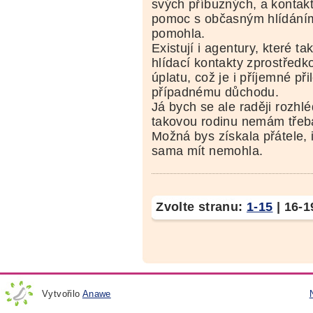
svých příbuzných, a kontakt
pomoc s občasným hlídání
pomohla.
Existují i agentury, které 
hlídací kontakty zprostředko
úplatu, což je i příjemné při
případnému důchodu.
Já bych se ale raději rozhléd
takovou rodinu nemám třeba
Možná bys získala přátele, i
sama mít nemohla.
Zvolte stranu:
1-15
|
16-1
Vytvořilo
Anawe