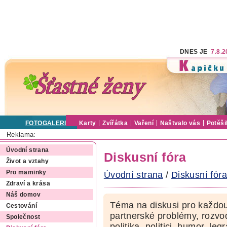
DNES JE
7.8.
FOTOGALERIE
Karty
Zvířátka
Vaření
Naštvalo vás
Potěši
Reklama:
Úvodní strana
Diskusní fóra
Život a vztahy
Pro maminky
Úvodní strana
/
Diskusní fóra
Zdraví a krása
Náš domov
Téma na diskusi pro každou
Cestování
partnerské problémy, rozvod
Společnost
politika, politici, humor, le