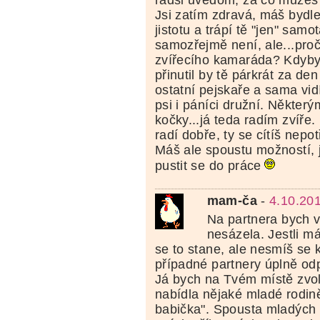
radši uvědom, za co můžeš 
Jsi zatím zdravá, máš bydlen
jistotu a trápí tě "jen" samo
samozřejmě není, ale...proč
zvířecího kamaráda? Kdyby
přinutil by tě párkrát za den
ostatní pejskaře a sama vidí
psi i páníci družní. Některý
kočky...já teda radím zvíř
radí dobře, ty se cítíš nepo
Máš ale spoustu možností, j
pustit se do práce
mam-ča
-
4.10.20
Na partnera bych 
nesázela. Jestli m
se to stane, ale nesmíš se 
případné partnery úplně od
Já bych na Tvém místě zvoli
nabídla nějaké mladé rodin
babička". Spousta mladých r