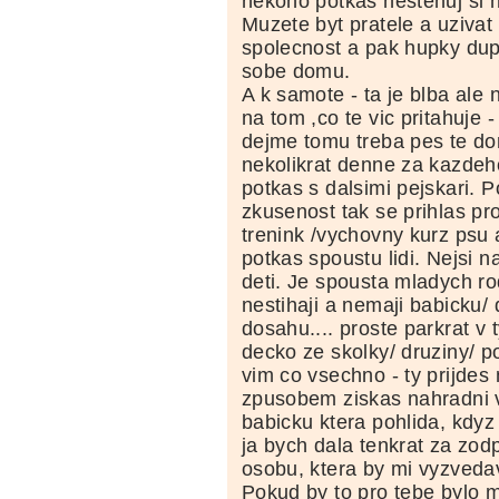
nekoho potkas nestehuj si 
Muzete byt pratele a uzivat
spolecnost a pak hupky du
sobe domu.
A k samote - ta je blba ale 
na tom ,co te vic pritahuje 
dejme tomu treba pes te don
nekolikrat denne za kazdeh
potkas s dalsimi pejskari.
zkusenost tak se prihlas p
trenink /vychovny kurz psu
potkas spoustu lidi. Nejsi n
deti. Je spousta mladych ro
nestihaji a nemaji babicku/ 
dosahu.... proste parkrat v
decko ze skolky/ druziny/ p
vim co vsechno - ty prijdes 
zpusobem ziskas nahradni 
babicku ktera pohlida, kdyz 
ja bych dala tenkrat za zo
osobu, ktera by mi vyzvedav
Pokud by to pro tebe bylo 