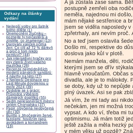
A já zůstala zase sama. Běh
postupně zemřeli oba rodič
Odkazy na články
neměla, najednou mi došlo,
vydání
mám nějaké sestřenice a bra
jsem se viděla naposledy v 
Nejlepší volby pro šatník
tvého dítěte (1)
zpřetrhaly, ani nevím proč. 
Onemocnění žlučníku –
poznejte ty nejčastější a
No a teď jsem oslavila šed
zjistěte, co znamenají (13)
Darování vajíček očima
Došlo mi, respektive do dů
žen: Co cítí až 72 % dárkyň
a proč o tom nikdo
doslova jako kůl v plotě.
nemluví? (44)
Jak interaktivní hračky pro
Nemám manžela, děti, rodi
psy zlepší život vašeho
mazlíčka (26)
kterými jsem se dřív stýkala
Recenze nejmódnějších
hlavně vnoučatům. Občas s
modelů pánských sandálů:
4 návrhy na léto (27)
divadla, ale je to málokdy.
3 Nejlepší Destinace pro
Last Minute dovolenou u
se doby, kdy už to nepůjde
moře 2024 (39)
Ozdobte se s grácii:
plný úvazek. Asi se pak zb
Průvodce výběrem
dámských doplňků (55)
Já vím, že mi tady asi nikd
Sedm nejkrásnějších měst v
celém Chorvatsku (37)
nečekám, jen mi možná tro
Papír, obyčejná neobyčejná
vypsat. A kdo ví, třeba mi tu
věc (30)
Buritto s Jihočeským žervé,
optimismu. Já mám totiž jed
fazolemi, hovězím ragú,
avokádem a koriandrem
ještě zažila a měla hezký pa
(16)
v mém věku už pozdě? Znát