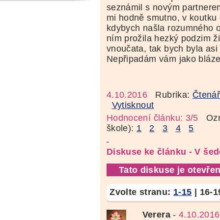
seznámil s novým partnerem
mi hodně smutno, v koutku d
kdybych našla rozumného 
ním prožila hezký podzim ži
vnoučata, tak bych byla asi
Nepřipadám vám jako bláz
4.10.2016
Rubrika:
Čtenář
Vytisknout
Hodnocení článku: 3/5
Ozná
škole):
1
2
3
4
5
Diskuse ke článku - V šed
Tato diskuse je otevřen
Zvolte stranu:
1-15
|
16-1
Verera
-
4.10.2016