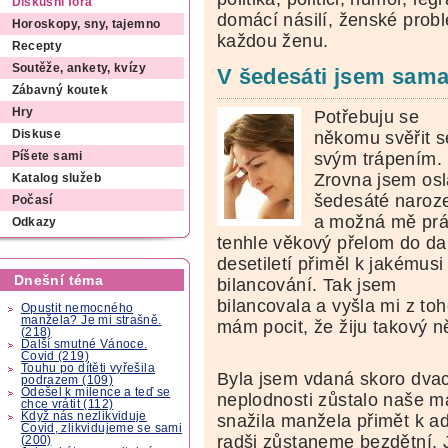
Diskusní fóra
domácí násilí, ženské pro
Horoskopy, sny, tajemno
každou ženu.
Recepty
Soutěže, ankety, kvízy
V šedesáti jsem sama.
Zábavný koutek
Hry
Potřebuju se
někomu svěřit s
Diskuse
svým trápením.
Píšete sami
Zrovna jsem osl
Katalog služeb
šedesáté naroz
Počasí
a možná mě pr
Odkazy
tenhle věkový přelom do da
desetiletí přiměl k jakémusi
Dnešní téma
bilancování. Tak jsem
bilancovala a vyšla mi z t
Opustit nemocného
manžela? Je mi strašně.
mám pocit, že žiju takový ně
(218)
Další smutné Vánoce.
Covid (219)
Touhu po dítěti vyřešila
Byla jsem vdaná skoro dvace
podrazem (109)
Odešel k milence a teď se
neplodnosti zůstalo naše ma
chce vrátit (112)
Když nás nezlikviduje
snažila manžela přimět k ad
Covid, zlikvidujeme se sami
radši zůstaneme bezdětní. 
(200)