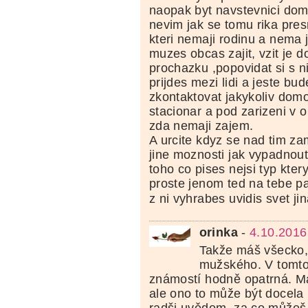
naopak byt navstevnici do
nevim jak se tomu rika pres
kteri nemaji rodinu a nema j
muzes obcas zajit, vzit je d
prochazku ,popovidat si s n
prijdes mezi lidi a jeste bud
zkontaktovat jakykoliv dom
stacionar a pod zarizeni v o
zda nemaji zajem.
A urcite kdyz se nad tim zamy
jine moznosti jak vypadnout
toho co pises nejsi typ kter
proste jenom ted na tebe pa
z ni vyhrabes uvidis svet jin
orinka
-
4.10.2016
Takže máš všecko,
mužského. V tomto
známostí hodně opatrná. Mal
ale ono to může být docela