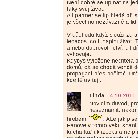
Není dobré se upínat na je
taky svůj život.
A i partner se líp hledá při 
je všechno nezávazné a lidi 
V důchodu když slouží zdrav
ledacos, co ti naplní život. 
a nebo dobrovolnictví, u lidí
vyhovuje.
Kdybys vyloženě nechtěla 
domů, dá se chodit venčit 
propagací přes počítač. Určit
kde tě uvítají.
Linda
-
4.10.2016 
Nevidim duvod, pr
neseznamit, nakone
hrobem
. ALe jak pise
Panove v tomto veku shani 
kucharku/ uklizecku a ne pri