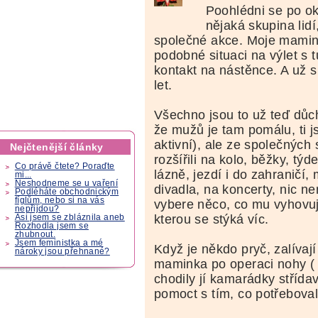
Poohlédni se po oko
nějaká skupina lidí,
společné akce. Moje mamink
podobné situaci na výlet s t
kontakt na nástěnce. A už s
let.
Všechno jsou to už teď důc
že mužů je tam pomálu, ti j
aktivní), ale ze společných 
Nejčtenější články
rozšířili na kolo, běžky, tý
Co právě čtete? Poraďte
lázně, jezdí i do zahraničí,
mi...
Neshodneme se u vaření
divadla, na koncerty, nic ne
Podléháte obchodnickým
fíglům, nebo si na vás
vybere něco, co mu vyhovuje
nepřijdou?
kterou se stýká víc.
Asi jsem se zbláznila aneb
Rozhodla jsem se
zhubnout.
Jsem feministka a mé
Když je někdo pryč, zalívají
nároky jsou přehnané?
maminka po operaci nohy ( 
chodily jí kamarádky střída
pomoct s tím, co potřebovala