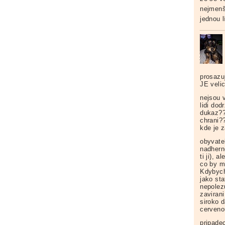
nejmenš
jednou lí
prosazuj
JE velic
nejsou 
lidi do
dukaz??
chrani?
kde je 
obyvate
nadhern
ti ji), 
co by m
Kdybych
jako sta
nepolez
zaviran
siroko d
cerveno
pripade