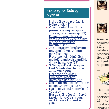
Odkazy na články
vydání
Nejlepší volby pro šatník
tvého dítěte (1)
Onemocnění žlučníku –
poznejte ty nejčastější a
zjistěte, co znamenají (13)
Darování vajíček očima
Arna: n
žen: Co cítí až 72 % dárkyň
a proč o tom nikdo
očkovan
nemluví? (44)
státu, 
Jak interaktivní hračky pro
někdo c
psy zlepší život vašeho
přednos
mazlíčka (26)
Recenze nejmódnějších
třeba lé
modelů pánských sandálů:
a objedn
4 návrhy na léto (27)
a spole
3 Nejlepší Destinace pro
Last Minute dovolenou u
moře 2024 (39)
Ozdobte se s grácii:
Průvodce výběrem
dámských doplňků (55)
Sedm nejkrásnějších měst v
celém Chorvatsku (37)
Papír, obyčejná neobyčejná
- a sna
věc (30)
17. Lepš
Buritto s Jihočeským žervé,
nečisté
fazolemi, hovězím ragú,
18. I kd
avokádem a koriandrem
(16)
choďte 
ideální 