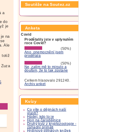
Soutěže na Soutez.cz
á a
e do
yž je
Anketa
Covid
 je na
Prodělali/y jste v uplynulém
 se
roce Covid?
a. Ale
(50%)
Ano, onemocnění jsem
 totiž
prodělala
(50%)
Zuza
Ne, zatím mě to minulo a
doufám, že to tak zůstane
Celkem hlasovalo 291240.
5
Archiv anket
.
Kvízy
Co víte o dějinách naší
vlasti?
Hádej, kdo to je
Hon na čarodějnice
Druhý kvíz z kryptozoologie -
záhadní primáti
Hrdinové dětských knížek