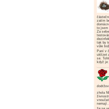
částečně
zatím b
domácno
to jsem
Za sebe 
testová
dezinfe
tak by 
vůle bož
Paní v č
uklízet
se. Toh
když je 
dodržov
zhola NI
živnost
vnoučat
nemají.
že se ve