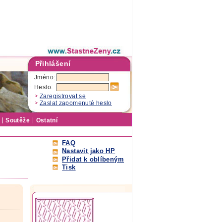
Přihlášení
Jméno:
Heslo:
Zaregistrovat se
Zaslat zapomenuté heslo
Soutěže
Ostatní
FAQ
Nastavit jako HP
Přidat k oblíbeným
Tisk