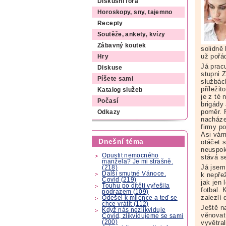
Diskusní fóra
Horoskopy, sny, tajemno
Recepty
Soutěže, ankety, kvízy
Zábavný koutek
solidně
už pořá
Hry
Já prac
Diskuse
stupni 
Píšete sami
službác
příležit
Katalog služeb
je z té
Počasí
brigády 
poměr. 
Odkazy
nacháze
firmy p
Asi vám 
Dnešní téma
otáčet 
neuspoko
Opustit nemocného
stává s
manžela? Je mi strašně.
Já jsem
(218)
Další smutné Vánoce.
k nepřež
Covid (219)
jak jen 
Touhu po dítěti vyřešila
fotbal.
podrazem (109)
zalezlí 
Odešel k milence a teď se
chce vrátit (112)
Ještě n
Když nás nezlikviduje
věnovat
Covid, zlikvidujeme se sami
(200)
vyvětra