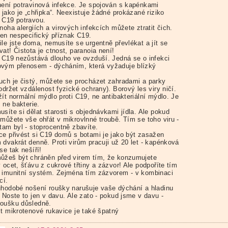
není potravinová infekce. Je spojován s kapénkami
 jako je „chřipka“. Neexistuje žádné prokázané riziko
 C19 potravou.
noha alergiích a virových infekcích můžete ztratit čich.
jen nespecifický příznak C19.
ile jste doma, nemusíte se urgentně převlékat a jít se
at! Čistota je ctnost, paranoia není!
s C19 nezůstává dlouho ve ovzduší. Jedná se o infekci
vým přenosem - dýcháním, která vyžaduje blízký
.
uch je čistý, můžete se procházet zahradami a parky
održet vzdálenost fyzické ochrany). Borový les viry ničí.
ít normální mýdlo proti C19, ne antibakteriální mýdlo. Je
, ne bakterie.
síte si dělat starosti s objednávkami jídla. Ale pokud
 můžete vše ohřát v mikrovlnné troubě. Tím se toho viru -
tam byl - stoprocentně zbavíte.
ce přivést si C19 domů s botami je jako být zasažen
 dvakrát denně. Proti virům pracuji už 20 let - kapénková
se tak nešíří!
ůžeš být chráněn před virem tím, že konzumujete
 ocet, šťávu z cukrové třtiny a zázvor! Ale podpoříte tím
 imunitní systém. Zejména tím zázvorem - v kombinaci
cí.
uhodobé nošení roušky narušuje vaše dýchání a hladinu
 Noste to jen v davu. Ale zato - pokud jsme v davu -
oušku důsledně.
it mikrotenové rukavice je také špatný