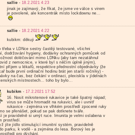
sallie
-
18.2.2021 4:23
jinak je zajímavý, že říkat, že jsme ve válce s virem
je povolené, ale koncentrák místo lockdownu ne...
sallie
-
18.2.2021 4:22
kubikm: děkuji
o třeba v LDNce sestry častěji testované, všichni
í, dodržování hygieny, dodávky ochranných pomůcek od
možnost doléčování mimo LDNku (aby tam nezatáhnul
ovid z nemocnice, v které byl s něčím úplně jiným),
tní příjem u lékařů, respektive přednostní objednávky (že
kař bude první ordinační hodinu brát jen starší ročníky) -
ávky na čas, bez čekání v ordinaci, plexiskla v jídelnách
čenských místnostech... toho by bylo...
kubikm
-
17.2.2021 17:52
16. Nosit mikrotenové rukavice je také špatný nápad;
virus se může hromadit na rukavici, ale i uvnitř
rukavice - zejména ve vlhkém prostředí zpocené ruky
dno se přenášet, pokud se pak dotknete tváře.
í je pravidelně si umýt ruce. Imunita je velmi oslabena v
m prostředí.
yž jíte jídlo stimulující imunitní systém, pravidelně
do parku, k vodě - a zejména do lesa. Borový les je
prostředí pro dýchání.