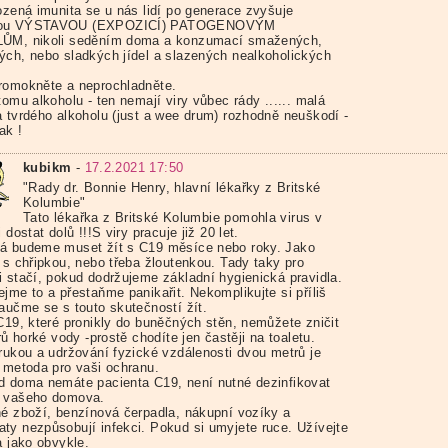
rozená imunita se u nás lidí po generace zvyšuje
ou VÝSTAVOU (EXPOZICÍ) PATOGENOVÝM
ŮM, nikoli seděním doma a konzumací smažených,
ých, nebo sladkých jídel a slazených nealkoholických
romokněte a neprochladněte.
tomu alkoholu - ten nemají viry vůbec rády ...... malá
a tvrdého alkoholu (just a wee drum) rozhodně neuškodí -
ak !
kubikm
-
17.2.2021 17:50
"Rady dr. Bonnie Henry, hlavní lékařky z Britské
Kolumbie"
Tato lékařka z Britské Kolumbie pomohla virus v
i dostat dolů !!!S viry pracuje již 20 let.
á budeme muset žít s C19 měsíce nebo roky. Jako
 s chřipkou, nebo třeba žloutenkou. Tady taky pro
i stačí, pokud dodržujeme základní hygienická pravidla.
jme to a přestaňme panikařit. Nekomplikujte si příliš
Naučme se s touto skutečností žít.
 C19, které pronikly do buněčných stěn, nemůžete zničit
trů horké vody -prostě chodíte jen častěji na toaletu.
 rukou a udržování fyzické vzdálenosti dvou metrů je
í metoda pro vaši ochranu.
d doma nemáte pacienta C19, není nutné dezinfikovat
 vašeho domova.
né zboží, benzínová čerpadla, nákupní vozíky a
ty nezpůsobují infekci. Pokud si umyjete ruce. Užívejte
a jako obvykle.