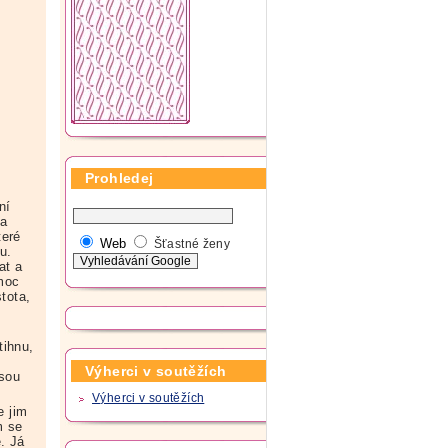
Prohledej
ní
 a
teré
Web
Šťastné ženy
u.
at a
 moc
tota,
tihnu,
Výherci v soutěžích
Jsou
Výherci v soutěžích
e jim
m se
. Já