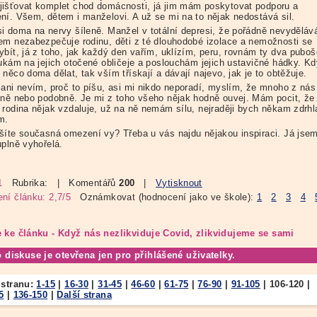
išťovat komplet chod domácnosti, já jim mám poskytovat podporu a
ní. Všem, dětem i manželovi. A už se mi na to nějak nedostává sil.
i doma na nervy šíleně. Manžel v totální depresi, že pořádně nevyděláv
em nezabezpečuje rodinu, děti z té dlouhodobé izolace a nemožnosti se
ybít, já z toho, jak každý den vařím, uklízím, peru, rovnám ty dva puboš
oukám na jejich otočené obličeje a poslouchám jejich ustavičné hádky. Kd
něco doma dělat, tak vším třískají a dávají najevo, jak je to obtěžuje.
 ani nevím, proč to píšu, asi mi nikdo neporadí, myslím, že mnoho z nás
jně nebo podobně. Je mi z toho všeho nějak hodně ouvej. Mám pocit, že
 rodina nějak vzdaluje, už na ně nemám sílu, nejraději bych někam zdrhl
m.
šíte současná omezení vy? Třeba u vás najdu nějakou inspiraci. Já jsem
úplně vyhořelá.
1
Rubrika:
| Komentářů
200
|
Vytisknout
ní článku: 2,7/5
Oznámkovat (hodnocení jako ve škole):
1
2
3
4
 ke článku - Když nás nezlikviduje Covid, zlikvidujeme se sami
o diskuse je otevřena jen pro přihlášené uživatelky.
 stranu:
1-15
|
16-30
|
31-45
|
46-60
|
61-75
|
76-90
|
91-105
|
106-120
|
5
|
136-150
|
Další strana