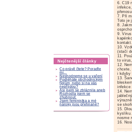
6. C19 
infekce,
přenosu
7. Při m
Toto je 
8. Jakm
osprchov
9. Viru
kapénko
kontakt
10. Vzd
(stačí d
11. Použ
to virus
Nejčtenější články
12. Nemu
chcete,
Co právě čtete? Poraďte
mi...
i kdyby 
Neshodneme se u vaření
13. Šan
Podléháte obchodnickým
bleskem
fíglům, nebo si na vás
infekce 
nepřijdou?
Asi jsem se zbláznila aneb
14. Nem
Rozhodla jsem se
jablečný
zhubnout.
výrazně
Jsem feministka a mé
se skoři
nároky jsou přehnané?
15. Dlo
kyslíku.
nosme r
16. Nos