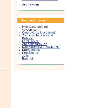
Archiv kvízů
Doporučujeme
Hydratace pleti od
yvycom.com
Omalovánky k vytisknutí
Zlatnictví Jana a Karel
Kaletovi
LomCars.cz
Abecedazdraví.cz
Nakladatelství FRAGMENT
KupSkodu.cz
Pomáháme
Jolis
Barchoš