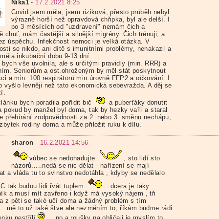
Nika1
-
17.2.2021 8:25
Covid jsem měla, jsem riziková, přesto průběh nebyl
výrazně horší než opravdová chřipka, byl ale delší. I
po 3 měsících od "uzdravení" nemám čich a
 chuť, mám častější a silnější migrény. Čich trénuji, a
ez úspěchu. Infekčnost nemoci je velká otázka. V
sti se nikdo, ani dítě s imunitními problémy, nenakazil a
 měla inkubační dobu 9-13 dní.
bych vše uvolnila, ale s určitými pravidly (min. RRR) a
ním. Seniorům a ost.ohroženým by měl stát poskytnout
kci a min. 100 respirátorů min.úrovně FFP2 a očkování. I
to vyšlo levněji než tato ekonomická sebevražda. A děj se
í.
lánku bych poradila pořídit bič
a puberťáky donutit
 a pokud by manžel byl doma, tak by hezky vařil a staral
le přebírání zodpovědnosti za 2. nebo 3. směnu nechápu,
zbytek rodiny doma a může přiložit ruku k dílu.
sharon
-
16.2.2021 14:56
vůbec se nedohadujte
, sto lidí sto
názorů.....nedá se nic dělat - nařízení se mají
at a vláda tu to svinstvo nedotáhla , kdyby se nedělalo
C tak budou lidi řvát tuplem.
...dcera je taky
ník a musí mít zavřeno i když má vysoký nájem , tři
a z pěti se také učí doma a žádný problém s tím
....mě to už také štve ale nezměním to, říkám budme rádi
nku nestřílí
...no a roušky na obličeji je myslím to