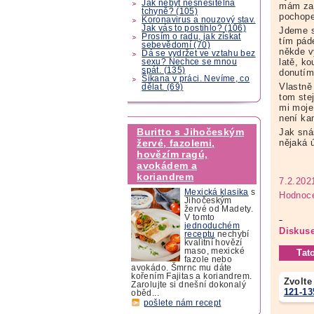
Jak nebýt nesnesitelná
mám zaj
tchyně? (105)
pochope
Koronavirus a nouzový stav.
Jak vás to postihlo? (106)
Jdeme s
Prosím o radu, jak získat
tím pád
sebevědomí (70)
někde v
Dá se vydržet ve vztahu bez
latě, k
sexu? Nechce se mnou
spát. (135)
donutím 
Šikana v práci. Nevíme, co
Vlastně
dělat. (69)
tom ste
mi moje
není ka
Buritto s Jihočeským
Jak sná
nějaká 
žervé, fazolemi,
hovězím ragú,
avokádem a
koriandrem
7.2.202
Mexická klasika
s
Hodnoce
Jihočeským
žervé od Madety.
V tomto
jednoduchém
Diskuse
receptu
nechybí
kvalitní hovězí
maso, mexické
Tat
fazole nebo
avokádo. Šmrnc mu dáte
kořením Fajitas a koriandrem.
Zvolte
Zarolujte si dnešní dokonalý
121-13
oběd...
pošlete nám recept