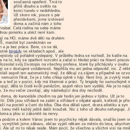
současná opatření. Trvá to
příliš dlouho a světlo na
konci tunelu v nedohlednu.
Už skoro rok, pouze s pár
přestávkami, jsme izolovaní
doma a začíná nám z toho
 hrabat. Celá rodina na sebe máme
dnou ponorku a utéct není kam.
uji na HO, máme dvě děti na druhém
ZŠ, manžel byl zaměstnán ve
h a je bez práce. Bere, co se dá,
ostné
brigády
ve skladech apod., ale
 nejistoty už pořádně vydepaný. V průběhu ledna se rozhodl, že kašle na
a na to, kdy se opatření rozvolní a začal si hledat práci na hlavní pracov
Rozeslal svůj životopis na všechny profese, které by přicházely v úvahu
jí se v dostupné vzdálenosti. Nepřišla mu ani jedna odpověď, nic. Z něk
oslali aspoň ten automatický mejl, že děkují za zájem a případně se ozvo
nemusím říkat, že je z toho chlap úplně v háji. Není líný, je zvyklý mak
se a teď je v pozici, kdy má škemrat o práci. Ty brigády ho samozřejmě
jují, dělá to čistě kvůli penězům, aspoň něco tam vydělá. Ale je to nejis
e, že mu večer zavolají, aby následující dva dny nechodil.
 doma, do kanceláře chodím na pár hodin jen jednou v týdnu. Už je to
ití. Děti jsou střídavě na zabití a střídavě v nějaké apatii, kolikrát je přis
leží na posteli a čumí do blba. Oba dva dělali sport, dcera atletiku a syn
 K tomu měli každý ještě další kroužek. Nic z toho už dlouho nefunguje. 
doma a jdou si zákonitě na nervy.
a podzim a kolem Vánoc jsem to psychicky nějak dávala, snažila jsem s
, vymýšleli jsme zábavu, občas vyjeli někam za město do lesa, abycho
li. Ale už mi to nějak nejde. Mám pocit, že všechno a všichni visí na mně