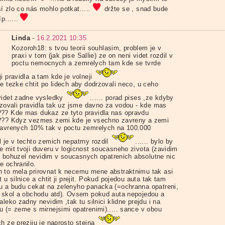
í zlo co nás mohlo potkat.....
držte se , snad bude
p......
Linda
-
16.2.2021 10:35
Kozoroh18: s tvou teorii souhlasim, problem je v
praxi v tom (jak pise Sallie) ze on neni videt rozdil v
poctu nemocnych a zemrelych tam kde se tvrde
i pravidla a tam kde je volneji
e tezke chtit po lidech aby dodrzovali neco, u ceho
videt zadne vysledky
...... porad pises ,ze kdyby
drzovali pravidla tak uz jsme davno za vodou - kde mas
?? Kde mas dukaz ze tyto pravidla nas opravdu
??? Kdyz vezmes zemi kde je vsechno zavreny a zemi
zavrenych 10% tak v poctu zemrelych na 100.000
l je v techto zemich nepatrny rozdil
...... bylo by
e mit tvoji duveru v logicnost soucasneho zivota (zavidim
ale bohuzel nevidim v soucasnych opatrenich absolutne nic
e ochranilo.
 to mela prirovnat k necemu mene abstraktnimu tak asi
t u silnice a chtit ji prejit. Pokud pojedou auta tak tam
u a budu cekat na zelenyho panacka (=ochranna opatreni,
i skol a obchodu atd). Ovsem pokud auta nepojedou a
aleko zadny nevidim ,tak tu silnici klidne prejdu i na
u (= zeme s mirnejsimi opatrenimi)..... sance v obou
ch ze preziju je naprosto stejna