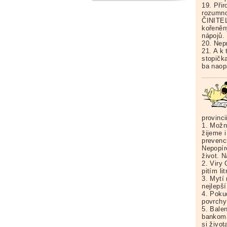
19. Při
rozumn
ČINITEL
kořeněn
nápojů.
20. Nep
21. A k 
stopičk
ba naop
provinci
1. Možn
žijeme i
prevenc
Nepopíre
život. 
2. Viry
pitím li
3. Mytí
nejlepš
4. Poku
povrchy
5. Bale
bankoma
si život