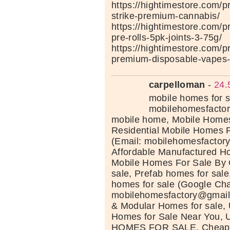
https://hightimestore.com/
strike-premium-cannabis/
https://hightimestore.com/pr
pre-rolls-5pk-joints-3-75g/
https://hightimestore.com/p
premium-disposable-vapes-
carpelloman
-
24.
mobile homes for s
mobilehomesfacto
mobile home, Mobile Homes
Residential Mobile Homes 
(Email: mobilehomesfacto
Affordable Manufactured H
Mobile Homes For Sale By O
sale, Prefab homes for sale
homes for sale (Google Cha
mobilehomesfactory@gmail
& Modular Homes for sale,
Homes for Sale Near You
HOMES FOR SALE, Cheap m