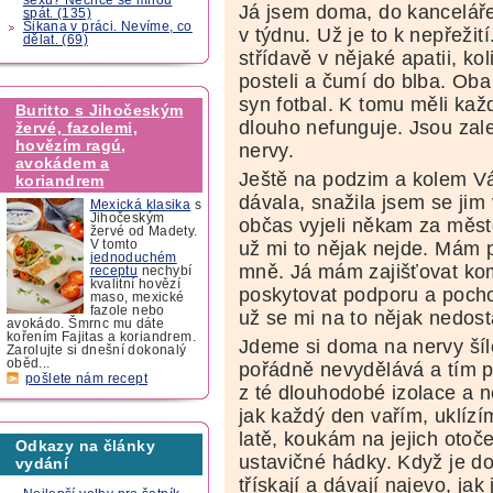
Já jsem doma, do kanceláře
spát. (135)
Šikana v práci. Nevíme, co
v týdnu. Už je to k nepřežití
dělat. (69)
střídavě v nějaké apatii, koli
posteli a čumí do blba. Oba 
syn fotbal. K tomu měli každ
Buritto s Jihočeským
dlouho nefunguje. Jsou zale
žervé, fazolemi,
hovězím ragú,
nervy.
avokádem a
Ještě na podzim a kolem Vá
koriandrem
dávala, snažila jsem se jim
Mexická klasika
s
Jihočeským
občas vyjeli někam za město
žervé od Madety.
už mi to nějak nejde. Mám p
V tomto
jednoduchém
mně. Já mám zajišťovat ko
receptu
nechybí
kvalitní hovězí
poskytovat podporu a pocho
maso, mexické
fazole nebo
už se mi na to nějak nedostá
avokádo. Šmrnc mu dáte
kořením Fajitas a koriandrem.
Jdeme si doma na nervy šíle
Zarolujte si dnešní dokonalý
oběd...
pořádně nevydělává a tím 
pošlete nám recept
z té dlouhodobé izolace a n
jak každý den vařím, uklíz
latě, koukám na jejich otoč
Odkazy na články
ustavičné hádky. Když je d
vydání
třískají a dávají najevo, jak 