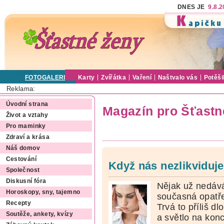
DNES JE
9.8.
FOTOGALERIE
Karty
Zvířátka
Vaření
Naštvalo vás
Potěši
Reklama:
Úvodní strana
Magazín pro Šťastn
Život a vztahy
Pro maminky
Zdraví a krása
Náš domov
Cestování
Když nás nezlikviduje
Společnost
Diskusní fóra
Nějak už nedá
Horoskopy, sny, tajemno
současná opatře
Recepty
Trvá to příliš dl
Soutěže, ankety, kvízy
a světlo na konc