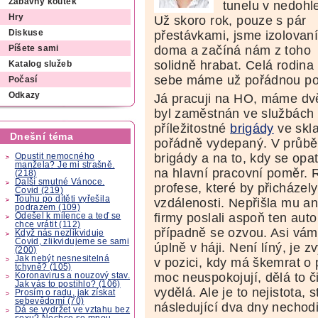
Zábavný koutek
tunelu v nedohl
Hry
Už skoro rok, pouze s pár
přestávkami, jsme izolovan
Diskuse
doma a začíná nám z toho
Píšete sami
solidně hrabat. Celá rodina
Katalog služeb
sebe máme už pořádnou pon
Počasí
Odkazy
Já pracuji na HO, máme dv
byl zaměstnán ve službách a
příležitostné
brigády
ve skla
Dnešní téma
pořádně vydepaný. V průběh
brigády a na to, kdy se opat
Opustit nemocného
manžela? Je mi strašně.
na hlavní pracovní poměr. R
(218)
Další smutné Vánoce.
profese, které by přicházel
Covid (219)
Touhu po dítěti vyřešila
vzdálenosti. Nepřišla mu an
podrazem (109)
firmy poslali aspoň ten aut
Odešel k milence a teď se
chce vrátit (112)
případně se ozvou. Asi vám 
Když nás nezlikviduje
Covid, zlikvidujeme se sami
úplně v háji. Není líný, je z
(200)
Jak nebýt nesnesitelná
v pozici, kdy má škemrat o
tchyně? (105)
moc neuspokojují, dělá to 
Koronavirus a nouzový stav.
Jak vás to postihlo? (106)
vydělá. Ale je to nejistota,
Prosím o radu, jak získat
sebevědomí (70)
následující dva dny nechodi
Dá se vydržet ve vztahu bez
sexu? Nechce se mnou