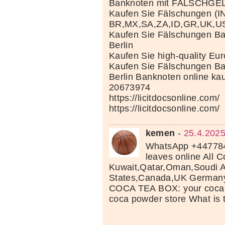
Banknoten mit FALSCHGE
Kaufen Sie Fälschungen (I
BR,MX,SA,ZA,ID,GR,UK,U
Kaufen Sie Fälschungen Ba
Berlin
Kaufen Sie high-quality Eu
Kaufen Sie Fälschungen Ba
Berlin Banknoten online ka
20673974
https://licitdocsonline.com/
https://licitdocsonline.com/
kemen
-
25.4.2025
WhatsApp +44778
leaves online All C
Kuwait,Qatar,Oman,Soudi A
States,Canada,UK Germany 
COCA TEA BOX: your coca l
coca powder store What is 