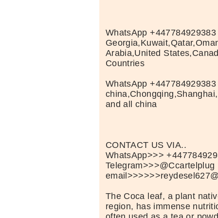
WhatsApp +447784929383 B
Georgia,Kuwait,Qatar,Oma
Arabia,United States,Cana
Countries
WhatsApp +447784929383 B
china,Chongqing,Shanghai
and all china
CONTACT US VIA..
WhatsApp>>> +447784929
Telegram>>>@Ccartelplug
email>>>>>>reydesel627@
The Coca leaf, a plant nati
region, has immense nutritio
often used as a tea or powd