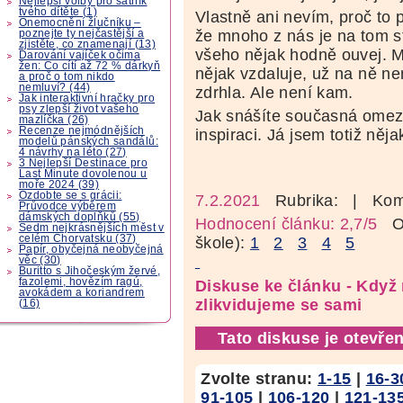
Nejlepší volby pro šatník
tvého dítěte (1)
Vlastně ani nevím, proč to 
Onemocnění žlučníku –
že mnoho z nás je na tom s
poznejte ty nejčastější a
zjistěte, co znamenají (13)
všeho nějak hodně ouvej. M
Darování vajíček očima
žen: Co cítí až 72 % dárkyň
nějak vzdaluje, už na ně n
a proč o tom nikdo
nemluví? (44)
zdrhla. Ale není kam.
Jak interaktivní hračky pro
psy zlepší život vašeho
Jak snášíte současná omez
mazlíčka (26)
Recenze nejmódnějších
inspiraci. Já jsem totiž něj
modelů pánských sandálů:
4 návrhy na léto (27)
3 Nejlepší Destinace pro
Last Minute dovolenou u
moře 2024 (39)
Ozdobte se s grácii:
7.2.2021
Rubrika:
| Kom
Průvodce výběrem
dámských doplňků (55)
Hodnocení článku: 2,7/5
Oz
Sedm nejkrásnějších měst v
celém Chorvatsku (37)
škole):
1
2
3
4
5
Papír, obyčejná neobyčejná
věc (30)
Buritto s Jihočeským žervé,
fazolemi, hovězím ragú,
Diskuse ke článku - Když 
avokádem a koriandrem
zlikvidujeme se sami
(16)
Tato diskuse je otevřen
Zvolte stranu:
1-15
|
16-3
91-105
|
106-120
|
121-13