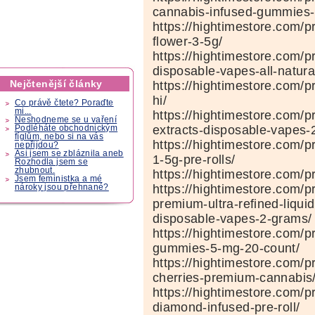
cannabis-infused-gummies-b
https://hightimestore.com/
flower-3-5g/
https://hightimestore.com/p
disposable-vapes-all-natura
Nejčtenější články
https://hightimestore.com/
hi/
Co právě čtete? Poraďte
mi...
https://hightimestore.com/p
Neshodneme se u vaření
extracts-disposable-vapes-
Podléháte obchodnickým
fíglům, nebo si na vás
https://hightimestore.com/p
nepřijdou?
Asi jsem se zbláznila aneb
1-5g-pre-rolls/
Rozhodla jsem se
zhubnout.
https://hightimestore.com/pr
Jsem feministka a mé
https://hightimestore.com/p
nároky jsou přehnané?
premium-ultra-refined-liqui
disposable-vapes-2-grams/
https://hightimestore.com/
gummies-5-mg-20-count/
https://hightimestore.com/
cherries-premium-cannabis
https://hightimestore.com/
diamond-infused-pre-roll/