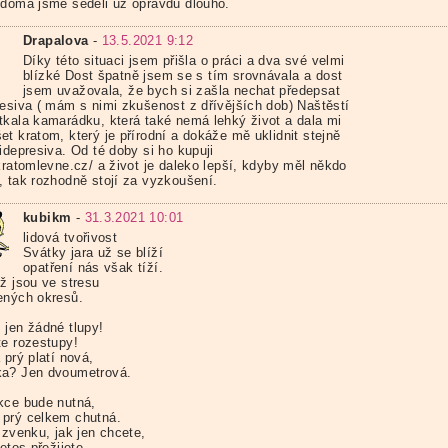
 doma jsme seděli už opravdu dlouho.
Drapalova
-
13.5.2021 9:12
Díky této situaci jsem přišla o práci a dva své velmi
blízké Dost špatně jsem se s tím srovnávala a dost
jsem uvažovala, že bych si zašla nechat předepsat
resiva ( mám s nimi zkušenost z dřívějších dob) Naštěstí
tkala kamarádku, která také nemá lehký život a dala mi
t kratom, který je přírodní a dokáže mě uklidnit stejně
idepresiva. Od té doby si ho kupuji
kratomlevne.cz/ a život je daleko lepší, kdyby měl někdo
, tak rozhodně stojí za vyzkoušení.
kubikm
-
31.3.2021 10:01
lidová tvořivost
Svátky jara už se blíží
opatření nás však tíží.
už jsou ve stresu
ených okresů.
 jen žádné tlupy!
te rozestupy!
 prý platí nová,
a? Jen dvoumetrová.
kce bude nutná,
prý celkem chutná.
 zvenku, jak jen chcete,
letos přežijete.