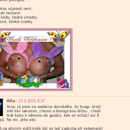
etos výprask není,
kdo neocení.
 klidu, žádné zmatky,
ásné, klidné svátky.
illča
-
22.2.2021 8:57
Arna: já jsem se nedávno dozvěděla, že švagr, který
měl loni rakovinu ,chemo a biologickou léčbu , chodí
hrát karty k někomu do garáže, kde se schází asi 8
pů. No nic, jeho věc.
ě,na plicním vidíš,kolik lidí se teď zadycha při sebemenší