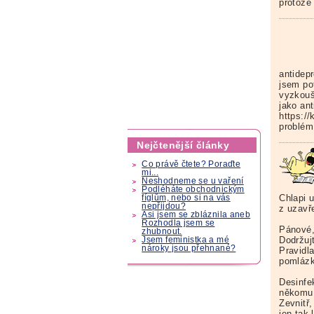
protože
antidep
jsem po
vyzkouše
jako ant
https://
problém
Nejčtenější články
Co právě čtete? Poraďte
mi...
Neshodneme se u vaření
Podléháte obchodnickým
Chlapi 
fíglům, nebo si na vás
nepřijdou?
z uzavř
Asi jsem se zbláznila aneb
Rozhodla jsem se
Pánové,
zhubnout.
Dodržuj
Jsem feministka a mé
nároky jsou přehnané?
Pravidla
pomlázk
Desinfe
někomu 
Zevnitř,
jen tak 