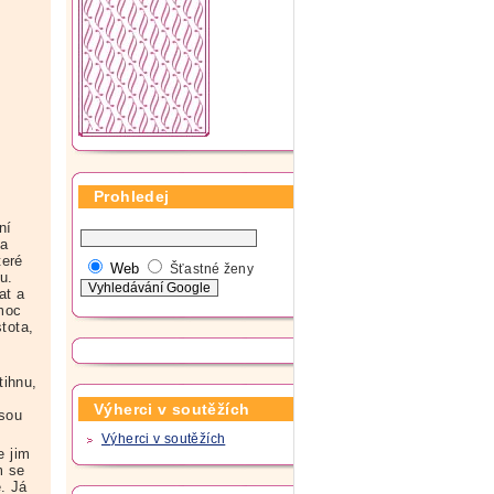
Prohledej
ní
 a
teré
Web
Šťastné ženy
u.
at a
 moc
tota,
tihnu,
Výherci v soutěžích
Jsou
Výherci v soutěžích
e jim
m se
. Já