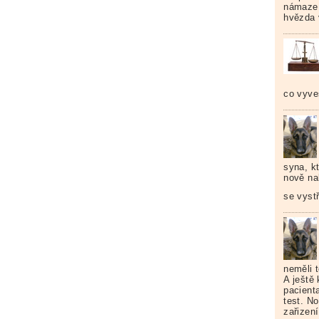
námaze,
hvězda v
co vyves
syna, kt
nově na
se vyst
neměli 
A ještě
pacient
test. No
zařizení