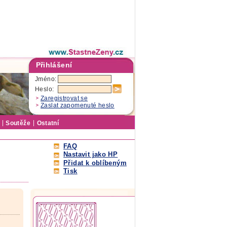
Přihlášení
Jméno:
Heslo:
Zaregistrovat se
Zaslat zapomenuté heslo
Soutěže
Ostatní
FAQ
Nastavit jako HP
Přidat k oblíbeným
Tisk