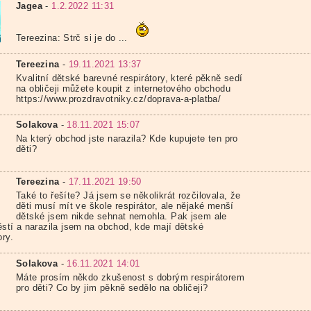
Jagea
-
1.2.2022 11:31
Tereezina: Strč si je do ...
Tereezina
-
19.11.2021 13:37
Kvalitní dětské barevné respirátory, které pěkně sedí
na obličeji můžete koupit z internetového obchodu
https://www.prozdravotniky.cz/doprava-a-platba/
Solakova
-
18.11.2021 15:07
Na který obchod jste narazila? Kde kupujete ten pro
děti?
Tereezina
-
17.11.2021 19:50
Také to řešíte? Já jsem se několikrát rozčilovala, že
děti musí mít ve škole respirátor, ale nějaké menší
dětské jsem nikde sehnat nemohla. Pak jsem ale
ěstí a narazila jsem na obchod, kde mají dětské
ory.
Solakova
-
16.11.2021 14:01
Máte prosím někdo zkušenost s dobrým respirátorem
pro děti? Co by jim pěkně sedělo na obličeji?