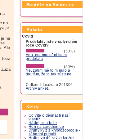
Soutěže na Soutez.cz
á a
e do
yž je
Anketa
Covid
 je na
Prodělali/y jste v uplynulém
 se
roce Covid?
a. Ale
(50%)
Ano, onemocnění jsem
 totiž
prodělala
(50%)
Zuza
Ne, zatím mě to minulo a
doufám, že to tak zůstane
Celkem hlasovalo 291306.
5
Archiv anket
.
Kvízy
Co víte o dějinách naší
vlasti?
Hádej, kdo to je
Hon na čarodějnice
Druhý kvíz z kryptozoologie -
záhadní primáti
Hrdinové dětských knížek