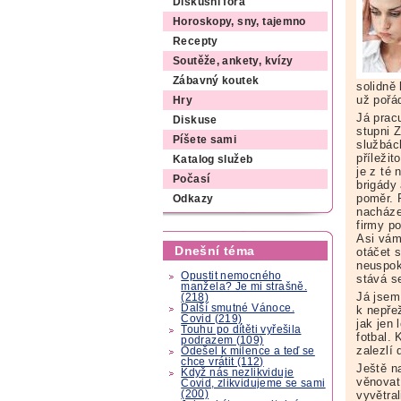
Diskusní fóra
Horoskopy, sny, tajemno
Recepty
Soutěže, ankety, kvízy
Zábavný koutek
solidně
už pořá
Hry
Já prac
Diskuse
stupni 
Píšete sami
službác
příležit
Katalog služeb
je z té
Počasí
brigády 
poměr. 
Odkazy
nacháze
firmy p
Asi vám 
Dnešní téma
otáčet 
neuspoko
Opustit nemocného
stává s
manžela? Je mi strašně.
Já jsem
(218)
Další smutné Vánoce.
k nepřež
Covid (219)
jak jen 
Touhu po dítěti vyřešila
fotbal.
podrazem (109)
zalezlí 
Odešel k milence a teď se
chce vrátit (112)
Ještě n
Když nás nezlikviduje
věnovat
Covid, zlikvidujeme se sami
(200)
vyvětra