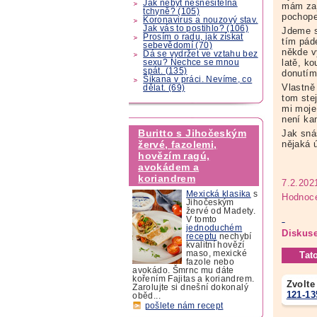
Jak nebýt nesnesitelná
mám zaj
tchyně? (105)
pochope
Koronavirus a nouzový stav.
Jak vás to postihlo? (106)
Jdeme s
Prosím o radu, jak získat
tím pád
sebevědomí (70)
někde v
Dá se vydržet ve vztahu bez
latě, k
sexu? Nechce se mnou
spát. (135)
donutím 
Šikana v práci. Nevíme, co
Vlastně
dělat. (69)
tom ste
mi moje
není ka
Buritto s Jihočeským
Jak sná
nějaká 
žervé, fazolemi,
hovězím ragú,
avokádem a
koriandrem
7.2.202
Mexická klasika
s
Hodnoce
Jihočeským
žervé od Madety.
V tomto
jednoduchém
Diskuse
receptu
nechybí
kvalitní hovězí
maso, mexické
Tat
fazole nebo
avokádo. Šmrnc mu dáte
kořením Fajitas a koriandrem.
Zvolte
Zarolujte si dnešní dokonalý
121-13
oběd...
pošlete nám recept