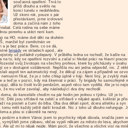
současná opatření. Trvá to
příliš dlouho a světlo na
konci tunelu v nedohlednu.
Už skoro rok, pouze s pár
přestávkami, jsme izolovaní
doma a začíná nám z toho
 hrabat. Celá rodina na sebe máme
dnou ponorku a utéct není kam.
uji na HO, máme dvě děti na druhém
ZŠ, manžel byl zaměstnán ve
h a je bez práce. Bere, co se dá,
ostné
brigády
ve skladech apod., ale
 nejistoty už pořádně vydepaný. V průběhu ledna se rozhodl, že kašle na
a na to, kdy se opatření rozvolní a začal si hledat práci na hlavní pracov
Rozeslal svůj životopis na všechny profese, které by přicházely v úvahu
jí se v dostupné vzdálenosti. Nepřišla mu ani jedna odpověď, nic. Z něk
oslali aspoň ten automatický mejl, že děkují za zájem a případně se ozvo
nemusím říkat, že je z toho chlap úplně v háji. Není líný, je zvyklý mak
se a teď je v pozici, kdy má škemrat o práci. Ty brigády ho samozřejmě
jují, dělá to čistě kvůli penězům, aspoň něco tam vydělá. Ale je to nejis
e, že mu večer zavolají, aby následující dva dny nechodil.
 doma, do kanceláře chodím na pár hodin jen jednou v týdnu. Už je to
ití. Děti jsou střídavě na zabití a střídavě v nějaké apatii, kolikrát je přis
leží na posteli a čumí do blba. Oba dva dělali sport, dcera atletiku a syn
 K tomu měli každý ještě další kroužek. Nic z toho už dlouho nefunguje. 
doma a jdou si zákonitě na nervy.
a podzim a kolem Vánoc jsem to psychicky nějak dávala, snažila jsem s
, vymýšleli jsme zábavu, občas vyjeli někam za město do lesa, abycho
li. Ale už mi to nějak nejde. Mám pocit, že všechno a všichni visí na mně