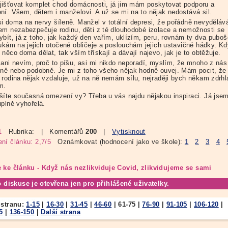
išťovat komplet chod domácnosti, já jim mám poskytovat podporu a
ní. Všem, dětem i manželovi. A už se mi na to nějak nedostává sil.
i doma na nervy šíleně. Manžel v totální depresi, že pořádně nevyděláv
em nezabezpečuje rodinu, děti z té dlouhodobé izolace a nemožnosti se
ybít, já z toho, jak každý den vařím, uklízím, peru, rovnám ty dva puboš
oukám na jejich otočené obličeje a poslouchám jejich ustavičné hádky. Kd
něco doma dělat, tak vším třískají a dávají najevo, jak je to obtěžuje.
 ani nevím, proč to píšu, asi mi nikdo neporadí, myslím, že mnoho z nás
jně nebo podobně. Je mi z toho všeho nějak hodně ouvej. Mám pocit, že
 rodina nějak vzdaluje, už na ně nemám sílu, nejraději bych někam zdrhl
m.
šíte současná omezení vy? Třeba u vás najdu nějakou inspiraci. Já jsem
úplně vyhořelá.
1
Rubrika:
| Komentářů
200
|
Vytisknout
ní článku: 2,7/5
Oznámkovat (hodnocení jako ve škole):
1
2
3
4
 ke článku - Když nás nezlikviduje Covid, zlikvidujeme se sami
o diskuse je otevřena jen pro přihlášené uživatelky.
 stranu:
1-15
|
16-30
|
31-45
|
46-60
|
61-75
|
76-90
|
91-105
|
106-120
|
5
|
136-150
|
Další strana