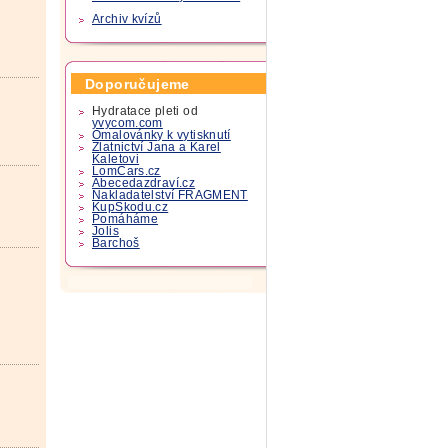
Archiv kvízů
Doporučujeme
Hydratace pleti od
yvycom.com
Omalovánky k vytisknutí
Zlatnictví Jana a Karel
Kaletovi
LomCars.cz
Abecedazdraví.cz
Nakladatelství FRAGMENT
KupSkodu.cz
Pomáháme
Jolis
Barchoš