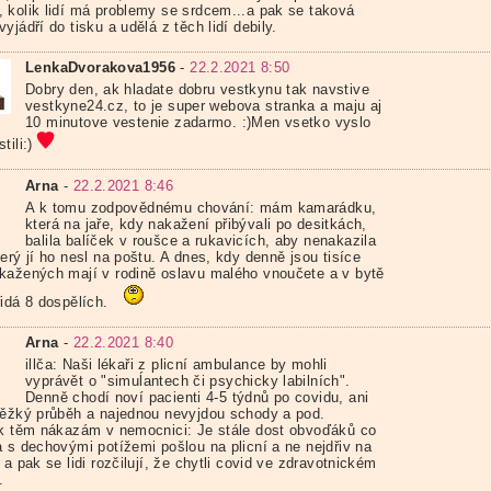
 kolik lidí má problemy se srdcem...a pak se taková
yjádří do tisku a udělá z těch lidí debily.
LenkaDvorakova1956
-
22.2.2021 8:50
Dobry den, ak hladate dobru vestkynu tak navstive
vestkyne24.cz, to je super webova stranka a maju aj
10 minutove vestenie zadarmo. :)Men vsetko vyslo
tili:)
Arna
-
22.2.2021 8:46
A k tomu zodpovědnému chování: mám kamarádku,
která na jaře, kdy nakažení přibývali po desitkách,
balila balíček v roušce a rukavicích, aby nenakazila
erý jí ho nesl na poštu. A dnes, kdy denně jsou tisíce
kažených mají v rodině oslavu malého vnoučete a v bytě
řidá 8 dospělích.
Arna
-
22.2.2021 8:40
illča: Naši lékaři z plicní ambulance by mohli
vyprávět o "simuĺantech či psychicky labilních".
Denně chodí noví pacienti 4-5 týdnů po covidu, ani
těžký průběh a najednou nevyjdou schody a pod.
 k těm nákazám v nemocnici: Je stále dost obvoďáků co
a s dechovými potížemi pošlou na plicní a ne nejdřiv na
 a pak se lidi rozčilují, že chytli covid ve zdravotnickém
.