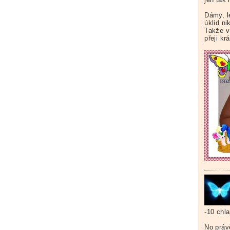
Dámy, l
úklid ni
Takže v
přeji kr
-10 chla
No práv