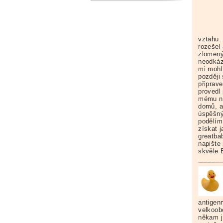
vztahu.
rozešel 
zlomený
neodkáz
mi mohl
později 
připrav
provedl
mému ne
domů, a
úspěšný
podělím
získat 
greatba
napište
skvěle
antigenn
velkoob
někam j