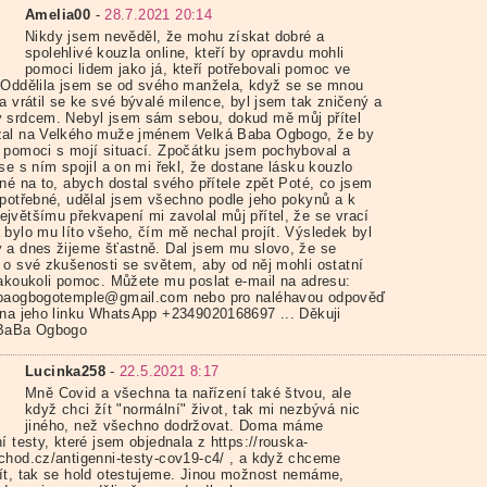
Amelia00
-
28.7.2021 20:14
Nikdy jsem nevěděl, že mohu získat dobré a
spolehlivé kouzla online, kteří by opravdu mohli
pomoci lidem jako já, kteří potřebovali pomoc ve
 Oddělila jsem se od svého manžela, když se se mnou
a vrátil se ke své bývalé milence, byl jsem tak zničený a
 srdcem. Nebyl jsem sám sebou, dokud mě můj přítel
al na Velkého muže jménem Velká Baba Ogbogo, že by
 pomoci s mojí situací. Zpočátku jsem pochyboval a
se s ním spojil a on mi řekl, že dostane lásku kouzlo
ené na to, abych dostal svého přítele zpět Poté, co jsem
 potřebné, udělal jsem všechno podle jeho pokynů a k
jvětšímu překvapení mi zavolal můj přítel, že se vrací
 bylo mu líto všeho, čím mě nechal projít. Výsledek byl
 a dnes žijeme šťastně. Dal jsem mu slovo, že se
 o své zkušenosti se světem, aby od něj mohli ostatní
jakoukoli pomoc. Můžete mu poslat e-mail na adresu:
baogbogotemple@gmail.com nebo pro naléhavou odpověď
 na jeho linku WhatsApp +2349020168697 ... Děkuji
 BaBa Ogbogo
Lucinka258
-
22.5.2021 8:17
Mně Covid a všechna ta nařízení také štvou, ale
když chci žít "normální" život, tak mi nezbývá nic
jiného, než všechno dodržovat. Doma máme
í testy, které jsem objednala z https://rouska-
chod.cz/antigenni-testy-cov19-c4/ , a když chceme
ít, tak se hold otestujeme. Jinou možnost nemáme,